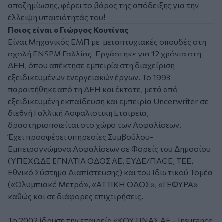
αποζημίωσης, φέρει το βάρος της απόδειξης για την
έλλειψη υπαιτιότητάς του!
Ποιος είναι ο Γιώργος Κουτίνας
Είναι Μηχανικός ΕΜΠ με μεταπτυχιακές σπουδές στη
σχολή ENSPM Γαλλίας. Εργάστηκε για 12 χρόνια στη
ΔΕΗ, όπου απέκτησε εμπειρία στη διαχείριση
εξειδικευμένων ενεργειακών έργων. Το 1993
παραιτήθηκε από τη ΔΕΗ και έκτοτε, μετά από
εξειδικευμένη εκπαίδευση και εμπειρία Underwriter σε
διεθνή Γαλλική Ασφαλιστική Εταιρεία,
δραστηριοποιείται στο χώρο των Ασφαλίσεων.
Έχει προσφέρει υπηρεσίες Συμβούλου-
Εμπειρογνώμονα Ασφαλίσεων σε Φορείς του Δημοσίου
(ΥΠΕΧΩΔΕ ΕΓΝΑΤΙΑ ΟΔΟΣ ΑΕ, ΕΥΔΕ/ΠΑΘΕ, ΤΕΕ,
Εθνικό Σύστημα Διαπίστευσης) και του Ιδιωτικού Τομέα
(«Ολυμπιακό Μετρό», «ΑΤΤΙΚΗ ΟΔΟΣ», «ΓΕΦΥΡΑ»
καθώς και σε διάφορες επιχειρήσεις.
Το 2002 ίδρυσε την εταιρεία «ΚΟΥΤΙΝΑΣ ΑΕ – Insurance