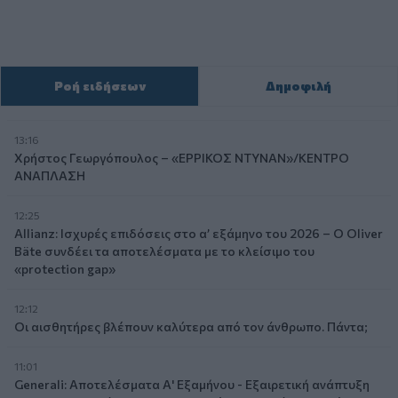
Ροή ειδήσεων
Δημοφιλή
13:16
Χρήστος Γεωργόπουλος – «ΕΡΡΙΚΟΣ ΝΤΥΝΑΝ»/ΚΕΝΤΡΟ
ΑΝΑΠΛΑΣΗ
12:25
Allianz: Ισχυρές επιδόσεις στο α’ εξάμηνο του 2026 – Ο Oliver
Bäte συνδέει τα αποτελέσματα με το κλείσιμο του
«protection gap»
12:12
Οι αισθητήρες βλέπουν καλύτερα από τον άνθρωπο. Πάντα;
11:01
Generali: Αποτελέσματα Α' Εξαμήνου - Εξαιρετική ανάπτυξη