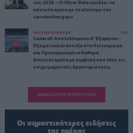
του 2026 – Ο Oliver Bäte συνδέει τα
αποτελέσματα με το κλείσιμο του
«protection gap»
ΙΔΙΩΤΙΚΗ ΑΣΦAΛΙΣΗ
11:01
Generali: Αποτελέσματα Α' Εξαμήνου -
Εξαιρετική ανάπτυξη στα Λειτουργικά
και Προσαρμοσμένα Καθαρά
Αποτελέσματα με συμβολή από όλες τις
επιχειρηματικές δραστηριότητες
ΑΝΑΚΑΛΥΨΤΕ ΠΕΡΙΣΣΟΤΕΡΑ
Οι σημαντικότερες ειδήσεις
της ημέρας