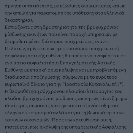
άρνηση υπαιτιότητας, με εξώδικες διαμαρτυρίες και με
την απειλή για παραπομπή της υπόθεσης στα ελληνικά
δικαστήρια).
Εστιάζοντας στη δραστηριότητα της βραχυχρόνιας
μίσθωσης ακινήτων που είναι παροχή υπηρεσιών με
θεσμοθετημένες διά νόμου υποχρεώσεις έναντι
Πελατών, κρίνεται πως η εκ του νόμου υποχρεωτική
ασφάλιση αστικής ευθύνης θα πρέπει να αναφέρεται σε
ένα άρτιο ασφαλιστήριο Επαγγελματικής Αστικής
Ευθύνης με επαρκή όρια κάλυψης και με προβλεπόμενη
διαδικασία αποζημίωσης, σύμφωνα με το ευρύτερο
ευρωπαϊκό δίκαιο για την Προστασία Καταναλωτή (*).
Η θεσμοθέτηση σύγχρονου πλαισίου λειτουργίας του
κλάδου βραχυχρόνιας μίσθωσης ακινήτων, είναι ζήτημα
ιδιαίτερης σημασίας για την ποιοτική ανάπτυξη του
ελληνικού τουρισμού αλλά και για τη βιωσιμότητα των
τοπικών οικονομιών. Προς την κατεύθυνση αυτή,
πιστεύεται πως η κάλυψη της υποχρεωτικής Ασφάλισης