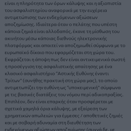
είναι η πληρότητα των όρων κάλυψης και η αξιοπιστία
του ασφαλιστηρίου αναφορικά με την ευχέρεια
αντιμετώπισης των ενδεχόμενων αξιώσεων
αποζημίωσης. Ιδιαίτερα όταν ο πελάτης που υπέστη
κάποια ζημιά είναι αλλοδαπός, έκανε τη μίσθωση του
ακινήτου μέσω κάποιας διεθνούς ηλεκτρονικής
πλατφόρμας και απαιτεί να αποζημιωθεί σύμφωνα με το
ευρωπαϊκό δίκαιο που εφαρμόζεται στη χώρα του.
Εκφράζεται η άποψη πως δεν είναι αντικειμενικά σωστή
η προσέγγιση της ασφαλιστικής απαίτησης με ένα
κλασικό ασφαλιστήριο “Αστικής Ευθύνης έναντι
Τρίτων” (συνήθης πρακτική στη χώρα μας), το οποίο
αντιμετωπίζει την ευθύνη ως “υποκειμενική” σύμφωνα
με τις βασικές διατάξεις του νόμου περί αδικοπραξίας.
Επιπλέον, δεν είναι επαρκής όταν προσφέρεται με
σχετικά χαμηλά όρια κάλυψης, με εξαίρεση των
χρηματικών απωλειών για έμμεσες / αποθετικές ζημιές
και με σοβαρή αδυναμία στη διευθέτηση των
ενδεχόμενων αξιώσεων αποζημίωσης (συχνά δε, με