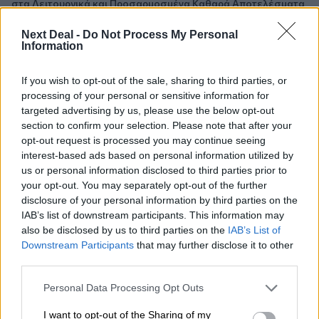
στα Λειτουργικά και Προσαρμοσμένα Καθαρά Αποτελέσματα
με συμβολή από όλες τις επιχειρηματικές δραστηριότητες
Next Deal -
Do Not Process My Personal
Information
10:28
Ομαδικά Ασφαλιστικά προϊόντα Επαγγελματικής
Συνταξιοδότησης: Νέο πεδίο ανάπτυξης για ασφαλιστικές και
If you wish to opt-out of the sale, sharing to third parties, or
ασφαλιστές
processing of your personal or sensitive information for
targeted advertising by us, please use the below opt-out
09:23
section to confirm your selection. Please note that after your
CrediaBank: Οικονομικά Αποτελέσματα A’ Εξαμήνου 2026 -
opt-out request is processed you may continue seeing
Υψηλοί ρυθμοί ανάπτυξης και νέα ρεκόρ επιδόσεων
interest-based ads based on personal information utilized by
us or personal information disclosed to third parties prior to
your opt-out. You may separately opt-out of the further
08:45
Στόχος για νέα δάνεια 15 δισ. το 2026, η «ακτινογραφία» της
disclosure of your personal information by third parties on the
κερδοφορίας των τραπεζών, η δυναμική επιστροφή της
IAB’s list of downstream participants. This information may
Metlen, μεγαλώνει ταχύτατα η CrediaBank
also be disclosed by us to third parties on the
IAB’s List of
Downstream Participants
that may further disclose it to other
third parties.
06.08.2026 - 22:39
10.000 φορές η διεθνής επιστημονική κοινότητα παρέπεμψε
Personal Data Processing Opt Outs
στο έργο του – Ποιος είναι ο Έλληνας χειρουργός Χρήστος
Κοντοβουνήσιος
I want to opt-out of the Sharing of my