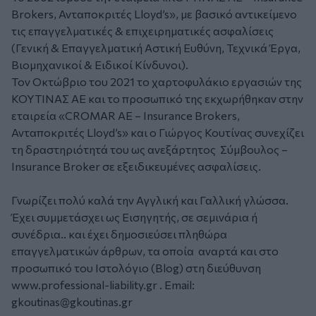
Brokers, Ανταποκριτές Lloyd’s», με βασικό αντικείμενο
τις επαγγελματικές & επιχειρηματικές ασφαλίσεις
(Γενική & Επαγγελματική Αστική Ευθύνη, Τεχνικά Έργα,
Βιομηχανικοί & Ειδικοί Κίνδυνοι).
Τον Οκτώβριο του 2021 το χαρτοφυλάκιο εργασιών της
ΚΟΥΤΙΝΑΣ ΑΕ και το προσωπικό της εκχωρήθηκαν στην
εταιρεία «CROMAR ΑΕ – Insurance Brokers,
Ανταποκριτές Lloyd’s» και ο Γιώργος Κουτίνας συνεχίζει
τη δραστηριότητά του ως ανεξάρτητος Σύμβουλος –
Insurance Broker σε εξειδικευμένες ασφαλίσεις.
Γνωρίζει πολύ καλά την Αγγλική και Γαλλική γλώσσα.
Έχει συμμετάσχει ως Εισηγητής, σε σεμινάρια ή
συνέδρια.. και έχει δημοσιεύσει πληθώρα
επαγγελματικών άρθρων, τα οποία αναρτά και στο
προσωπικό του Ιστολόγιο (Blog) στη διεύθυνση
www.professional-liability.gr
. Email:
gkoutinas@gkoutinas.gr