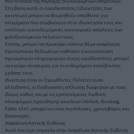
στο πλαίσια της παροχής συγκεκριμένων υπηρεσιών.
Στη βάση αυτή, οι οικοδεσπότες (ιδιοκτήτες των
ακινήτων) μπορεί να θεωρηθούν υπεύθυνοι για
ατυχήματα που συμβαίνουν στην ιδιοκτησία τους και
υπόλογοι για ενδεχόμενες οικονομικές απώλειες των
φιλοξενούμενων πελατών τους.
Επίσης, μπορεί να προκύψει κάποιο θέμα ασφάλειας
προσωπικών δεδομένων καθόσον η κοινοποίηση
προσωπικών πληροφοριών στους οικοδεσπότες μπορεί
να εγείρει ανησυχίες για το ενδεχόμενο κακόβουλης
χρήσης τους.
Ιδιαίτερα όταν οι ζημιωθέντες Πελάτες είναι
αλλοδαποί, οι διαδικασίες επίλυσης διαφορών με τους
ίδιους καθώς και με τις εμπλεκόμενες διεθνείς
πλατφόρμες προώθησης ακινήτων (Airbnb, Booking,
Flatio κλπ), μπορεί να είναι περίπλοκες, χρονοβόρες και
δαπανηρές.
Ασφάλιση Αστικής Ευθύνης
Αυτό που έχει σημασία στην Ασφάλιση Αστικής Ευθύνης