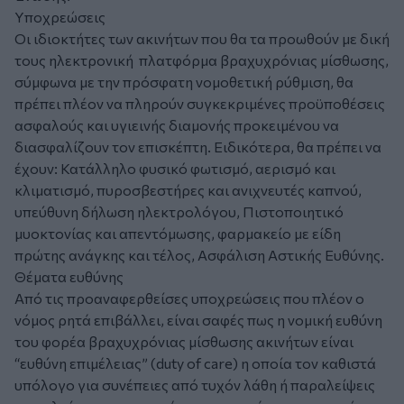
Υποχρεώσεις
Οι ιδιοκτήτες των ακινήτων που θα τα προωθούν με δική
τους ηλεκτρονική πλατφόρμα βραχυχρόνιας μίσθωσης,
σύμφωνα με την πρόσφατη νομοθετική ρύθμιση, θα
πρέπει πλέον να πληρούν συγκεκριμένες προϋποθέσεις
ασφαλούς και υγιεινής διαμονής προκειμένου να
διασφαλίζουν τον επισκέπτη. Ειδικότερα, θα πρέπει να
έχουν: Κατάλληλο φυσικό φωτισμό, αερισμό και
κλιματισμό, πυροσβεστήρες και ανιχνευτές καπνού,
υπεύθυνη δήλωση ηλεκτρολόγου, Πιστοποιητικό
μυοκτονίας και απεντόμωσης, φαρμακείο με είδη
πρώτης ανάγκης και τέλος, Ασφάλιση Αστικής Ευθύνης.
Θέματα ευθύνης
Από τις προαναφερθείσες υποχρεώσεις που πλέον ο
νόμος ρητά επιβάλλει, είναι σαφές πως η νομική ευθύνη
του φορέα βραχυχρόνιας μίσθωσης ακινήτων είναι
“ευθύνη επιμέλειας” (duty of care) η οποία τον καθιστά
υπόλογο για συνέπειες από τυχόν λάθη ή παραλείψεις