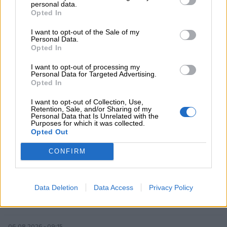
personal data.
06.08.2026 - 14:55
Opted In
Μιχάλης Τάτσης, Insurance & Healthcare Analyst, διευθυντής
Επιχειρηματικής Ανάπτυξης Ομίλου HHG
I want to opt-out of the Sale of my
Personal Data.
Opted In
06.08.2026 - 13:30
Όταν η επόμενη μέρα είναι στάχτη, τι θα πει ο Ασφαλιστικός
I want to opt-out of processing my
Personal Data for Targeted Advertising.
Διαμεσολαβητής στον πελάτη κλάδου υγείας;
Opted In
06.08.2026 - 12:22
I want to opt-out of Collection, Use,
Kavita Patel - PhARMA Innovation Forum: Ένα στα πέντε
Retention, Sale, and/or Sharing of my
Personal Data that Is Unrelated with the
καινοτόμα φάρμακα φτάνει τελικά στην Ελλάδα
Purposes for which it was collected.
Opted Out
06.08.2026 - 11:37
Μείωση ασφαλιστικών εισφορών ύψους 240 εκατ. ευρώ
CONFIRM
ζητούν οι έμποροι από την Κυβέρνηση
06.08.2026 - 10:45
Data Deletion
Data Access
Privacy Policy
Ευρώπη: Μπορεί η κλιματική αλλαγή να οδηγήσει σε
ενεργειακή κρίση;
06.08.2026 - 09:15