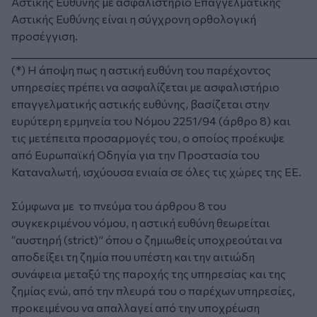
Αστικής Ευθύνης με ασφαλιστήριο Επαγγελματικής
Αστικής Ευθύνης είναι η σύγχρονη ορθολογική
προσέγγιση.
_____________________________________________________________
(*)
Η άποψη πως η αστική ευθύνη του παρέχοντος
υπηρεσίες πρέπει να ασφαλίζεται με ασφαλιστήριο
επαγγελματικής αστικής ευθύνης, βασίζεται στην
ευρύτερη ερμηνεία του Νόμου 2251/94 (άρθρο 8) και
τις μετέπειτα προσαρμογές του, ο οποίος προέκυψε
από Ευρωπαϊκή Οδηγία για την Προστασία του
Καταναλωτή, ισχύουσα ενιαία σε όλες τις χώρες της ΕΕ.
Σύμφωνα με το πνεύμα του άρθρου 8 του
συγκεκριμένου νόμου, η αστική ευθύνη θεωρείται
“αυστηρή (
strict
)” όπου ο ζημιωθείς υποχρεούται να
αποδείξει τη ζημία που υπέστη και την αιτιώδη
συνάφεια μεταξύ της παροχής της υπηρεσίας και της
ζημίας ενώ, από την πλευρά του ο παρέχων υπηρεσίες,
προκειμένου να απαλλαγεί από την υποχρέωση