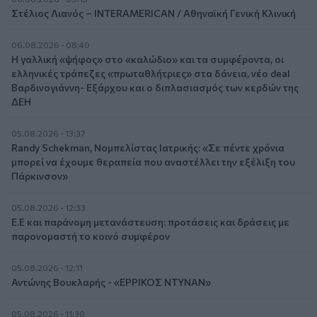
Στέλιος Λιανός – INTERAMERICAN / Αθηναϊκή Γενική Κλινική
06.08.2026 - 08:40
Η γαλλική «ψήφος» στο «καλώδιο» και τα συμφέροντα, οι
ελληνικές τράπεζες «πρωταθλήτριες» στα δάνεια, νέο deal
Βαρδινογιάννη- Εξάρχου και ο διπλασιασμός των κερδών της
ΔΕΗ
05.08.2026 - 13:37
Randy Schekman, Νομπελίστας Ιατρικής: «Σε πέντε χρόνια
μπορεί να έχουμε θεραπεία που αναστέλλει την εξέλιξη του
Πάρκινσον»
05.08.2026 - 12:33
Ε.Ε και παράνομη μετανάστευση: προτάσεις και δράσεις με
παρονομαστή το κοινό συμφέρον
05.08.2026 - 12:11
Αντώνης Βουκλαρής - «ΕΡΡΙΚΟΣ ΝΤΥΝΑΝ»
05.08.2026 - 11:30