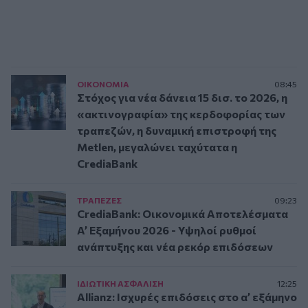
ΟΙΚΟΝΟΜΙΑ
08:45
Στόχος για νέα δάνεια 15 δισ. το 2026, η
«ακτινογραφία» της κερδοφορίας των
τραπεζών, η δυναμική επιστροφή της
Metlen, μεγαλώνει ταχύτατα η
CrediaBank
ΤΡAΠΕΖΕΣ
09:23
CrediaBank: Οικονομικά Αποτελέσματα
A’ Εξαμήνου 2026 - Υψηλοί ρυθμοί
ανάπτυξης και νέα ρεκόρ επιδόσεων
ΙΔΙΩΤΙΚΗ ΑΣΦAΛΙΣΗ
12:25
Allianz: Ισχυρές επιδόσεις στο α’ εξάμηνο