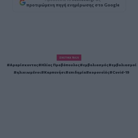
προτιμώμενη πηγή ενημέρωσης στο Google
ΣΧΕΤΙΚΆ TAGS
Αραρίσκοντας
Ηλίας Προβόπουλος
εμβολιασμός
εμβολιασμοί
ηλικιωμένοι
Καρπενήσι
επιδημία
κορονοϊός
Covid-19