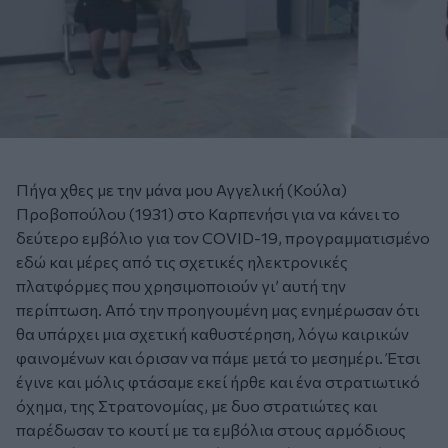
Πήγα χθες με την μάνα μου Αγγελική (Κούλα)
Προβοπούλου (1931) στο Καρπενήσι για να κάνει το
δεύτερο εμβόλιο για τον COVID-19, προγραμματισμένο
εδώ και μέρες από τις σχετικές ηλεκτρονικές
πλατφόρμες που χρησιμοποιούν γι’ αυτή την
περίπτωση. Από την προηγουμένη μας ενημέρωσαν ότι
θα υπάρχει μια σχετική καθυστέρηση, λόγω καιρικών
φαινομένων και όρισαν να πάμε μετά το μεσημέρι. Έτσι
έγινε και μόλις φτάσαμε εκεί ήρθε και ένα στρατιωτικό
όχημα, της Στρατονομίας, με δυο στρατιώτες και
παρέδωσαν το κουτί με τα εμβόλια στους αρμόδιους