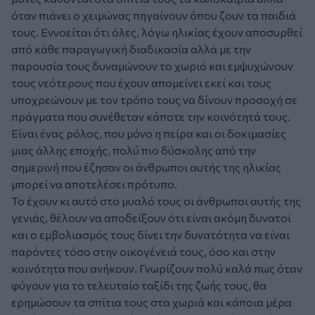
όταν πιάνει ο χειμώνας πηγαίνουν όπου ζουν τα παιδιά
τους. Εννοείται ότι όλες, λόγω ηλικίας έχουν αποσυρθεί
από κάθε παραγωγική διαδικασία αλλά με την
παρουσία τους δυναμώνουν το χωριό και εμψυχώνουν
τους νεότερους που έχουν απομείνει εκεί και τους
υποχρεώνουν με τον τρόπο τους να δίνουν προσοχή σε
πράγματα που συνέθεταν κάποτε την κοινότητά τους.
Είναι ένας ρόλος, που μόνο η πείρα και οι δοκιμασίες
μιας άλλης εποχής, πολύ πιο δύσκολης από την
σημερινή που έζησαν οι άνθρωποι αυτής της ηλικίας
μπορεί να αποτελέσει πρότυπο.
Το έχουν κι αυτό στο μυαλό τους οι άνθρωποι αυτής της
γενιάς, θέλουν να αποδείξουν ότι είναι ακόμη δυνατοί
και ο εμβολιασμός τους δίνει την δυνατότητα να είναι
παρόντες τόσο στην οικογένειά τους, όσο και στην
κοινότητα που ανήκουν. Γνωρίζουν πολύ καλά πως όταν
φύγουν για το τελευταίο ταξίδι της ζωής τους, θα
ερημώσουν τα σπίτια τους στα χωριά και κάποια μέρα