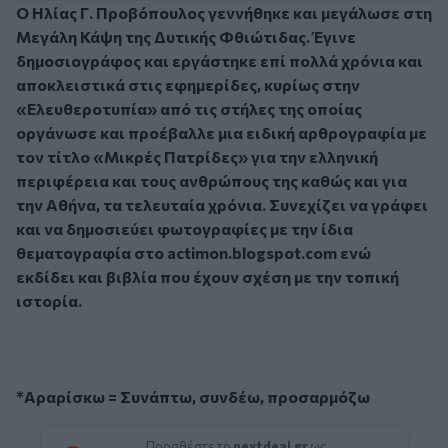
Ο Ηλίας Γ. Προβόπουλος γεννήθηκε και μεγάλωσε στη
Μεγάλη Κάψη της Δυτικής Φθιώτιδας. Έγινε
δημοσιογράφος και εργάστηκε επί πολλά χρόνια και
αποκλειστικά στις εφημερίδες, κυρίως στην
«Ελευθεροτυπία» από τις στήλες της οποίας
οργάνωσε και προέβαλλε μια ειδική αρθρογραφία με
τον τίτλο «Μικρές Πατρίδες» για την ελληνική
περιφέρεια και τους ανθρώπους της καθώς και για
την Αθήνα, τα τελευταία χρόνια. Συνεχίζει να γράφει
και να δημοσιεύει φωτογραφίες με την ίδια
θεματογραφία στο actimon.blogspot.com ενώ
εκδίδει και βιβλία που έχουν σχέση με την τοπική
ιστορία.
*Αραρίσκω = Συνάπτω, συνδέω, προσαρμόζω
Προσθέστε το
nextdeal.gr
ως