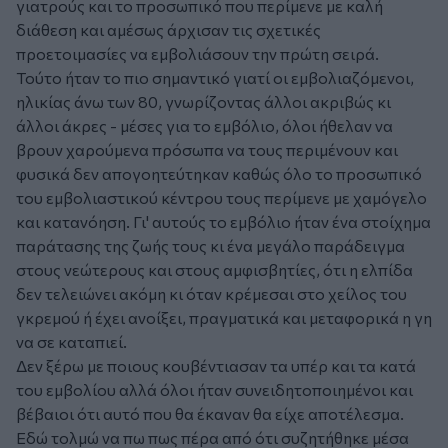
γιατρούς και το προσωπικό που περίμενε με καλή
διάθεση και αμέσως άρχισαν τις σχετικές
προετοιμασίες να εμβολιάσουν την πρώτη σειρά.
Τούτο ήταν το πιο σημαντικό γιατί οι εμβολιαζόμενοι,
ηλικίας άνω των 80, γνωρίζοντας άλλοι ακριβώς κι
άλλοι άκρες - μέσες για το εμβόλιο, όλοι ήθελαν να
βρουν χαρούμενα πρόσωπα να τους περιμένουν και
φυσικά δεν απογοητεύτηκαν καθώς όλο το προσωπικό
του εμβολιαστικού κέντρου τους περίμενε με χαμόγελο
και κατανόηση. Γι' αυτούς το εμβόλιο ήταν ένα στοίχημα
παράτασης της ζωής τους κι ένα μεγάλο παράδειγμα
στους νεώτερους και στους αμφισβητίες, ότι η ελπίδα
δεν τελειώνει ακόμη κι όταν κρέμεσαι στο χείλος του
γκρεμού ή έχει ανοίξει, πραγματικά και μεταφορικά η γη
να σε καταπιεί.
Δεν ξέρω με ποιους κουβέντιασαν τα υπέρ και τα κατά
του εμβολίου αλλά όλοι ήταν συνειδητοποιημένοι και
βέβαιοι ότι αυτό που θα έκαναν θα είχε αποτέλεσμα.
Εδώ τολμώ να πω πως πέρα από ότι συζητήθηκε μέσα