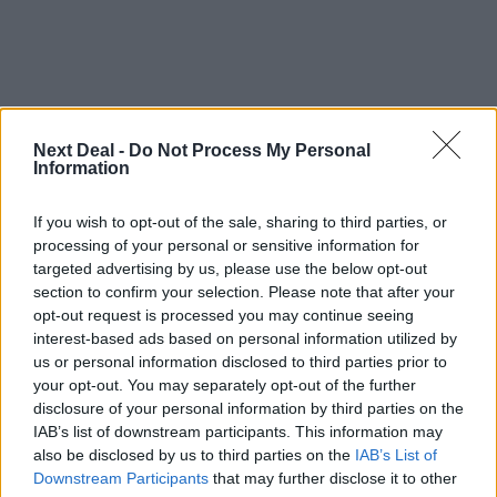
Next Deal -
Do Not Process My Personal
Information
Ροή ειδήσεων
Δημοφιλή
If you wish to opt-out of the sale, sharing to third parties, or
processing of your personal or sensitive information for
07.08.2026 - 14:38
targeted advertising by us, please use the below opt-out
Θεόδωρος Τέγος (ΓΝΑ ΕΥΑΓΓΕΛΙΣΜΟΣ): Νέο παράθυρο
section to confirm your selection. Please note that after your
ελπίδας για τους ογκολογικούς ασθενείς μέσω κλινικών
opt-out request is processed you may continue seeing
δοκιμών
interest-based ads based on personal information utilized by
us or personal information disclosed to third parties prior to
07.08.2026 - 13:16
your opt-out. You may separately opt-out of the further
Χρήστος Γεωργόπουλος – «ΕΡΡΙΚΟΣ ΝΤΥΝΑΝ»/ΚΕΝΤΡΟ
disclosure of your personal information by third parties on the
ΑΝΑΠΛΑΣΗ
IAB’s list of downstream participants. This information may
also be disclosed by us to third parties on the
IAB’s List of
07.08.2026 - 12:25
Downstream Participants
that may further disclose it to other
Allianz: Ισχυρές επιδόσεις στο α’ εξάμηνο του 2026 – Ο Oliver