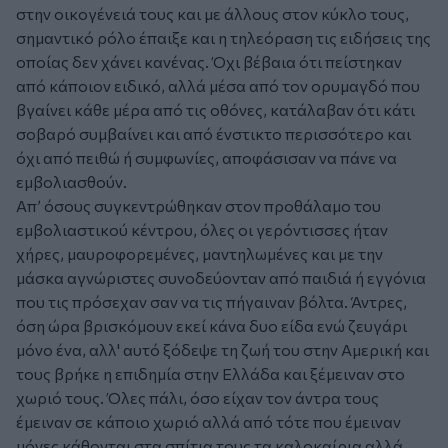
στην οικογένειά τους και με άλλους στον κύκλο τους,
σημαντικό ρόλο έπαιξε και η τηλεόραση τις ειδήσεις της
οποίας δεν χάνει κανένας. Όχι βέβαια ότι πείστηκαν
από κάποιον ειδικό, αλλά μέσα από τον ορυμαγδό που
βγαίνει κάθε μέρα από τις οθόνες, κατάλαβαν ότι κάτι
σοβαρό συμβαίνει και από ένστικτο περισσότερο και
όχι από πειθώ ή συμφωνίες, αποφάσισαν να πάνε να
εμβολιασθούν.
Απ’ όσους συγκεντρώθηκαν στον προθάλαμο του
εμβολιαστικού κέντρου, όλες οι γερόντισσες ήταν
χήρες, μαυροφορεμένες, μαντηλωμένες και με την
μάσκα αγνώριστες συνοδεύονταν από παιδιά ή εγγόνια
που τις πρόσεχαν σαν να τις πήγαιναν βόλτα. Άντρες,
όση ώρα βρισκόμουν εκεί κάνα δυο είδα ενώ ζευγάρι
μόνο ένα, αλλ' αυτό ξόδεψε τη ζωή του στην Αμερική και
τους βρήκε η επιδημία στην Ελλάδα και ξέμειναν στο
χωριό τους. Όλες πάλι, όσο είχαν τον άντρα τους
έμειναν σε κάποιο χωριό αλλά από τότε που έμειναν
μόνες κάθονται στα σπίτια τους τα καλοκαίρια αλλά