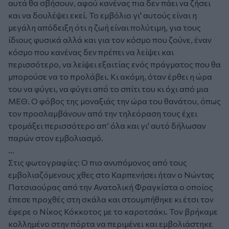
αυτά θα σβήσουν, αφού κανένας πια δεν πάει να ζήσει
και να δουλέψει εκεί. Το εμβόλιο γι' αυτούς είναι η
μεγάλη απόδειξη ότι η ζωή είναι πολύτιμη, για τους
ίδιους φυσικά αλλά και για τον κόσμο που ζούνε, έναν
κόσμο που κανένας δεν πρέπει να λείψει και
περισσότερο, να λείψει εξαιτίας ενός πράγματος που θα
μπορούσε να το προλάβει. Κι ακόμη, όταν έρθει η ώρα
του να φύγει, να φύγει από το σπίτι του κι όχι από μια
ΜΕΘ. Ο φόβος της μοναξιάς την ώρα του θανάτου, όπως
τον προσλαμβάνουν από την τηλεόραση τους έχει
τρομάξει περισσότερο απ’ όλα και γι' αυτό δήλωσαν
παρών στον εμβολιασμό.
...
Στις φωτογραφίες: Ο πιο ανυπόμονος από τους
εμβολιαζόμενους χθες στο Καρπενήσει ήταν ο Νώντας
Πατσιαούρας από την Ανατολική Φραγκίστα ο οποίος
έπεσε προχθές στη σκάλα και στουμπήθηκε κι έτσι τον
έφερε ο Νίκος Κόκκοτος με το καροτσάκι. Τον βρήκαμε
κολλημένο στην πόρτα να περιμένει και εμβολιάστηκε