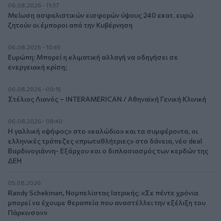
06.08.2026 - 11:37
Μείωση ασφαλιστικών εισφορών ύψους 240 εκατ. ευρώ
ζητούν οι έμποροι από την Κυβέρνηση
06.08.2026 - 10:45
Ευρώπη: Μπορεί η κλιματική αλλαγή να οδηγήσει σε
ενεργειακή κρίση;
06.08.2026 - 09:15
Στέλιος Λιανός – INTERAMERICAN / Αθηναϊκή Γενική Κλινική
06.08.2026 - 08:40
Η γαλλική «ψήφος» στο «καλώδιο» και τα συμφέροντα, οι
ελληνικές τράπεζες «πρωταθλήτριες» στα δάνεια, νέο deal
Βαρδινογιάννη- Εξάρχου και ο διπλασιασμός των κερδών της
ΔΕΗ
05.08.2026
Randy Schekman, Νομπελίστας Ιατρικής: «Σε πέντε χρόνια
μπορεί να έχουμε θεραπεία που αναστέλλει την εξέλιξη του
Πάρκινσον»