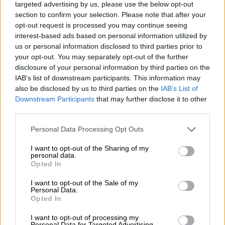
targeted advertising by us, please use the below opt-out
υπηρεσίες - Κέρδη €252 εκατ. (+7%) και ROTE 18.8% στο
section to confirm your selection. Please note that after your
εξάμηνο
opt-out request is processed you may continue seeing
interest-based ads based on personal information utilized by
04.08.2026 - 11:49
us or personal information disclosed to third parties prior to
Σπύρος Γεωργαράς - «ΥΓΕΙΑ» / Ερευνητικό και Θεραπευτικό
your opt-out. You may separately opt-out of the further
Ινστιτούτο ΟΦΘΑΛΜΟΣ
disclosure of your personal information by third parties on the
IAB’s list of downstream participants. This information may
04.08.2026 - 11:46
also be disclosed by us to third parties on the
IAB’s List of
10 βασικές συμβουλές για προστασία μετά από πυρκαγιά
Downstream Participants
that may further disclose it to other
third parties.
04.08.2026 - 11:26
Γιάννης Καντώρος – Όμιλος INTERAMERICAN
Personal Data Processing Opt Outs
I want to opt-out of the Sharing of my
04.08.2026 - 10:14
personal data.
Allianz-Εθνική: Το νέο τραπεζοασφαλιστικό δίδυμο και η
Opted In
εμπειρία της Τουρκίας
I want to opt-out of the Sale of my
Personal Data.
04.08.2026 - 10:07
Opted In
Δημόσια ευχαριστήρια επιστολή Γ. Περιστέρη προς Δρ.
Γεώργιο Αποστολόπουλο, Ιδρυτή και Πρόεδρο Ομίλου
I want to opt-out of processing my
ΙΑΤΡΙΚΟ ΑΘΗΝΩΝ
Personal Data for Targeted Advertising.