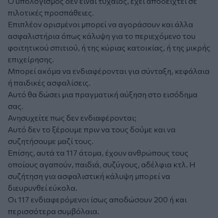
Ο υπολογισμός δεν είναι τυχαίος, έχει αποδειχτεί σε
πιλοτικές προσπάθειες.
Επιπλέον ορισμένοι μπορεί να αγοράσουν και άλλα
ασφαλιστήρια όπως κάλυψη για το περιεχόμενο του
φοιτητικού σπιτιού, ή της κύριας κατοικίας, ή της μικρής
επιχείρησης.
Μπορεί ακόμα να ενδιαφέρονται για σύνταξη, κεφάλαια
ή παιδικές ασφαλίσεις.
Αυτό θα δώσει μια πραγματική αύξηση στο εισόδημα
σας.
Ανησυχείτε πως δεν ενδιαφέρονται;
Αυτό δεν το ξέρουμε πριν να τους δούμε και να
συζητήσουμε μαζί τους.
Επίσης, αυτά τα 117 άτομα, έχουν ανθρώπους τους
οποίους αγαπούν, παιδιά, συζύγους, αδέλφια κτλ. Η
συζήτηση για ασφαλιστική κάλυψη μπορεί να
διευρυνθεί εύκολα.
Οι 117 ενδιαφερόμενοι ίσως αποδώσουν 200 ή και
περισσότερα συμβόλαια.