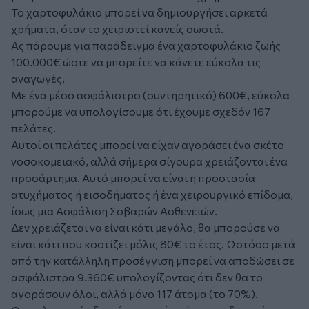
Το χαρτοφυλάκιο μπορεί να δημιουργήσει αρκετά
χρήματα, όταν το χειριστεί κανείς σωστά.
Ας πάρουμε για παράδειγμα ένα χαρτοφυλάκιο ζωής
100.000€ ώστε να μπορείτε να κάνετε εύκολα τις
αναγωγές.
Με ένα μέσο ασφάλιστρο (συντηρητικό) 600€, εύκολα
μπορούμε να υπολογίσουμε ότι έχουμε σχεδόν 167
πελάτες.
Αυτοί οι πελάτες μπορεί να είχαν αγοράσει ένα σκέτο
νοσοκομειακό, αλλά σήμερα σίγουρα χρειάζονται ένα
προσάρτημα. Αυτό μπορεί να είναι η προστασία
ατυχήματος ή εισοδήματος ή ένα χειρουργικό επίδομα,
ίσως μια Ασφάλιση Σοβαρών Ασθενειών.
Δεν χρειάζεται να είναι κάτι μεγάλο, θα μπορούσε να
είναι κάτι που κοστίζει μόλις 80€ το έτος. Ωστόσο μετά
από την κατάλληλη προσέγγιση μπορεί να αποδώσει σε
ασφάλιστρα 9.360€ υπολογίζοντας ότι δεν θα το
αγοράσουν όλοι, αλλά μόνο 117 άτομα (το 70%).