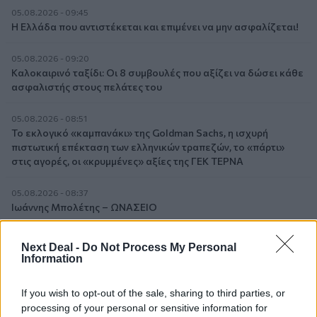
05.08.2026 - 09:45
Η Ελλάδα που αντιστέκεται και επιμένει να μην ασφαλίζεται!
05.08.2026 - 09:20
Καλοκαιρινό ταξίδι: Οι 8 συμβουλές που αξίζει να δώσει κάθε
ασφαλιστής στους πελάτες του
05.08.2026 - 08:51
Το εκλογικό «καμπανάκι» της Goldman Sachs, η ισχυρή
πιστωτική επέκταση των ελληνικών τραπεζών, το «πάρτι»
στις αγορές, οι «κρυμμένες» αξίες της ΓΕΚ ΤΕΡΝΑ
05.08.2026 - 08:37
Ιωάννης Μπολέτης – ΩΝΑΣΕΙΟ
04.08.2026 - 15:33
Next Deal -
Do Not Process My Personal
ERGO Hellas: Μέτρα στήριξης για τους πληγέντες
Information
ασφαλισμένους της από τις πυρκαγιές
If you wish to opt-out of the sale, sharing to third parties, or
04.08.2026 - 12:40
processing of your personal or sensitive information for
Τράπεζα Κύπρου: Ενισχυμένες κατά 31% οι ασφαλιστικές