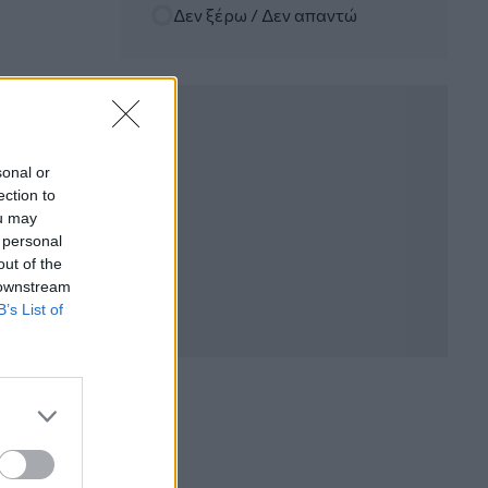
Δεν ξέρω / Δεν απαντώ
06.08.2026 - 12:22
Kavita Patel - PhARMA Innovation
Forum: Ένα στα πέντε καινοτόμα
φάρμακα φτάνει τελικά στην Ελλάδα
06.08.2026 - 11:37
Μείωση ασφαλιστικών εισφορών
sonal or
ύψους 240 εκατ. ευρώ ζητούν οι
ection to
έμποροι από την Κυβέρνηση
ou may
 personal
06.08.2026 - 10:45
out of the
Ευρώπη: Μπορεί η κλιματική αλλαγή να
 downstream
οδηγήσει σε ενεργειακή κρίση;
B’s List of
06.08.2026 - 09:15
Στέλιος Λιανός – INTERAMERICAN /
Αθηναϊκή Γενική Κλινική
06.08.2026 - 08:40
Η γαλλική «ψήφος» στο «καλώδιο» και