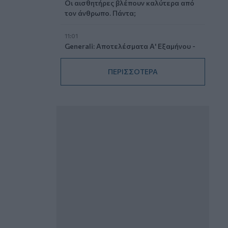
Οι αισθητήρες βλέπουν καλύτερα από
τον άνθρωπο. Πάντα;
11:01
Generali: Αποτελέσματα Α' Εξαμήνου -
Εξαιρετική ανάπτυξη στα Λειτουργικά
και Προσαρμοσμένα Καθαρά
ΠΕΡΙΣΣΟΤΕΡΑ
Αποτελέσματα με συμβολή από όλες
τις επιχειρηματικές δραστηριότητες
10:28
Ομαδικά Ασφαλιστικά προϊόντα
Επαγγελματικής Συνταξιοδότησης: Νέο
πεδίο ανάπτυξης για ασφαλιστικές και
ασφαλιστές
09:23
CrediaBank: Οικονομικά Αποτελέσματα
A’ Εξαμήνου 2026 - Υψηλοί ρυθμοί
ανάπτυξης και νέα ρεκόρ επιδόσεων
08:45