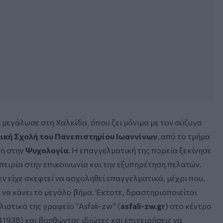
 μεγάλωσε στη Χαλκίδα, όπου ζει μόνιμα με τον σύζυγο
κή Σχολή του Πανεπιστημίου Ιωαννίνων
, από το τμήμα
ση στην
Ψυχολογία
. Η επαγγελματική της πορεία ξεκίνησε
ειρία στην επικοινωνία και την εξυπηρέτηση πελατών.
εν είχε σκεφτεί να ασχοληθεί επαγγελματικά, μέχρι που,
 να κάνει το μεγάλο βήμα. Έκτοτε, δραστηριοποιείται
στικό της γραφείο “Asfali-zw” (
asfali-zw.gr
) στο κέντρο
41938) και βοηθώντας ιδιώτες και επιχειρήσεις να