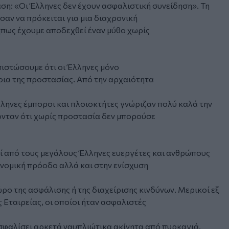
άση: «Οι Έλληνες δεν έχουν ασφαλιστική συνείδηση». Τη
αν να πρόκειται για μια διαχρονική
μήπως έχουμε αποδεχθεί έναν μύθο χωρίς
απιστώσουμε ότι οι Έλληνες μόνο
οια της προστασίας. Από την αρχαιότητα
λληνες έμποροι και πλοιοκτήτες γνώριζαν πολύ καλά την
νονταν ότι χωρίς προστασία δεν μπορούσε
οί από τους μεγάλους Έλληνες ευεργέτες και ανθρώπους
νομική πρόοδο αλλά και στην ενίσχυση
ο της ασφάλισης ή της διαχείρισης κινδύνων. Μερικοί εξ
ς Εταιρείας, οι οποίοι ήταν ασφαλιστές
σφαλίσει αρκετά ναυπλιώτικα ακίνητα από πυρκαγιά.