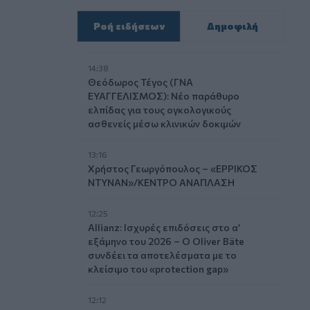
Ροή ειδήσεων
Δημοφιλή
14:38
Θεόδωρος Τέγος (ΓΝΑ
ΕΥΑΓΓΕΛΙΣΜΟΣ): Νέο παράθυρο
ελπίδας για τους ογκολογικούς
ασθενείς μέσω κλινικών δοκιμών
13:16
Χρήστος Γεωργόπουλος – «ΕΡΡΙΚΟΣ
ΝΤΥΝΑΝ»/ΚΕΝΤΡΟ ΑΝΑΠΛΑΣΗ
12:25
Allianz: Ισχυρές επιδόσεις στο α’
εξάμηνο του 2026 – Ο Oliver Bäte
συνδέει τα αποτελέσματα με το
κλείσιμο του «protection gap»
12:12