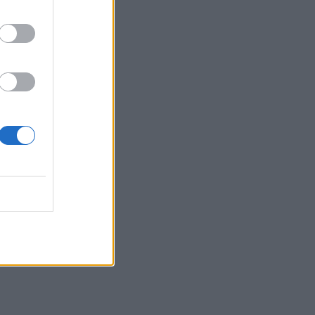
τα συμφέροντα, οι ελληνικές τράπεζες
«πρωταθλήτριες» στα δάνεια, νέο deal
Βαρδινογιάννη- Εξάρχου και ο
διπλασιασμός των κερδών της ΔΕΗ
05.08.2026 - 13:37
Randy Schekman, Νομπελίστας Ιατρικής:
«Σε πέντε χρόνια μπορεί να έχουμε
θεραπεία που αναστέλλει την εξέλιξη
του Πάρκινσον»
05.08.2026 - 12:33
Ε.Ε και παράνομη μετανάστευση:
προτάσεις και δράσεις με παρονομαστή
το κοινό συμφέρον
05.08.2026 - 12:11
Αντώνης Βουκλαρής - «ΕΡΡΙΚΟΣ
ΝΤΥΝΑΝ»
05.08.2026 - 11:30
Η νέα εποχή στην εκπαίδευση των