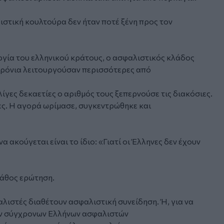
λιστική κουλτούρα δεν ήταν ποτέ ξένη προς τον
ργία του ελληνικού κράτους, ο ασφαλιστικός κλάδος
χρόνια λειτουργούσαν περισσότερες από
λίγες δεκαετίες ο αριθμός τους ξεπερνούσε τις διακόσιες.
ες. Η αγορά ωρίμασε, συγκεντρώθηκε και
α ακούγεται είναι το ίδιο: «Γιατί οι Έλληνες δεν έχουν
λάθος ερώτηση.
αλιστές διαθέτουν ασφαλιστική συνείδηση. Ή, για να
 των σύγχρονων Ελλήνων ασφαλιστών