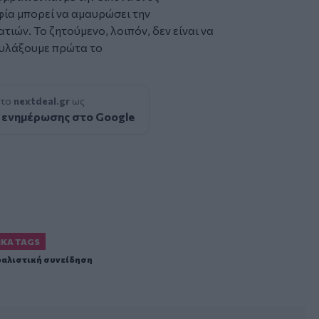
ία μπορεί να αμαυρώσει την
ιών. Το ζητούμενο, λοιπόν, δεν είναι να
αφυλάξουμε πρώτα το
 το
nextdeal.gr
ως
 ενημέρωσης στο Google
ΙΚΆ TAGS
αλιστική συνείδηση