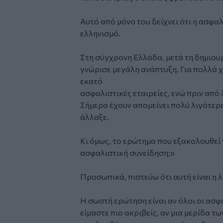
Αυτό από μόνο του δείχνει ότι η ασφα
ελληνισμό.
Στη σύγχρονη Ελλάδα, μετά τη δημιου
γνώρισε μεγάλη ανάπτυξη. Για πολλά 
εκατό
ασφαλιστικές εταιρείες, ενώ πριν από 
Σήμερα έχουν απομείνει πολύ λιγότερ
άλλαξε.
Κι όμως, το ερώτημα που εξακολουθεί ν
ασφαλιστική συνείδηση;»
Προσωπικά, πιστεύω ότι αυτή είναι η 
Η σωστή ερώτηση είναι αν όλοι οι ασφ
είμαστε πιο ακριβείς, αν μια μερίδα