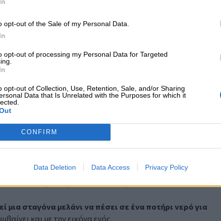
In
ική αγορά. Αν δεν υπήρχε προοπτική, αν
υ συνεχώς αναπτύσσεται, δεν θα
o opt-out of the Sale of my Personal Data.
In
πολυεθνικούς επενδυτές να τοποθετούν κεφάλαια στην
to opt-out of processing my Personal Data for Targeted
ing.
σουμε να αναζητούμε το πρόβλημα
In
τών εργάζεται με επαγγελματισμό, ήθος και πραγματικό
o opt-out of Collection, Use, Retention, Sale, and/or Sharing
ersonal Data that Is Unrelated with the Purposes for which it
ι όμως και η μειοψηφία που με τις
lected.
Out
οίπων και υπονομεύει την εμπιστοσύνη του κοινού
CONFIRM
ε την ασφαλιστική συνείδηση στην Ελλάδα, οφείλουμε
ου λειτουργήματός μας. Να
Data Deletion
Data Access
Privacy Policy
εν τιμούν το επάγγελμα και να
με συνέπεια, γνώση και υπευθυνότητα τον
εί μια σταγόνα μελάνι να πέσει σε ένα ποτήρι νερό για
υμβαίνει και με την εικόνα ενός