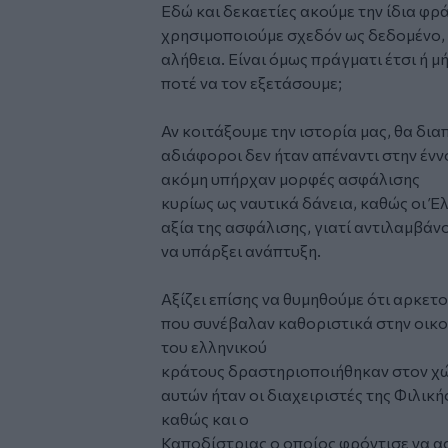
Εδώ και δεκαετίες ακούμε την ίδια φρ
χρησιμοποιούμε σχεδόν ως δεδομένο, σ
αλήθεια. Είναι όμως πράγματι έτσι ή 
ποτέ να τον εξετάσουμε;
Αν κοιτάξουμε την ιστορία μας, θα δι
αδιάφοροι δεν ήταν απέναντι στην ένν
ακόμη υπήρχαν μορφές ασφάλισης
κυρίως ως ναυτικά δάνεια, καθώς οι Έ
αξία της ασφάλισης, γιατί αντιλαμβά
να υπάρξει ανάπτυξη.
Αξίζει επίσης να θυμηθούμε ότι αρκετ
που συνέβαλαν καθοριστικά στην οικο
του ελληνικού
κράτους δραστηριοποιήθηκαν στον χώρ
αυτών ήταν οι διαχειριστές της Φιλική
καθώς και ο
Καποδίστριας ο οποίος φρόντισε να α