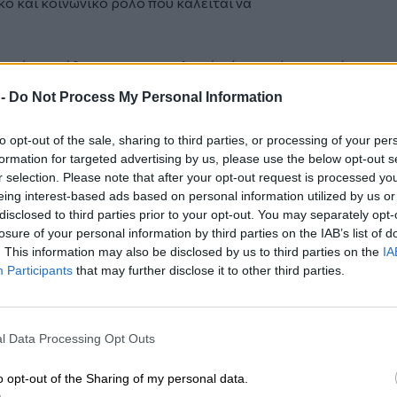
ό και κοινωνικό ρόλο που καλείται να
ναι μόνο υπόθεση του καταναλωτή. Είναι πρώτα και πάνω
ουλεύει.
 -
Do Not Process My Personal Information
άς αντιμετώπισε την ασφάλιση ως μια απλή εμπορική
to opt-out of the sale, sharing to third parties, or processing of your per
αντι στον άνθρωπο. Σε αρκετές
formation for targeted advertising by us, please use the below opt-out s
r selection. Please note that after your opt-out request is processed y
 σωστή καθοδήγηση, στο πρόσκαιρο αποτέλεσμα αντί στη
eing interest-based ads based on personal information utilized by us or
σι δημιουργήθηκαν λανθασμένες
disclosed to third parties prior to your opt-out. You may separately opt-
losure of your personal information by third parties on the IAB’s list of
. This information may also be disclosed by us to third parties on the
IA
ου έχει τεράστια κοινωνική αξία.
Participants
that may further disclose it to other third parties.
οι Έλληνες μπορούν να διαπρέψουν στον ασφαλιστικό
 επιχειρηματίες του κλάδου έχουν
l Data Processing Opt Outs
 εξωτερικού, αποδεικνύοντας ότι η γνώση, η
o opt-out of the Sharing of my personal data.
υν ως λαός.