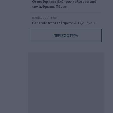
Οι αισθητήρες βλέπουν καλύτερα από
τον άνθρωπο. Πάντα;
07.08.2026 - 11:01
Generali: Αποτελέσματα Α' Εξαμήνου -
Εξαιρετική ανάπτυξη στα Λειτουργικά
και Προσαρμοσμένα Καθαρά
ΠΕΡΙΣΣΟΤΕΡΑ
Αποτελέσματα με συμβολή από όλες
τις επιχειρηματικές δραστηριότητες
07.08.2026 - 10:28
Ομαδικά Ασφαλιστικά προϊόντα
Επαγγελματικής Συνταξιοδότησης: Νέο
πεδίο ανάπτυξης για ασφαλιστικές και
ασφαλιστές
07.08.2026 - 09:23
CrediaBank: Οικονομικά Αποτελέσματα
A’ Εξαμήνου 2026 - Υψηλοί ρυθμοί
ανάπτυξης και νέα ρεκόρ επιδόσεων
07.08.2026 - 08:45