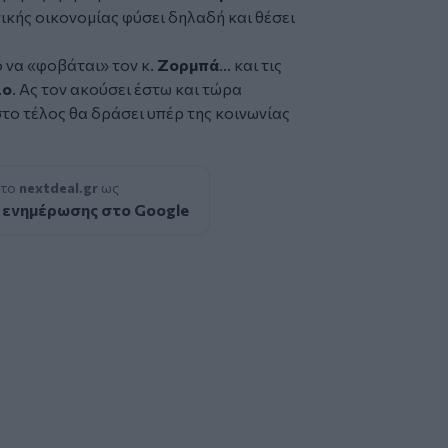
ικής οικονομίας φύσει δηλαδή και θέσει
ο να «φοβάται» τον κ.
Ζορμπά
... και τις
ιο
. Ας τον ακούσει έστω και τώρα
στο τέλος θα δράσει υπέρ της κοινωνίας
 το
nextdeal.gr
ως
 ενημέρωσης στο Google