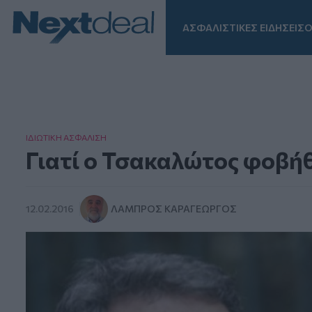
ΑΣΦΑΛΙΣΤΙΚΕΣ ΕΙΔΗΣΕΙΣ
Ο
Facebook
Instagram
LinkedIn
TikTok
X
Homepage
ΙΔΙΩΤΙΚΗ ΑΣΦAΛΙΣΗ
Γιατί ο Τσακαλώτος φοβή
12.02.2016
ΛΆΜΠΡΟΣ ΚΑΡΑΓΕΏΡΓΟΣ