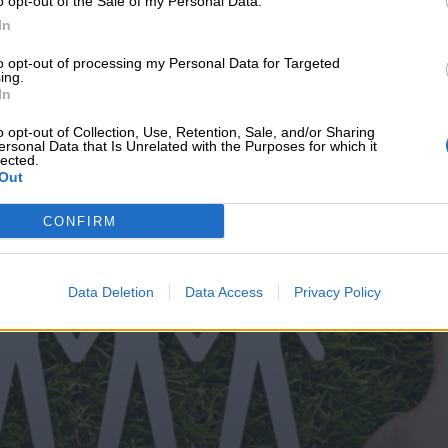
o opt-out of the Sale of my Personal Data.
υνεχής ροή
In
to opt-out of processing my Personal Data for Targeted
ing.
In
o opt-out of Collection, Use, Retention, Sale, and/or Sharing
ersonal Data that Is Unrelated with the Purposes for which it
lected.
Out
CONFIRM
Data Deletion
Data Access
Privacy Policy