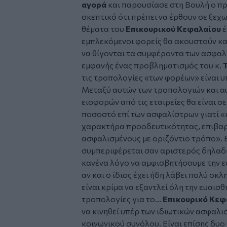
αγορά
και παρουσίασε στη Βουλή ο π
σκεπτικό ότι πρέπει να έρθουν σε ξεχ
θέματα του
Επικουρικού Κεφαλαίου
έ
εμπλεκόμενοι φορείς θα ακουστούν κα
να θίγονται τα συμφέροντα των ασφαλι
εμφανής ένας προβληματισμός του κ.
τις τροπολογίες «των φορέων» είναι 
Μεταξύ αυτών των τροπολογιών και α
εισφορών από τις εταιρείες θα είναι σ
ποσοστό επί των ασφαλίστρων γιατί «
χαρακτήρα προοδευτικότητας, επιβα
ασφαλισμένους με οριζόντιο τρόπο». 
συμπεριφέρεται σαν αριστερός δηλαδή
κανένα λόγο να αμφισβητήσουμε την 
αν και ο ίδιος έχει ήδη λάβει πολύ σ
είναι κρίμα να εξαντλεί όλη την ευαισ
τροπολογίες για το...
Επικουρικό Κεφ
να κινηθεί υπέρ των ιδιωτικών ασφαλι
κοινωνικού συνόλου. Είναι επίσης δυο