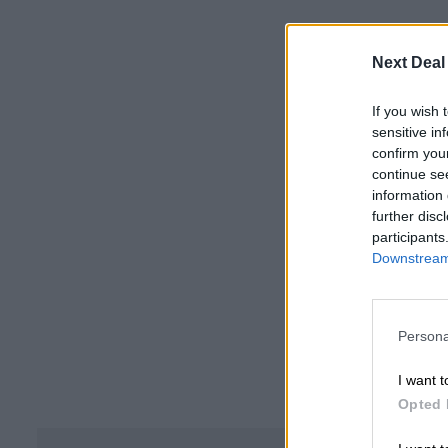
Next Deal
If you wish 
sensitive in
confirm you
continue se
information 
further disc
participants
Downstream 
Persona
I want t
Opted 