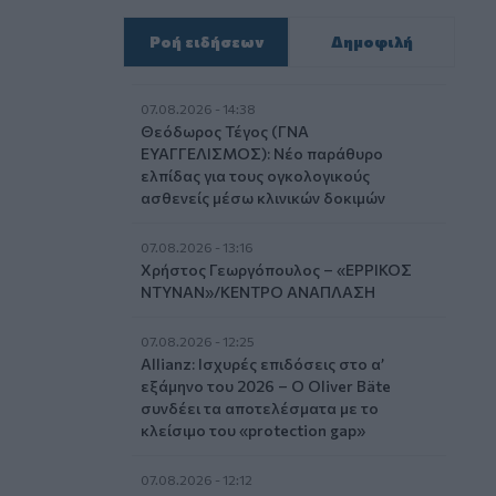
Ροή ειδήσεων
Δημοφιλή
07.08.2026 - 14:38
Θεόδωρος Τέγος (ΓΝΑ
ΕΥΑΓΓΕΛΙΣΜΟΣ): Νέο παράθυρο
ελπίδας για τους ογκολογικούς
ασθενείς μέσω κλινικών δοκιμών
07.08.2026 - 13:16
Χρήστος Γεωργόπουλος – «ΕΡΡΙΚΟΣ
ΝΤΥΝΑΝ»/ΚΕΝΤΡΟ ΑΝΑΠΛΑΣΗ
07.08.2026 - 12:25
Allianz: Ισχυρές επιδόσεις στο α’
εξάμηνο του 2026 – Ο Oliver Bäte
συνδέει τα αποτελέσματα με το
κλείσιμο του «protection gap»
07.08.2026 - 12:12