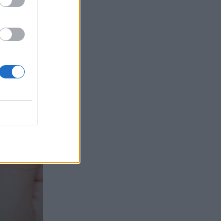
τα συμφέροντα, οι ελληνικές τράπεζες
«πρωταθλήτριες» στα δάνεια, νέο deal
Βαρδινογιάννη- Εξάρχου και ο
διπλασιασμός των κερδών της ΔΕΗ
05.08.2026 - 13:37
Randy Schekman, Νομπελίστας Ιατρικής:
«Σε πέντε χρόνια μπορεί να έχουμε
θεραπεία που αναστέλλει την εξέλιξη
του Πάρκινσον»
05.08.2026 - 12:33
Ε.Ε και παράνομη μετανάστευση:
προτάσεις και δράσεις με παρονομαστή
το κοινό συμφέρον
05.08.2026 - 12:11
Αντώνης Βουκλαρής - «ΕΡΡΙΚΟΣ
ΝΤΥΝΑΝ»
05.08.2026 - 11:30
Η νέα εποχή στην εκπαίδευση των