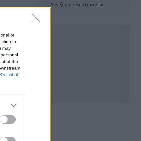
Δεν ξέρω / Δεν απαντώ
06.08.2026 - 12:22
Kavita Patel - PhARMA Innovation
Forum: Ένα στα πέντε καινοτόμα
φάρμακα φτάνει τελικά στην Ελλάδα
sonal or
ection to
06.08.2026 - 11:37
ou may
Μείωση ασφαλιστικών εισφορών
 personal
ύψους 240 εκατ. ευρώ ζητούν οι
έμποροι από την Κυβέρνηση
out of the
 downstream
B’s List of
06.08.2026 - 10:45
Ευρώπη: Μπορεί η κλιματική αλλαγή να
οδηγήσει σε ενεργειακή κρίση;
06.08.2026 - 09:15
Στέλιος Λιανός – INTERAMERICAN /
Αθηναϊκή Γενική Κλινική
06.08.2026 - 08:40
Η γαλλική «ψήφος» στο «καλώδιο» και