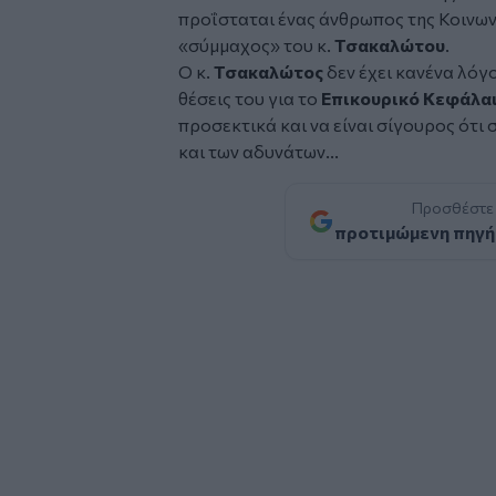
προΐσταται ένας άνθρωπος της Κοινων
«σύμμαχος» του κ.
Τσακαλώτου
.
Ο κ.
Τσακαλώτος
δεν έχει κανένα λόγ
θέσεις του για το
Επικουρικό Κεφάλα
προσεκτικά και να είναι σίγουρος ότι 
και των αδυνάτων...
Προσθέστε
προτιμώμενη πηγή