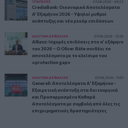
ΤΡAΠΕΖΕΣ
07.08.2026 - 09:23
CrediaBank: Οικονομικά Αποτελέσματα
A’ Εξαμήνου 2026 - Υψηλοί ρυθμοί
ανάπτυξης και νέα ρεκόρ επιδόσεων
ΙΔΙΩΤΙΚΗ ΑΣΦAΛΙΣΗ
07.08.2026 - 12:25
Allianz: Ισχυρές επιδόσεις στο α’ εξάμηνο
του 2026 – Ο Oliver Bäte συνδέει τα
αποτελέσματα με το κλείσιμο του
«protection gap»
ΙΔΙΩΤΙΚΗ ΑΣΦAΛΙΣΗ
07.08.2026 - 11:01
Generali: Αποτελέσματα Α' Εξαμήνου -
Εξαιρετική ανάπτυξη στα Λειτουργικά
και Προσαρμοσμένα Καθαρά
Αποτελέσματα με συμβολή από όλες τις
επιχειρηματικές δραστηριότητες