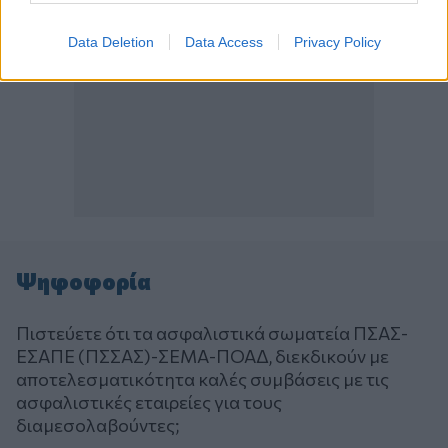
Data Deletion
Data Access
Privacy Policy
Ψηφοφορία
Πιστεύετε ότι τα ασφαλιστικά σωματεία ΠΣΑΣ-
ΕΣΑΠΕ (ΠΣΣΑΣ)-ΣΕΜΑ-ΠΟΑΔ, διεκδικούν με
αποτελεσματικότητα καλές συμβάσεις με τις
ασφαλιστικές εταιρείες για τους
διαμεσολαβούντες;