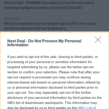
Kavita Patel - PhARMA Innovation Forum: Ένα στα πέντε
καινοτόμα φάρμακα φτάνει τελικά στην Ελλάδα
06.08.2026
Μείωση ασφαλιστικών εισφορών ύψους 240 εκατ. ευρώ
ζητούν οι έμποροι από την Κυβέρνηση
06.08.2026
Next Deal -
Do Not Process My Personal
Ευρώπη: Μπορεί η κλιματική αλλαγή να οδηγήσει σε
Information
ενεργειακή κρίση;
If you wish to opt-out of the sale, sharing to third parties, or
06.08.2026
processing of your personal or sensitive information for
Στέλιος Λιανός – INTERAMERICAN / Αθηναϊκή Γενική Κλινική
targeted advertising by us, please use the below opt-out
section to confirm your selection. Please note that after your
06.08.2026
opt-out request is processed you may continue seeing
Η γαλλική «ψήφος» στο «καλώδιο» και τα συμφέροντα, οι
interest-based ads based on personal information utilized by
ελληνικές τράπεζες «πρωταθλήτριες» στα δάνεια, νέο deal
us or personal information disclosed to third parties prior to
Βαρδινογιάννη- Εξάρχου και ο διπλασιασμός των κερδών της
your opt-out. You may separately opt-out of the further
ΔΕΗ
disclosure of your personal information by third parties on the
IAB’s list of downstream participants. This information may
05.08.2026
also be disclosed by us to third parties on the
IAB’s List of