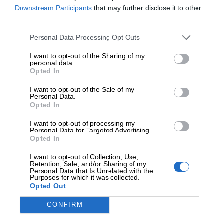
Randy Schekman, Νομπελίστας Ιατρικής: «Σε πέντε χρόνια
Downstream Participants
that may further disclose it to other
μπορεί να έχουμε θεραπεία που αναστέλλει την εξέλιξη του
third parties.
Πάρκινσον»
Personal Data Processing Opt Outs
05.08.2026
Ε.Ε και παράνομη μετανάστευση: προτάσεις και δράσεις με
I want to opt-out of the Sharing of my
personal data.
παρονομαστή το κοινό συμφέρον
Opted In
05.08.2026
I want to opt-out of the Sale of my
Personal Data.
Αντώνης Βουκλαρής - «ΕΡΡΙΚΟΣ ΝΤΥΝΑΝ»
Opted In
05.08.2026
I want to opt-out of processing my
Η νέα εποχή στην εκπαίδευση των ασφαλιστικών
Personal Data for Targeted Advertising.
διαμεσολαβητών
Opted In
I want to opt-out of Collection, Use,
Retention, Sale, and/or Sharing of my
ΠΕΡΙΣΣΟΤΕΡΑ
Personal Data that Is Unrelated with the
Purposes for which it was collected.
Opted Out
CONFIRM