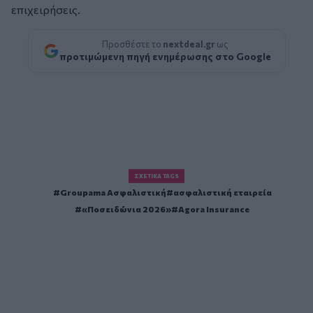
επιχειρήσεις.
Προσθέστε το
nextdeal.gr
ως
προτιμώμενη πηγή ενημέρωσης στο Google
ΣΧΕΤΙΚΆ TAGS
Groupama Ασφαλιστική
ασφαλιστική εταιρεία
«Ποσειδώνια 2026»
Agora Insurance