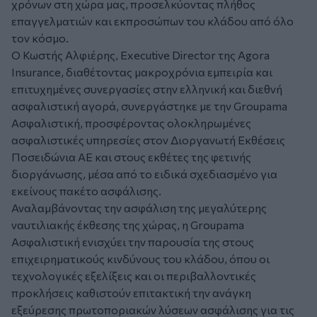
χρόνων στη χώρα μας, προσελκύοντας πλήθος
επαγγελματιών και εκπροσώπων του κλάδου από όλο
τον κόσμο.
Ο Κωστής Αλφιέρης, Executive Director της Agora
Insurance, διαθέτοντας μακροχρόνια εμπειρία και
επιτυχημένες συνεργασίες στην ελληνική και διεθνή
ασφαλιστική αγορά, συνεργάστηκε με την Groupama
Ασφαλιστική, προσφέροντας ολοκληρωμένες
ασφαλιστικές υπηρεσίες στον Διοργανωτή Εκθέσεις
Ποσειδώνια ΑΕ και στους εκθέτες της φετινής
διοργάνωσης, μέσα από το ειδικά σχεδιασμένο για
εκείνους πακέτο ασφάλισης.
Αναλαμβάνοντας την ασφάλιση της μεγαλύτερης
ναυτιλιακής έκθεσης της χώρας, η Groupama
Ασφαλιστική ενισχύει την παρουσία της στους
επιχειρηματικούς κινδύνους του κλάδου, όπου οι
τεχνολογικές εξελίξεις και οι περιβαλλοντικές
προκλήσεις καθιστούν επιτακτική την ανάγκη
εξεύρεσης πρωτοποριακών λύσεων ασφάλισης για τις