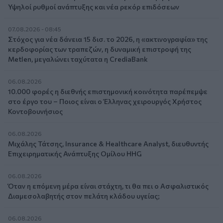
Υψηλοί ρυθμοί ανάπτυξης και νέα ρεκόρ επιδόσεων
07.08.2026 - 08:45
Στόχος για νέα δάνεια 15 δισ. το 2026, η «ακτινογραφία» της
κερδοφορίας των τραπεζών, η δυναμική επιστροφή της
Metlen, μεγαλώνει ταχύτατα η CrediaBank
06.08.2026
10.000 φορές η διεθνής επιστημονική κοινότητα παρέπεμψε
στο έργο του – Ποιος είναι ο Έλληνας χειρουργός Χρήστος
Κοντοβουνήσιος
06.08.2026
Μιχάλης Τάτσης, Insurance & Healthcare Analyst, διευθυντής
Επιχειρηματικής Ανάπτυξης Ομίλου HHG
06.08.2026
Όταν η επόμενη μέρα είναι στάχτη, τι θα πει ο Ασφαλιστικός
Διαμεσολαβητής στον πελάτη κλάδου υγείας;
06.08.2026