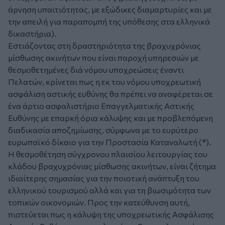
άρνηση υπαιτιότητας, με εξώδικες διαμαρτυρίες και με
την απειλή για παραπομπή της υπόθεσης στα ελληνικά
δικαστήρια).
Εστιάζοντας στη δραστηριότητα της βραχυχρόνιας
μίσθωσης ακινήτων που είναι παροχή υπηρεσιών με
θεσμοθετημένες διά νόμου υποχρεώσεις έναντι
Πελατών, κρίνεται πως η εκ του νόμου υποχρεωτική
ασφάλιση αστικής ευθύνης θα πρέπει να αναφέρεται σε
ένα άρτιο ασφαλιστήριο Επαγγελματικής Αστικής
Ευθύνης με επαρκή όρια κάλυψης και με προβλεπόμενη
διαδικασία αποζημίωσης, σύμφωνα με το ευρύτερο
ευρωπαϊκό δίκαιο για την Προστασία Καταναλωτή (*).
Η θεσμοθέτηση σύγχρονου πλαισίου λειτουργίας του
κλάδου βραχυχρόνιας μίσθωσης ακινήτων, είναι ζήτημα
ιδιαίτερης σημασίας για την ποιοτική ανάπτυξη του
ελληνικού τουρισμού αλλά και για τη βιωσιμότητα των
τοπικών οικονομιών. Προς την κατεύθυνση αυτή,
πιστεύεται πως η κάλυψη της υποχρεωτικής Ασφάλισης