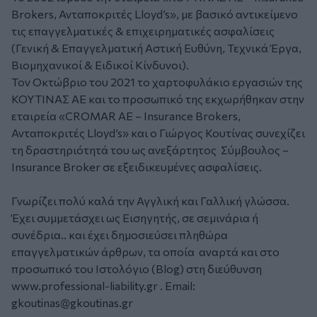
Brokers, Ανταποκριτές Lloyd’s», με βασικό αντικείμενο
τις επαγγελματικές & επιχειρηματικές ασφαλίσεις
(Γενική & Επαγγελματική Αστική Ευθύνη, Τεχνικά Έργα,
Βιομηχανικοί & Ειδικοί Κίνδυνοι).
Τον Οκτώβριο του 2021 το χαρτοφυλάκιο εργασιών της
ΚΟΥΤΙΝΑΣ ΑΕ και το προσωπικό της εκχωρήθηκαν στην
εταιρεία «CROMAR ΑΕ – Insurance Brokers,
Ανταποκριτές Lloyd’s» και ο Γιώργος Κουτίνας συνεχίζει
τη δραστηριότητά του ως ανεξάρτητος Σύμβουλος –
Insurance Broker σε εξειδικευμένες ασφαλίσεις.
Γνωρίζει πολύ καλά την Αγγλική και Γαλλική γλώσσα.
Έχει συμμετάσχει ως Εισηγητής, σε σεμινάρια ή
συνέδρια.. και έχει δημοσιεύσει πληθώρα
επαγγελματικών άρθρων, τα οποία αναρτά και στο
προσωπικό του Ιστολόγιο (Blog) στη διεύθυνση
www.professional-liability.gr
. Email:
gkoutinas@gkoutinas.gr