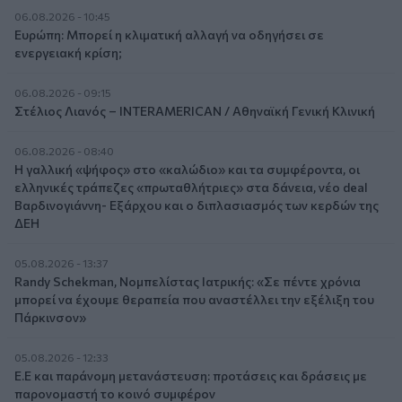
06.08.2026 - 10:45
Ευρώπη: Μπορεί η κλιματική αλλαγή να οδηγήσει σε
ενεργειακή κρίση;
06.08.2026 - 09:15
Στέλιος Λιανός – INTERAMERICAN / Αθηναϊκή Γενική Κλινική
06.08.2026 - 08:40
Η γαλλική «ψήφος» στο «καλώδιο» και τα συμφέροντα, οι
ελληνικές τράπεζες «πρωταθλήτριες» στα δάνεια, νέο deal
Βαρδινογιάννη- Εξάρχου και ο διπλασιασμός των κερδών της
ΔΕΗ
05.08.2026 - 13:37
Randy Schekman, Νομπελίστας Ιατρικής: «Σε πέντε χρόνια
μπορεί να έχουμε θεραπεία που αναστέλλει την εξέλιξη του
Πάρκινσον»
05.08.2026 - 12:33
Ε.Ε και παράνομη μετανάστευση: προτάσεις και δράσεις με
παρονομαστή το κοινό συμφέρον