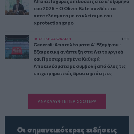
Allianz: Ισχυρές επιδόσεις στο α’ εξάμηνο
του 2026 – Ο Oliver Bäte συνδέει τα
αποτελέσματα με το κλείσιμο του
«protection gap»
ΙΔΙΩΤΙΚΗ ΑΣΦAΛΙΣΗ
11:01
Generali: Αποτελέσματα Α' Εξαμήνου -
Εξαιρετική ανάπτυξη στα Λειτουργικά
και Προσαρμοσμένα Καθαρά
Αποτελέσματα με συμβολή από όλες τις
επιχειρηματικές δραστηριότητες
ΑΝΑΚΑΛΥΨΤΕ ΠΕΡΙΣΣΟΤΕΡΑ
Οι σημαντικότερες ειδήσεις