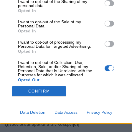
I want to opt-out of the Sharing of my
personal data.
06.08.2026 - 22:39
Opted In
10.000 φορές η διεθνής επιστημονική κοινότητα παρέπεμψε
στο έργο του – Ποιος είναι ο Έλληνας χειρουργός Χρήστος
I want to opt-out of the Sale of my
Κοντοβουνήσιος
Personal Data.
Opted In
06.08.2026 - 14:55
I want to opt-out of processing my
Μιχάλης Τάτσης, Insurance & Healthcare Analyst, διευθυντής
Personal Data for Targeted Advertising.
Επιχειρηματικής Ανάπτυξης Ομίλου HHG
Opted In
I want to opt-out of Collection, Use,
06.08.2026 - 13:30
Retention, Sale, and/or Sharing of my
Όταν η επόμενη μέρα είναι στάχτη, τι θα πει ο Ασφαλιστικός
Personal Data that Is Unrelated with the
Διαμεσολαβητής στον πελάτη κλάδου υγείας;
Purposes for which it was collected.
Opted Out
06.08.2026 - 12:22
CONFIRM
Kavita Patel - PhARMA Innovation Forum: Ένα στα πέντε
καινοτόμα φάρμακα φτάνει τελικά στην Ελλάδα
Data Deletion
Data Access
Privacy Policy
06.08.2026 - 11:37
Μείωση ασφαλιστικών εισφορών ύψους 240 εκατ. ευρώ
ζητούν οι έμποροι από την Κυβέρνηση