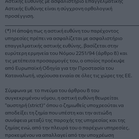
Αστικής Ευθύνης με ασφαλιστήριο Επαγγελματικής
Αστικής Ευθύνης είναι η σύγχρονη ορθολογική
προσέγγιση.
_____________________________________________________________
(*)
Η άποψη πως η αστική ευθύνη του παρέχοντος
υπηρεσίες πρέπει να ασφαλίζεται με ασφαλιστήριο
επαγγελματικής αστικής ευθύνης, βασίζεται στην
ευρύτερη ερμηνεία του Νόμου 2251/94 (άρθρο 8) και
τις μετέπειτα προσαρμογές του, ο οποίος προέκυψε
από Ευρωπαϊκή Οδηγία για την Προστασία του
Καταναλωτή, ισχύουσα ενιαία σε όλες τις χώρες της ΕΕ.
Σύμφωνα με το πνεύμα του άρθρου 8 του
συγκεκριμένου νόμου, η αστική ευθύνη θεωρείται
“αυστηρή (
strict
)” όπου ο ζημιωθείς υποχρεούται να
αποδείξει τη ζημία που υπέστη και την αιτιώδη
συνάφεια μεταξύ της παροχής της υπηρεσίας και της
ζημίας ενώ, από την πλευρά του ο παρέχων υπηρεσίες,
προκειμένου να απαλλαγεί από την υποχρέωση