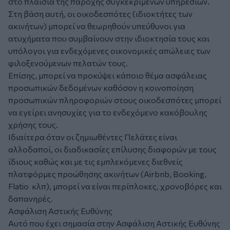
στο πλαίσια της παροχής συγκεκριμένων υπηρεσιών.
Στη βάση αυτή, οι οικοδεσπότες (ιδιοκτήτες των
ακινήτων) μπορεί να θεωρηθούν υπεύθυνοι για
ατυχήματα που συμβαίνουν στην ιδιοκτησία τους και
υπόλογοι για ενδεχόμενες οικονομικές απώλειες των
φιλοξενούμενων πελατών τους.
Επίσης, μπορεί να προκύψει κάποιο θέμα ασφάλειας
προσωπικών δεδομένων καθόσον η κοινοποίηση
προσωπικών πληροφοριών στους οικοδεσπότες μπορεί
να εγείρει ανησυχίες για το ενδεχόμενο κακόβουλης
χρήσης τους.
Ιδιαίτερα όταν οι ζημιωθέντες Πελάτες είναι
αλλοδαποί, οι διαδικασίες επίλυσης διαφορών με τους
ίδιους καθώς και με τις εμπλεκόμενες διεθνείς
πλατφόρμες προώθησης ακινήτων (Airbnb, Booking,
Flatio κλπ), μπορεί να είναι περίπλοκες, χρονοβόρες και
δαπανηρές.
Ασφάλιση Αστικής Ευθύνης
Αυτό που έχει σημασία στην Ασφάλιση Αστικής Ευθύνης