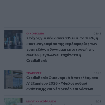
ΟΙΚΟΝΟΜΙΑ
08:45
Στόχος για νέα δάνεια 15 δισ. το 2026, η
«ακτινογραφία» της κερδοφορίας των
τραπεζών, η δυναμική επιστροφή της
Metlen, μεγαλώνει ταχύτατα η
CrediaBank
ΤΡAΠΕΖΕΣ
09:23
CrediaBank: Οικονομικά Αποτελέσματα
A’ Εξαμήνου 2026 - Υψηλοί ρυθμοί
ανάπτυξης και νέα ρεκόρ επιδόσεων
ΙΔΙΩΤΙΚΗ ΑΣΦAΛΙΣΗ
12:25