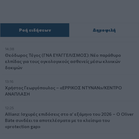
Ροή ειδήσεων
Δημοφιλή
14:38
Θεόδωρος Τέγος (ΓΝΑ ΕΥΑΓΓΕΛΙΣΜΟΣ): Νέο παράθυρο
ελπίδας για τους ογκολογικούς ασθενείς μέσω κλινικών
δοκιμών
13:16
Χρήστος Γεωργόπουλος – «ΕΡΡΙΚΟΣ ΝΤΥΝΑΝ»/ΚΕΝΤΡΟ
ΑΝΑΠΛΑΣΗ
12:25
Allianz: Ισχυρές επιδόσεις στο α’ εξάμηνο του 2026 – Ο Oliver
Bäte συνδέει τα αποτελέσματα με το κλείσιμο του
«protection gap»