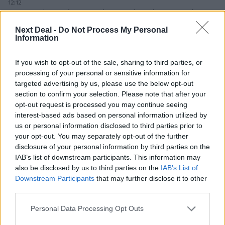
12:12
Οι αισθητήρες βλέπουν καλύτερα από τον άνθρωπο. Πάντα;
Next Deal -
Do Not Process My Personal
11:01
Information
Generali: Αποτελέσματα Α' Εξαμήνου - Εξαιρετική ανάπτυξη
στα Λειτουργικά και Προσαρμοσμένα Καθαρά Αποτελέσματα
If you wish to opt-out of the sale, sharing to third parties, or
με συμβολή από όλες τις επιχειρηματικές δραστηριότητες
processing of your personal or sensitive information for
targeted advertising by us, please use the below opt-out
10:28
section to confirm your selection. Please note that after your
Ομαδικά Ασφαλιστικά προϊόντα Επαγγελματικής
opt-out request is processed you may continue seeing
Συνταξιοδότησης: Νέο πεδίο ανάπτυξης για ασφαλιστικές και
interest-based ads based on personal information utilized by
ασφαλιστές
us or personal information disclosed to third parties prior to
your opt-out. You may separately opt-out of the further
09:23
disclosure of your personal information by third parties on the
CrediaBank: Οικονομικά Αποτελέσματα A’ Εξαμήνου 2026 -
IAB’s list of downstream participants. This information may
Υψηλοί ρυθμοί ανάπτυξης και νέα ρεκόρ επιδόσεων
also be disclosed by us to third parties on the
IAB’s List of
Downstream Participants
that may further disclose it to other
08:45
third parties.
Στόχος για νέα δάνεια 15 δισ. το 2026, η «ακτινογραφία» της
κερδοφορίας των τραπεζών, η δυναμική επιστροφή της
Personal Data Processing Opt Outs
Metlen, μεγαλώνει ταχύτατα η CrediaBank