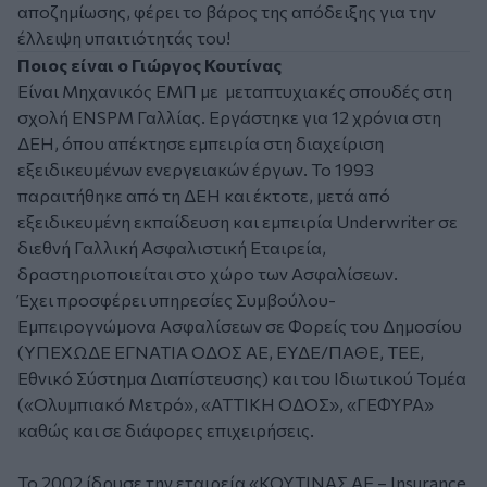
αποζημίωσης, φέρει το βάρος της απόδειξης για την
έλλειψη υπαιτιότητάς του!
Ποιος είναι ο Γιώργος Κουτίνας
Είναι Μηχανικός ΕΜΠ με μεταπτυχιακές σπουδές στη
σχολή ENSPM Γαλλίας. Εργάστηκε για 12 χρόνια στη
ΔΕΗ, όπου απέκτησε εμπειρία στη διαχείριση
εξειδικευμένων ενεργειακών έργων. Το 1993
παραιτήθηκε από τη ΔΕΗ και έκτοτε, μετά από
εξειδικευμένη εκπαίδευση και εμπειρία Underwriter σε
διεθνή Γαλλική Ασφαλιστική Εταιρεία,
δραστηριοποιείται στο χώρο των Ασφαλίσεων.
Έχει προσφέρει υπηρεσίες Συμβούλου-
Εμπειρογνώμονα Ασφαλίσεων σε Φορείς του Δημοσίου
(ΥΠΕΧΩΔΕ ΕΓΝΑΤΙΑ ΟΔΟΣ ΑΕ, ΕΥΔΕ/ΠΑΘΕ, ΤΕΕ,
Εθνικό Σύστημα Διαπίστευσης) και του Ιδιωτικού Τομέα
(«Ολυμπιακό Μετρό», «ΑΤΤΙΚΗ ΟΔΟΣ», «ΓΕΦΥΡΑ»
καθώς και σε διάφορες επιχειρήσεις.
Το 2002 ίδρυσε την εταιρεία «ΚΟΥΤΙΝΑΣ ΑΕ – Insurance