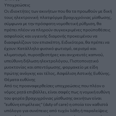
Υποχρεώσεις
Οι ιδιοκτήτες των ακινήτων που θα τα προωθούν με δική
τους ηλεκτρονική πλατφόρμα βραχυχρόνιας μίσθωσης,
σύμφωνα με την πρόσφατη νομοθετική ρύθμιση, θα
πρέπει πλέον να πληρούν συγκεκριμένες προϋποθέσεις
ασφαλούς και υγιεινής διαμονής προκειμένου να
διασφαλίζουν τον επισκέπτη. Ειδικότερα, θα πρέπει να
έχουν: Κατάλληλο φυσικό φωτισμό, αερισμό και
κλιματισμό, πυροσβεστήρες και ανιχνευτές καπνού,
υπεύθυνη δήλωση ηλεκτρολόγου, Πιστοποιητικό
μυοκτονίας και απεντόμωσης, φαρμακείο με είδη
πρώτης ανάγκης και τέλος, Ασφάλιση Αστικής Ευθύνης.
Θέματα ευθύνης
Από τις προαναφερθείσες υποχρεώσεις που πλέον ο
νόμος ρητά επιβάλλει, είναι σαφές πως η νομική ευθύνη
του φορέα βραχυχρόνιας μίσθωσης ακινήτων είναι
“ευθύνη επιμέλειας” (duty of care) η οποία τον καθιστά
υπόλογο για συνέπειες από τυχόν λάθη ή παραλείψεις