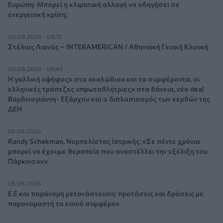
Ευρώπη: Μπορεί η κλιματική αλλαγή να οδηγήσει σε
ενεργειακή κρίση;
06.08.2026 - 09:15
Στέλιος Λιανός – INTERAMERICAN / Αθηναϊκή Γενική Κλινική
06.08.2026 - 08:40
Η γαλλική «ψήφος» στο «καλώδιο» και τα συμφέροντα, οι
ελληνικές τράπεζες «πρωταθλήτριες» στα δάνεια, νέο deal
Βαρδινογιάννη- Εξάρχου και ο διπλασιασμός των κερδών της
ΔΕΗ
05.08.2026
Randy Schekman, Νομπελίστας Ιατρικής: «Σε πέντε χρόνια
μπορεί να έχουμε θεραπεία που αναστέλλει την εξέλιξη του
Πάρκινσον»
05.08.2026
Ε.Ε και παράνομη μετανάστευση: προτάσεις και δράσεις με
παρονομαστή το κοινό συμφέρον