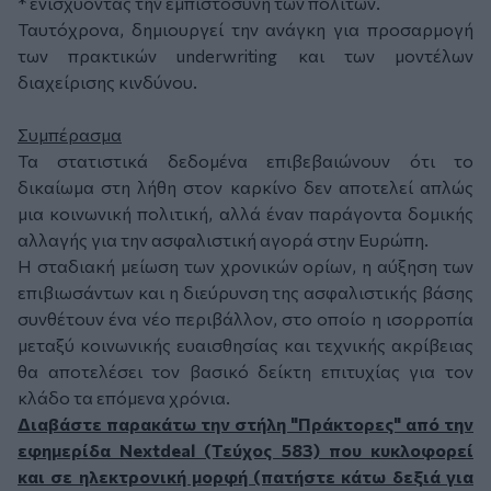
* ενισχύοντας την εμπιστοσύνη των πολιτών.
Ταυτόχρονα, δημιουργεί την ανάγκη για προσαρμογή
των πρακτικών underwriting και των μοντέλων
διαχείρισης κινδύνου.
Συμπέρασμα
Τα στατιστικά δεδομένα επιβεβαιώνουν ότι το
δικαίωμα στη λήθη στον καρκίνο δεν αποτελεί απλώς
μια κοινωνική πολιτική, αλλά έναν παράγοντα δομικής
αλλαγής για την ασφαλιστική αγορά στην Ευρώπη.
Η σταδιακή μείωση των χρονικών ορίων, η αύξηση των
επιβιωσάντων και η διεύρυνση της ασφαλιστικής βάσης
συνθέτουν ένα νέο περιβάλλον, στο οποίο η ισορροπία
μεταξύ κοινωνικής ευαισθησίας και τεχνικής ακρίβειας
θα αποτελέσει τον βασικό δείκτη επιτυχίας για τον
κλάδο τα επόμενα χρόνια.
Διαβάστε παρακάτω την στήλη "Πράκτορες" από την
εφημερίδα Nextdeal (Τεύχος 583) που κυκλοφορεί
και σε ηλεκτρονική μορφή (πατήστε κάτω δεξιά για