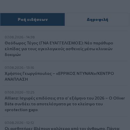
Ροή ειδήσεων
Δημοφιλή
07.08.2026 - 14:38
Θεόδωρος Τέγος (ΓΝΑ ΕΥΑΓΓΕΛΙΣΜΟΣ): Νέο παράθυρο
ελπίδας για τους ογκολογικούς ασθενείς μέσω κλινικών
δοκιμών
07.08.2026 - 13:16
Χρήστος Γεωργόπουλος – «ΕΡΡΙΚΟΣ ΝΤΥΝΑΝ»/ΚΕΝΤΡΟ
ΑΝΑΠΛΑΣΗ
07.08.2026 - 12:25
Allianz: Ισχυρές επιδόσεις στο α’ εξάμηνο του 2026 – Ο Oliver
Bäte συνδέει τα αποτελέσματα με το κλείσιμο του
«protection gap»
07.08.2026 - 12:12
Οι αισθητήρες βλέπουν καλύτερα από τον άνθρωπο. Πάντα;