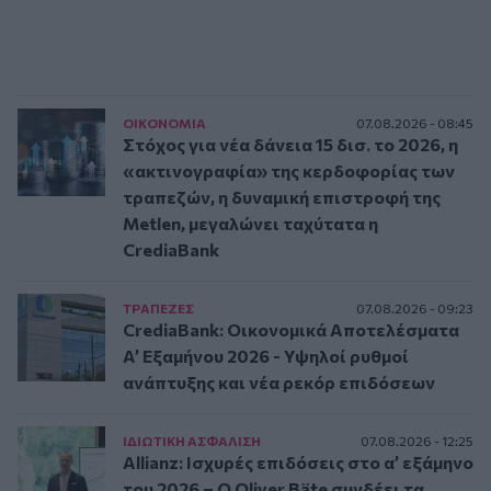
ΟΙΚΟΝΟΜΙΑ
07.08.2026 - 08:45
Στόχος για νέα δάνεια 15 δισ. το 2026, η
«ακτινογραφία» της κερδοφορίας των
τραπεζών, η δυναμική επιστροφή της
Metlen, μεγαλώνει ταχύτατα η
CrediaBank
ΤΡAΠΕΖΕΣ
07.08.2026 - 09:23
CrediaBank: Οικονομικά Αποτελέσματα
A’ Εξαμήνου 2026 - Υψηλοί ρυθμοί
ανάπτυξης και νέα ρεκόρ επιδόσεων
ΙΔΙΩΤΙΚΗ ΑΣΦAΛΙΣΗ
07.08.2026 - 12:25
Allianz: Ισχυρές επιδόσεις στο α’ εξάμηνο
του 2026 – Ο Oliver Bäte συνδέει τα