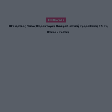
ΣΧΕΤΙΚΆ TAGS
Γεώργιος Νίκος
πράκτορες
ασφαλιστική αγορά
ασφάλιση
νέοι κανόνες