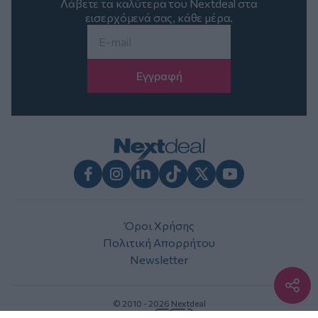
Λάβετε τα καλύτερα του Nextdeal στα
εισερχόμενά σας, κάθε μέρα.
Email
*
Facebook
Instagram
LinkedIn
TikTok
X
Youtube
Όροι Χρήσης
Πολιτική Απορρήτου
Newsletter
© 2010 - 2026 Nextdeal