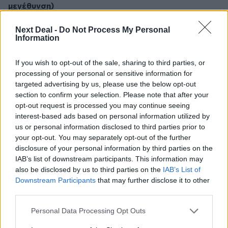
μεγέθυνση)
*Ο Νίκος Γεώργιος, μέλος Δ.Σ. ΠΟΑΔ, επιτετραμμένος
Next Deal -
Do Not Process My Personal
στα Ευρωπαϊκά Θέματα και πρόεδρος Σωματείου
Information
Ασφαλιστικών Διαμεσολαβητών Δυτικής Μακεδονίας.
Συμμετέχει σε γνωμοδοτήσεις για Ευρωπαϊκές Οδηγίες,
If you wish to opt-out of the sale, sharing to third parties, or
όπως και για το «Δικαίωμα στη Λήθη» για επιζώντες
processing of your personal or sensitive information for
καρκίνου στις 30/6/2023.
targeted advertising by us, please use the below opt-out
Στις 26/3/2024 από κοινού Πανελλήνια Ομοσπονδία
section to confirm your selection. Please note that after your
Ασφαλιστικών Διαμεσολαβητών(ΠΟΑΔ), Ελληνική
opt-out request is processed you may continue seeing
Ομοσπονδία Καρκίνου (ΕΛΛΟΚ) και η Ένωση
interest-based ads based on personal information utilized by
us or personal information disclosed to third parties prior to
Ασφαλιστικών Εταιριών Ελλάδος (ΕΑΕΕ) συνέβαλαν
your opt-out. You may separately opt-out of the further
ενεργά για τον Κώδικα Δεοντολογίας του «Δικαιώματος
disclosure of your personal information by third parties on the
στη Λήθη» (Right to be Forgotten - RTBF), που τέθηκε σε
IAB’s list of downstream participants. This information may
ισχύ στηνχώρα μας.
also be disclosed by us to third parties on the
IAB’s List of
Αυτή η πρωτοβουλία κατέστησε την Ελλάδα 9η χώρα
Downstream Participants
that may further disclose it to other
παγκοσμίως με αντίστοιχη ρύθμιση, ενισχύοντας την
third parties.
κοινωνική διάσταση του κλάδου.
Personal Data Processing Opt Outs
Social
Embed