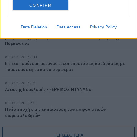
Βαρδινογιάννη- Εξάρχου και ο διπλασιασμός των κερδών της
CONFIRM
ΔΕΗ
05.08.2026 - 13:37
Data Deletion
Data Access
Privacy Policy
Randy Schekman, Νομπελίστας Ιατρικής: «Σε πέντε χρόνια
μπορεί να έχουμε θεραπεία που αναστέλλει την εξέλιξη του
Πάρκινσον»
05.08.2026 - 12:33
Ε.Ε και παράνομη μετανάστευση: προτάσεις και δράσεις με
παρονομαστή το κοινό συμφέρον
05.08.2026 - 12:11
Αντώνης Βουκλαρής - «ΕΡΡΙΚΟΣ ΝΤΥΝΑΝ»
05.08.2026 - 11:30
Η νέα εποχή στην εκπαίδευση των ασφαλιστικών
διαμεσολαβητών
ΠΕΡΙΣΣΟΤΕΡΑ