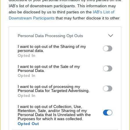
Όταν η επόμενη μέρα είναι στάχτη, τι θα πει ο Ασφαλιστικός
IAB’s list of downstream participants. This information may
Διαμεσολαβητής στον πελάτη κλάδου υγείας;
also be disclosed by us to third parties on the
IAB’s List of
Downstream Participants
that may further disclose it to other
third parties.
06.08.2026 - 12:22
Kavita Patel - PhARMA Innovation Forum: Ένα στα πέντε
Personal Data Processing Opt Outs
καινοτόμα φάρμακα φτάνει τελικά στην Ελλάδα
I want to opt-out of the Sharing of my
06.08.2026 - 11:37
personal data.
Μείωση ασφαλιστικών εισφορών ύψους 240 εκατ. ευρώ
Opted In
ζητούν οι έμποροι από την Κυβέρνηση
I want to opt-out of the Sale of my
Personal Data.
06.08.2026 - 10:45
Opted In
Ευρώπη: Μπορεί η κλιματική αλλαγή να οδηγήσει σε
ενεργειακή κρίση;
I want to opt-out of processing my
Personal Data for Targeted Advertising.
Opted In
06.08.2026 - 09:15
Στέλιος Λιανός – INTERAMERICAN / Αθηναϊκή Γενική Κλινική
I want to opt-out of Collection, Use,
Retention, Sale, and/or Sharing of my
Personal Data that Is Unrelated with the
06.08.2026 - 08:40
Purposes for which it was collected.
Η γαλλική «ψήφος» στο «καλώδιο» και τα συμφέροντα, οι
Opted Out
ελληνικές τράπεζες «πρωταθλήτριες» στα δάνεια, νέο deal