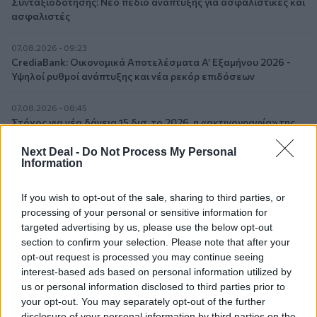
Συνταξιοδότησης: Νέο πεδίο ανάπτυξης για ασφαλιστικές και
ασφαλιστές
07.08.2026 - 09:23
CrediaBank: Οικονομικά Αποτελέσματα A’ Εξαμήνου 2026 -
Υψηλοί ρυθμοί ανάπτυξης και νέα ρεκόρ επιδόσεων
07.08.2026 - 08:45
Στόχος για νέα δάνεια 15 δισ. το 2026, η «ακτινογραφία» της
κερδοφορίας των τραπεζών, η δυναμική επιστροφή της
Metlen, μεγαλώνει ταχύτατα η CrediaBank
Next Deal -
Do Not Process My Personal
Information
06.08.2026 - 22:39
10.000 φορές η διεθνής επιστημονική κοινότητα παρέπεμψε
If you wish to opt-out of the sale, sharing to third parties, or
στο έργο του – Ποιος είναι ο Έλληνας χειρουργός Χρήστος
processing of your personal or sensitive information for
Κοντοβουνήσιος
targeted advertising by us, please use the below opt-out
section to confirm your selection. Please note that after your
06.08.2026 - 14:55
opt-out request is processed you may continue seeing
Μιχάλης Τάτσης, Insurance & Healthcare Analyst, διευθυντής
interest-based ads based on personal information utilized by
Επιχειρηματικής Ανάπτυξης Ομίλου HHG
us or personal information disclosed to third parties prior to
your opt-out. You may separately opt-out of the further
disclosure of your personal information by third parties on the
06.08.2026 - 13:30