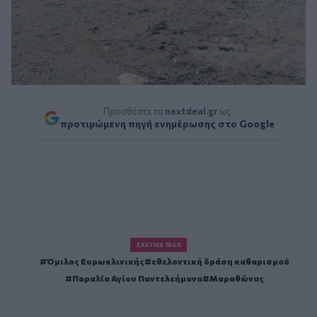
Προσθέστε το
nextdeal.gr
ως
προτιμώμενη πηγή ενημέρωσης στο Google
ΣΧΕΤΙΚΆ TAGS
Όμιλος Ευρωκλινικής
εθελοντική δράση καθαρισμού
Παραλία Αγίου Παντελεήμονα
Μαραθώνας