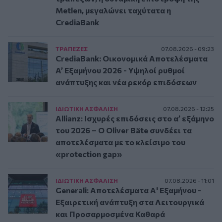
Metlen, μεγαλώνει ταχύτατα η
CrediaBank
ΤΡAΠΕΖΕΣ
07.08.2026 - 09:23
CrediaBank: Οικονομικά Αποτελέσματα
A’ Εξαμήνου 2026 - Υψηλοί ρυθμοί
ανάπτυξης και νέα ρεκόρ επιδόσεων
ΙΔΙΩΤΙΚΗ ΑΣΦAΛΙΣΗ
07.08.2026 - 12:25
Allianz: Ισχυρές επιδόσεις στο α’ εξάμηνο
του 2026 – Ο Oliver Bäte συνδέει τα
αποτελέσματα με το κλείσιμο του
«protection gap»
ΙΔΙΩΤΙΚΗ ΑΣΦAΛΙΣΗ
07.08.2026 - 11:01
Generali: Αποτελέσματα Α' Εξαμήνου -
Εξαιρετική ανάπτυξη στα Λειτουργικά
και Προσαρμοσμένα Καθαρά