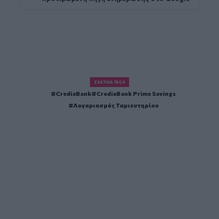
ΣΧΕΤΙΚΆ TAGS
CrediaBank
CrediaBank Prime Savings
Λογαριασμός Ταμιευτηρίου