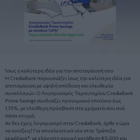
Ίσως η καλύτερη ιδέα για την αποταμίευσή σου
Η CrediaBank παρουσιάζει ίσως την καλύτερη ιδέα για
αποταμίευση με υψηλή απόδοση και ελευθερία
συναλλαγών: Ο Λογαριασμός Ταμιευτηρίου CrediaBank
Prime Savings συνδυάζει προνομιακό επιτόκιο έως
1,15%, με ελεύθερη πρόσβαση στα χρήματά σου ανά
πάσα στιγμή.
Αν δεν έχεις λογαριασμό στην CrediaBank, ήρθε η ώρα
να ανοίξεις! Για αποκλειστικά νέα στην Τράπεζα
κεφάλαια*, με ελάχιστη αρχική κατάθεση €5.000 και