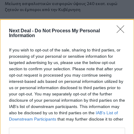
Μείωση ασφαλιστικών εισφορών ύψους 240 εκατ. ευρώ
ζητούν οι έμποροι από την Κυβέρνηση
06.08.2026 - 10:45
Ευρώπη: Μπορεί η κλιματική αλλαγή να οδηγήσει σε
Next Deal -
Do Not Process My Personal
ενεργειακή κρίση;
Information
06.08.2026 - 09:15
If you wish to opt-out of the sale, sharing to third parties, or
Στέλιος Λιανός – INTERAMERICAN / Αθηναϊκή Γενική Κλινική
processing of your personal or sensitive information for
targeted advertising by us, please use the below opt-out
06.08.2026 - 08:40
section to confirm your selection. Please note that after your
Η γαλλική «ψήφος» στο «καλώδιο» και τα συμφέροντα, οι
opt-out request is processed you may continue seeing
ελληνικές τράπεζες «πρωταθλήτριες» στα δάνεια, νέο deal
interest-based ads based on personal information utilized by
Βαρδινογιάννη- Εξάρχου και ο διπλασιασμός των κερδών της
us or personal information disclosed to third parties prior to
ΔΕΗ
your opt-out. You may separately opt-out of the further
disclosure of your personal information by third parties on the
05.08.2026 - 13:37
IAB’s list of downstream participants. This information may
Randy Schekman, Νομπελίστας Ιατρικής: «Σε πέντε χρόνια
also be disclosed by us to third parties on the
IAB’s List of
μπορεί να έχουμε θεραπεία που αναστέλλει την εξέλιξη του
Downstream Participants
that may further disclose it to other
Πάρκινσον»
third parties.