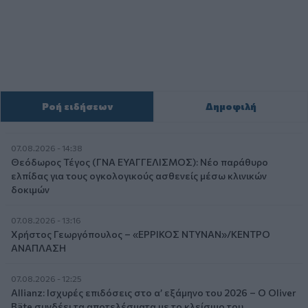
Ροή ειδήσεων
Δημοφιλή
07.08.2026 - 14:38
Θεόδωρος Τέγος (ΓΝΑ ΕΥΑΓΓΕΛΙΣΜΟΣ): Νέο παράθυρο
ελπίδας για τους ογκολογικούς ασθενείς μέσω κλινικών
δοκιμών
07.08.2026 - 13:16
Χρήστος Γεωργόπουλος – «ΕΡΡΙΚΟΣ ΝΤΥΝΑΝ»/ΚΕΝΤΡΟ
ΑΝΑΠΛΑΣΗ
07.08.2026 - 12:25
Allianz: Ισχυρές επιδόσεις στο α’ εξάμηνο του 2026 – Ο Oliver
Bäte συνδέει τα αποτελέσματα με το κλείσιμο του