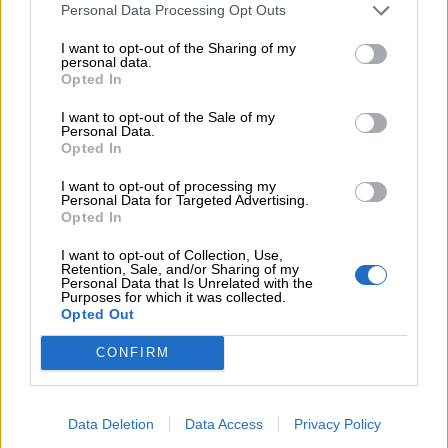
05.08.2026 - 12:33
Personal Data Processing Opt Outs
Ε.Ε και παράνομη μετανάστευση: προτάσεις και δράσεις με
I want to opt-out of the Sharing of my
παρονομαστή το κοινό συμφέρον
personal data.
Opted In
05.08.2026 - 12:11
Αντώνης Βουκλαρής - «ΕΡΡΙΚΟΣ ΝΤΥΝΑΝ»
I want to opt-out of the Sale of my
Personal Data.
Opted In
05.08.2026 - 11:30
Η νέα εποχή στην εκπαίδευση των ασφαλιστικών
I want to opt-out of processing my
διαμεσολαβητών
Personal Data for Targeted Advertising.
Opted In
I want to opt-out of Collection, Use,
ΠΕΡΙΣΣΟΤΕΡΑ
Retention, Sale, and/or Sharing of my
Personal Data that Is Unrelated with the
Purposes for which it was collected.
Opted Out
CONFIRM
Data Deletion
Data Access
Privacy Policy