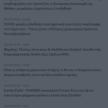
κερδοφορίας των τραπεζών, η δυναμική επιστροφή της
Metlen, μεγαλώνει ταχύτατα η CrediaBank
06.08.2026 - 22:39
10.000 φορές η διεθνής επιστημονική κοινότητα παρέπεμψε
στο έργο του – Ποιος είναι ο Έλληνας χειρουργός Χρήστος
Κοντοβουνήσιος
06.08.2026 - 14:55
Μιχάλης Τάτσης, Insurance & Healthcare Analyst, διευθυντής
Επιχειρηματικής Ανάπτυξης Ομίλου HHG
06.08.2026 - 13:30
Όταν η επόμενη μέρα είναι στάχτη, τι θα πει ο Ασφαλιστικός
Διαμεσολαβητής στον πελάτη κλάδου υγείας;
06.08.2026 - 12:22
Kavita Patel - PhARMA Innovation Forum: Ένα στα πέντε
καινοτόμα φάρμακα φτάνει τελικά στην Ελλάδα
06.08.2026 - 11:37