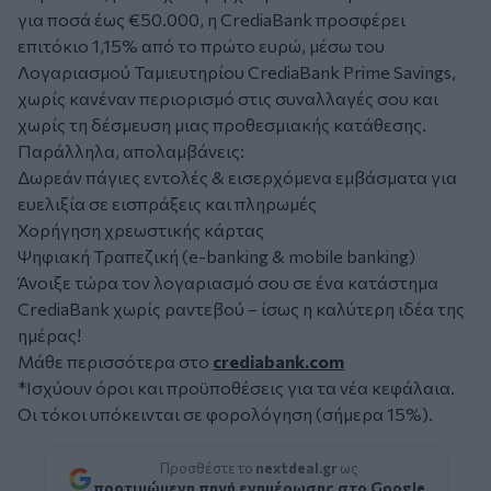
για ποσά έως €50.000, η CrediaBank προσφέρει
επιτόκιο 1,15% από το πρώτο ευρώ, μέσω του
Λογαριασμού Ταμιευτηρίου CrediaBank Prime Savings,
χωρίς κανέναν περιορισμό στις συναλλαγές σου και
χωρίς τη δέσμευση μιας προθεσμιακής κατάθεσης.
Παράλληλα, απολαμβάνεις:
Δωρεάν πάγιες εντολές & εισερχόμενα εμβάσματα για
ευελιξία σε εισπράξεις και πληρωμές
Χορήγηση χρεωστικής κάρτας
Ψηφιακή Τραπεζική (e-banking & mobile banking)
Άνοιξε τώρα τον λογαριασμό σου σε ένα κατάστημα
CrediaBank χωρίς ραντεβού – ίσως η καλύτερη ιδέα της
ημέρας!
Μάθε περισσότερα στο
crediabank.com
*Ισχύουν όροι και προϋποθέσεις για τα νέα κεφάλαια.
Οι τόκοι υπόκεινται σε φορολόγηση (σήμερα 15%).
Προσθέστε το
nextdeal.gr
ως
προτιμώμενη πηγή ενημέρωσης στο Google