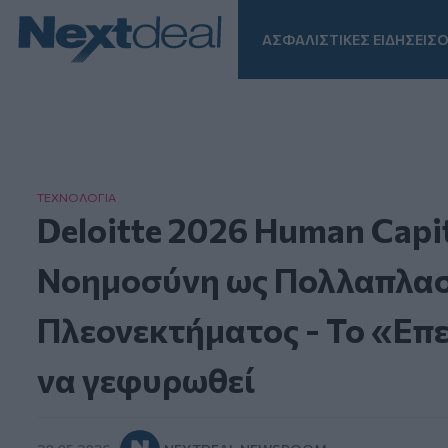
ΑΣΦΑΛΙΣΤΙΚΕΣ ΕΙΔΗΣΕΙΣ
Ο
Facebook
Instagram
LinkedIn
TikTok
X
Homepage
ΤΕΧΝΟΛΟΓΙΑ
Deloitte 2026 Human Capit
Νοημοσύνη ως Πολλαπλασ
Πλεονεκτήματος - Το «Επε
να γεφυρωθεί