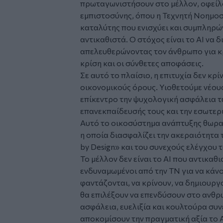
πρωταγωνιστήσουν στο μέλλον, οφείλ
εμπιστοσύνης, όπου η Τεχνητή Νοημοσύ
καταλύτης που ενισχύει και συμπληρών
αντικαθιστά. Ο στόχος είναι το AI να 
απελευθερώνοντας τον άνθρωπο για κρ
κρίση και οι σύνθετες αποφάσεις.
Σε αυτό το πλαίσιο, η επιτυχία δεν κρ
οικονομικούς όρους. Υιοθετούμε νέους
επίκεντρο την ψυχολογική ασφάλεια τ
επανεκπαίδευσής τους και την εσωτερ
Αυτό το οικοσύστημα ανάπτυξης θωρακ
η οποία διασφαλίζει την ακεραιότητα
by Design» και του συνεχούς ελέγχου 
Το μέλλον δεν είναι το ΑΙ που αντικα
ενδυναμωμένοι από την ΤΝ για να κάνο
φαντάζονται, να κρίνουν, να δημιουργο
θα επιλέξουν να επενδύσουν στο ανθρ
ασφάλεια, ευελιξία και κουλτούρα συν
αποκομίσουν την πραγματική αξία το Α