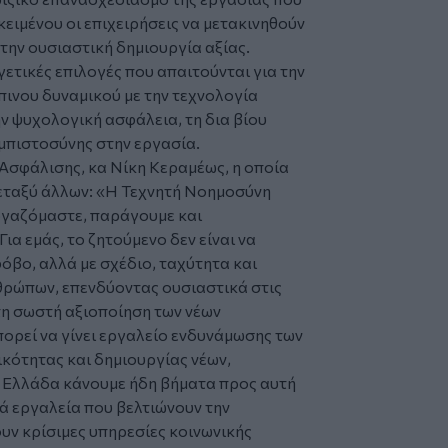
οκειμένου οι επιχειρήσεις να μετακινηθούν
την ουσιαστική δημιουργία αξίας.
ετικές επιλογές που απαιτούνται για την
ινου δυναμικού με την τεχνολογία
ν ψυχολογική ασφάλεια, τη δια βίου
μπιστοσύνης στην εργασία.
Ασφάλισης, κα Νίκη Κεραμέως, η οποία
μεταξύ άλλων: «Η Τεχνητή Νοημοσύνη
εργαζόμαστε, παράγουμε και
ια εμάς, το ζητούμενο δεν είναι να
όβο, αλλά με σχέδιο, ταχύτητα και
θρώπων, επενδύοντας ουσιαστικά στις
στη σωστή αξιοποίηση των νέων
ορεί να γίνει εργαλείο ενδυνάμωσης των
κότητας και δημιουργίας νέων,
ν Ελλάδα κάνουμε ήδη βήματα προς αυτή
ά εργαλεία που βελτιώνουν την
υν κρίσιμες υπηρεσίες κοινωνικής