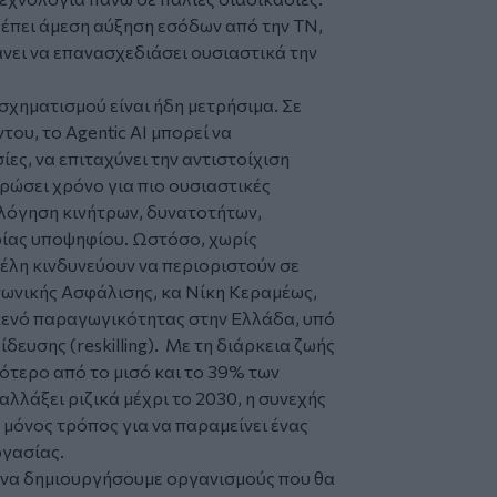
λέπει άμεση αύξηση εσόδων από την ΤΝ,
ει να επανασχεδιάσει ουσιαστικά την
χηματισμού είναι ήδη μετρήσιμα. Σε
του, το Agentic AI μπορεί να
ες, να επιταχύνει την αντιστοίχιση
ρώσει χρόνο για πιο ουσιαστικές
λόγηση κινήτρων, δυνατοτήτων,
ρίας υποψηφίου. Ωστόσο, χωρίς
έλη κινδυνεύουν να περιοριστούν σε
νωνικής Ασφάλισης, κα Νίκη Κεραμέως,
ο κενό παραγωγικότητας στην Ελλάδα, υπό
ευσης (reskilling). Με τη διάρκεια ζωής
σότερο από το μισό και το 39% των
λλάξει ριζικά μέχρι το 2030, η συνεχής
ο μόνος τρόπος για να παραμείνει ένας
ργασίας.
α να δημιουργήσουμε οργανισμούς που θα