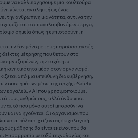
ουμε να καλλιεργήσουμε μια κουλτούρα
νη γίνεται αντιληπτή ως ένας
ει την ανθρώπινη ικανότητα, αντί να την
διαχειρίζεται το επαναλαμβανόμενο έργο,
ίσιμα σημεία όπως η εμπιστοσύνη, η
ίνεται πλέον μόνο με τους παραδοσιακούς
 δείκτες μέτρησης που θέτουν στο
ων εργαζομένων, την ταχύτητα
ική κινητικότητα μέσα στον οργανισμό.
ίζεται από μια υπεύθυνη διακυβέρνηση,
 των συστημάτων μέσω της αρχής «Safety
των εργαλείων AI που χρησιμοποιούμε.
θιστά τους ανθρώπους, αλλά άνθρωποι
υν αυτό που μόνο αυτοί μπορούν: να
ύν και να ηγούνται. Οι οργανισμοί που
ώπινο κεφάλαιο, χτίζοντας ψυχολογική
εχούς μάθησης θα είναι εκείνοι που θα
Ι. Η ισορροπία μεταξύ τεχνολογίας και