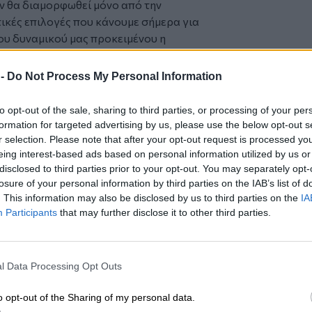
εν θα διαμορφωθεί μόνο από την
τικές επιλογές που κάνουμε σήμερα για
ου δυναμικού μας προκειμένου η
ρες ευκαιρίες, μεγαλύτερη
ινωνική συνοχή».
 -
Do Not Process My Personal Information
και Human Capital Leader, σχολίασε
: «Το AI αλλάζει πέρα από τα εργαλεία
to opt-out of the sale, sharing to third parties, or processing of your per
τον τρόπο με τον οποίο σχεδιάζεται η
formation for targeted advertising by us, please use the below opt-out s
ων και τελικά τη δημιουργία αξίας. Για
r selection. Please note that after your opt-out request is processed y
eing interest-based ads based on personal information utilized by us or
ναι απλώς η τεχνολογική υιοθέτηση, αλλά
disclosed to third parties prior to your opt-out. You may separately opt-
εδιασμός ρόλων και διαδικασιών,
losure of your personal information by third parties on the IAB’s list of
ση εμπιστοσύνης. Εκεί θα κριθεί η
. This information may also be disclosed by us to third parties on the
IA
α και η ανταγωνιστικότητα των
Participants
that may further disclose it to other third parties.
τησης
 Ανθρώπινο Πλεονέκτημα στην Εποχή της
l Data Processing Opt Outs
ακτηρίζει σήμερα τις περισσότερες
o opt-out of the Sharing of my personal data.
έτουν το 93% των επενδύσεών τους στο ΑΙ