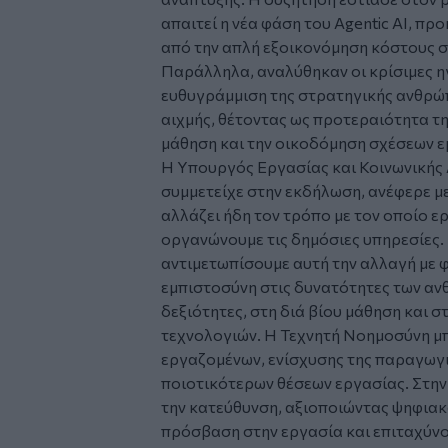
απαιτεί η νέα φάση του Agentic AI, πρ
από την απλή εξοικονόμηση κόστους σ
Παράλληλα, αναλύθηκαν οι κρίσιμες ηγ
ευθυγράμμιση της στρατηγικής ανθρώπ
αιχμής, θέτοντας ως προτεραιότητα τη
μάθηση και την οικοδόμηση σχέσεων ε
Η Υπουργός Εργασίας και Κοινωνικής 
συμμετείχε στην εκδήλωση, ανέφερε 
αλλάζει ήδη τον τρόπο με τον οποίο 
οργανώνουμε τις δημόσιες υπηρεσίες. Γ
αντιμετωπίσουμε αυτή την αλλαγή με φ
εμπιστοσύνη στις δυνατότητες των αν
δεξιότητες, στη διά βίου μάθηση και 
τεχνολογιών. Η Τεχνητή Νοημοσύνη μπ
εργαζομένων, ενίσχυσης της παραγωγι
ποιοτικότερων θέσεων εργασίας. Στη
την κατεύθυνση, αξιοποιώντας ψηφιακ
πρόσβαση στην εργασία και επιταχύνο