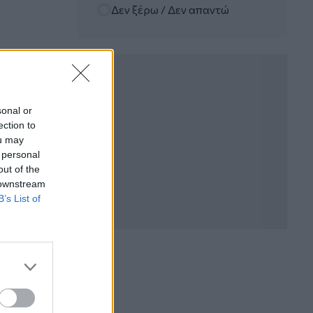
Randy Schekman, Νομπελίστας Ιατρικής:
Δεν ξέρω / Δεν απαντώ
«Σε πέντε χρόνια μπορεί να έχουμε
θεραπεία που αναστέλλει την εξέλιξη
του Πάρκινσον»
05.08.2026 - 12:33
Ε.Ε και παράνομη μετανάστευση:
προτάσεις και δράσεις με παρονομαστή
sonal or
το κοινό συμφέρον
ection to
ou may
05.08.2026 - 12:11
 personal
Αντώνης Βουκλαρής - «ΕΡΡΙΚΟΣ
out of the
ΝΤΥΝΑΝ»
 downstream
B’s List of
05.08.2026 - 11:30
Η νέα εποχή στην εκπαίδευση των
ασφαλιστικών διαμεσολαβητών
05.08.2026 - 10:50
Ξεκινούν οι αιτήσεις στο
vouchers.gov.gr για το Πρόγραμμα