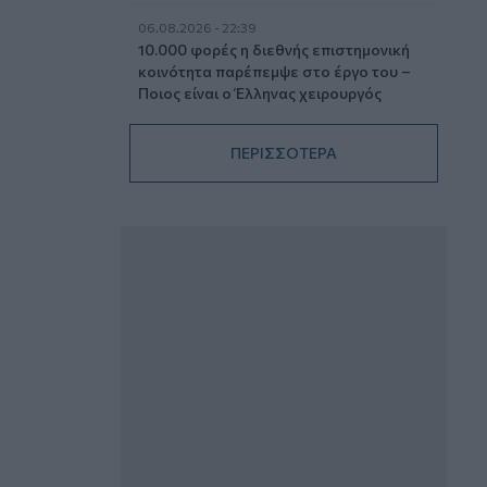
06.08.2026 - 22:39
10.000 φορές η διεθνής επιστημονική
κοινότητα παρέπεμψε στο έργο του –
Ποιος είναι ο Έλληνας χειρουργός
Χρήστος Κοντοβουνήσιος
ΠΕΡΙΣΣΟΤΕΡΑ
06.08.2026 - 14:55
Μιχάλης Τάτσης, Insurance &
Healthcare Analyst, διευθυντής
Επιχειρηματικής Ανάπτυξης Ομίλου HHG
06.08.2026 - 13:30
Όταν η επόμενη μέρα είναι στάχτη, τι θα
πει ο Ασφαλιστικός Διαμεσολαβητής
στον πελάτη κλάδου υγείας;
06.08.2026 - 12:22
Kavita Patel - PhARMA Innovation
Forum: Ένα στα πέντε καινοτόμα
φάρμακα φτάνει τελικά στην Ελλάδα