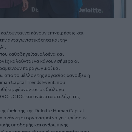
 καλούνται να κάνουν επιχειρήσεις και
την ανταγωνιστικότητα και την
ΑΙ.
 που καθοδηγείται ολοένα και
λογές καλούνται να κάνουν σήμερα οι
αραμείνουν παραγωγικοί και
ω από το μέλλον της εργασίας «άνοιξε» η
man Capital Trends Event, που
οθήκη, φέρνοντας σε διάλογο
HROs, CTOs και ανώτατα στελέχη της
ς έκθεσης της Deloitte Human Capital
σα ανάγκη οι οργανισμοί να γεφυρώσουν
γικής υποδομής και ανθρώπινης
ριζικό επανασχεδιασμό της εργασίας που