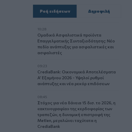
Ροή ειδήσεων
Δημοφιλή
10:28
Ομαδικά Ασφαλιστικά προϊόντα
Επαγγελματικής Συνταξιοδότησης: Νέο
πεδίο ανάπτυξης για ασφαλιστικές και
ασφαλιστές
09:23
CrediaBank: Οικονομικά Αποτελέσματα
A’ Εξαμήνου 2026 - Υψηλοί ρυθμοί
ανάπτυξης και νέα ρεκόρ επιδόσεων
08:45
Στόχος για νέα δάνεια 15 δισ. το 2026, η
«ακτινογραφία» της κερδοφορίας των
τραπεζών, η δυναμική επιστροφή της
Metlen, μεγαλώνει ταχύτατα η
CrediaBank