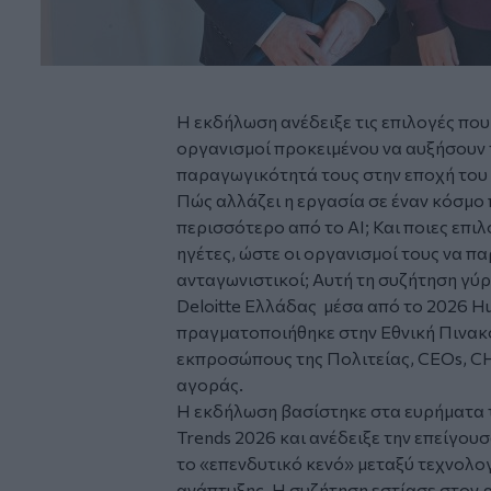
Η εκδήλωση ανέδειξε τις επιλογές που
οργανισμοί προκειμένου να αυξήσουν 
παραγωγικότητά τους στην εποχή του 
Πώς αλλάζει η εργασία σε έναν κόσμο
περισσότερο από το AI; Και ποιες επι
ηγέτες, ώστε οι οργανισμοί τους να π
ανταγωνιστικοί; Αυτή τη συζήτηση γύρ
Deloitte Ελλάδας μέσα από το 2026 Hu
πραγματοποιήθηκε στην Εθνική Πινακ
εκπροσώπους της Πολιτείας, CEOs, C
αγοράς.
Η εκδήλωση βασίστηκε στα ευρήματα τη
Trends 2026 και ανέδειξε την επείγου
το «επενδυτικό κενό» μεταξύ τεχνολο
ανάπτυξης. Η συζήτηση εστίασε στον 