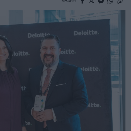
SHARE:
Facebook
Twitter
Messenger
Whatsapp
Viber