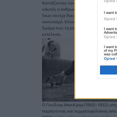
Opted 
Κοιτάζοντας την ταφόπλακα, ο Λίνεκε
«Αυτός ο άνθρωπος έχει πολλά να απολ
I want t
Ίσως να είχε δίκιο. Γιατί ο Γουίλιαμ 
Opted 
κανονισμό. Επινοώντας το πέναλτι, χ
δράμα του: τη στιγμή όπου η δόξα και
I want 
Advertis
εκτέλεση.
Opted 
I want t
of my P
was col
Opted 
Ο Γουίλιαμ ΜακΚραμ (1865–1932), επι
παράγοντας και τερματοφύλακας από 