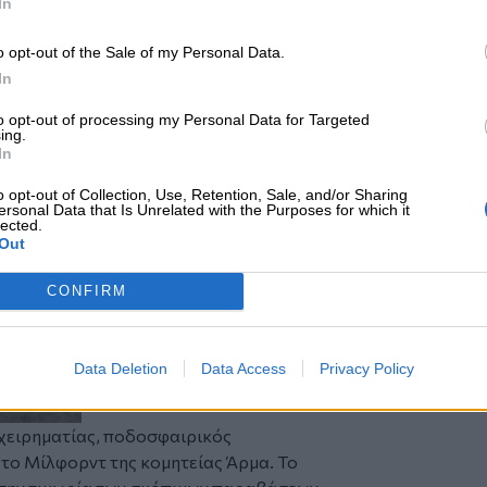
In
ρ αστειεύτηκε:
ογηθεί...»
o opt-out of the Sale of my Personal Data.
ΜακΚραμ δεν επινόησε απλώς έναν
In
άρισε στο ποδόσφαιρο το πιο ανθρώπινο
 η αποτυχία χωρίζονται από μία μόνο
to opt-out of processing my Personal Data for Targeted
ing.
In
o opt-out of Collection, Use, Retention, Sale, and/or Sharing
ersonal Data that Is Unrelated with the Purposes for which it
lected.
Out
CONFIRM
Data Deletion
Data Access
Privacy Policy
χειρηματίας, ποδοσφαιρικός
το Μίλφορντ της κομητείας Άρμα. Το