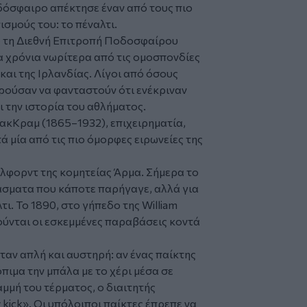
ποδόσφαιρο απέκτησε έναν από τους πιο
σμούς του: το πέναλτι.
 τη Διεθνή Επιτροπή Ποδοσφαίρου
γα χρόνια νωρίτερα από τις ομοσπονδίες
 και της Ιρλανδίας. Λίγοι από όσους
ρούσαν να φανταστούν ότι ενέκριναν
ι την ιστορία του αθλήματος.
ακΚραμ (1865–1932), επιχειρηματία,
 μία από τις πιο όμορφες ειρωνείες της
λφορντ της κομητείας Άρμα. Σήμερα το
φάσματα που κάποτε παρήγαγε, αλλά για
τι. Το 1890, στο γήπεδο της William
ούνται οι εσκεμμένες παραβάσεις κοντά
αν απλή και αυστηρή: αν ένας παίκτης
ιμα την μπάλα με το χέρι μέσα σε
μή του τέρματος, ο διαιτητής
kick». Οι υπόλοιποι παίκτες έπρεπε να