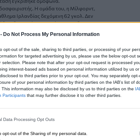
όταση εγκρίθηκε ομόφωνα.
οσφαιριστής. Η ομάδα του, η Μίλφορντ,
θλημα Ιρλανδίας δεχόμενη 62 γκολ. Δεν
άδας, δεν κατέκτησε τρόπαια και δεν
, η επιρροή του στο άθλημα αποδείχθηκε
 -
Do Not Process My Personal Information
τέρων.
ία για τα κίνητρά του. Ο ΜακΚραμ
to opt-out of the sale, sharing to third parties, or processing of your per
γνώριζε καλά τη μοναξιά του
formation for targeted advertising by us, please use the below opt-out s
ογράφοι του, να συνέλαβε το πέναλτι
r selection. Please note that after your opt-out request is processed y
όλεπτα ο τερματοφύλακας και ο
eing interest-based ads based on personal information utilized by us or
γωνιστές ολόκληρου του αγώνα.
disclosed to third parties prior to your opt-out. You may separately opt-
losure of your personal information by third parties on the IAB’s list of
από 130 χρόνια. Τελικοί Παγκοσμίων
. This information may also be disclosed by us to third parties on the
IA
ς τραγωδίες και προσωπικές λύτρωσεις
Participants
that may further disclose it to other third parties.
μύρια φίλαθλοι έχουν πανηγυρίσει ή
ναν παίκτη, μια μπάλα και έναν
l Data Processing Opt Outs
εκερ και Κρις Γουάντλ –αμφότεροι
μένων πέναλτι– στάθηκαν μπροστά στον
o opt-out of the Sharing of my personal data.
για ένα ντοκιμαντέρ του BBC.