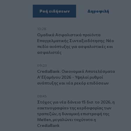
Ροή ειδήσεων
Δημοφιλή
10:28
Ομαδικά Ασφαλιστικά προϊόντα
Επαγγελματικής Συνταξιοδότησης: Νέο
πεδίο ανάπτυξης για ασφαλιστικές και
ασφαλιστές
09:23
CrediaBank: Οικονομικά Αποτελέσματα
A’ Εξαμήνου 2026 - Υψηλοί ρυθμοί
ανάπτυξης και νέα ρεκόρ επιδόσεων
08:45
Στόχος για νέα δάνεια 15 δισ. το 2026, η
«ακτινογραφία» της κερδοφορίας των
τραπεζών, η δυναμική επιστροφή της
Metlen, μεγαλώνει ταχύτατα η
CrediaBank