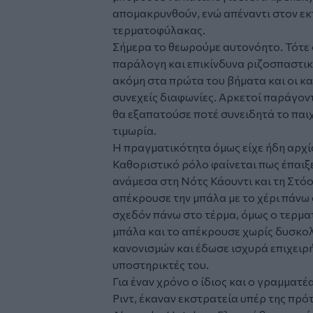
απομακρυνθούν, ενώ απέναντι στον εκ
τερματοφύλακας.
Σήμερα το θεωρούμε αυτονόητο. Τότε 
παράλογη και επικίνδυνα ριζοσπαστι
ακόμη στα πρώτα του βήματα και οι κ
συνεχείς διαφωνίες. Αρκετοί παράγοντ
θα εξαπατούσε ποτέ συνειδητά το παιχ
τιμωρία.
Η πραγματικότητα όμως είχε ήδη αρχίσ
Καθοριστικό ρόλο φαίνεται πως έπαιξ
ανάμεσα στη Νότς Κάουντι και τη Στόο
απέκρουσε την μπάλα με το χέρι πάνω
σχεδόν πάνω στο τέρμα, όμως ο τερμ
μπάλα και το απέκρουσε χωρίς δυσκολί
κανονισμών και έδωσε ισχυρά επιχει
υποστηρικτές του.
Για έναν χρόνο ο ίδιος και ο γραμματ
Ριντ, έκαναν εκστρατεία υπέρ της πρότα