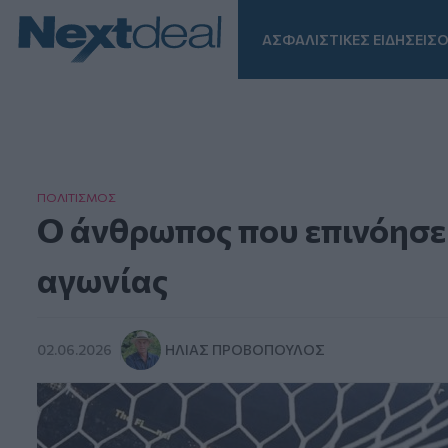
ΑΣΦΑΛΙΣΤΙΚΕΣ ΕΙΔΗΣΕΙΣ
Ο
Facebook
Instagram
LinkedIn
TikTok
X
Homepage
ΠΟΛΙΤΙΣΜΟΣ
Ο άνθρωπος που επινόησε 
αγωνίας
02.06.2026
ΗΛΊΑΣ ΠΡΟΒΌΠΟΥΛΟΣ