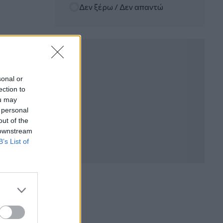
Randy Schekman, Νομπελίστας Ιατρικής:
Δεν ξέρω / Δεν απαντώ
«Σε πέντε χρόνια μπορεί να έχουμε
θεραπεία που αναστέλλει την εξέλιξη
του Πάρκινσον»
05.08.2026 - 12:33
Ε.Ε και παράνομη μετανάστευση:
προτάσεις και δράσεις με παρονομαστή
sonal or
το κοινό συμφέρον
ection to
ou may
05.08.2026 - 12:11
 personal
Αντώνης Βουκλαρής - «ΕΡΡΙΚΟΣ
out of the
ΝΤΥΝΑΝ»
 downstream
B’s List of
05.08.2026 - 11:30
Η νέα εποχή στην εκπαίδευση των
ασφαλιστικών διαμεσολαβητών
05.08.2026 - 10:50
Ξεκινούν οι αιτήσεις στο
vouchers.gov.gr για το Πρόγραμμα