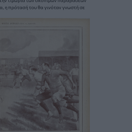
α την τιμωρία των σκόπιμων παραβάσεων
α, η πρότασή του θα γινόταν γνωστή σε