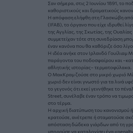
Σαν σήμερα, στις 2 Ιουνίου 1891, το 
καθοριστικούς και δραματικούς κανονι
Η απόφαση ελήφθη στη Γλασκώβη από
(IFAB), το όργανο που είχε ιδρυθεί λί
της Αγγλίας, της Σκωτίας, της Ουαλίας
συμμετείχαν τότε στη συνεδρίαση μπο
έναν κανόνα που θα καθόριζε όσο λίγο
Η ιδέα ανήκε στον Ιρλανδό Γουίλιαμ Μ
παράγοντα του ποδοσφαίρου και –κατά
αθλητικής ιστορίας– τερματοφύλακα.
Ο ΜακΚραμ ζούσε στο μικρό χωριό Μί
χωριό δεν είναι γνωστό για τα λινά υ
το γεγονός ότι εκεί γεννήθηκε το πέναλ
Street, συνέλαβε έναν τρόπο να τιμωρ
στο τέρμα.
Η αρχική διατύπωση του κανονισμού ήτ
κρατούσε, ανέτρεπε ή σταματούσε σκόπ
απόσταση δώδεκα γιάρδων από τη γραμ
μπορούσε να καταλογίσει ένα «penalty 