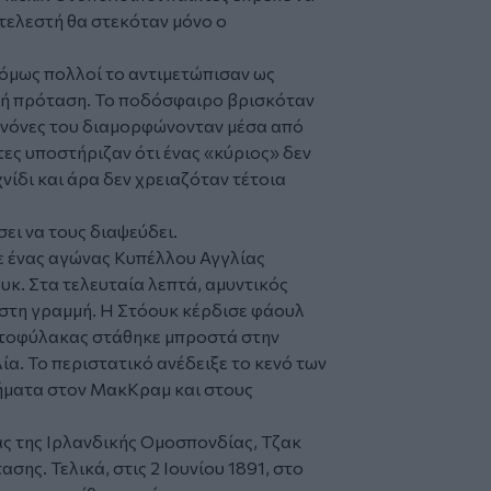
τελεστή θα στεκόταν μόνο ο
όμως πολλοί το αντιμετώπισαν ως
κή πρόταση. Το ποδόσφαιρο βρισκόταν
ανόνες του διαμορφώνονταν μέσα από
ες υποστήριζαν ότι ένας «κύριος» δεν
νίδι και άρα δεν χρειαζόταν τέτοια
ει να τους διαψεύδει.
ε ένας αγώνας Κυπέλλου Αγγλίας
υκ. Στα τελευταία λεπτά, αμυντικός
 στη γραμμή. Η Στόουκ κέρδισε φάουλ
ατοφύλακας στάθηκε μπροστά στην
α. Το περιστατικό ανέδειξε το κενό των
ρήματα στον ΜακΚραμ και στους
έας της Ιρλανδικής Ομοσπονδίας, Τζακ
σης. Τελικά, στις 2 Ιουνίου 1891, στο