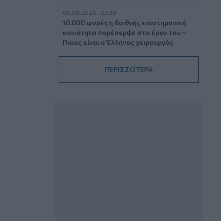
06.08.2026 - 22:39
10.000 φορές η διεθνής επιστημονική
κοινότητα παρέπεμψε στο έργο του –
Ποιος είναι ο Έλληνας χειρουργός
Χρήστος Κοντοβουνήσιος
ΠΕΡΙΣΣΟΤΕΡΑ
06.08.2026 - 14:55
Μιχάλης Τάτσης, Insurance &
Healthcare Analyst, διευθυντής
Επιχειρηματικής Ανάπτυξης Ομίλου HHG
06.08.2026 - 13:30
Όταν η επόμενη μέρα είναι στάχτη, τι θα
πει ο Ασφαλιστικός Διαμεσολαβητής
στον πελάτη κλάδου υγείας;
06.08.2026 - 12:22
Kavita Patel - PhARMA Innovation
Forum: Ένα στα πέντε καινοτόμα
φάρμακα φτάνει τελικά στην Ελλάδα