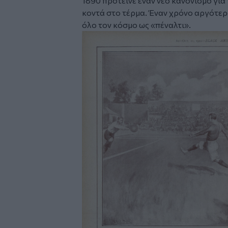
1890 πρότεινε έναν νέο κανονισμό γι
κοντά στο τέρμα. Έναν χρόνο αργότερ
όλο τον κόσμο ως «πέναλτι».