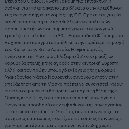
Στενά του Ορμούζ, γίνεται ακόμη πιο επιτακτική η
ανάγκη για πιο αποφασιστικά βήματα στην κατεύθυνση
της ενεργειακής αυτονομίας της Ε.Ε. Πρόκειται για μία
κοινή διαπίστωση των προβεβλημένων πολιτικών
προσωπικοτήτων που συμμετείχαν στο στρογγυλό
ου
τραπέζι στο πλαίσιο του 30
Ευρωπαϊκού Φόρουμ του
Βαχάου που πραγματοποιήθηκε στην ευρύτερη περιοχή
του Κρεμς στην Κάτω Αυστρία. Η υφυπουργός
Ενέργειας της Αυστρίας Ελίζαμπεθ Ζεέτνερ μαζί με
κορυφαία στελέχη της αγοράς στην κεντρική Ευρώπη,
αλλά και τον πρώην υπουργό ενέργειας της Βόρειας
Μακεδονίας Νάσερ Νουρεντίνι συνομολόγησαν ότι η
απεξάρτηση από τη Μόσχα πρέπει να συνεχιστεί, χωρίς
αυτό να σημαίνει ότι θα πρέπει να πάρει τη θέση της η
Ουάσιγκτον.. H ηγεσία του αυστριακού υπουργείου
Ενέργειας προσδοκά στην εμβάθυνση της συνεργασίας
σε ευρωπαϊκό επίπεδο. Ωστόσο, δεν παραγνωρίζει τις
αρνητικές επιπτώσεις που είχε στις τοπικές κοινωνίες η
γρήγορη μετάβαση στην πράσινη ανάπτυξη, χωρίς