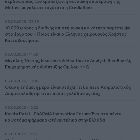
κερδοφορίας των τραπεζών, η δυναμική επιστροφή της
Metlen, μεγαλώνει ταχύτατα η CrediaBank
06.08.2026 - 22:39
10.000 φορές η διεθνής επιστημονική κοινότητα παρέπεμψε
στο έργο του – Ποιος είναι ο Έλληνας χειρουργός Χρήστος
Κοντοβουνήσιος
06.08.2026 - 14:55
Μιχάλης Τάτσης, Insurance & Healthcare Analyst, διευθυντής
Επιχειρηματικής Ανάπτυξης Ομίλου HHG
06.08.2026 - 13:30
Όταν η επόμενη μέρα είναι στάχτη, τι θα πει ο Ασφαλιστικός
Διαμεσολαβητής στον πελάτη κλάδου υγείας;
06.08.2026 - 12:22
Kavita Patel - PhARMA Innovation Forum: Ένα στα πέντε
καινοτόμα φάρμακα φτάνει τελικά στην Ελλάδα
06.08.2026 - 11:37