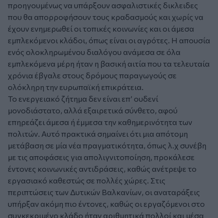
προηγουμένως να υπάρξουν ασφαλιστικές δικλειδες
που θα απορροφήσουν τους κραδασμούς και χωρίς να
έχουν ενημερωθεί οι τοπικές κοινωνίες και οι άμεσα
εμπλεκόμενοι κλάδοι, όπως είναι οι αγρότες. Η απουσία
ενός ολοκληρωμένου διαλόγου ανάμεσα σε όλα
εμπλεκόμενα μέρη ήταν η βασική αιτία που τα τελευταία
χρόνια έβγαλε στους δρόμους παραγωγούς σε
ολόκληρη την ευρωπαϊκή επικράτεια.
Το ενεργειακό ζήτημα δεν είναι επ’ ουδενί
μονοδιάστατο, αλλά εξαιρετικά σύνθετο, αφού
επηρεάζει άμεσα ή έμμεσα την καθημερινότητα των
πολιτών. Αυτό πρακτικά σημαίνει ότι μια απότομη
μετάβαση σε μία νέα πραγματικότητα, όπως λ.χ συνέβη
με τις αποφάσεις για απολιγνιτοποίηση, προκάλεσε
έντονες κοινωνικές αντιδράσεις, καθώς ανέτρεψε το
εργασιακό καθεστώς σε πολλές χώρες. Στις
περιπτώσεις των Δυτικών Βαλκανίων, οι αναταράξεις
υπήρξαν ακόμη πιο έντονες, καθώς οι εργαζόμενοι στο
συγκεκριμένο κλάδο ήταν αριθμητικά πολλοί και μέσα