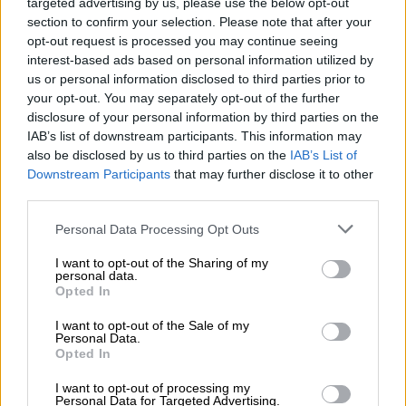
targeted advertising by us, please use the below opt-out
section to confirm your selection. Please note that after your
opt-out request is processed you may continue seeing
interest-based ads based on personal information utilized by
us or personal information disclosed to third parties prior to
your opt-out. You may separately opt-out of the further
disclosure of your personal information by third parties on the
Ροή ειδήσεων
Δημοφιλή
IAB’s list of downstream participants. This information may
also be disclosed by us to third parties on the
IAB’s List of
Downstream Participants
that may further disclose it to other
07.08.2026 - 14:38
third parties.
Θεόδωρος Τέγος (ΓΝΑ ΕΥΑΓΓΕΛΙΣΜΟΣ): Νέο παράθυρο
ελπίδας για τους ογκολογικούς ασθενείς μέσω κλινικών
Personal Data Processing Opt Outs
δοκιμών
I want to opt-out of the Sharing of my
personal data.
07.08.2026 - 13:16
Opted In
Χρήστος Γεωργόπουλος – «ΕΡΡΙΚΟΣ ΝΤΥΝΑΝ»/ΚΕΝΤΡΟ
ΑΝΑΠΛΑΣΗ
I want to opt-out of the Sale of my
Personal Data.
Opted In
07.08.2026 - 12:25
Allianz: Ισχυρές επιδόσεις στο α’ εξάμηνο του 2026 – Ο Oliver
I want to opt-out of processing my
Bäte συνδέει τα αποτελέσματα με το κλείσιμο του
Personal Data for Targeted Advertising.