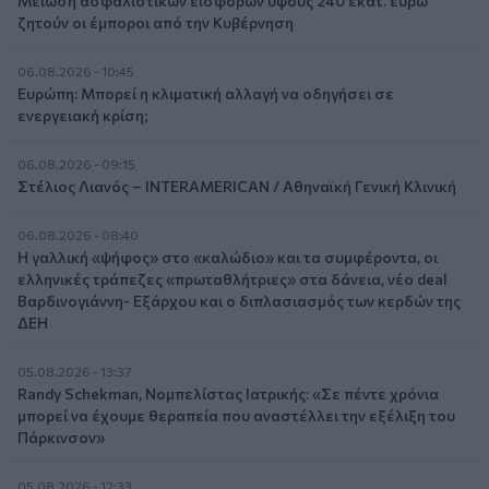
Μείωση ασφαλιστικών εισφορών ύψους 240 εκατ. ευρώ
ζητούν οι έμποροι από την Κυβέρνηση
06.08.2026 - 10:45
Ευρώπη: Μπορεί η κλιματική αλλαγή να οδηγήσει σε
ενεργειακή κρίση;
06.08.2026 - 09:15
Στέλιος Λιανός – INTERAMERICAN / Αθηναϊκή Γενική Κλινική
06.08.2026 - 08:40
Η γαλλική «ψήφος» στο «καλώδιο» και τα συμφέροντα, οι
ελληνικές τράπεζες «πρωταθλήτριες» στα δάνεια, νέο deal
Βαρδινογιάννη- Εξάρχου και ο διπλασιασμός των κερδών της
ΔΕΗ
05.08.2026 - 13:37
Randy Schekman, Νομπελίστας Ιατρικής: «Σε πέντε χρόνια
μπορεί να έχουμε θεραπεία που αναστέλλει την εξέλιξη του
Πάρκινσον»
05.08.2026 - 12:33