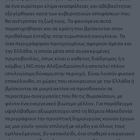
σε ένα ευρύτερο κλίμα ανασφάλειας και αβεβαιότητας
εξεγέρθηκαν κατά των κυβερνητικών αποφάσεων που
θα ανέτρεπαν τη ζωή τους. Τα φαινόμενα αυτά
παρατηρήθηκαν και σε κράτη που βρίσκονται στον
προθάλαμο ένταξης στην ευρωπαϊκή οικογένεια. Τα
όσα περιγράφηκαν προηγουμένως αφορούν άμεσα και
την Ελλάδα, η οποία μέσα από συγκεκριμένες
πρωτοβουλίες, όπως είναι ο καθετος διάδρομος ή ο
κόμβος LNG στην Αλεξανδρούπολη αποτελεί πλέον
υπολογίσιμη δύναμη στην περιοχή. Είναι λοιπόν φυσικό
επακόλουθο, οι χώρες που συνορευουν με την Ελλάδα ή
βρίσκονται σε μικρή ακτίνα να προσδοκούν σε
περαιτέρω συνεργασίες που θα τις θωρακίσουν, με
φόντο ένα ενεργειακό βιώσιμο μέλλον. Για παράδειγμα
υψηλόβαθμοι αξιωματούχοι από τη Βόρεια Μακεδονία
περιγράφουν την προοπτική δημιουργίας κοινών έργων
ως μια γουίν-γουίν επιλογή με κέρδη για όλους τους
εμπλεκόμενους. Εν κατακλείδι, ένα σταθερό ενεργειακό