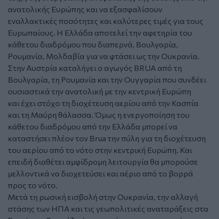
ανατολικής Ευρώπης και να εξασφαλίσουν
εναλλακτικές ποσότητες και καλύτερες τιμές για τους
Ευρωπαίους. Η Ελλάδα αποτελεί την αφετηρία του
κάθετου διαδρόμου που διαπερνά, Βουλγαρία,
Ρουμανία, Μολδαβία για να φτάσει ως την Ουκρανία.
Στην Αυστρία καταλήγει ο αγωγός BRUA από τη
Βουλγαρία, τη Ρουμανία και την Ουγγαρία που συνδέει
ουσιαστικά την ανατολική με την κεντρική Ευρώπη
και έχει στόχο τη διοχέτευση αερίου από την Κασπία
και τη Μαύρη θάλασσα. Όμως η ενεργοποίηση του
κάθετου διαδρόμου από την Ελλάδα μπορεί να
καταστήσει πλέον τον Brua την πύλη για τη διοχέτευση
του αερίου από το νότο στην κεντρική Ευρώπη. Και
επειδή διαθέτει αμφίδρομη λειτουργία θα μπορούσε
μελλοντικά να διοχετεύσει και αέριο από το βορρά
προς το νότο.
Μετά τη ρωσική εισβολή στην Ουκρανία, την αλλαγή
στάσης των ΗΠΑ και τις γεωπολιτικές αναταράξεις στα