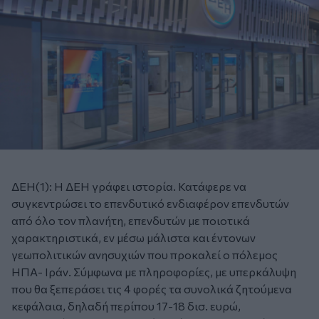
ΔΕΗ(1):
Η ΔΕΗ γράφει ιστορία. Κατάφερε να
συγκεντρώσει το επενδυτικό ενδιαφέρον επενδυτών
από όλο τον πλανήτη, επενδυτών με ποιοτικά
χαρακτηριστικά, εν μέσω μάλιστα και έντονων
γεωπολιτικών ανησυχιών που προκαλεί ο πόλεμος
ΗΠΑ- Ιράν. Σύμφωνα με πληροφορίες, με υπερκάλυψη
που θα ξεπεράσει τις 4 φορές τα συνολικά ζητούμενα
κεφάλαια, δηλαδή περίπου 17-18 δισ. ευρώ,