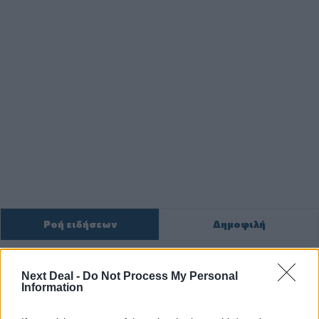
Ροή ειδήσεων
Δημοφιλή
14:55
Next Deal -
Do Not Process My Personal
Μιχάλης Τάτσης, Insurance & Healthcare Analyst, διευθυντής
Information
Επιχειρηματικής Ανάπτυξης Ομίλου HHG