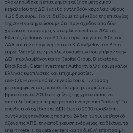
ολοκληρώθηκε η επιτυχημένη αύξηση μετοχικού
κεφαλαίου της ΔΕΗ και θα αντληθούν κεφάλαια ύψους
4,25 δισ. ευρώ. Για να δείξουμε το μέγεθος της επιτυχίας
της ΔΕΗ να σημειώσουμε ότι, πριν σχεδόν από δύο
χρόνια οι προσφορές ν στο placement του 20% της
Εθνικής έφθασαν στα 8,1 δισ. ευρώ και για το 30% του
ΔΑΑ και την εισαγωγή του στο Χ.Α ανήλθαν στα 8 δισ.
ευρώ. Μεταξύ των μεγάλων ονομάτων που μπήκαν στην
ΔΕΗ περιλαμβάνονται τα Capital Group, Blackstone,
BlackRock, Qatar Investment Authority αλλά και μεγάλοι
Ελληνες εφοπλιστές και επιχειρηματίες.
ΔΕΗ(2):
Η ΔΕΗ υπό την ηγεσία του κ. Γ. Στάσση
μεταμορφώνεται , με αποτέλεσμα η εταιρεία που
βρισκόταν το 2019 στο χείλος της χρεοκοπίας να
αποτελεί σήμερα περιφερειακό ενεργειακό "παίκτη”. Το
επενδυτικό σχέδιο της ΔΕΗ έως το 2030 προβλέπει
συνολικές επενδύσεις περίπου 24 δισ. ευρώ, με βασικό
άξονα τις ΑΠΕ, την αποθήκευση ενέργειας, τα δίκτυα, τα
smart meters, τα data centers και τη διεθνή επέκταση. Η