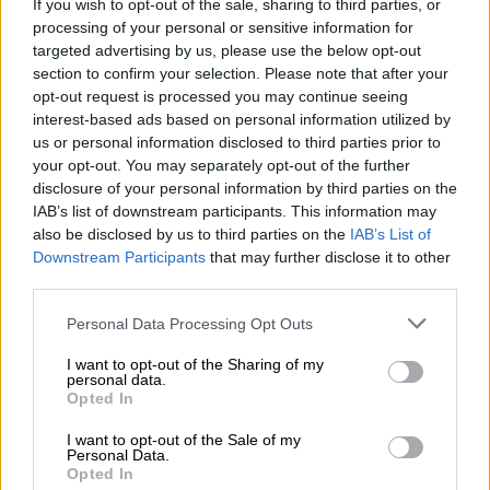
If you wish to opt-out of the sale, sharing to third parties, or
13:30
processing of your personal or sensitive information for
Όταν η επόμενη μέρα είναι στάχτη, τι θα πει ο Ασφαλιστικός
targeted advertising by us, please use the below opt-out
Διαμεσολαβητής στον πελάτη κλάδου υγείας;
section to confirm your selection. Please note that after your
opt-out request is processed you may continue seeing
12:22
interest-based ads based on personal information utilized by
Kavita Patel - PhARMA Innovation Forum: Ένα στα πέντε
us or personal information disclosed to third parties prior to
καινοτόμα φάρμακα φτάνει τελικά στην Ελλάδα
your opt-out. You may separately opt-out of the further
disclosure of your personal information by third parties on the
11:37
IAB’s list of downstream participants. This information may
Μείωση ασφαλιστικών εισφορών ύψους 240 εκατ. ευρώ
also be disclosed by us to third parties on the
IAB’s List of
ζητούν οι έμποροι από την Κυβέρνηση
Downstream Participants
that may further disclose it to other
third parties.
10:45
Ευρώπη: Μπορεί η κλιματική αλλαγή να οδηγήσει σε
Personal Data Processing Opt Outs
ενεργειακή κρίση;
I want to opt-out of the Sharing of my
personal data.
09:15
Opted In
Στέλιος Λιανός – INTERAMERICAN / Αθηναϊκή Γενική Κλινική
I want to opt-out of the Sale of my
Personal Data.
08:40
Opted In
Η γαλλική «ψήφος» στο «καλώδιο» και τα συμφέροντα, οι