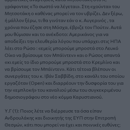
γράφοντας «Το σωστό να λέγεται». Στη «χούντα» του
Μητσοτάκη ο καθένας μπορεί να τον υβρίζει. Δεν ξέρω,
ή μάλλον ξέρω, τι θα γινόταν εάν ο κ. Αυγερινός , τα
χρόνια που έζησε στη Μόσχα, έβριζε τον Πούτιν. Αυτά
μου θύμισαν και το ανέκδοτο: Αμερικάνος για να
αποδείξει την ελευθερία λόγου που υπάρχει στις ΗΠΑ
λέει στο Ρώσο : «εμείς μπορούμε μπροστά στο Λευκό
Οίκο να βρίσουμε τον Μπάϊντεν» και ο Ρώσος απαντά
«κι εμείς το ίδιο μπορούμε μπροστά στο Κρεμλίνο και
να βρίσουμε τον Μπάϊντεν». Κάτι τέτοια βλέπουν οι
συνεργάτες του κ. Ιβάν Σαββίδη, στο κανάλι του οποίου
εργαζόταν (Open) και διαρρέουν την δυσφορία του για
την «εμπλοκή» του καναλιού μέσω του συγκεκριμένου
δημοσιογράφου στο νέο κόμμα Καρυστιανού.
Υ.Γ (1):
Ποιος λέτε να διέρρευσε τα όσα είπαν
Ανδρουλάκης και διοικητής της ΕΥΠ στην Επιτροπή
Θεσμών, κάτι που μπορεί να έχει και ποινικές ευθύνες;