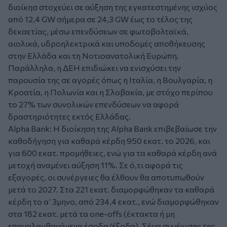
διοίκησ στοχεύει σε αύξηση της εγκατεστημένης ισχύος
από 12,4 GW σήμερα σε 24,3 GW έως το τέλος της
δεκαετίας, μέσω επενδύσεων σε φωτοβολταϊκά,
αιολικά, υδροηλεκτρικά και υποδομές αποθήκευσης
στην Ελλάδα και τη Νοτιοανατολική Ευρώπη.
Παράλληλα, η ΔΕΗ επιδιώκει να ενισχύσει την
παρουσία της σε αγορές όπως η Ιταλία, η Βουλγαρία, η
Κροατία, η Πολωνία και η Σλοβακία, με στόχο περίπου
το 27% των συνολικών επενδύσεων να αφορά
δραστηριότητες εκτός Ελλάδας.
Alpha Bank:
Η διοίκηση της Alpha Bank επιβεβαίωσε την
καθοδήγηση για καθαρά κέρδη 950 εκατ. το 2026, και
για 600 εκατ. προμήθειες, ενώ για τα καθαρά κέρδη ανά
μετοχή αναμένει αύξηση 11%. Σε ό,τι αφορά τις
εξαγορές, οι συνέργειες θα έλθουν θα αποτυπωθούν
μετά το 2027. Στα 221 εκατ. διαμορφώθηκαν τα καθαρά
κέρδη το α’ 3μηνο, από 234,4 εκατ., ενώ διαμορφώθηκαν
στα 182 εκατ. μετά τα one-offs (έκτακτα ή μη
επαναλαμβανόμενα έσοδα/έξοδα). Σήμα συνέχισης της