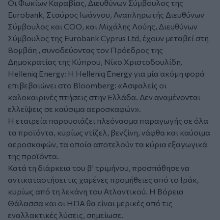
Oι Φωκίων Καραβίας, Διευθύνων Σύμβουλος της
Eurobank, Σταύρος Ιωάννου, Αναπληρωτής Διευθύνων
Σύμβουλος και COO, και Μιχάλης Λούης, Διευθύνων
Σύμβουλος της Eurobank Cyprus Ltd, έχουν μεταβεί στη
Βομβάη , συνοδεύοντας τον Πρόεδρος της
Δημοκρατίας της Κύπρου, Νίκο Χριστοδουλίδη.
Helleniq Energy:
Η Helleniq Energy για μία ακόμη φορά
επιβεβαιώνει στο Bloomberg: «Ασφαλείς οι
καλοκαιρινές πτήσεις στην Ελλάδα. Δεν αναμένονται
ελλείψεις σε καύσιμα αεροσκαφών».
Η εταιρεία παρουσιάζει πλεόνασμα παραγωγής σε όλα
τα προϊόντα, κυρίως ντίζελ, βενζίνη, νάφθα και καύσιμα
αεροσκαφών, τα οποία αποτελούν τα κύρια εξαγωγικά
της προϊόντα.
Κατά τη διάρκεια του β’ τριμήνου, προσπάθησε να
αντικαταστήσει τις χαμένες προμήθειες από το Ιράκ,
κυρίως από τη λεκάνη του Ατλαντικού. Η Βόρεια
Θάλασσα και οι ΗΠΑ θα είναι μερικές από τις
εναλλακτικές λύσεις, σημείωσε.