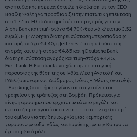
αναπτυξιακής πορείας έστειλε η διοίκηση, με τον CEO
Βασίλη Ψάλτη να προσδιορίζει την πιστωτική επέκταση
στα 1,7 δισ. Η Citi διατηρεί σύσταση αγοράς για την
Alpha Βank και τιμή-στόχο €4,70 (χθεσινό κλείσιμο 3,52
ευρώ). Η JP Morgan διατηρεί σύσταση υπεραπόδοσης
και τιμή-στόχο €4,40, η Jefferies, διατηρεί σύσταση
αγοράς και τιμή-στόχο €4,85 και η Deutsche Bank
διατηρεί σύσταση αγοράς και τιμή-στόχο €4,45.
Eurobank:
Η Eurobank ενισχύει την στρατηγική
παρουσίας της θέση της σε Ινδία, Μέση Ανατολή και
IMEC(οικονομικός Διάδρομος Ινδίας – Μέσης Ανατολής
– Ευρώπης) και σήμερα γίνονται τα εγκαίνια του
γραφείου της τράπεζας στη Βομβάη. Πρόκειται για
κίνηση ορόσημο που έρχεται μετά από μεγάλη και
εντατική προεργασία και εντάσσεται στον σχεδιασμό
του ομίλου για την δημιουργία μιας «εμπορικής
γέφυρας» μεταξύ Ινδίας και Ευρώπης, με την Κύπρο να
έχει κομβικό ρόλο.