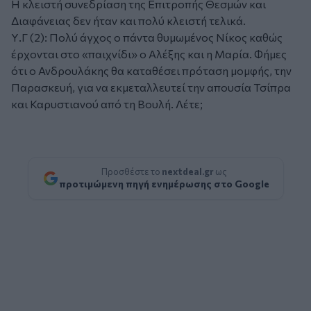
Η κλειστή συνεδρίαση της Επιτροπής Θεσμών και
Διαφάνειας δεν ήταν και πολύ κλειστή τελικά.
Υ.Γ (2):
Πολύ άγχος ο πάντα θυμωμένος Νίκος καθώς
έρχονται στο «παιχνίδι» ο Αλέξης και η Μαρία. Φήμες
ότι ο Ανδρουλάκης θα καταθέσει πρόταση μομφής, την
Παρασκευή, για να εκμεταλλευτεί την απουσία Τσίπρα
και Καρυστιανού από τη Βουλή. Λέτε;
Προσθέστε το
nextdeal.gr
ως
προτιμώμενη πηγή ενημέρωσης στο Google