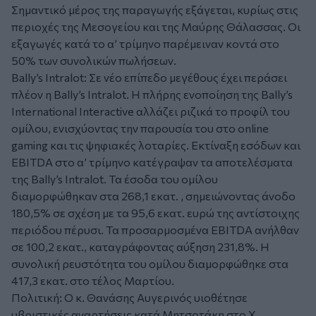
Σημαντικό μέρος της παραγωγής εξάγεται, κυρίως στις
περιοχές της Μεσογείου και της Μαύρης Θάλασσας. Οι
εξαγωγές κατά το α’ τρίμηνο παρέμειναν κοντά στο
50% των συνολικών πωλήσεων.
Bally’s Intralot:
Σε νέο επίπεδο μεγέθους έχει περάσει
πλέον η Bally’s Intralot. Η πλήρης ενοποίηση της Bally’s
International Interactive αλλάζει ριζικά το προφίλ του
ομίλου, ενισχύοντας την παρουσία του στο online
gaming και τις ψηφιακές λοταρίες. Εκτίναξη εσόδων και
EBITDA στο α’ τρίμηνο κατέγραψαν τα αποτελέσματα
της Bally’s Intralot. Τα έσοδα του ομίλου
διαμορφώθηκαν στα 268,1 εκατ. , σημειώνοντας άνοδο
180,5% σε σχέση με τα 95,6 εκατ. ευρώ της αντίστοιχης
περιόδου πέρυσι. Τα προσαρμοσμένα EBITDA ανήλθαν
σε 100,2 εκατ., καταγράφοντας αύξηση 231,8%. Η
συνολική ρευστότητα του ομίλου διαμορφώθηκε στα
417,3 εκατ. στο τέλος Μαρτίου.
Πολιτική:
Ο κ. Θανάσης Αυγερινός υιοθέτησε
υβριστικές αναρτήσεις κατά Μητσοτάκη στο X,