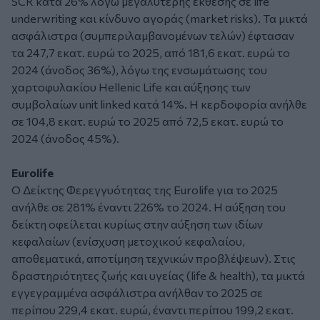
SCR κατά 26% λόγω μεγαλύτερης έκθεσης σε life
underwriting και κίνδυνο αγοράς (market risks). Τα μικτά
ασφάλιστρα (συμπεριλαμβανομένων τελών) έφτασαν
τα 247,7 εκατ. ευρώ το 2025, από 181,6 εκατ. ευρώ το
2024 (άνοδος 36%), λόγω της ενσωμάτωσης του
χαρτοφυλακίου Hellenic Life και αύξησης των
συμβολαίων unit linked κατά 14%. Η κερδοφορία ανήλθε
σε 104,8 εκατ. ευρώ το 2025 από 72,5 εκατ. ευρώ το
2024 (άνοδος 45%).
Eurolife
Ο Δείκτης Φερεγγυότητας της Eurolife για το 2025
ανήλθε σε 281% έναντι 226% το 2024. Η αύξηση του
δείκτη οφείλεται κυρίως στην αύξηση των ιδίων
κεφαλαίων (ενίσχυση μετοχικού κεφαλαίου,
αποθεματικά, αποτίμηση τεχνικών προβλέψεων). Στις
δραστηριότητες ζωής και υγείας (life & health), τα μικτά
εγγεγραμμένα ασφάλιστρα ανήλθαν το 2025 σε
περίπου 229,4 εκατ. ευρώ, έναντι περίπου 199,2 εκατ.