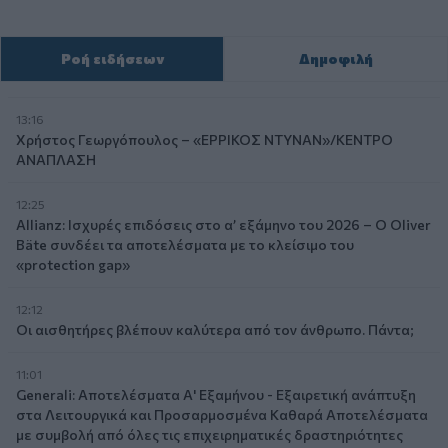
Ροή ειδήσεων
Δημοφιλή
13:16
Χρήστος Γεωργόπουλος – «ΕΡΡΙΚΟΣ ΝΤΥΝΑΝ»/ΚΕΝΤΡΟ
ΑΝΑΠΛΑΣΗ
12:25
Allianz: Ισχυρές επιδόσεις στο α’ εξάμηνο του 2026 – Ο Oliver
Bäte συνδέει τα αποτελέσματα με το κλείσιμο του
«protection gap»
12:12
Οι αισθητήρες βλέπουν καλύτερα από τον άνθρωπο. Πάντα;
11:01
Generali: Αποτελέσματα Α' Εξαμήνου - Εξαιρετική ανάπτυξη
στα Λειτουργικά και Προσαρμοσμένα Καθαρά Αποτελέσματα
με συμβολή από όλες τις επιχειρηματικές δραστηριότητες