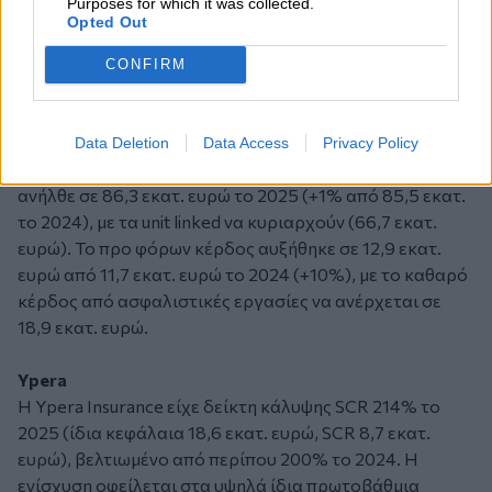
Purposes for which it was collected.
Opted Out
Universal Life
Η Universal Life είχε δείκτη κάλυψης SCR 198% το 2025
CONFIRM
(ίδια κεφάλαια 64,7 εκατ. ευρώ, SCR 32,6 εκατ. ευρώ),
μειωμένο από 223% το 2024, λόγω μείωσης των ιδίων
κεφαλαίων (διανομή μερίσματος 38,7 εκατ. ευρώ) και
Data Deletion
Data Access
Privacy Policy
αλλαγών στην αποτίμηση κινδύνων. Η μικτή παραγωγή
ανήλθε σε 86,3 εκατ. ευρώ το 2025 (+1% από 85,5 εκατ.
το 2024), με τα unit linked να κυριαρχούν (66,7 εκατ.
ευρώ). Το προ φόρων κέρδος αυξήθηκε σε 12,9 εκατ.
ευρώ από 11,7 εκατ. ευρώ το 2024 (+10%), με το καθαρό
κέρδος από ασφαλιστικές εργασίες να ανέρχεται σε
18,9 εκατ. ευρώ.
Ypera
Η Ypera Insurance είχε δείκτη κάλυψης SCR 214% το
2025 (ίδια κεφάλαια 18,6 εκατ. ευρώ, SCR 8,7 εκατ.
ευρώ), βελτιωμένο από περίπου 200% το 2024. Η
ενίσχυση οφείλεται στα υψηλά ίδια πρωτοβάθμια