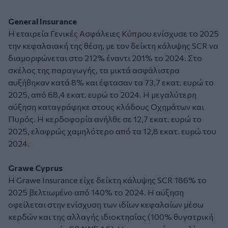
General Insurance
Η εταιρεία Γενικές Ασφάλειες Κύπρου ενίσχυσε το 2025
την κεφαλαιακή της θέση, με τον δείκτη κάλυψης SCR να
διαμορφώνεται στο 212% έναντι 201% το 2024. Στο
σκέλος της παραγωγής, τα μικτά ασφάλιστρα
αυξήθηκαν κατά 8% και έφτασαν τα 73,7 εκατ. ευρώ το
2025, από 68,4 εκατ. ευρώ το 2024. Η μεγαλύτερη
αύξηση καταγράφηκε στους κλάδους Οχημάτων και
Πυρός. Η κερδοφορία ανήλθε σε 12,7 εκατ. ευρώ το
2025, ελαφρώς χαμηλότερο από τα 12,8 εκατ. ευρώ του
2024.
Grawe Cyprus
Η Grawe Insurance είχε δείκτη κάλυψης SCR 186% το
2025 βελτιωμένο από 140% το 2024. Η αύξηση
οφείλεται στην ενίσχυση των ιδίων κεφαλαίων μέσω
κερδών και της αλλαγής ιδιοκτησίας (100% θυγατρική