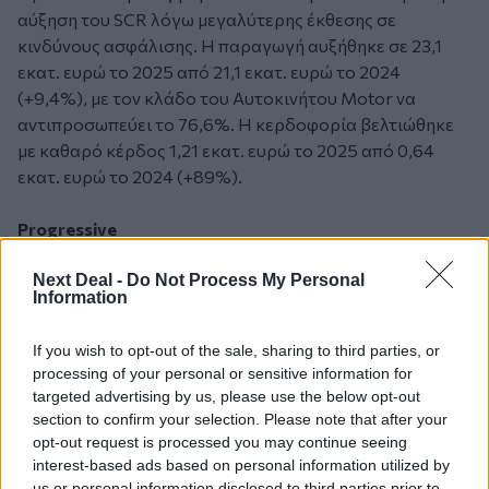
αύξηση του SCR λόγω μεγαλύτερης έκθεσης σε
κινδύνους ασφάλισης. Η παραγωγή αυξήθηκε σε 23,1
εκατ. ευρώ το 2025 από 21,1 εκατ. ευρώ το 2024
(+9,4%), με τον κλάδο του Αυτοκινήτου Μotor να
αντιπροσωπεύει το 76,6%. Η κερδοφορία βελτιώθηκε
με καθαρό κέρδος 1,21 εκατ. ευρώ το 2025 από 0,64
εκατ. ευρώ το 2024 (+89%).
Progressive
Η Progressive Insurance είχε δείκτη κάλυψης SCR 198%
Next Deal -
Do Not Process My Personal
το 2025, βελτιωμένο από 174% το 2024. Η αύξηση
Information
οφείλεται στα ισχυρά ίδια κεφάλαια. Η παραγωγή
μειώθηκε ελαφρά σε 6,84 εκατ. ευρώ το 2025 από 6,87
If you wish to opt-out of the sale, sharing to third parties, or
εκατ. ευρώ το 2024 (-0,4%), με βασική πηγή εσόδων την
processing of your personal or sensitive information for
ασφάλιση οχημάτων.
targeted advertising by us, please use the below opt-out
section to confirm your selection. Please note that after your
Royal Crown
opt-out request is processed you may continue seeing
Η Royal Crown Insurance είχε δείκτη κάλυψης 204,02%
interest-based ads based on personal information utilized by
us or personal information disclosed to third parties prior to