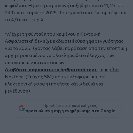
κεφάλαια. Η μικτή παραγωγή αυξήθηκε κατά 11,4% σε
24,1 εκατ. ευρώ το 2025. Το τεχνικό αποτέλεσμα έφτασε
τα 4,9 εκατ. ευρώ.
*Μέχρι τη σύνταξη του κειμένου η Κεντρική
Ασφαλιστική δεν είχε εκδώσει έκθεση φερεγγυότητας
για το 2025, έχοντας λάβει παράταση από την εποπτική
αρχή προκειμένου να ολοκληρωθεί ο έλεγχος των
οικονομικών καταστάσεων.
Διαβάστε παρακάτω το άρθρο από την
εφημερίδα
Nextdeal (Τεύχος 581) που κυκλοφορεί και σε
ηλεκτρονική μορφή (πατήστε κάτω δεξιά για
μεγέθυνση)
Προσθέστε το
nextdeal.gr
ως
προτιμώμενη πηγή ενημέρωσης στο Google