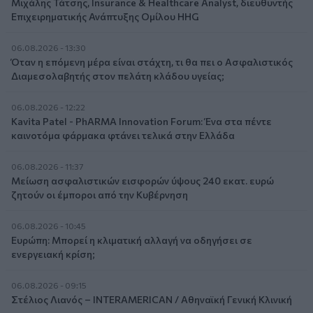
Μιχάλης Τάτσης, Insurance & Healthcare Analyst, διευθυντής
Επιχειρηματικής Ανάπτυξης Ομίλου HHG
06.08.2026 - 13:30
Όταν η επόμενη μέρα είναι στάχτη, τι θα πει ο Ασφαλιστικός
Διαμεσολαβητής στον πελάτη κλάδου υγείας;
06.08.2026 - 12:22
Kavita Patel - PhARMA Innovation Forum: Ένα στα πέντε
καινοτόμα φάρμακα φτάνει τελικά στην Ελλάδα
06.08.2026 - 11:37
Μείωση ασφαλιστικών εισφορών ύψους 240 εκατ. ευρώ
ζητούν οι έμποροι από την Κυβέρνηση
06.08.2026 - 10:45
Ευρώπη: Μπορεί η κλιματική αλλαγή να οδηγήσει σε
ενεργειακή κρίση;
06.08.2026 - 09:15
Στέλιος Λιανός – INTERAMERICAN / Αθηναϊκή Γενική Κλινική