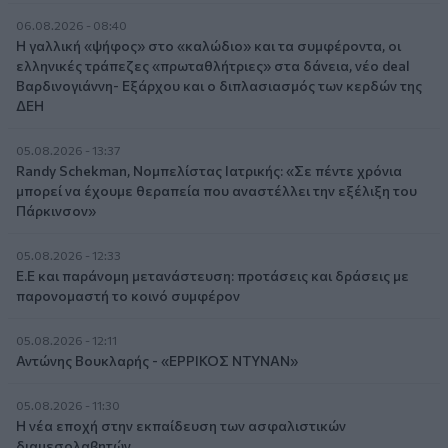
06.08.2026 - 08:40
Η γαλλική «ψήφος» στο «καλώδιο» και τα συμφέροντα, οι
ελληνικές τράπεζες «πρωταθλήτριες» στα δάνεια, νέο deal
Βαρδινογιάννη- Εξάρχου και ο διπλασιασμός των κερδών της
ΔΕΗ
05.08.2026 - 13:37
Randy Schekman, Νομπελίστας Ιατρικής: «Σε πέντε χρόνια
μπορεί να έχουμε θεραπεία που αναστέλλει την εξέλιξη του
Πάρκινσον»
05.08.2026 - 12:33
Ε.Ε και παράνομη μετανάστευση: προτάσεις και δράσεις με
παρονομαστή το κοινό συμφέρον
05.08.2026 - 12:11
Αντώνης Βουκλαρής - «ΕΡΡΙΚΟΣ ΝΤΥΝΑΝ»
05.08.2026 - 11:30
Η νέα εποχή στην εκπαίδευση των ασφαλιστικών
διαμεσολαβητών