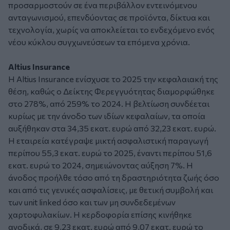
προσαρμοστούν σε ένα περιβάλλον εντεινόμενου
ανταγωνισμού, επενδύοντας σε προϊόντα, δίκτυα και
τεχνολογία, χωρίς να αποκλείεται το ενδεχόμενο ενός
νέου κύκλου συγχωνεύσεων τα επόμενα χρόνια.
Altius Insurance
Η Altius Insurance ενίσχυσε το 2025 την κεφαλαιακή της
θέση, καθώς ο Δείκτης Φερεγγυότητας διαμορφώθηκε
στο 278%, από 259% το 2024. Η βελτίωση συνδέεται
κυρίως με την άνοδο των ιδίων κεφαλαίων, τα οποία
αυξήθηκαν στα 34,35 εκατ. ευρώ από 32,23 εκατ. ευρώ.
Η εταιρεία κατέγραψε μικτή ασφαλιστική παραγωγή
περίπου 55,3 εκατ. ευρώ το 2025, έναντι περίπου 51,6
εκατ. ευρώ το 2024, σημειώνοντας αύξηση 7%. Η
άνοδος προήλθε τόσο από τη δραστηριότητα ζωής όσο
και από τις γενικές ασφαλίσεις, με θετική συμβολή και
των unit linked όσο και των μη συνδεδεμένων
χαρτοφυλακίων. Η κερδοφορία επίσης κινήθηκε
ανοδικά, σε 9,23 εκατ. ευρώ από 9,07 εκατ. ευρώ το