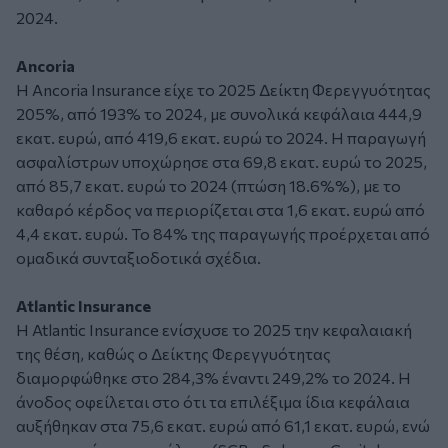
2024.
Ancoria
Η Ancoria Insurance είχε το 2025 Δείκτη Φερεγγυότητας
205%, από 193% το 2024, με συνολικά κεφάλαια 444,9
εκατ. ευρώ, από 419,6 εκατ. ευρώ το 2024. Η παραγωγή
ασφαλίστρων υποχώρησε στα 69,8 εκατ. ευρώ το 2025,
από 85,7 εκατ. ευρώ το 2024 (πτώση 18.6%%), με το
καθαρό κέρδος να περιορίζεται στα 1,6 εκατ. ευρώ από
4,4 εκατ. ευρώ. To 84% της παραγωγής προέρχεται από
ομαδικά συνταξιοδοτικά σχέδια.
Atlantic Insurance
Η Atlantic Insurance ενίσχυσε το 2025 την κεφαλαιακή
της θέση, καθώς ο Δείκτης Φερεγγυότητας
διαμορφώθηκε στο 284,3% έναντι 249,2% το 2024. Η
άνοδος οφείλεται στο ότι τα επιλέξιμα ίδια κεφάλαια
αυξήθηκαν στα 75,6 εκατ. ευρώ από 61,1 εκατ. ευρώ, ενώ