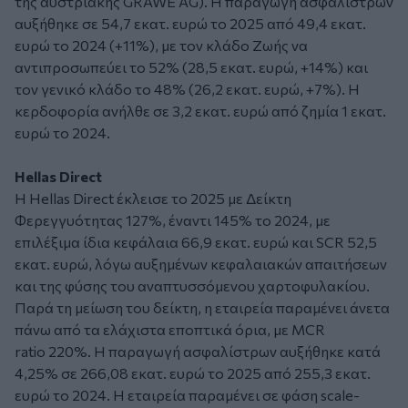
της αυστριακής GRAWE AG). Η παραγωγή ασφαλίστρων
αυξήθηκε σε 54,7 εκατ. ευρώ το 2025 από 49,4 εκατ.
ευρώ το 2024 (+11%), με τον κλάδο Ζωής να
αντιπροσωπεύει το 52% (28,5 εκατ. ευρώ, +14%) και
τον γενικό κλάδο το 48% (26,2 εκατ. ευρώ, +7%). Η
κερδοφορία ανήλθε σε 3,2 εκατ. ευρώ από ζημία 1 εκατ.
ευρώ το 2024.
Hellas Direct
Η Hellas Direct έκλεισε το 2025 με Δείκτη
Φερεγγυότητας 127%, έναντι 145% το 2024, με
επιλέξιμα ίδια κεφάλαια 66,9 εκατ. ευρώ και SCR 52,5
εκατ. ευρώ, λόγω αυξημένων κεφαλαιακών απαιτήσεων
και της φύσης του αναπτυσσόμενου χαρτοφυλακίου.
Παρά τη μείωση του δείκτη, η εταιρεία παραμένει άνετα
πάνω από τα ελάχιστα εποπτικά όρια, με MCR
ratio 220%. H παραγωγή ασφαλίστρων αυξήθηκε κατά
4,25% σε 266,08 εκατ. ευρώ το 2025 από 255,3 εκατ.
ευρώ το 2024. Η εταιρεία παραμένει σε φάση scale-