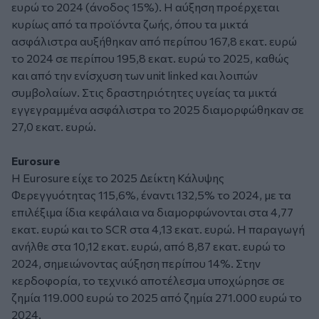
ευρώ το 2024 (άνοδος 15%). Η αύξηση προέρχεται
κυρίως από τα προϊόντα ζωής, όπου τα μικτά
ασφάλιστρα αυξήθηκαν από περίπου 167,8 εκατ. ευρώ
το 2024 σε περίπου 195,8 εκατ. ευρώ το 2025, καθώς
και από την ενίσχυση των unit linked και λοιπών
συμβολαίων. Στις δραστηριότητες υγείας τα μικτά
εγγεγραμμένα ασφάλιστρα το 2025 διαμορφώθηκαν σε
27,0 εκατ. ευρώ.
Eurosure
Η Eurosure είχε το 2025 Δείκτη Κάλυψης
Φερεγγυότητας 115,6%, έναντι 132,5% το 2024, με τα
επιλέξιμα ίδια κεφάλαια να διαμορφώνονται στα 4,77
εκατ. ευρώ και το SCR στα 4,13 εκατ. ευρώ. Η παραγωγή
ανήλθε στα 10,12 εκατ. ευρώ, από 8,87 εκατ. ευρώ το
2024, σημειώνοντας αύξηση περίπου 14%. Στην
κερδοφορία, το τεχνικό αποτέλεσμα υποχώρησε σε
ζημία 119.000 ευρώ το 2025 από ζημία 271.000 ευρώ το
2024.