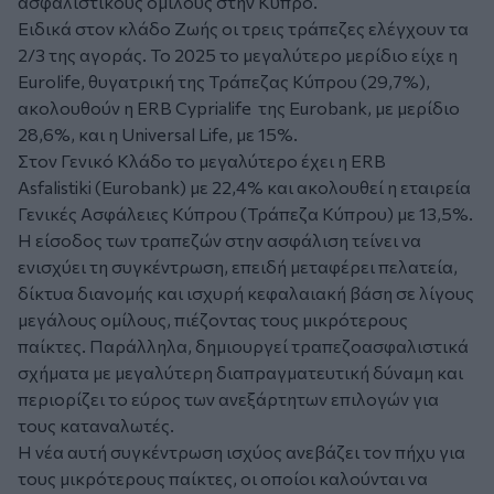
ασφαλιστικούς ομίλους στην Κύπρο.
Ειδικά στον κλάδο Ζωής οι τρεις τράπεζες ελέγχουν τα
2/3 της αγοράς. Το 2025 το μεγαλύτερο μερίδιο είχε η
Eurolife, θυγατρική της Τράπεζας Κύπρου (29,7%),
ακολουθούν η ERB Cyprialife της Eurobank, με μερίδιο
28,6%, και η Universal Life, με 15%.
Στον Γενικό Κλάδο το μεγαλύτερο έχει η ERB
Asfalistiki (Eurobank) με 22,4% και ακολουθεί η εταιρεία
Γενικές Ασφάλειες Κύπρου (Τράπεζα Κύπρου) με 13,5%.
Η είσοδος των τραπεζών στην ασφάλιση τείνει να
ενισχύει τη συγκέντρωση, επειδή μεταφέρει πελατεία,
δίκτυα διανομής και ισχυρή κεφαλαιακή βάση σε λίγους
μεγάλους ομίλους, πιέζοντας τους μικρότερους
παίκτες. Παράλληλα, δημιουργεί τραπεζοασφαλιστικά
σχήματα με μεγαλύτερη διαπραγματευτική δύναμη και
περιορίζει το εύρος των ανεξάρτητων επιλογών για
τους καταναλωτές.
Η νέα αυτή συγκέντρωση ισχύος ανεβάζει τον πήχυ για
τους μικρότερους παίκτες, οι οποίοι καλούνται να