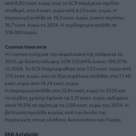
από 8,82 εκατ. ευρώ, ενώ το SCR παρέμεινε σχεδόν
σταθερό, στα 4 εκατ. ευρώ από 4,23 εκατ. ευρώ. Η
παραγωγή ανήλθε σε 19,2 εκατ. ευρώ, έναντι περίπου
18,7 εκατ. ευρώ το 2024. Η κερδοφορία ανήλθε σε
516.000 ευρώ.
Cosmos Insurance
Η Cosmos ενίσχυσε την κεφαλαιακή της επάρκεια το
2025, με δείκτη κάλυψης SCR 232,64% έναντι 199,07%
το 2024. Το SCR διαμορφώθηκε στα 7,52 εκατ. ευρώ από
7,15 εκατ. ευρώ, ενώ τα ίδια κεφάλαια ανήλθαν στα 17,48
εκατ. ευρώ από 14,24 εκατ. ευρώ.
Η παραγωγή ανήλθε στα 22,61 εκατ. ευρώ το 2025 και
το κέρδος χρήσης έφτασε τα 3,21 εκατ. ευρώ, αυξημένο
κατά 19,5% σε σχέση με τα 2,68 εκατ. ευρώ του 2024. Η
βελτίωση προήλθε κυρίως από την άνοδο της
παραγωγής στους κλάδους Αυτοκινήτου και Πυρός.
ERB Asfalistiki