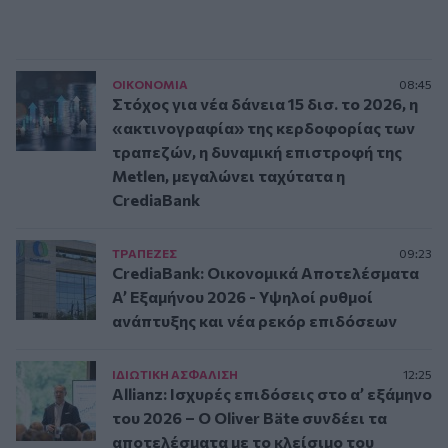
ΟΙΚΟΝΟΜΙΑ
08:45
Στόχος για νέα δάνεια 15 δισ. το 2026, η
«ακτινογραφία» της κερδοφορίας των
τραπεζών, η δυναμική επιστροφή της
Metlen, μεγαλώνει ταχύτατα η
CrediaBank
ΤΡAΠΕΖΕΣ
09:23
CrediaBank: Οικονομικά Αποτελέσματα
A’ Εξαμήνου 2026 - Υψηλοί ρυθμοί
ανάπτυξης και νέα ρεκόρ επιδόσεων
ΙΔΙΩΤΙΚΗ ΑΣΦAΛΙΣΗ
12:25
Allianz: Ισχυρές επιδόσεις στο α’ εξάμηνο
του 2026 – Ο Oliver Bäte συνδέει τα
αποτελέσματα με το κλείσιμο του