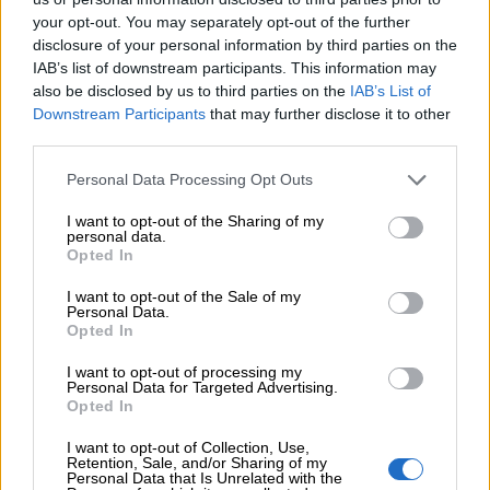
το 2025, σημαντικά υψηλότερο από 174,18% το 2024, με
your opt-out. You may separately opt-out of the further
SCR 5 εκατ. ευρώ και επιλέξιμα ίδια κεφάλαια 10,2 εκατ.
disclosure of your personal information by third parties on the
ευρώ. H μικτή παραγωγή ασφαλίστρων ανήλθε σε
IAB’s list of downstream participants. This information may
11.357.523 ευρώ το 2025, από 10.991.020 ευρώ το 2024
also be disclosed by us to third parties on the
IAB’s List of
(+3,33%). Το τελικό κέρδος μετά φόρων για το 2025
Downstream Participants
that may further disclose it to other
ανήλθε σε 1.014.027 ευρώ, με την εταιρεία να παραμένει
third parties.
κερδοφόρα.
Personal Data Processing Opt Outs
Trust
I want to opt-out of the Sharing of my
personal data.
Η Trust International Insurance είχε δείκτη κάλυψης
Opted In
SCR 185% το 2025, ελαφρώς βελτιωμένο από 184% το
2024 (ίδια κεφάλαια 42,9 εκατ. ευρώ, SCR 23,3 εκατ.
I want to opt-out of the Sale of my
Personal Data.
ευρώ). Η αύξηση των ιδίων κεφαλαίων προέρχεται από
Opted In
κέρδη εργασιών. Η μικτή παραγωγή ασφαλίστρων
ανήλθε σε 62,2 εκατ. ευρώ το 2025 από 57,1 εκατ. ευρώ
I want to opt-out of processing my
Personal Data for Targeted Advertising.
το 2024 (+9%), με κύριες αγορές την ασφάλιση
Opted In
οχημάτων (30%) και περιουσίας/πυρός (21%). Το
κέρδος από ασφαλιστικές εργασίες βελτιώθηκε σε 7,4
I want to opt-out of Collection, Use,
Retention, Sale, and/or Sharing of my
εκατ. ευρώ το 2025 από 6,3 εκατ. ευρώ το 2024 (+18%).
Personal Data that Is Unrelated with the