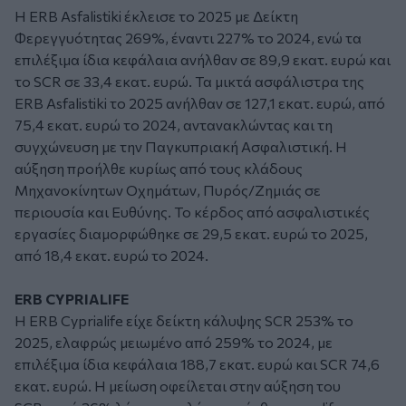
Η ERB Asfalistiki έκλεισε το 2025 με Δείκτη
Φερεγγυότητας 269%, έναντι 227% το 2024, ενώ τα
επιλέξιμα ίδια κεφάλαια ανήλθαν σε 89,9 εκατ. ευρώ και
το SCR σε 33,4 εκατ. ευρώ. Τα μικτά ασφάλιστρα της
ERB Asfalistiki το 2025 ανήλθαν σε 127,1 εκατ. ευρώ, από
75,4 εκατ. ευρώ το 2024, αντανακλώντας και τη
συγχώνευση με την Παγκυπριακή Ασφαλιστική. Η
αύξηση προήλθε κυρίως από τους κλάδους
Μηχανοκίνητων Οχημάτων, Πυρός/Ζημιάς σε
περιουσία και Ευθύνης. Το κέρδος από ασφαλιστικές
εργασίες διαμορφώθηκε σε 29,5 εκατ. ευρώ το 2025,
από 18,4 εκατ. ευρώ το 2024.
ERB CYPRIALIFE
Η ERB Cyprialife είχε δείκτη κάλυψης SCR 253% το
2025, ελαφρώς μειωμένο από 259% το 2024, με
επιλέξιμα ίδια κεφάλαια 188,7 εκατ. ευρώ και SCR 74,6
εκατ. ευρώ. Η μείωση οφείλεται στην αύξηση του