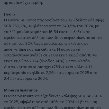
up και δεν έχει κέρδη.
Hydra
Η Hydra Insurance παρουσίασε το 2025 δείκτη κάλυψης
SCR 259,2%, υψηλότερο από το 243,5% του 2024, με
επιλέξιμα ίδια κεφάλαια 16,54 εκατ. Η βελτίωση
οφείλεται στην αύξηση των ιδίων κεφαλαίων, παρά την
αύξηση του SCR λόγω μεγαλύτερης έκθεσης σε
underwriting και market risks. H παραγωγή
ασφαλίστρων ανήλθε σε 21,09 εκατ. ευρώ από 18,49
εκατ. ευρώ το 2024 (άνοδος 14%), με τον κλάδο
Αυτοκινήτου να κυριαρχεί (78% του συνόλου). Η
κερδοφορία ανήλθε σε 2,36 εκατ. ευρώ το 2025 από
2,42 εκατ. ευρώ το 2024.
Minerva Insurance
Η Minerva Insurance είχε δείκτη κάλυψης SCR 145,66%
το 2025, υψηλότερο από 140% το 2024. Η βελτίωση
οφείλεται στην αύξηση των ιδίων κεφαλαίων παρά την