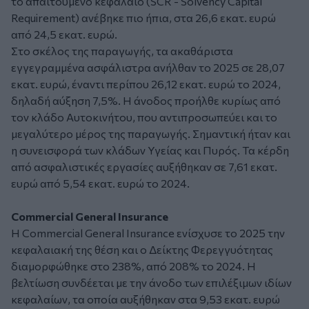
το απαιτούμενο κεφάλαιο (SCR - Solvency Capital
Requirement) ανέβηκε πιο ήπια, στα 26,6 εκατ. ευρώ
από 24,5 εκατ. ευρώ.
Στο σκέλος της παραγωγής, τα ακαθάριστα
εγγεγραμμένα ασφάλιστρα ανήλθαν το 2025 σε 28,07
εκατ. ευρώ, έναντι περίπου 26,12 εκατ. ευρώ το 2024,
δηλαδή αύξηση 7,5%. Η άνοδος προήλθε κυρίως από
τον κλάδο Αυτοκινήτου, που αντιπροσωπεύει και το
μεγαλύτερο μέρος της παραγωγής. Σημαντική ήταν και
η συνεισφορά των κλάδων Υγείας και Πυρός. Τα κέρδη
από ασφαλιστικές εργασίες αυξήθηκαν σε 7,61 εκατ.
ευρώ από 5,54 εκατ. ευρώ το 2024.
Commercial General Insurance
Η Commercial General Insurance ενίσχυσε το 2025 την
κεφαλαιακή της θέση και ο Δείκτης Φερεγγυότητας
διαμορφώθηκε στο 238%, από 208% το 2024. Η
βελτίωση συνδέεται με την άνοδο των επιλέξιμων ιδίων
κεφαλαίων, τα οποία αυξήθηκαν στα 9,53 εκατ. ευρώ