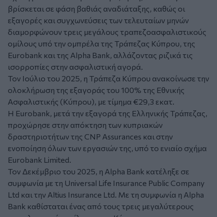
βρίσκεται σε φάση βαθιάς αναδιάταξης, καθώς οι
εξαγορές και συγχωνεύσεις των τελευταίων μηνών
διαμορφώνουν τρεις μεγάλους τραπεζοασφαλιστικούς
ομίλους υπό την ομπρέλα της Τράπεζας Κύπρου, της
Eurobank και της Alpha Bank, αλλάζοντας ριζικά τις
ισορροπίες στην ασφαλιστική αγορά.
Τον Ιούλιο του 2025, η Τράπεζα Κύπρου ανακοίνωσε την
ολοκλήρωση της εξαγοράς του 100% της Εθνικής
Ασφαλιστικής (Κύπρου), με τίμημα €29,3 εκατ.
Η Eurobank, μετά την εξαγορά της Ελληνικής Τράπεζας,
προχώρησε στην απόκτηση των κυπριακών
δραστηριοτήτων της CNP Assurances και στην
ενοποίηση όλων των εργασιών της, υπό το ενιαίο σχήμα
Eurobank Limited.
Τον Δεκέμβριο του 2025, η Alpha Bank κατέληξε σε
συμφωνία με τη Universal Life Insurance Public Company
Ltd και την Altius Insurance Ltd. Με τη συμφωνία η Alpha
Bank καθίσταται ένας από τους τρεις μεγαλύτερους