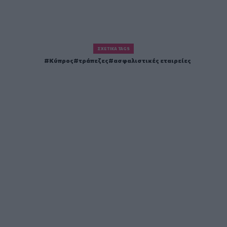
ΣΧΕΤΙΚΆ TAGS
Κύπρος
τράπεζες
ασφαλιστικές εταιρείες