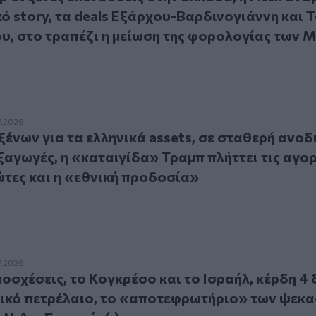
κό story, τα deals Εξάρχου-Βαρδινογιάννη και 
υ, στο τραπέζι η μείωση της φορολογίας των 
 για τα ελληνικά assets, σε σταθερή ανοδική πορεία οι εξαγ
7.2026
ένων για τα ελληνικά assets, σε σταθερή ανοδ
ξαγωγές, η «καταιγίδα» Τραμπ πλήττει τις αγορ
τες και η «εθνική προδοσία»
έσεις, το Κογκρέσο και το Ισραήλ, κέρδη 4 δισ. δολ. από τ
7.2026
οσχέσεις, το Κογκρέσο και το Ισραήλ, κέρδη 4 
ικό πετρέλαιο, το «αποτεφρωτήριο» των ψεκα