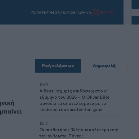
/
34 °C
ΠΑΡΑΣΚΕΥΗ 07.08.2026
ΑΘΗΝΑ
Ροή ειδήσεων
Δημοφιλή
12:25
Allianz: Ισχυρές επιδόσεις στο α’
ο εντυπωσιακό growth της Optima, ο Σωκράτης μπαίνει στο 
εξάμηνο του 2026 – Ο Oliver Bäte
ηνική
συνδέει τα αποτελέσματα με το
κλείσιμο του «protection gap»
μπαίνει
12:12
Οι αισθητήρες βλέπουν καλύτερα από
τον άνθρωπο. Πάντα;