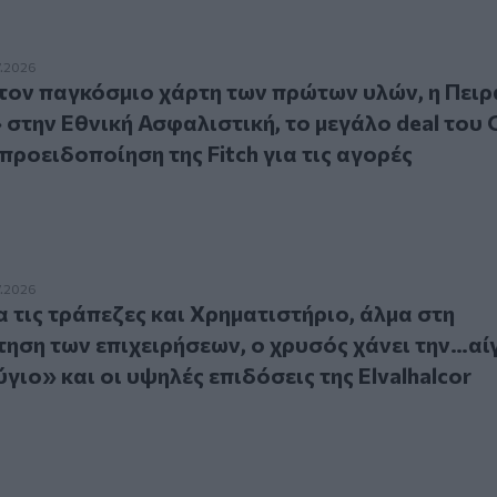
παγκόσμιο χάρτη των πρώτων υλών, η Πειραιώς «επενδύει» στ
7.2026
τον παγκόσμιο χάρτη των πρώτων υλών, η Πειρ
στην Εθνική Ασφαλιστική, το μεγάλο deal του 
προειδοποίηση της Fitch για τις αγορές
ις τράπεζες και Χρηματιστήριο, άλμα στη χρηματοδότηση των
7.2026
α τις τράπεζες και Χρηματιστήριο, άλμα στη
ηση των επιχειρήσεων, ο χρυσός χάνει την…αί
ιο» και οι υψηλές επιδόσεις της Elvalhalcor