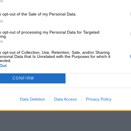
In
o opt-out of the Sale of my Personal Data.
«Πιέρ» στις τράπεζες, το Μαξίμου κλείνει…την πόρτα, «ψήφο
.2026
In
του «Πιέρ» στις τράπεζες, το Μαξίμου κλείνει…
to opt-out of processing my Personal Data for Targeted
ος» σε ΔΕΗ, Credia Bank και Elvalhalcor και η 
ing.
In
τράτος
o opt-out of Collection, Use, Retention, Sale, and/or Sharing
ersonal Data that Is Unrelated with the Purposes for which it
lected.
Out
CONFIRM
ς: Ράλι από τις τράπεζες στις ατομικές - Οι διαμεσολαβητέ
ΙΣΗ
10.07.2026
Ζωής: Ράλι από τις τράπεζες στις ατομικές - Ο
ητές κυριαρχούν στις ομαδικές
Data Deletion
Data Access
Privacy Policy