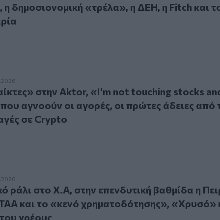
η δημοσιονομική «τρέλα», η ΔΕΗ, η Fitch και τ
αρία
ες» στην Aktor, «I'm not touching stocks and bonds», οι κίνδ
7.2026
ίκτες» στην Aktor, «I'm not touching stocks an
 που αγνοούν οι αγορές, οι πρώτες άδειες από 
αγές σε Crypto
άλι στο Χ.Α, στην επενδυτική βαθμίδα η Πειραιώς, το νέο 
7.2026
ό ράλι στο Χ.Α, στην επενδυτική βαθμίδα η Πει
ΤΑΑ και το «κενό χρηματοδότησης», «Χρυσό» 
 του χρέους