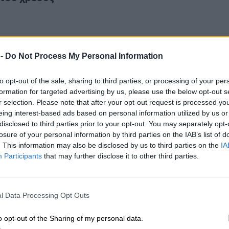
 -
Do Not Process My Personal Information
 τα συμφέροντα και το «καλώδιο», διεθνής «ψήφος» με το…κα
.2026
μός, τα συμφέροντα και το «καλώδιο», διεθνή
to opt-out of the sale, sharing to third parties, or processing of your per
 το…καλημέρα, σημαντικά deals από Aktor και
formation for targeted advertising by us, please use the below opt-out s
έα κίνηση της CrediaBank
r selection. Please note that after your opt-out request is processed y
eing interest-based ads based on personal information utilized by us or
disclosed to third parties prior to your opt-out. You may separately opt-
losure of your personal information by third parties on the IAB’s list of
. This information may also be disclosed by us to third parties on the
IA
Participants
that may further disclose it to other third parties.
μο» Εθνικής με CrediaBank, η BlackRock και η BNP Paribas, 
.2026
«γάμο» Εθνικής με CrediaBank, η BlackRock και
λημμέλημα το…σκάνδαλο του αιώνα, υψηλή η ζήτ
l Data Processing Opt Outs
 Aktor
o opt-out of the Sharing of my personal data.