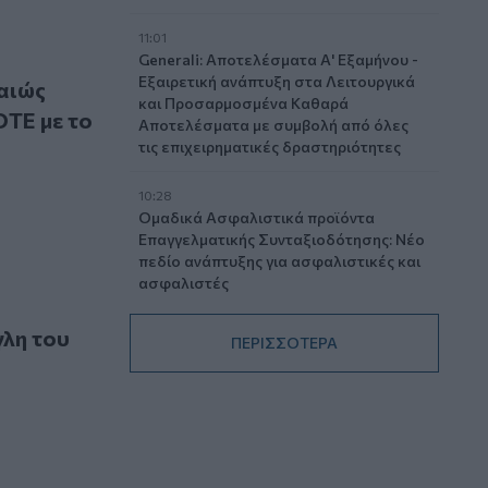
11:01
Generali: Αποτελέσματα Α' Εξαμήνου -
ην Εθνική Ασφαλιστική, το μεγάλο deal του OTE με το ΝΑΤΟ 
Εξαιρετική ανάπτυξη στα Λειτουργικά
αιώς
και Προσαρμοσμένα Καθαρά
OTE με το
Αποτελέσματα με συμβολή από όλες
τις επιχειρηματικές δραστηριότητες
10:28
Ομαδικά Ασφαλιστικά προϊόντα
Επαγγελματικής Συνταξιοδότησης: Νέο
πεδίο ανάπτυξης για ασφαλιστικές και
ασφαλιστές
 επιχειρήσεων, ο χρυσός χάνει την…αίγλη του ως «καταφύγιο»
09:23
γλη του
ΠΕΡΙΣΣΟΤΕΡΑ
CrediaBank: Οικονομικά Αποτελέσματα
A’ Εξαμήνου 2026 - Υψηλοί ρυθμοί
ανάπτυξης και νέα ρεκόρ επιδόσεων
08:45
Στόχος για νέα δάνεια 15 δισ. το 2026, η