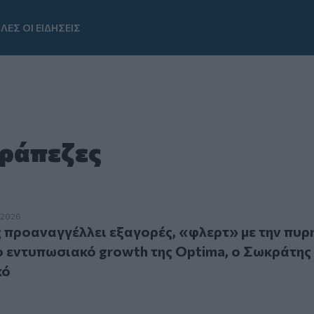
ΛΕΣ ΟΙ ΕΙΔΗΣΕΙΣ
Youtube
τράπεζες
αναγγέλλει εξαγορές, «φλερτ» με την πυρηνική ενέργεια, τ
.2026
προαναγγέλλει εξαγορές, «φλερτ» με την πυρ
το εντυπωσιακό growth της Optima, ο Σωκράτης 
κό