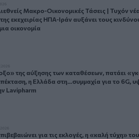
νείς Μακρο-Οικονομικές Τάσεις | Τυχόν νέα παραβίαση της 
2026
Διεθνείς Μακρο-Οικονομικές Τάσεις | Τυχόν νέ
της εκεχειρίας ΗΠΑ-Ιράν αυξάνει τους κινδύνο
μια οικονομία
της αύξησης των καταθέσεων, πατάει «γκάζι» η πιστωτική ε
7.2026
ξο» της αύξησης των καταθέσεων, πατάει «γκ
επέκταση, η Ελλάδα στη…συμμαχία για το 6G, υ
ην Lavipharm
εβαιώνει για τις εκλογές, η «καλή τύχη» του Μητσοτάκη, η δ
.2026
πιβεβαιώνει για τις εκλογές, η «καλή τύχη» το