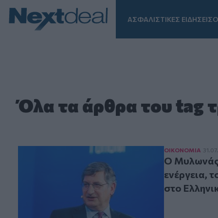
ΑΣΦΑΛΙΣΤΙΚΕΣ ΕΙΔΗΣΕΙΣ
Ο
Facebook
Instagram
LinkedIn
TikTok
X
Homepage
Όλα τα άρθρα του tag 
Ο Μυλωνάς προ
ΟΙΚΟΝΟΜΙΑ
31.07
Ο Μυλωνάς 
ενέργεια, 
στο Ελληνι