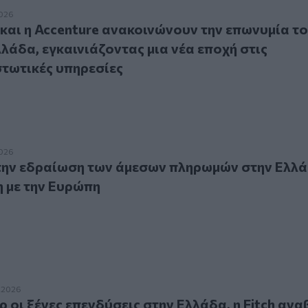
 η Accenture ανακοινώνουν την επωνυμία του νέου AI Hub σ
2026
και η Accenture ανακοινώνουν την επωνυμία το
λάδα, εγκαινιάζοντας μια νέα εποχή στις
τωτικές υπηρεσίες
 εδραίωση των άμεσων πληρωμών στην Ελλάδα στη διασύνδε
2026
την εδραίωση των άμεσων πληρωμών στην Ελλά
 με την Ευρώπη
 ξένες επενδύσεις στην Ελλάδα, η Fitch αναβαθμίζει το τρα
.2026
 οι ξένες επενδύσεις στην Ελλάδα, η Fitch ανα