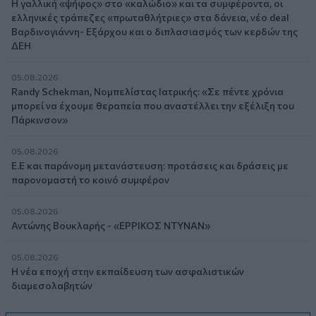
Η γαλλική «ψήφος» στο «καλώδιο» και τα συμφέροντα, οι
ελληνικές τράπεζες «πρωταθλήτριες» στα δάνεια, νέο deal
Βαρδινογιάννη- Εξάρχου και ο διπλασιασμός των κερδών της
ΔΕΗ
05.08.2026
Randy Schekman, Νομπελίστας Ιατρικής: «Σε πέντε χρόνια
μπορεί να έχουμε θεραπεία που αναστέλλει την εξέλιξη του
Πάρκινσον»
05.08.2026
Ε.Ε και παράνομη μετανάστευση: προτάσεις και δράσεις με
παρονομαστή το κοινό συμφέρον
05.08.2026
Αντώνης Βουκλαρής - «ΕΡΡΙΚΟΣ ΝΤΥΝΑΝ»
05.08.2026
Η νέα εποχή στην εκπαίδευση των ασφαλιστικών
διαμεσολαβητών