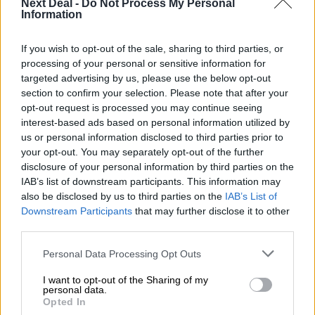
Next Deal -
Do Not Process My Personal
Ομαδικά Ασφαλιστικά προϊόντα Επαγγελματικής
Information
Συνταξιοδότησης: Νέο πεδίο ανάπτυξης για ασφαλιστικές και
ασφαλιστές
If you wish to opt-out of the sale, sharing to third parties, or
processing of your personal or sensitive information for
07.08.2026 - 09:23
targeted advertising by us, please use the below opt-out
CrediaBank: Οικονομικά Αποτελέσματα A’ Εξαμήνου 2026 -
section to confirm your selection. Please note that after your
Υψηλοί ρυθμοί ανάπτυξης και νέα ρεκόρ επιδόσεων
opt-out request is processed you may continue seeing
interest-based ads based on personal information utilized by
07.08.2026 - 08:45
us or personal information disclosed to third parties prior to
Στόχος για νέα δάνεια 15 δισ. το 2026, η «ακτινογραφία» της
your opt-out. You may separately opt-out of the further
κερδοφορίας των τραπεζών, η δυναμική επιστροφή της
disclosure of your personal information by third parties on the
Metlen, μεγαλώνει ταχύτατα η CrediaBank
IAB’s list of downstream participants. This information may
also be disclosed by us to third parties on the
IAB’s List of
06.08.2026 - 22:39
Downstream Participants
that may further disclose it to other
10.000 φορές η διεθνής επιστημονική κοινότητα παρέπεμψε
third parties.
στο έργο του – Ποιος είναι ο Έλληνας χειρουργός Χρήστος
Κοντοβουνήσιος
Personal Data Processing Opt Outs
06.08.2026 - 14:55
I want to opt-out of the Sharing of my
Μιχάλης Τάτσης, Insurance & Healthcare Analyst, διευθυντής
personal data.
Opted In
Επιχειρηματικής Ανάπτυξης Ομίλου HHG