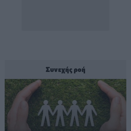
Συνεχής ροή