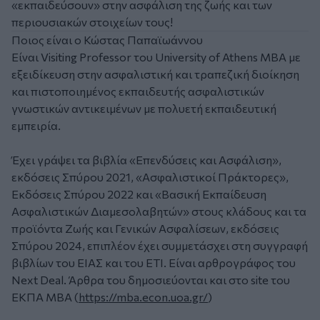
«εκπαιδεύσουν» στην ασφάλιση της ζωής και των
περιουσιακών στοιχείων τους!
Ποιος είναι ο Κώστας Παπαϊωάννου
Είναι Visiting Professor του University of Athens MBA με
εξειδίκευση στην ασφαλιστική και τραπεζική διοίκηση
και πιστοποιημένος εκπαιδευτής ασφαλιστικών
γνωστικών αντικειμένων με πολυετή εκπαιδευτική
εμπειρία.
Έχει γράψει τα βιβλία «Επενδύσεις και Ασφάλιση»,
εκδόσεις Σπύρου 2021, «Ασφαλιστικοί Πράκτορες»,
Εκδόσεις Σπύρου 2022 και «Βασική Εκπαίδευση
Ασφαλιστικών Διαμεσολαβητών» στους κλάδους και τα
προϊόντα Ζωής και Γενικών Ασφαλίσεων, εκδόσεις
Σπύρου 2024, επιπλέον έχει συμμετάσχει στη συγγραφή
βιβλίων του ΕΙΑΣ και του ΕΤΙ. Είναι αρθρογράφος του
Next Deal. Άρθρα του δημοσιεύονται και στο site του
ΕΚΠΑ ΜΒΑ (
https://mba.econ.uoa.gr/
)