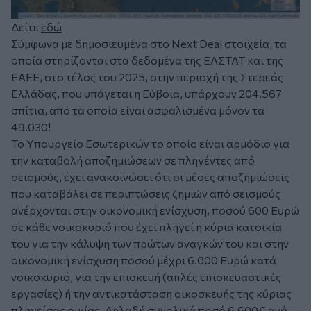
Δείτε
εδώ
Σύμφωνα με δημοσιευμένα στο Next Deal στοιχεία, τα
οποία στηρίζονται στα δεδομένα της ΕΛΣΤΑΤ και της
ΕΑΕΕ, στο τέλος του 2025, στην περιοχή της Στερεάς
Ελλάδας, που υπάγεται η Εύβοια, υπάρχουν 204.567
σπίτια, από τα οποία είναι ασφαλισμένα μόνον τα
49.030!
Το Υπουργείο Εσωτερικών το οποίο είναι αρμόδιο για
την καταβολή αποζημιώσεων σε πληγέντες από
σεισμούς, έχει ανακοινώσει ότι οι μέσες αποζημιώσεις
που καταβάλει σε περιπτώσεις ζημιών από σεισμούς
ανέρχονται στην οικονομική ενίσχυση, ποσού 600 Ευρώ
σε κάθε νοικοκυριό που έχει πληγεί η κύρια κατοικία
του για την κάλυψη των πρώτων αναγκών του και στην
οικονομική ενίσχυση ποσού μέχρι 6.000 Ευρώ κατά
νοικοκυριό, για την επισκευή (απλές επισκευαστικές
εργασίες) ή την αντικατάσταση οικοσκευής της κύριας
πληγείσας οικίας. Δηλαδή συνολικά ποσό 6.600€ ανά