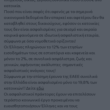
κατοικία.
Ποσό που είναι σαφές ότι αφενός με τα σημερινά
οικονομικά δεδομένα δεν επαρκεί και αφετέρου δεν θα
καταβληθεί στους δικαιούχους, εφόσον οι κατοικίες
τους δεν είναι ασφαλισμένες για σεισμό και ακραία
καιρικά φαινόμενα σε ιδιωτική ασφαλιστική εταιρία,
σύμφωνα με όσα νομοθετικά ορίζονται!
Οι Έλληνες πληρώνουν το 12% των ετησίων
εισοδημάτων τους σε εστιατόρια και καφενεία και
μόνον το 2%, σε συνολικά ασφάλιστρα, ζωής και
γενικών, αφήνοντας ακάλυπτες σημαντικές
ασφαλιστικές ανάγκες τους!
Σύμφωνα με την επίσημη έρευνα της ΕΑΕΕ συνολικά
στην Ελλάδα είναι ασφαλισμένο μόνο το 19,8% των
κατοικιών! ! Δείτε
εδώ
Οι ασφαλιστικοί πράκτορες έχουν να επιτελέσουν
τεράστιο κοινωνικό έργο προκειμένου να
ευαισθητοποιήσουν Έλληνες και να τους