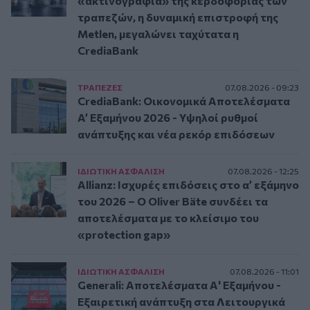
«ακτινογραφία» της κερδοφορίας των
τραπεζών, η δυναμική επιστροφή της
Metlen, μεγαλώνει ταχύτατα η
CrediaBank
ΤΡAΠΕΖΕΣ
07.08.2026 - 09:23
CrediaBank: Οικονομικά Αποτελέσματα
A’ Εξαμήνου 2026 - Υψηλοί ρυθμοί
ανάπτυξης και νέα ρεκόρ επιδόσεων
ΙΔΙΩΤΙΚΗ ΑΣΦAΛΙΣΗ
07.08.2026 - 12:25
Allianz: Ισχυρές επιδόσεις στο α’ εξάμηνο
του 2026 – Ο Oliver Bäte συνδέει τα
αποτελέσματα με το κλείσιμο του
«protection gap»
ΙΔΙΩΤΙΚΗ ΑΣΦAΛΙΣΗ
07.08.2026 - 11:01
Generali: Αποτελέσματα Α' Εξαμήνου -
Εξαιρετική ανάπτυξη στα Λειτουργικά