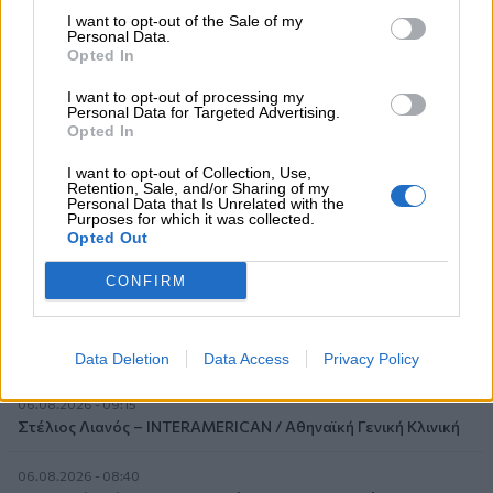
I want to opt-out of the Sale of my
06.08.2026 - 13:30
Personal Data.
Όταν η επόμενη μέρα είναι στάχτη, τι θα πει ο Ασφαλιστικός
Opted In
Διαμεσολαβητής στον πελάτη κλάδου υγείας;
I want to opt-out of processing my
Personal Data for Targeted Advertising.
06.08.2026 - 12:22
Opted In
Kavita Patel - PhARMA Innovation Forum: Ένα στα πέντε
καινοτόμα φάρμακα φτάνει τελικά στην Ελλάδα
I want to opt-out of Collection, Use,
Retention, Sale, and/or Sharing of my
Personal Data that Is Unrelated with the
06.08.2026 - 11:37
Purposes for which it was collected.
Opted Out
Μείωση ασφαλιστικών εισφορών ύψους 240 εκατ. ευρώ
ζητούν οι έμποροι από την Κυβέρνηση
CONFIRM
06.08.2026 - 10:45
Ευρώπη: Μπορεί η κλιματική αλλαγή να οδηγήσει σε
ενεργειακή κρίση;
Data Deletion
Data Access
Privacy Policy
06.08.2026 - 09:15
Στέλιος Λιανός – INTERAMERICAN / Αθηναϊκή Γενική Κλινική
06.08.2026 - 08:40