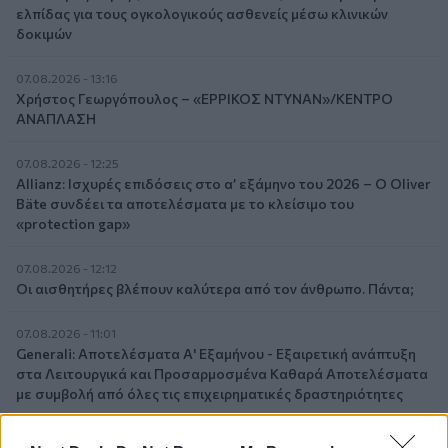
ελπίδας για τους ογκολογικούς ασθενείς μέσω κλινικών
δοκιμών
07.08.2026 - 13:16
Χρήστος Γεωργόπουλος – «ΕΡΡΙΚΟΣ ΝΤΥΝΑΝ»/ΚΕΝΤΡΟ
ΑΝΑΠΛΑΣΗ
07.08.2026 - 12:25
Allianz: Ισχυρές επιδόσεις στο α’ εξάμηνο του 2026 – Ο Oliver
Bäte συνδέει τα αποτελέσματα με το κλείσιμο του
«protection gap»
07.08.2026 - 12:12
Οι αισθητήρες βλέπουν καλύτερα από τον άνθρωπο. Πάντα;
07.08.2026 - 11:01
Generali: Αποτελέσματα Α' Εξαμήνου - Εξαιρετική ανάπτυξη
στα Λειτουργικά και Προσαρμοσμένα Καθαρά Αποτελέσματα
με συμβολή από όλες τις επιχειρηματικές δραστηριότητες
07.08.2026 - 10:28