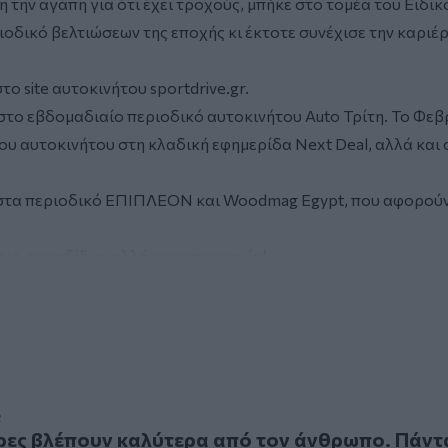
την αγάπη για ότι έχει τροχούς, μπήκε στο τομέα του Ειδικ
οδικό βελτιώσεων της εποχής κι έκτοτε συνέχισε την καριέρ
ο site αυτοκινήτου sportdrive.gr.
ι στο εβδομαδιαίο περιοδικό αυτοκινήτου Auto Τρίτη. Το Φε
ου αυτοκινήτου στη κλαδική εφημερίδα Next Deal, αλλά και σ
ς στα περιοδικό ΕΠΙΠΛΕΟΝ και Woodmag Egypt, που αφορού
ς, τα ταξίδια, αλλά και η πυγμαχία!
 βλέπουν καλύτερα από τον άνθρωπο. Πάντα;
2
ρες βλέπουν καλύτερα από τον άνθρωπο. Πάντ