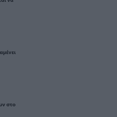
ντρο του κινδύνου
αμένει
ουν στο