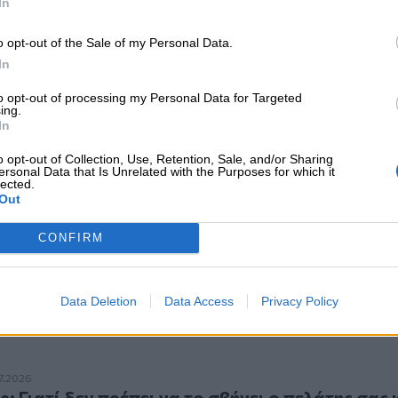
In
ξέρει ότι θα χαλάσει πριν από τον οδηγό;
07.2026
το ξέρει ότι θα χαλάσει πριν από τον οδηγό;
o opt-out of the Sale of my Personal Data.
In
to opt-out of processing my Personal Data for Targeted
ing.
In
o opt-out of Collection, Use, Retention, Sale, and/or Sharing
ersonal Data that Is Unrelated with the Purposes for which it
lected.
Out
ν πριν από τις διακοπές: Tι πρέπει να θυμίζει ο ασφαλιστής
7.2026
ικών πριν από τις διακοπές: Tι πρέπει να θυμίζ
CONFIRM
 στον πελάτη του
Data Deletion
Data Access
Privacy Policy
ιατί δεν πρέπει να το σβήνει ο πελάτης σας και να συνεχίζει;
7.2026
e: Γιατί δεν πρέπει να το σβήνει ο πελάτης σας 