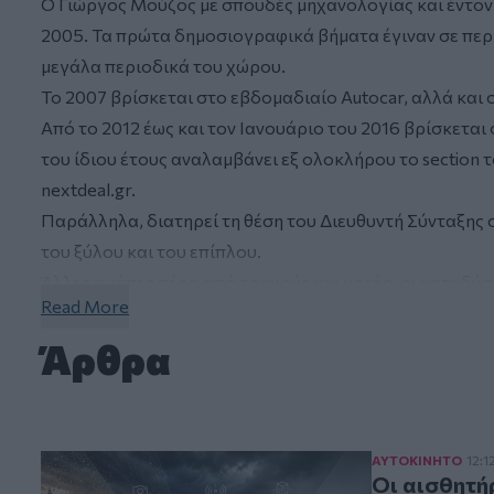
Ο Γιώργος Μούζος με σπουδές μηχανολογίας και έντονη 
2005. Τα πρώτα δημοσιογραφικά βήματα έγιναν σε περι
μεγάλα περιοδικά του χώρου.
Το 2007 βρίσκεται στο εβδομαδιαίο Autocar, αλλά και στ
Από το 2012 έως και τον Ιανουάριο του 2016 βρίσκετα
του ίδιου έτους αναλαμβάνει εξ ολοκλήρου το section τ
nextdeal.gr.
Παράλληλα, διατηρεί τη θέση του Διευθυντή Σύνταξη
του ξύλου και του επίπλου.
Άλλες αγάπες πέρα από τροχούς και μοτέρ, οι καταδύσει
Read More
Άρθρα
Οι αισθητήρες
ΑΥΤΟΚΙΝΗΤΟ
12:1
Οι αισθητή