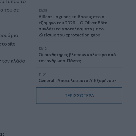
ού Τύπου το
α του σε
12:25
Allianz: Ισχυρές επιδόσεις στο α’
εξάμηνο του 2026 – Ο Oliver Bäte
συνδέει τα αποτελέσματα με το
βρουάριο
κλείσιμο του «protection gap»
το site
12:12
Οι αισθητήρες βλέπουν καλύτερα από
ν τον κλάδο
τον άνθρωπο. Πάντα;
11:01
Generali: Αποτελέσματα Α' Εξαμήνου -
Εξαιρετική ανάπτυξη στα Λειτουργικά
και Προσαρμοσμένα Καθαρά
ΠΕΡΙΣΣΟΤΕΡΑ
Αποτελέσματα με συμβολή από όλες
τις επιχειρηματικές δραστηριότητες
10:28
Ομαδικά Ασφαλιστικά προϊόντα
Επαγγελματικής Συνταξιοδότησης: Νέο
α;