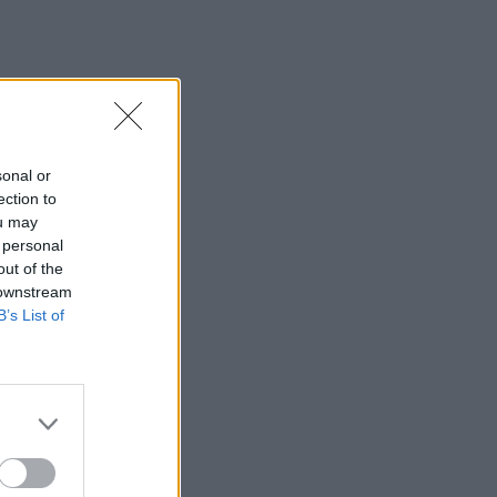
οδηγήσει σε ενεργειακή κρίση;
06.08.2026 - 09:15
Στέλιος Λιανός – INTERAMERICAN /
Αθηναϊκή Γενική Κλινική
 να
06.08.2026 - 08:40
Η γαλλική «ψήφος» στο «καλώδιο» και
sonal or
τα συμφέροντα, οι ελληνικές τράπεζες
ection to
«πρωταθλήτριες» στα δάνεια, νέο deal
ou may
Βαρδινογιάννη- Εξάρχου και ο
 personal
διπλασιασμός των κερδών της ΔΕΗ
out of the
 downstream
05.08.2026 - 13:37
B’s List of
Randy Schekman, Νομπελίστας Ιατρικής:
«Σε πέντε χρόνια μπορεί να έχουμε
θεραπεία που αναστέλλει την εξέλιξη
του Πάρκινσον»
05.08.2026 - 12:33
Ε.Ε και παράνομη μετανάστευση:
προτάσεις και δράσεις με παρονομαστή