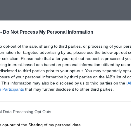
άτες σας με σαγιονάρες; Αν ναι, πείτε τους να σταματήσουν!
07.2026
πελάτες σας με σαγιονάρες; Αν ναι, πείτε τους
 -
Do Not Process My Personal Information
υν!
to opt-out of the sale, sharing to third parties, or processing of your per
formation for targeted advertising by us, please use the below opt-out s
r selection. Please note that after your opt-out request is processed y
eing interest-based ads based on personal information utilized by us or
disclosed to third parties prior to your opt-out. You may separately opt-
losure of your personal information by third parties on the IAB’s list of
 δευτερόλεπτα μετά το τροχαίο
07.2026
. This information may also be disclosed by us to third parties on the
IA
 30 δευτερόλεπτα μετά το τροχαίο
Participants
that may further disclose it to other third parties.
l Data Processing Opt Outs
o opt-out of the Sharing of my personal data.