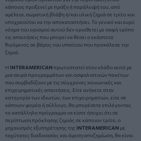
κάποιος προξενεί με πράξη ή παράλειψή του, από
αμέλεια, σωματική βλάβη ή/και υλική ζημιά σε τρίτο και
υποχρεούται να την αποκαταστήσει. Το γενικό και ευρύ
νόημα του ορισμού αυτού δεν οριοθετεί με σαφή τρόπο
τις απαιτήσεις που μπορεί να θέσει ο εκάστοτε
θιγόμενος σε βάρος του υπαίτιου που προκάλεσε την
ζημιά.
Η
INTERAMERICAN
πρωτοστατεί στον κλάδο αυτό με
μια σειρά προγραμμάτων και ασφαλιστικών πακέτων
που συμβαδίζουν με τις σύγχρονες κοινωνικές και
επιχειρηματικές απαιτήσεις. Είτε ανήκετε στην
κατηγορία των ιδιωτών, των επιχειρηματιών, είτε σε
κάποιον φορέα ή σύλλογο, θα μπορέσετε επιλέγοντας
το κατάλληλο πρόγραμμα να είστε ήσυχοι ότι σε
περίπτωση πρόκλησης ζημιάς σε κάποιον τρίτο, ο
μηχανισμός εξυπηρέτησης της
INTERAMERICAN
με
ταχύτατες διαδικασίες και άμεση αποζημίωση, θα είναι