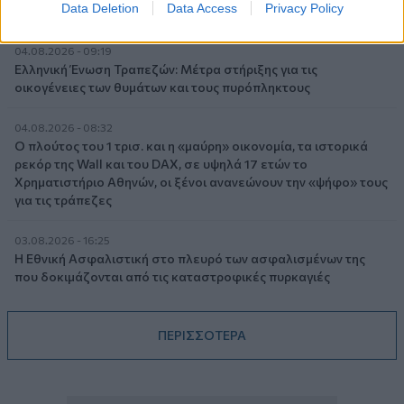
Data Deletion
Data Access
Privacy Policy
ΙΑΤΡΙΚΟ ΑΘΗΝΩΝ
04.08.2026 - 09:19
Ελληνική Ένωση Τραπεζών: Μέτρα στήριξης για τις
οικογένειες των θυμάτων και τους πυρόπληκτους
04.08.2026 - 08:32
Ο πλούτος του 1 τρισ. και η «μαύρη» οικονομία, τα ιστορικά
ρεκόρ της Wall και του DAX, σε υψηλά 17 ετών το
Χρηματιστήριο Αθηνών, οι ξένοι ανανεώνουν την «ψήφο» τους
για τις τράπεζες
03.08.2026 - 16:25
Η Εθνική Ασφαλιστική στο πλευρό των ασφαλισμένων της
που δοκιμάζονται από τις καταστροφικές πυρκαγιές
ΠΕΡΙΣΣΟΤΕΡΑ