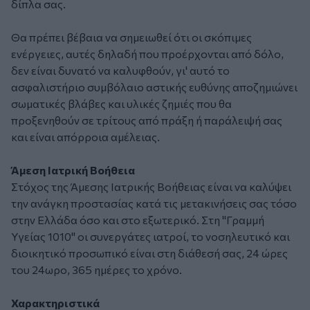
δίπλα σας.
Θα πρέπει βέβαια να σημειωθεί ότι οι σκόπιμες
ενέργειες, αυτές δηλαδή που προέρχονται από δόλο,
δεν είναι δυνατό να καλυφθούν, γι' αυτό το
ασφαλιστήριο συμβόλαιο αστικής ευθύνης αποζημιώνει
σωματικές βλάβες και υλικές ζημιές που θα
προξενηθούν σε τρίτους από πράξη ή παράλειψή σας
και είναι απόρροια αμέλειας.
Άμεση Ιατρική Βοήθεια
Στόχος της Άμεσης Ιατρικής Βοήθειας είναι να καλύψει
την ανάγκη προστασίας κατά τις μετακινήσεις σας τόσο
στην Ελλάδα όσο και στο εξωτερικό. Στη "Γραμμή
Υγείας 1010" οι συνεργάτες ιατροί, το νοσηλευτικό και
διοικητικό προσωπικό είναι στη διάθεσή σας, 24 ώρες
του 24ωρο, 365 ημέρες το χρόνο.
Χαρακτηριστικά