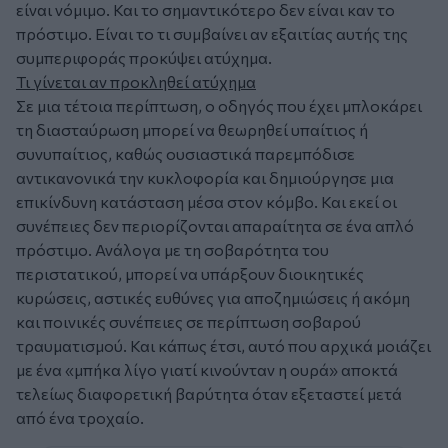
είναι νόμιμο. Και το σημαντικότερο δεν είναι καν το
πρόστιμο. Είναι το τι συμβαίνει αν εξαιτίας αυτής της
συμπεριφοράς προκύψει ατύχημα.
Τι γίνεται αν προκληθεί ατύχημα
Σε μια τέτοια περίπτωση, ο οδηγός που έχει μπλοκάρει
τη διασταύρωση μπορεί να θεωρηθεί υπαίτιος ή
συνυπαίτιος, καθώς ουσιαστικά παρεμπόδισε
αντικανονικά την κυκλοφορία και δημιούργησε μια
επικίνδυνη κατάσταση μέσα στον κόμβο. Και εκεί οι
συνέπειες δεν περιορίζονται απαραίτητα σε ένα απλό
πρόστιμο. Ανάλογα με τη σοβαρότητα του
περιστατικού, μπορεί να υπάρξουν διοικητικές
κυρώσεις, αστικές ευθύνες για αποζημιώσεις ή ακόμη
και ποινικές συνέπειες σε περίπτωση σοβαρού
τραυματισμού. Και κάπως έτσι, αυτό που αρχικά μοιάζει
με ένα «μπήκα λίγο γιατί κινούνταν η ουρά» αποκτά
τελείως διαφορετική βαρύτητα όταν εξεταστεί μετά
από ένα τροχαίο.