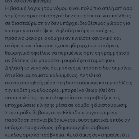
όχι κόκκινο φανάρι;
Η βασική λογική του νόμου είναι πολύ πιο απλή απ’ όσο
νομίζουν αρκετοί οδηγοί: δεν επιτρέπεται να εισέλθεις
σε διασταύρωση αν δεν υπάρχει διαθέσιμος χώρος για
να την εγκαταλείψεις. Δηλαδή ακόμη κι αν έχεις
πράσινο φανάρι, ακόμη κι αν κινείσαι κανονικά και
ακόμη κι αν πίσω σου έχουν ήδη αρχίσει οι κόρνες,
θεωρητικά οφείλεις να περιμένεις πριν τη γραμμή stop
αν βλέπεις ότι μπροστά η ουρά έχει σταματήσει.
Δηλαδή το γεγονός ότι μπήκες με πράσινο δεν σημαίνει
ότι είσαι αυτόματα καλυμμένος. Αν τελικά
ακινητοποιηθείς μέσα στη διασταύρωση και εμποδίζεις
την κάθετη κυκλοφορία, μπορεί να θεωρηθεί ότι
παρακωλύεις την κυκλοφορία και παραβιάζεις τις
υποχρεώσεις κίνησης μέσα σε κόμβο ή διασταύρωση.
Στην πράξη βέβαια, στην Ελλάδα η συγκεκριμένη
παράβαση σπάνια βεβαιώνεται συστηματικά, εκτός αν
υπάρχει τροχονόμος ή δημιουργηθεί σοβαρό
κυκλοφοριακό πρόβλημα. Αυτό όμως δεν σημαίνει ότι