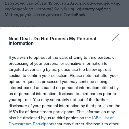
Στόχος για νέα δάνεια 15 δισ. το 2026, η «ακτινογραφία» της
κερδοφορίας των τραπεζών, η δυναμική επιστροφή της
Metlen, μεγαλώνει ταχύτατα η CrediaBank
06.08.2026 - 22:39
10.000 φορές η διεθνής επιστημονική κοινότητα παρέπεμψε
Next Deal -
Do Not Process My Personal
στο έργο του – Ποιος είναι ο Έλληνας χειρουργός Χρήστος
Information
Κοντοβουνήσιος
If you wish to opt-out of the sale, sharing to third parties, or
06.08.2026 - 14:55
processing of your personal or sensitive information for
Μιχάλης Τάτσης, Insurance & Healthcare Analyst, διευθυντής
Επιχειρηματικής Ανάπτυξης Ομίλου HHG
targeted advertising by us, please use the below opt-out
section to confirm your selection. Please note that after your
opt-out request is processed you may continue seeing
06.08.2026 - 13:30
interest-based ads based on personal information utilized by
Όταν η επόμενη μέρα είναι στάχτη, τι θα πει ο Ασφαλιστικός
us or personal information disclosed to third parties prior to
Διαμεσολαβητής στον πελάτη κλάδου υγείας;
your opt-out. You may separately opt-out of the further
disclosure of your personal information by third parties on the
06.08.2026 - 12:22
IAB’s list of downstream participants. This information may
Kavita Patel - PhARMA Innovation Forum: Ένα στα πέντε
also be disclosed by us to third parties on the
IAB’s List of
καινοτόμα φάρμακα φτάνει τελικά στην Ελλάδα
Downstream Participants
that may further disclose it to other