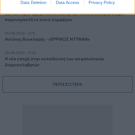
Data Deletion
Data Access
Privacy Policy
05.08.2026 - 12:33
Ε.Ε και παράνομη μετανάστευση: προτάσεις και δράσεις με
παρονομαστή το κοινό συμφέρον
05.08.2026 - 12:11
Αντώνης Βουκλαρής - «ΕΡΡΙΚΟΣ ΝΤΥΝΑΝ»
05.08.2026 - 11:30
Η νέα εποχή στην εκπαίδευση των ασφαλιστικών
διαμεσολαβητών
ΠΕΡΙΣΣΟΤΕΡΑ