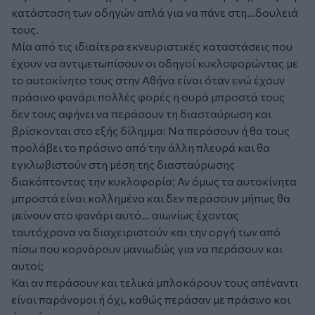
κατάσταση των οδηγών απλά για να πάνε στη…δουλειά
τους.
Μία από τις ιδιαίτερα εκνευριστικές καταστάσεις που
έχουν να αντιμετωπίσουν οι οδηγοί κυκλοφορώντας με
το αυτοκίνητο τους στην Αθήνα είναι όταν ενώ έχουν
πράσινο φανάρι πολλές φορές η ουρά μπροστά τους
δεν τους αφήνει να περάσουν τη διασταύρωση και
βρίσκονται στο εξής δίλημμα: Να περάσουν ή θα τους
προλάβει το πράσινο από την άλλη πλευρά και θα
εγκλωβιστούν στη μέση της διασταύρωσης
διακόπτοντας την κυκλοφορία; Αν όμως τα αυτοκίνητα
μπροστά είναι κολλημένα και δεν περάσουν μήπως θα
μείνουν στο φανάρι αυτό… αιωνίως έχοντας
ταυτόχρονα να διαχειριστούν και την οργή των από
πίσω που κορνάρουν μανιωδώς για να περάσουν και
αυτοί;
Και αν περάσουν και τελικά μπλοκάρουν τους απέναντι
είναι παράνομοι ή όχι, καθώς περάσαν με πράσινο και