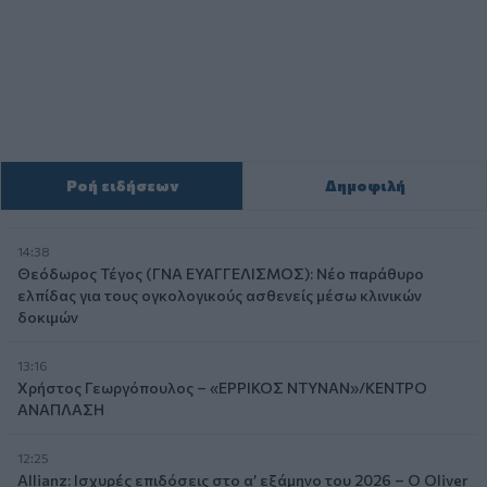
Ροή ειδήσεων
Δημοφιλή
14:38
Θεόδωρος Τέγος (ΓΝΑ ΕΥΑΓΓΕΛΙΣΜΟΣ): Νέο παράθυρο
ελπίδας για τους ογκολογικούς ασθενείς μέσω κλινικών
δοκιμών
13:16
Χρήστος Γεωργόπουλος – «ΕΡΡΙΚΟΣ ΝΤΥΝΑΝ»/ΚΕΝΤΡΟ
ΑΝΑΠΛΑΣΗ
12:25
Allianz: Ισχυρές επιδόσεις στο α’ εξάμηνο του 2026 – Ο Oliver