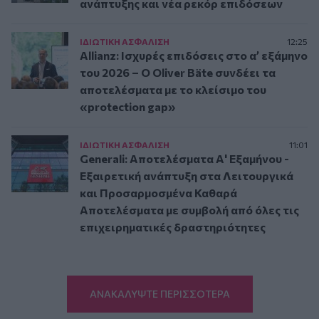
ανάπτυξης και νέα ρεκόρ επιδόσεων
ΙΔΙΩΤΙΚΗ ΑΣΦAΛΙΣΗ
12:25
Allianz: Ισχυρές επιδόσεις στο α’ εξάμηνο
του 2026 – Ο Oliver Bäte συνδέει τα
αποτελέσματα με το κλείσιμο του
«protection gap»
ΙΔΙΩΤΙΚΗ ΑΣΦAΛΙΣΗ
11:01
Generali: Αποτελέσματα Α' Εξαμήνου -
Εξαιρετική ανάπτυξη στα Λειτουργικά
και Προσαρμοσμένα Καθαρά
Αποτελέσματα με συμβολή από όλες τις
επιχειρηματικές δραστηριότητες
ΑΝΑΚΑΛΥΨΤΕ ΠΕΡΙΣΣΟΤΕΡΑ