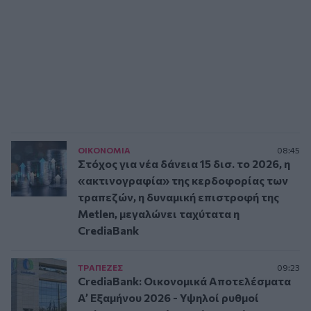
ΟΙΚΟΝΟΜΙΑ
08:45
Στόχος για νέα δάνεια 15 δισ. το 2026, η
«ακτινογραφία» της κερδοφορίας των
τραπεζών, η δυναμική επιστροφή της
Metlen, μεγαλώνει ταχύτατα η
CrediaBank
ΤΡAΠΕΖΕΣ
09:23
CrediaBank: Οικονομικά Αποτελέσματα
A’ Εξαμήνου 2026 - Υψηλοί ρυθμοί