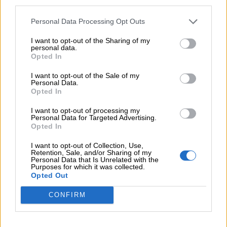
third parties.
06.08.2026 - 11:37
Μείωση ασφαλιστικών εισφορών ύψους 240 εκατ. ευρώ
Personal Data Processing Opt Outs
ζητούν οι έμποροι από την Κυβέρνηση
I want to opt-out of the Sharing of my
06.08.2026 - 10:45
personal data.
Opted In
Ευρώπη: Μπορεί η κλιματική αλλαγή να οδηγήσει σε
ενεργειακή κρίση;
I want to opt-out of the Sale of my
Personal Data.
06.08.2026 - 09:15
Opted In
Στέλιος Λιανός – INTERAMERICAN / Αθηναϊκή Γενική Κλινική
I want to opt-out of processing my
Personal Data for Targeted Advertising.
06.08.2026 - 08:40
Opted In
Η γαλλική «ψήφος» στο «καλώδιο» και τα συμφέροντα, οι
ελληνικές τράπεζες «πρωταθλήτριες» στα δάνεια, νέο deal
I want to opt-out of Collection, Use,
Retention, Sale, and/or Sharing of my
Βαρδινογιάννη- Εξάρχου και ο διπλασιασμός των κερδών της
Personal Data that Is Unrelated with the
ΔΕΗ
Purposes for which it was collected.
Opted Out
05.08.2026 - 13:37
CONFIRM
Randy Schekman, Νομπελίστας Ιατρικής: «Σε πέντε χρόνια
μπορεί να έχουμε θεραπεία που αναστέλλει την εξέλιξη του
Πάρκινσον»