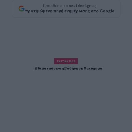
Προσθέστε το
nextdeal.gr
ως
προτιμώμενη πηγή ενημέρωσης στο Google
ΣΧΕΤΙΚΆ TAGS
διασταύρωση
οδήγηση
ατύχημα