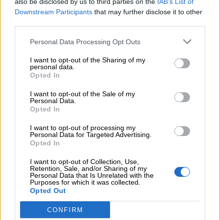
also be disclosed by us to third parties on the
IAB’s List of
Bäte συνδέει τα αποτελέσματα με το κλείσιμο του
Downstream Participants
that may further disclose it to other
«protection gap»
third parties.
12:12
Personal Data Processing Opt Outs
Οι αισθητήρες βλέπουν καλύτερα από τον άνθρωπο. Πάντα;
I want to opt-out of the Sharing of my
personal data.
11:01
Opted In
Generali: Αποτελέσματα Α' Εξαμήνου - Εξαιρετική ανάπτυξη
στα Λειτουργικά και Προσαρμοσμένα Καθαρά Αποτελέσματα
I want to opt-out of the Sale of my
με συμβολή από όλες τις επιχειρηματικές δραστηριότητες
Personal Data.
Opted In
10:28
I want to opt-out of processing my
Ομαδικά Ασφαλιστικά προϊόντα Επαγγελματικής
Personal Data for Targeted Advertising.
Συνταξιοδότησης: Νέο πεδίο ανάπτυξης για ασφαλιστικές και
Opted In
ασφαλιστές
I want to opt-out of Collection, Use,
Retention, Sale, and/or Sharing of my
09:23
Personal Data that Is Unrelated with the
Purposes for which it was collected.
CrediaBank: Οικονομικά Αποτελέσματα A’ Εξαμήνου 2026 -
Opted Out
Υψηλοί ρυθμοί ανάπτυξης και νέα ρεκόρ επιδόσεων
CONFIRM
08:45