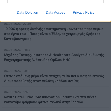
Στόχος για νέα δάνεια 15 δισ. το 2026, η «ακτινογραφία» της
κερδοφορίας των τραπεζών, η δυναμική επιστροφή της
Data Deletion
Data Access
Privacy Policy
Metlen, μεγαλώνει ταχύτατα η CrediaBank
06.08.2026 - 22:39
10.000 φορές η διεθνής επιστημονική κοινότητα παρέπεμψε
στο έργο του – Ποιος είναι ο Έλληνας χειρουργός Χρήστος
Κοντοβουνήσιος
06.08.2026 - 14:55
Μιχάλης Τάτσης, Insurance & Healthcare Analyst, διευθυντής
Επιχειρηματικής Ανάπτυξης Ομίλου HHG
06.08.2026 - 13:30
Όταν η επόμενη μέρα είναι στάχτη, τι θα πει ο Ασφαλιστικός
Διαμεσολαβητής στον πελάτη κλάδου υγείας;
06.08.2026 - 12:22
Kavita Patel - PhARMA Innovation Forum: Ένα στα πέντε
καινοτόμα φάρμακα φτάνει τελικά στην Ελλάδα