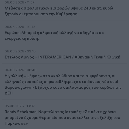
06.08.2026 - 11:37
Μείωση ασφαλιστικών εισφορών ύψους 240 εκατ. ευρώ
ζητούν οι έμποροι από την Κυβέρνηση
06.08.2026 - 10:45
Ευρώπη: Μπορεί η κλιματική αλλαγή να οδηγήσει σε
ενεργειακή κρίση;
06.08.2026 - 09:15
Στέλιος Λιανός – INTERAMERICAN / Αθηναϊκή Γενική Κλινική
06.08.2026 - 08:40
Η γαλλική «ψήφος» στο «καλώδιο» και τα συμφέροντα, οι
ελληνικές τράπεζες «πρωταθλήτριες» στα δάνεια, νέο deal
Βαρδινογιάννη- Εξάρχου και ο διπλασιασμός των κερδών της
ΔΕΗ
05.08.2026 - 13:37
Randy Schekman, Νομπελίστας Ιατρικής: «Σε πέντε χρόνια
μπορεί να έχουμε θεραπεία που αναστέλλει την εξέλιξη του
Πάρκινσον»