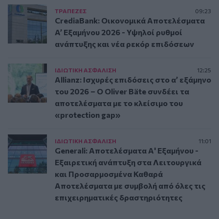
ΤΡAΠΕΖΕΣ
09:23
CrediaBank: Οικονομικά Αποτελέσματα
A’ Εξαμήνου 2026 - Υψηλοί ρυθμοί
ανάπτυξης και νέα ρεκόρ επιδόσεων
ΙΔΙΩΤΙΚΗ ΑΣΦAΛΙΣΗ
12:25
Allianz: Ισχυρές επιδόσεις στο α’ εξάμηνο
του 2026 – Ο Oliver Bäte συνδέει τα
αποτελέσματα με το κλείσιμο του
«protection gap»
ΙΔΙΩΤΙΚΗ ΑΣΦAΛΙΣΗ
11:01
Generali: Αποτελέσματα Α' Εξαμήνου -
Εξαιρετική ανάπτυξη στα Λειτουργικά
και Προσαρμοσμένα Καθαρά
Αποτελέσματα με συμβολή από όλες τις
επιχειρηματικές δραστηριότητες