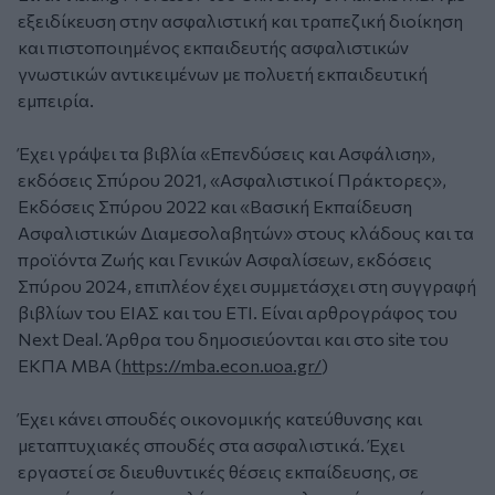
εξειδίκευση στην ασφαλιστική και τραπεζική διοίκηση
και πιστοποιημένος εκπαιδευτής ασφαλιστικών
γνωστικών αντικειμένων με πολυετή εκπαιδευτική
εμπειρία.
Έχει γράψει τα βιβλία «Επενδύσεις και Ασφάλιση»,
εκδόσεις Σπύρου 2021, «Ασφαλιστικοί Πράκτορες»,
Εκδόσεις Σπύρου 2022 και «Βασική Εκπαίδευση
Ασφαλιστικών Διαμεσολαβητών» στους κλάδους και τα
προϊόντα Ζωής και Γενικών Ασφαλίσεων, εκδόσεις
Σπύρου 2024, επιπλέον έχει συμμετάσχει στη συγγραφή
βιβλίων του ΕΙΑΣ και του ΕΤΙ. Είναι αρθρογράφος του
Next Deal. Άρθρα του δημοσιεύονται και στο site του
ΕΚΠΑ ΜΒΑ (
https://mba.econ.uoa.gr/
)
Έχει κάνει σπουδές οικονομικής κατεύθυνσης και
μεταπτυχιακές σπουδές στα ασφαλιστικά. Έχει
εργαστεί σε διευθυντικές θέσεις εκπαίδευσης, σε