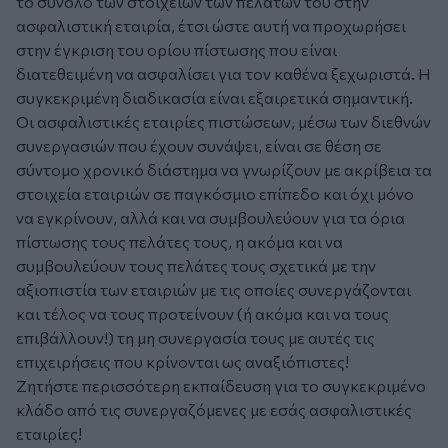
το σύνολο των στοιχείων των πελατών του στην
ασφαλιστική εταιρία, έτσι ώστε αυτή να προχωρήσει
στην έγκριση του ορίου πίστωσης που είναι
διατεθειμένη να ασφαλίσει για τον καθένα ξεχωριστά. Η
συγκεκριμένη διαδικασία είναι εξαιρετικά σημαντική.
Οι ασφαλιστικές εταιρίες πιστώσεων, μέσω των διεθνών
συνεργασιών που έχουν συνάψει, είναι σε θέση σε
σύντομο χρονικό διάστημα να γνωρίζουν με ακρίβεια τα
στοιχεία εταιριών σε παγκόσμιο επίπεδο και όχι μόνο
να εγκρίνουν, αλλά και να συμβουλεύουν για τα όρια
πίστωσης τους πελάτες τους, η ακόμα και να
συμβουλεύουν τους πελάτες τους σχετικά με την
αξιοπιστία των εταιριών με τις οποίες συνεργάζονται
και τέλος να τους προτείνουν (ή ακόμα και να τους
επιβάλλουν!) τη μη συνεργασία τους με αυτές τις
επιχειρήσεις που κρίνονται ως αναξιόπιστες!
Ζητήστε περισσότερη εκπαίδευση για το συγκεκριμένο
κλάδο από τις συνεργαζόμενες με εσάς ασφαλιστικές
εταιρίες!