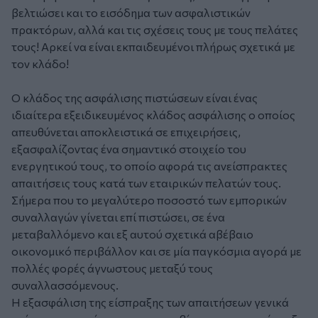
βελτιώσει και το εισόδημα των ασφαλιστικών
πρακτόρων, αλλά και τις σχέσεις τους με τους πελάτες
τους! Αρκεί να είναι εκπαιδευμένοι πλήρως σχετικά με
τον κλάδο!
Ο κλάδος της ασφάλισης πιστώσεων είναι ένας
ιδιαίτερα εξειδικευμένος κλάδος ασφάλισης ο οποίος
απευθύνεται αποκλειστικά σε επιχειρήσεις,
εξασφαλίζοντας ένα σημαντικό στοιχείο του
ενεργητικού τους, το οποίο αφορά τις ανείσπρακτες
απαιτήσεις τους κατά των εταιρικών πελατών τους.
Σήμερα που το μεγαλύτερο ποσοστό των εμπορικών
συναλλαγών γίνεται επί πιστώσει, σε ένα
μεταβαλλόμενο και εξ αυτού σχετικά αβέβαιο
οικονομικό περιβάλλον και σε μία παγκόσμια αγορά με
πολλές φορές άγνωστους μεταξύ τους
συναλλασσόμενους.
Η εξασφάλιση της είσπραξης των απαιτήσεων γενικά