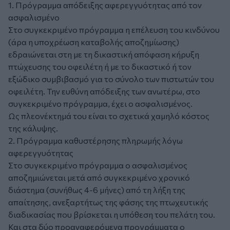
1. Πρόγραμμα απόδειξης αφερεγγυότητας από τον
ασφαλισμένο
Στο συγκεκριμένο πρόγραμμα η επέλευση του κινδύνου
(άρα η υποχρέωση καταβολής αποζημίωσης)
εδραιώνεται στη με τη δικαστική απόφαση κήρυξη
πτώχευσης του οφειλέτη ή με το δικαστικό ή τον
εξώδικο συμβιβασμό για το σύνολο των πιστωτών του
οφειλέτη. Την ευθύνη απόδειξης των ανωτέρω, στο
συγκεκριμένο πρόγραμμα, έχει ο ασφαλισμένος.
Ως πλεονέκτημά του είναι το σχετικά χαμηλό κόστος
της κάλυψης.
2. Πρόγραμμα καθυστέρησης πληρωμής λόγω
αφερεγγυότητας
Στο συγκεκριμένο πρόγραμμα ο ασφαλισμένος
αποζημιώνεται μετά από συγκεκριμένο χρονικό
διάστημα (συνήθως 4-6 μήνες) από τη λήξη της
απαίτησης, ανεξαρτήτως της φάσης της πτωχευτικής
διαδικασίας που βρίσκεται η υπόθεση του πελάτη του.
Και στα δύο προαναφερόμενα προγράμματα ο