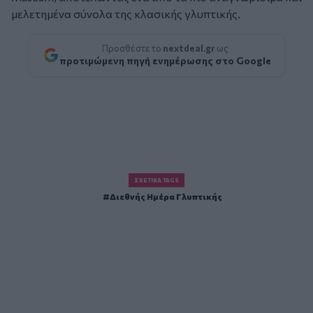
μελετημένα σύνολα της κλασικής γλυπτικής.
Προσθέστε το
nextdeal.gr
ως
προτιμώμενη πηγή ενημέρωσης στο Google
ΣΧΕΤΙΚΆ TAGS
Διεθνής Ημέρα Γλυπτικής