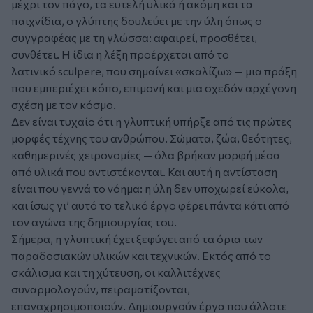
μέχρι τον πάγο, τα ευτελή υλικά ή ακόμη και τα
παιχνίδια, ο γλύπτης δουλεύει με την ύλη όπως ο
συγγραφέας με τη γλώσσα: αφαιρεί, προσθέτει,
συνθέτει. Η ίδια η λέξη προέρχεται από το
λατινικό sculpere, που σημαίνει «σκαλίζω» — μια πράξη
που εμπεριέχει κόπο, επιμονή και μια σχεδόν αρχέγονη
σχέση με τον κόσμο.
Δεν είναι τυχαίο ότι η γλυπτική υπήρξε από τις πρώτες
μορφές τέχνης του ανθρώπου. Σώματα, ζώα, θεότητες,
καθημερινές χειρονομίες — όλα βρήκαν μορφή μέσα
από υλικά που αντιστέκονται. Και αυτή η αντίσταση
είναι που γεννά το νόημα: η ύλη δεν υποχωρεί εύκολα,
και ίσως γι’ αυτό το τελικό έργο φέρει πάντα κάτι από
τον αγώνα της δημιουργίας του.
Σήμερα, η γλυπτική έχει ξεφύγει από τα όρια των
παραδοσιακών υλικών και τεχνικών. Εκτός από το
σκάλισμα και τη χύτευση, οι καλλιτέχνες
συναρμολογούν, πειραματίζονται,
επαναχρησιμοποιούν. Δημιουργούν έργα που άλλοτε