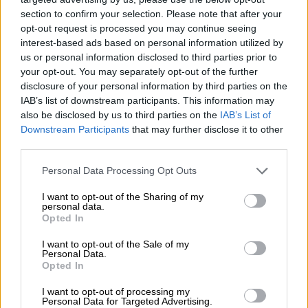
05.08.2026 - 13:37
section to confirm your selection. Please note that after your
Randy Schekman, Νομπελίστας Ιατρικής: «Σε πέντε χρόνια
μπορεί να έχουμε θεραπεία που αναστέλλει την εξέλιξη του
opt-out request is processed you may continue seeing
Πάρκινσον»
interest-based ads based on personal information utilized by
us or personal information disclosed to third parties prior to
your opt-out. You may separately opt-out of the further
05.08.2026 - 12:33
disclosure of your personal information by third parties on the
Ε.Ε και παράνομη μετανάστευση: προτάσεις και δράσεις με
παρονομαστή το κοινό συμφέρον
IAB’s list of downstream participants. This information may
also be disclosed by us to third parties on the
IAB’s List of
Downstream Participants
that may further disclose it to other
05.08.2026 - 12:11
third parties.
Αντώνης Βουκλαρής - «ΕΡΡΙΚΟΣ ΝΤΥΝΑΝ»
Personal Data Processing Opt Outs
05.08.2026 - 11:30
Η νέα εποχή στην εκπαίδευση των ασφαλιστικών
I want to opt-out of the Sharing of my
διαμεσολαβητών
personal data.
Opted In
05.08.2026 - 10:50
I want to opt-out of the Sale of my
Ξεκινούν οι αιτήσεις στο vouchers.gov.gr για το Πρόγραμμα
Personal Data.
«Τουρισμός για όλους 2026-2027»
Opted In
I want to opt-out of processing my
05.08.2026 - 10:19
Personal Data for Targeted Advertising.
WWF: Περισσότερα από 180.000 στρέμματα καμένων