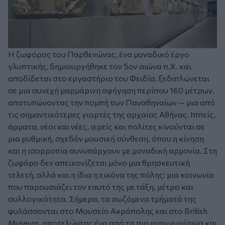
Η ζωφόρος του Παρθενώνας, ένα μοναδικό έργο
γλυπτικής, δημιουργήθηκε τον 5ον αιώνα π.Χ. και
αποδίδεται στο εργαστήριο του Φειδία, ξεδιπλώνεται
σε μια συνεχή μαρμάρινη αφήγηση περίπου 160 μέτρων,
αποτυπώνοντας την πομπή των Παναθηναίων — μια από
τις σημαντικότερες γιορτές της αρχαίας Αθήνας. Ιππείς,
άρματα, νέοι και νέες, ιερείς και πολίτες κινούνται σε
μια ρυθμική, σχεδόν μουσική σύνθεση, όπου η κίνηση
και η ισορροπία συνυπάρχουν με μοναδική αρμονία. Στη
ζωφόρο δεν απεικονίζεται μόνο μια θρησκευτική
τελετή, αλλά και η ίδια η εικόνα της πόλης: μια κοινωνία
που παρουσιάζει τον εαυτό της με τάξη, μέτρο και
συλλογικότητα. Σήμερα, τα σωζόμενα τμήματά της
φυλάσσονται στο Μουσείο Ακρόπολης και στο British
Museum, αποτελώντας ένα από τα πιο αναγνωρίσιμα και