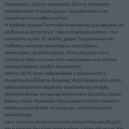
προκαλούν, άλλοτε συγκινούν, άλλοτε στέκονται
σιωπηλά στον δημόσιο χώρο, περιμένοντας έναν
περαστικό να σταθεί για λίγο.
Η Διεθνής Ημέρα Γλυπτικής είναι επίσης μια αφορμή για
να βγουν αυτά τα έργα —και οι δημιουργοί τους— πιο
κοντά στο κοινό. Σε πολλές χώρες διοργανώνονται
εκθέσεις, ανοιχτά εργαστήρια, περιηγήσεις,
συναντήσεις με καλλιτέχνες. Είναι μια μέρα που η
γλυπτική παύει να είναι κάτι «απόμακρο» και γίνεται
εμπειρία άμεση, σχεδόν προσωπική.
Από το 2015, όταν καθιερώθηκε η ημέρα αυτή, η
συμμετοχή αυξάνεται διαρκώς. Αυτό δείχνει κάτι απλό
αλλά ουσιαστικό: παρά την ταχύτητα της εποχής,
εξακολουθούμε να έχουμε ανάγκη από έργα που έχουν
βάρος, όγκο, παρουσία. Από μορφές που δεν περνούν
απλώς μπροστά από τα μάτια μας, αλλά στέκονται
απέναντί μας.
Ίσως τελικά η γλυπτική να είναι η τέχνη που μας θυμίζει
ότι ο κόσμος δεν είναι μόνο εικόνα — είναι και σώμα. Και