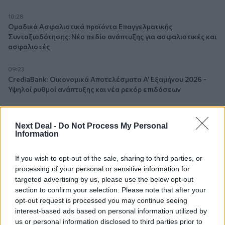
10:28
Ομαδικά Ασφαλιστικά προϊόντα Επαγγελματικής
Συνταξιοδότησης: Νέο πεδίο ανάπτυξης για ασφαλιστικές και
ασφαλιστές
09:23
CrediaBank: Οικονομικά Αποτελέσματα A’ Εξαμήνου 2026 -
Υψηλοί ρυθμοί ανάπτυξης και νέα ρεκόρ επιδόσεων
08:45
Στόχος για νέα δάνεια 15 δισ. το 2026, η «ακτινογραφία» της
Next Deal -
Do Not Process My Personal
κερδοφορίας των τραπεζών, η δυναμική επιστροφή της
Information
Metlen, μεγαλώνει ταχύτατα η CrediaBank
If you wish to opt-out of the sale, sharing to third parties, or
06.08.2026 - 22:39
processing of your personal or sensitive information for
10.000 φορές η διεθνής επιστημονική κοινότητα παρέπεμψε
targeted advertising by us, please use the below opt-out
στο έργο του – Ποιος είναι ο Έλληνας χειρουργός Χρήστος
section to confirm your selection. Please note that after your
Κοντοβουνήσιος
opt-out request is processed you may continue seeing
interest-based ads based on personal information utilized by
06.08.2026 - 14:55
us or personal information disclosed to third parties prior to