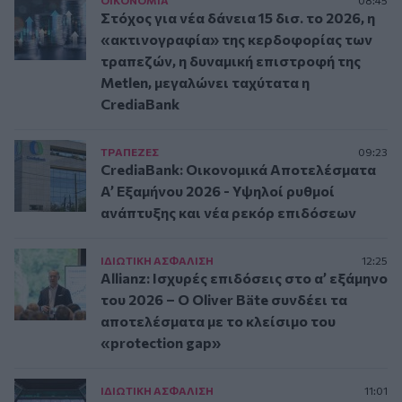
ΟΙΚΟΝΟΜΙΑ
08:45
Στόχος για νέα δάνεια 15 δισ. το 2026, η
«ακτινογραφία» της κερδοφορίας των
τραπεζών, η δυναμική επιστροφή της
Metlen, μεγαλώνει ταχύτατα η
CrediaBank
ΤΡAΠΕΖΕΣ
09:23
CrediaBank: Οικονομικά Αποτελέσματα
A’ Εξαμήνου 2026 - Υψηλοί ρυθμοί
ανάπτυξης και νέα ρεκόρ επιδόσεων
ΙΔΙΩΤΙΚΗ ΑΣΦAΛΙΣΗ
12:25
Allianz: Ισχυρές επιδόσεις στο α’ εξάμηνο
του 2026 – Ο Oliver Bäte συνδέει τα
αποτελέσματα με το κλείσιμο του
«protection gap»
ΙΔΙΩΤΙΚΗ ΑΣΦAΛΙΣΗ
11:01