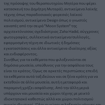
της πρόσοψης του θεραπευτηρίου Μητέρα που φέρει
κατασκευή του Δημήτρη Μυταρά), αντικείμενα λαϊκής
τέχνης όπως παραδοσιακές φορεσιές λαϊκού
πολιτισμού, αντικείμενα Design όπως ο γνωστός
καναπές από την σειρά "Moon System" της
αρχιτεκτόνισσας σχεδιάστριας Zaha Hadid, σύγχρονες
φωτογραφίες, συλλεκτικά αντικείμενα/συλλογές,
εφαρμοσμένη τέχνη σε ιδιωτικές ή δημόσιες
εγκαταστάσεις και άλλα αντικείμενα ιδιαίτερης αξίας
και ενδιαφέροντος.
Συνήθως για τα εκθέματα που φιλοξενούνται σε
δημόσια μουσεία, υπεύθυνος για την ασφάλεια τους
είναι το κράτος. Όμως σε αρκετές περιπτώσεις επειδή
τα εκθέματα αυτά ταξιδεύουν και σε ξένα κράτη για να
εκτεθούν σε άλλα μουσεία, αυτή η μεταφορά και
παραμονή χρήζει ασφάλισης. Από την άλλη μεριά
υπάρχουν και μουσεία και χώροι τέχνης με μεικτό
ιδιοκτησιακό καθεστώς αλλά και χώροι πολιτισμού
αμιγώς ιδιωτικοί. Όλοι οι χώροι φιλοξενούν μόνιμες και