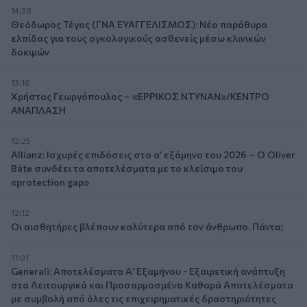
14:38
Θεόδωρος Τέγος (ΓΝΑ ΕΥΑΓΓΕΛΙΣΜΟΣ): Νέο παράθυρο
ελπίδας για τους ογκολογικούς ασθενείς μέσω κλινικών
δοκιμών
13:16
Χρήστος Γεωργόπουλος – «ΕΡΡΙΚΟΣ ΝΤΥΝΑΝ»/ΚΕΝΤΡΟ
ΑΝΑΠΛΑΣΗ
12:25
Allianz: Ισχυρές επιδόσεις στο α’ εξάμηνο του 2026 – Ο Oliver
Bäte συνδέει τα αποτελέσματα με το κλείσιμο του
«protection gap»
12:12
Οι αισθητήρες βλέπουν καλύτερα από τον άνθρωπο. Πάντα;
11:01
Generali: Αποτελέσματα Α' Εξαμήνου - Εξαιρετική ανάπτυξη
στα Λειτουργικά και Προσαρμοσμένα Καθαρά Αποτελέσματα
με συμβολή από όλες τις επιχειρηματικές δραστηριότητες