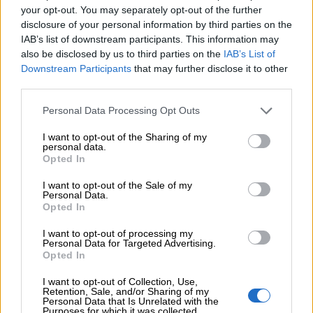
Μιχάλης Τάτσης, Insurance & Healthcare Analyst, διευθυντής
your opt-out. You may separately opt-out of the further
Επιχειρηματικής Ανάπτυξης Ομίλου HHG
disclosure of your personal information by third parties on the
IAB’s list of downstream participants. This information may
06.08.2026 - 13:30
also be disclosed by us to third parties on the
IAB’s List of
Όταν η επόμενη μέρα είναι στάχτη, τι θα πει ο Ασφαλιστικός
Downstream Participants
that may further disclose it to other
Διαμεσολαβητής στον πελάτη κλάδου υγείας;
third parties.
06.08.2026 - 12:22
Personal Data Processing Opt Outs
Kavita Patel - PhARMA Innovation Forum: Ένα στα πέντε
καινοτόμα φάρμακα φτάνει τελικά στην Ελλάδα
I want to opt-out of the Sharing of my
personal data.
Opted In
06.08.2026 - 11:37
Μείωση ασφαλιστικών εισφορών ύψους 240 εκατ. ευρώ
I want to opt-out of the Sale of my
Personal Data.
ζητούν οι έμποροι από την Κυβέρνηση
Opted In
06.08.2026 - 10:45
I want to opt-out of processing my
Ευρώπη: Μπορεί η κλιματική αλλαγή να οδηγήσει σε
Personal Data for Targeted Advertising.
ενεργειακή κρίση;
Opted In
I want to opt-out of Collection, Use,
06.08.2026 - 09:15
Retention, Sale, and/or Sharing of my
Στέλιος Λιανός – INTERAMERICAN / Αθηναϊκή Γενική Κλινική
Personal Data that Is Unrelated with the
Purposes for which it was collected.