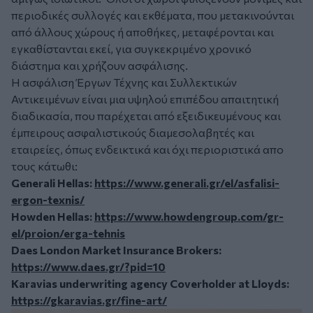
περιοδικές συλλογές και εκθέματα, που μετακινούνται
από άλλους χώρους ή αποθήκες, μεταφέρονται και
εγκαθίστανται εκεί, για συγκεκριμένο χρονικό
διάστημα και χρήζουν ασφάλισης.
Η ασφάλιση Έργων Τέχνης και Συλλεκτικών
Αντικειμένων είναι μια υψηλού επιπέδου απαιτητική
διαδικασία, που παρέχεται από εξειδικευμένους και
έμπειρους ασφαλιστικούς διαμεσολαβητές και
εταιρείες, όπως ενδεικτικά και όχι περιοριστικά απο
τους κάτωθι:
Generali Hellas:
https://www.generali.gr/el/asfalisi-
ergon-texnis/
Howden Hellas:
https://www.howdengroup.com/gr-
el/proion/erga-tehnis
Daes London Market Insurance Brokers:
https://www.daes.gr/?pid=10
Karavias underwriting agency Coverholder at Lloyds:
https://gkaravias.gr/fine-art/