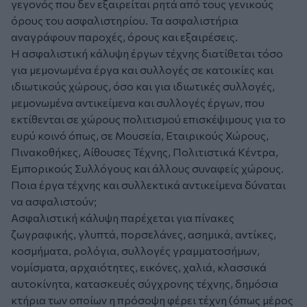
γεγονός που δεν εξαιρείται ρητά από τους γενικούς
όρους του ασφαλιστηρίου. Τα ασφαλιστήρια
αναγράφουν παροχές, όρους και εξαιρέσεις.
Η ασφαλιστική κάλυψη έργων τέχνης διατίθεται τόσο
για μεμονωμένα έργα και συλλογές σε κατοικίες και
ιδιωτικούς χώρους, όσο και για ιδιωτικές συλλογές,
μεμονωμένα αντικείμενα και συλλογές έργων, που
εκτίθενται σε χώρους πολιτισμού επισκέψιμους για το
ευρύ κοινό όπως, σε Μουσεία, Εταιρικούς Χώρους,
Πινακοθήκες, Αίθουσες Τέχνης, Πολιτιστικά Κέντρα,
Εμπορικούς Συλλόγους και άλλους συναφείς χώρους.
Ποια έργα τέχνης και συλλεκτικά αντικείμενα δύναται
να ασφαλιστούν;
Ασφαλιστική κάλυψη παρέχεται για πίνακες
ζωγραφικής, γλυπτά, πορσελάνες, ασημικά, αντίκες,
κοσμήματα, ρολόγια, συλλογές γραμματοσήμων,
νομίσματα, αρχαιότητες, εικόνες, χαλιά, κλασσικά
αυτοκίνητα, κατασκευές σύγχρονης τέχνης, δημόσια
κτήρια των οποίων η πρόσοψη φέρει τέχνη (όπως μέρος