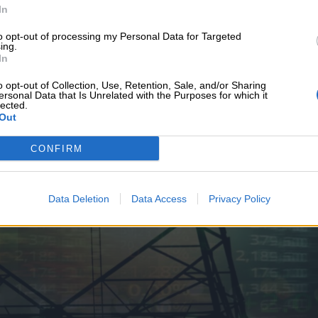
υνεχής ροή
In
to opt-out of processing my Personal Data for Targeted
ing.
In
o opt-out of Collection, Use, Retention, Sale, and/or Sharing
ersonal Data that Is Unrelated with the Purposes for which it
lected.
Out
CONFIRM
Data Deletion
Data Access
Privacy Policy