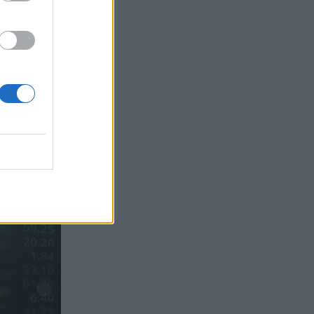
INTERAMERICAN
04.08.2026 - 10:14
Allianz-Εθνική: Το νέο
τραπεζοασφαλιστικό δίδυμο και η
εμπειρία της Τουρκίας
04.08.2026 - 10:07
Δημόσια ευχαριστήρια επιστολή Γ.
Περιστέρη προς Δρ. Γεώργιο
Αποστολόπουλο, Ιδρυτή και Πρόεδρο
Ομίλου ΙΑΤΡΙΚΟ ΑΘΗΝΩΝ
04.08.2026 - 09:19
Ελληνική Ένωση Τραπεζών: Μέτρα
στήριξης για τις οικογένειες των
θυμάτων και τους πυρόπληκτους