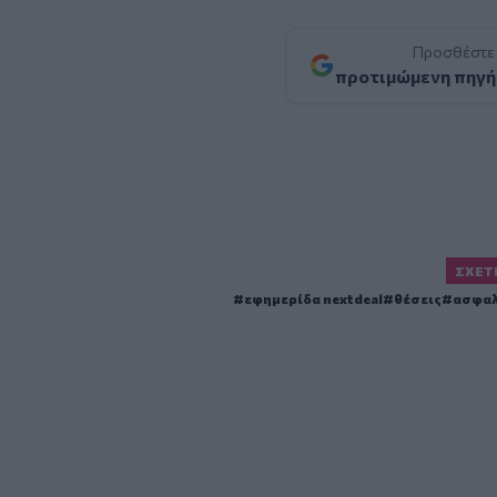
Προσθέστε
προτιμώμενη πηγή
ΣΧΕΤ
εφημερίδα nextdeal
θέσεις
ασφαλ