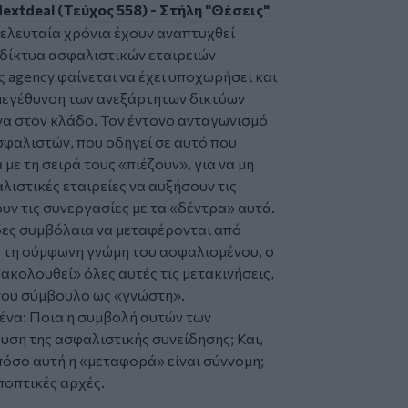
xtdeal (Τεύχος 558) - Στήλη "Θέσεις"
τελευταία χρόνια έχουν αναπτυχθεί
δίκτυα ασφαλιστικών εταιρειών
 agency φαίνεται να έχει υποχωρήσει και
Η μεγέθυνση των ανεξάρτητων δικτύων
να στον κλάδο. Τον έντονο ανταγωνισμό
σφαλιστών, που οδηγεί σε αυτό που
με τη σειρά τους «πιέζουν», για να μη
λιστικές εταιρείες να αυξήσουν τις
ν τις συνεργασίες με τα «δέντρα» αυτά.
άδες συμβόλαια να μεταφέρονται από
ς τη σύμφωνη γνώμη του ασφαλισμένου, ο
ακολουθεί» όλες αυτές τις μετακινήσεις,
του σύμβουλο ως «γνώστη».
 ένα: Ποια η συμβολή αυτών των
ση της ασφαλιστικής συνείδησης; Και,
πόσο αυτή η «μεταφορά» είναι σύννομη;
ποπτικές αρχές.