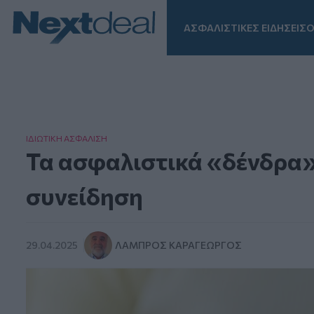
ΑΣΦΑΛΙΣΤΙΚΕΣ ΕΙΔΗΣΕΙΣ
Ο
Facebook
Instagram
LinkedIn
TikTok
X
Homepage
ΙΔΙΩΤΙΚΗ ΑΣΦAΛΙΣΗ
Τα ασφαλιστικά «δένδρα»
συνείδηση
29.04.2025
ΛΆΜΠΡΟΣ ΚΑΡΑΓΕΏΡΓΟΣ