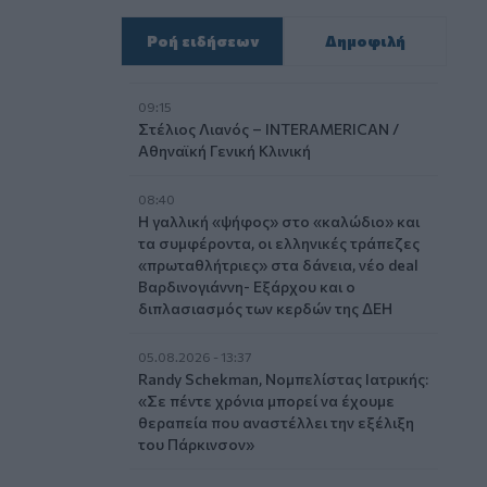
Ροή ειδήσεων
Δημοφιλή
09:15
Στέλιος Λιανός – INTERAMERICAN /
Αθηναϊκή Γενική Κλινική
08:40
Η γαλλική «ψήφος» στο «καλώδιο» και
τα συμφέροντα, οι ελληνικές τράπεζες
«πρωταθλήτριες» στα δάνεια, νέο deal
Βαρδινογιάννη- Εξάρχου και ο
διπλασιασμός των κερδών της ΔΕΗ
05.08.2026 - 13:37
Randy Schekman, Νομπελίστας Ιατρικής:
«Σε πέντε χρόνια μπορεί να έχουμε
θεραπεία που αναστέλλει την εξέλιξη
του Πάρκινσον»