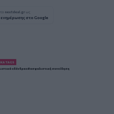
 το
nextdeal.gr
ως
 ενημέρωσης στο Google
ΙΚΆ TAGS
ιστικά «δένδρα»
ασφαλιστική συνείδηση