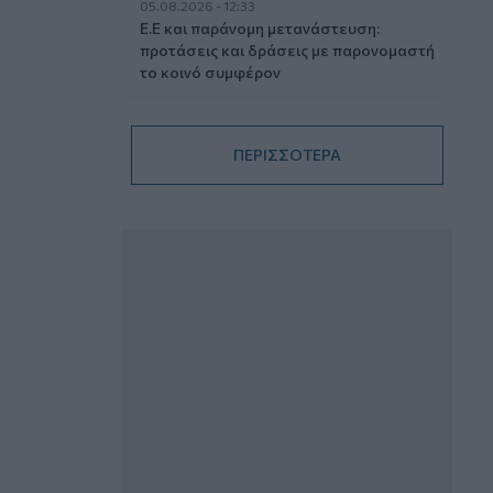
05.08.2026 - 12:33
Ε.Ε και παράνομη μετανάστευση:
προτάσεις και δράσεις με παρονομαστή
το κοινό συμφέρον
05.08.2026 - 12:11
Αντώνης Βουκλαρής - «ΕΡΡΙΚΟΣ
ΠΕΡΙΣΣΟΤΕΡΑ
ΝΤΥΝΑΝ»
05.08.2026 - 11:30
Η νέα εποχή στην εκπαίδευση των
ασφαλιστικών διαμεσολαβητών
05.08.2026 - 10:50
Ξεκινούν οι αιτήσεις στο
vouchers.gov.gr για το Πρόγραμμα
«Τουρισμός για όλους 2026-2027»
05.08.2026 - 10:19
WWF: Περισσότερα από 180.000
στρέμματα καμένων δασικών εκτάσεων
στην Ελλάδα σε λίγες μόλις μέρες