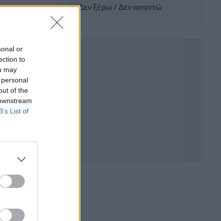
Δεν ξέρω / Δεν απαντώ
ERGO Hellas: Μέτρα στήριξης για τους
πληγέντες ασφαλισμένους της από τις
πυρκαγιές
sonal or
04.08.2026 - 12:40
Τράπεζα Κύπρου: Ενισχυμένες κατά
ection to
31% οι ασφαλιστικές υπηρεσίες -
ou may
Κέρδη €252 εκατ. (+7%) και ROTE
 personal
18.8% στο εξάμηνο
out of the
 downstream
B’s List of
04.08.2026 - 11:49
Σπύρος Γεωργαράς - «ΥΓΕΙΑ» /
Ερευνητικό και Θεραπευτικό Ινστιτούτο
ΟΦΘΑΛΜΟΣ
04.08.2026 - 11:46
10 βασικές συμβουλές για προστασία
μετά από πυρκαγιά
04.08.2026 - 11:26
Γιάννης Καντώρος – Όμιλος