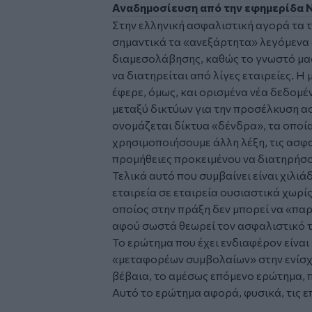
Αναδημοσίευση από την εφημερίδα Ne
Στην ελληνική ασφαλιστική αγορά τα 
σημαντικά τα «ανεξάρτητα» λεγόμενα 
διαμεσολάβησης, καθώς το γνωστό μας
να διατηρείται από λίγες εταιρείες. 
έφερε, όμως, και ορισμένα νέα δεδομέ
μεταξύ δικτύων για την προσέλκυση α
ονομάζεται δίκτυα «δένδρα», τα οποία 
χρησιμοποιήσουμε άλλη λέξη, τις ασφα
προμήθειες προκειμένου να διατηρήσου
Τελικά αυτό που συμβαίνει είναι χιλι
εταιρεία σε εταιρεία ουσιαστικά χωρί
οποίος στην πράξη δεν μπορεί να «παρ
αφού σωστά θεωρεί τον ασφαλιστικό 
Το ερώτημα που έχει ενδιαφέρον είναι
«μεταφορέων συμβολαίων» στην ενίσχυ
βέβαια, το αμέσως επόμενο ερώτημα, 
Αυτό το ερώτημα αφορά, φυσικά, τις ε