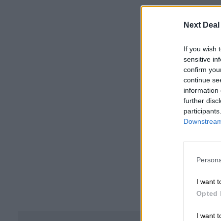
Next Deal
If you wish 
sensitive in
confirm you
continue se
information 
further disc
participants
Downstream 
Persona
I want t
Opted 
I want t