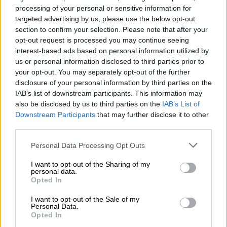
Η γαλλική «ψήφος» στο «καλώδιο» και τα συμφέροντα, οι
processing of your personal or sensitive information for
ελληνικές τράπεζες «πρωταθλήτριες» στα δάνεια, νέο deal
targeted advertising by us, please use the below opt-out
Βαρδινογιάννη- Εξάρχου και ο διπλασιασμός των κερδών της
section to confirm your selection. Please note that after your
ΔΕΗ
opt-out request is processed you may continue seeing
interest-based ads based on personal information utilized by
05.08.2026
us or personal information disclosed to third parties prior to
Randy Schekman, Νομπελίστας Ιατρικής: «Σε πέντε χρόνια
your opt-out. You may separately opt-out of the further
μπορεί να έχουμε θεραπεία που αναστέλλει την εξέλιξη του
disclosure of your personal information by third parties on the
Πάρκινσον»
IAB’s list of downstream participants. This information may
also be disclosed by us to third parties on the
IAB’s List of
05.08.2026
Downstream Participants
that may further disclose it to other
Ε.Ε και παράνομη μετανάστευση: προτάσεις και δράσεις με
third parties.
παρονομαστή το κοινό συμφέρον
Personal Data Processing Opt Outs
05.08.2026
I want to opt-out of the Sharing of my
Αντώνης Βουκλαρής - «ΕΡΡΙΚΟΣ ΝΤΥΝΑΝ»
personal data.
Opted In
05.08.2026
Η νέα εποχή στην εκπαίδευση των ασφαλιστικών
I want to opt-out of the Sale of my
Personal Data.
διαμεσολαβητών
Opted In