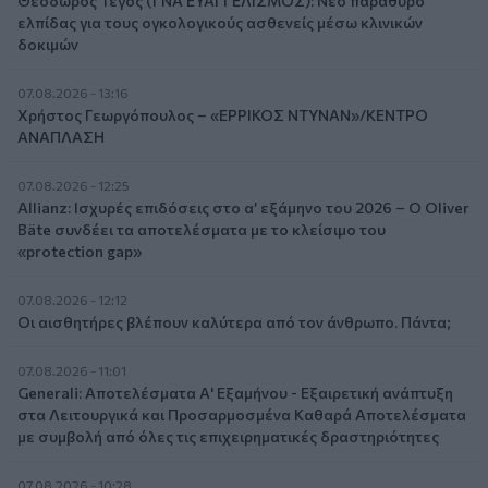
Θεόδωρος Τέγος (ΓΝΑ ΕΥΑΓΓΕΛΙΣΜΟΣ): Νέο παράθυρο
ελπίδας για τους ογκολογικούς ασθενείς μέσω κλινικών
δοκιμών
07.08.2026 - 13:16
Χρήστος Γεωργόπουλος – «ΕΡΡΙΚΟΣ ΝΤΥΝΑΝ»/ΚΕΝΤΡΟ
ΑΝΑΠΛΑΣΗ
07.08.2026 - 12:25
Allianz: Ισχυρές επιδόσεις στο α’ εξάμηνο του 2026 – Ο Oliver
Bäte συνδέει τα αποτελέσματα με το κλείσιμο του
«protection gap»
07.08.2026 - 12:12
Οι αισθητήρες βλέπουν καλύτερα από τον άνθρωπο. Πάντα;
07.08.2026 - 11:01
Generali: Αποτελέσματα Α' Εξαμήνου - Εξαιρετική ανάπτυξη
στα Λειτουργικά και Προσαρμοσμένα Καθαρά Αποτελέσματα
με συμβολή από όλες τις επιχειρηματικές δραστηριότητες
07.08.2026 - 10:28