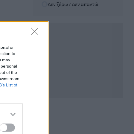
Δεν ξέρω / Δεν απαντώ
06.08.2026 - 12:22
Kavita Patel - PhARMA Innovation
Forum: Ένα στα πέντε καινοτόμα
φάρμακα φτάνει τελικά στην Ελλάδα
06.08.2026 - 11:37
Μείωση ασφαλιστικών εισφορών
sonal or
ύψους 240 εκατ. ευρώ ζητούν οι
ection to
έμποροι από την Κυβέρνηση
ou may
 personal
06.08.2026 - 10:45
out of the
Ευρώπη: Μπορεί η κλιματική αλλαγή να
 downstream
οδηγήσει σε ενεργειακή κρίση;
B’s List of
06.08.2026 - 09:15
Στέλιος Λιανός – INTERAMERICAN /
Αθηναϊκή Γενική Κλινική
06.08.2026 - 08:40
Η γαλλική «ψήφος» στο «καλώδιο» και