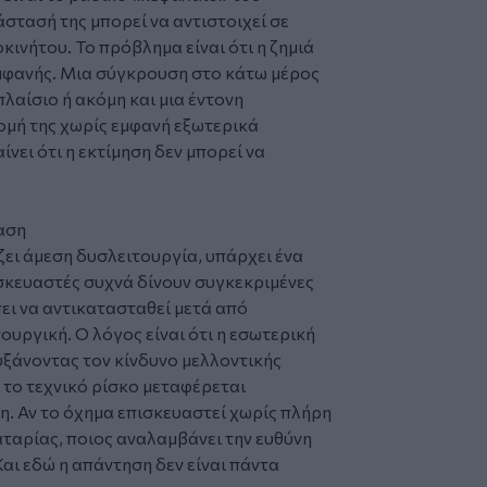
άστασή της μπορεί να αντιστοιχεί σε
κινήτου. Το πρόβλημα είναι ότι η ζημιά
εμφανής. Μια σύγκρουση στο κάτω μέρος
λαίσιο ή ακόμη και μια έντονη
ομή της χωρίς εμφανή εξωτερικά
ίνει ότι η εκτίμηση δεν μπορεί να
αση
ζει άμεση δυσλειτουργία, υπάρχει ένα
ασκευαστές συχνά δίνουν συγκεκριμένες
πει να αντικατασταθεί μετά από
ουργική. Ο λόγος είναι ότι η εσωτερική
αυξάνοντας τον κίνδυνο μελλοντικής
 το τεχνικό ρίσκο μεταφέρεται
. Αν το όχημα επισκευαστεί χωρίς πλήρη
ταρίας, ποιος αναλαμβάνει την ευθύνη
αι εδώ η απάντηση δεν είναι πάντα