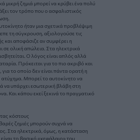
κά μικρή ζημιά μπορεί να κρύβει ένα πολύ
άξει τον τρόπο που ο ασφαλιστικός
ωση.
 αυτοκίνητο ήταν μια σχετικά προβλέψιμη
επε τη σύγκρουση, αξιολογούσε τις
ς και αποφάσιζε αν συμφέρει η
ι σε ολική απώλεια. Στα ηλεκτρικά
ισβητείται. Ο λόγος είναι απλός αλλά
παταρία. Πρόκειται για το πιο ακριβό και
για το οποίο δεν είναι πάντα ορατή η
α ατύχημα. Μπορεί το αυτοκίνητο να
λά να υπάρχει εσωτερική βλάβη στη
να. Και κάπου εκεί ξεκινά το πραγματικό
ντας κόστους
οβαρές ζημιές μπορούν συχνά να
ς. Στα ηλεκτρικά, όμως, η κατάσταση
α είναι το βασικό «κεφάλαιο» του