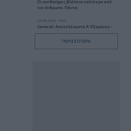
Οι αισθητήρες βλέπουν καλύτερα από
τον άνθρωπο. Πάντα;
07.08.2026 - 11:01
Generali: Αποτελέσματα Α' Εξαμήνου -
Εξαιρετική ανάπτυξη στα Λειτουργικά
και Προσαρμοσμένα Καθαρά
ΠΕΡΙΣΣΟΤΕΡΑ
Αποτελέσματα με συμβολή από όλες
τις επιχειρηματικές δραστηριότητες
07.08.2026 - 10:28
Ομαδικά Ασφαλιστικά προϊόντα
Επαγγελματικής Συνταξιοδότησης: Νέο
πεδίο ανάπτυξης για ασφαλιστικές και
ασφαλιστές
07.08.2026 - 09:23
CrediaBank: Οικονομικά Αποτελέσματα
A’ Εξαμήνου 2026 - Υψηλοί ρυθμοί
ανάπτυξης και νέα ρεκόρ επιδόσεων
07.08.2026 - 08:45