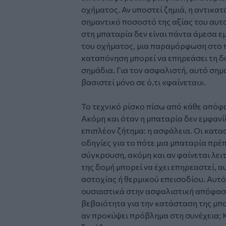
οχήματος. Αν υποστεί ζημιά, η αντικατ
σημαντικό ποσοστό της αξίας του αυτο
στη μπαταρία δεν είναι πάντα άμεσα 
του οχήματος, μια παραμόρφωση στο π
καταπόνηση μπορεί να επηρεάσει τη δ
σημάδια. Για τον ασφαλιστή, αυτό σημα
βασιστεί μόνο σε ό,τι «φαίνεται».
Το τεχνικό ρίσκο πίσω από κάθε απόφ
Ακόμη και όταν η μπαταρία δεν εμφανί
επιπλέον ζήτημα: η ασφάλεια. Οι κατ
οδηγίες για το πότε μια μπαταρία πρέ
σύγκρουση, ακόμη και αν φαίνεται λειτ
της δομή μπορεί να έχει επηρεαστεί, 
αστοχίας ή θερμικού επεισοδίου. Αυτό
ουσιαστικά στην ασφαλιστική απόφαση
βεβαιότητα για την κατάσταση της μπα
αν προκύψει πρόβλημα στη συνέχεια; Κ