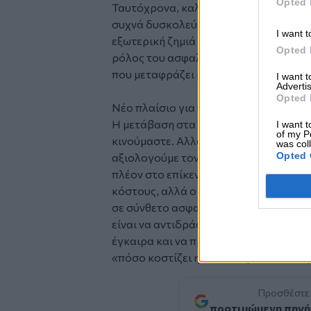
Opted 
Ταυτόχρονα, καλείται να εξηγήσει αυτ
συχνά δυσκολεύεται να κατανοήσει γι
I want t
εξωτερική ζημιά θεωρείται μη επισκευ
Opted 
ρόλος του ασφαλιστή: δεν είναι απλώ
που μεταφράζει μια σύνθετη τεχνική 
I want 
Advertis
Opted 
Nέο πλαίσιο για την ασφάλιση αυτοκι
Η μετάβαση στα ηλεκτρικά οχήματα δε
I want t
of my P
κινούμαστε. Αλλάζει και τον τρόπο π
was col
Opted 
αξιολογούμε τον κίνδυνο και η μπατα
πλέον στο επίκεντρο αυτής της αλλαγή
κόστους, αλλά ο παράγοντας εκείνος π
σε σύνθετο ασφαλιστικό δίλημμα. Για 
είναι να αντιδράσει σε αυτή τη νέα πρ
έγκαιρα και να προσαρμοστεί. Γιατί στ
«πόσο κοστίζει η επισκευή», αλλά αν η
Προσθέστε
προτιμώμενη πηγή