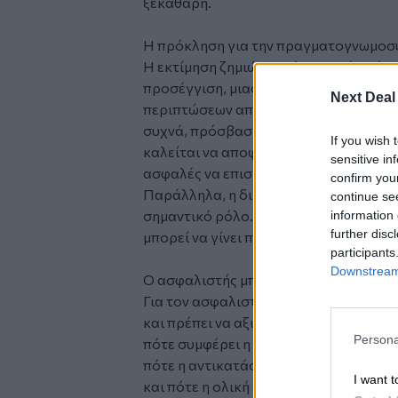
ξεκάθαρη.
Η πρόκληση για την πραγματογνωμοσ
Η εκτίμηση ζημιών σε ηλεκτρικά οχήμ
προσέγγιση, μιας και δεν αρκεί ένας ο
Next Deal
περιπτώσεων απαιτούνται διαγνωστικοί
συχνά, πρόσβαση σε δεδομένα του κ
If you wish 
καλείται να αποφασίσει όχι μόνο αν έν
sensitive in
ασφαλές να επισκευαστεί. Και αυτή εί
confirm you
Παράλληλα, η διαθεσιμότητα εξειδικευ
continue se
σημαντικό ρόλο. Η σωστή διαχείριση μ
information 
further disc
μπορεί να γίνει παντού με τον ίδιο τρό
participants
Downstream 
Ο ασφαλιστής μπροστά σε ένα νέο είδ
Για τον ασφαλιστή, το ζήτημα δεν είναι
και πρέπει να αξιολογήσει:
Persona
πότε συμφέρει η επισκευή,
πότε η αντικατάσταση μπαταρίας είναι
I want t
και πότε η ολική ζημιά αποτελεί την π