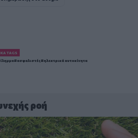
ΙΚΆ TAGS
δίλημμα
ασφαλιστές
ηλεκτρικά αυτοκίνητα
υνεχής ροή