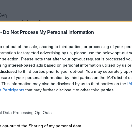
ύνη
ατα απαιτεί πλέον διαφορετική
πτικός έλεγχος. Στις περισσότερες των
 -
Do Not Process My Personal Information
 έλεγχοι, εξειδικευμένα εργαλεία και,
ατασκευαστή. Ο πραγματογνώμονας
to opt-out of the sale, sharing to third parties, or processing of your per
α όχημα επισκευάζεται, αλλά αν είναι
formation for targeted advertising by us, please use the below opt-out s
ναι μια ποιοτικά διαφορετική απόφαση.
r selection. Please note that after your opt-out request is processed y
μένων συνεργείων και τεχνικών παίζει
eing interest-based ads based on personal information utilized by us or
ιας μπαταρίας δεν είναι διαδικασία που
disclosed to third parties prior to your opt-out. You may separately opt-
losure of your personal information by third parties on the IAB’s list of
πο.
. This information may also be disclosed by us to third parties on the
IA
Participants
that may further disclose it to other third parties.
ος ρίσκου
 μόνο τεχνικό. Είναι και στρατηγικό, μιας
l Data Processing Opt Outs
 βιώσιμη,
o opt-out of the Sharing of my personal data.
ιο ορθολογική επιλογή.