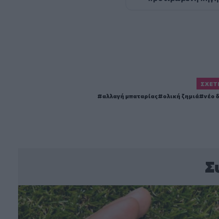
ΣΧΕΤ
αλλαγή μπαταρίας
ολική ζημιά
νέο 
Σ