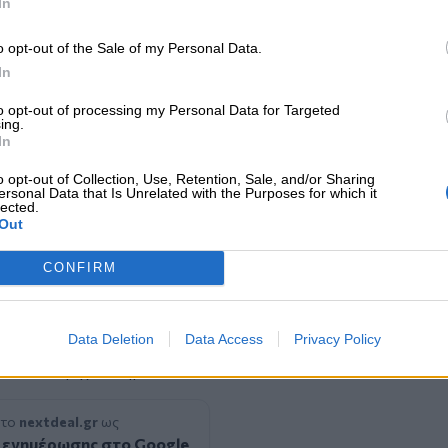
In
ή την απόφαση στον πελάτη, ο οποίος
ατί ένα όχημα με «περιορισμένη»
o opt-out of the Sale of my Personal Data.
άσιμο. Και εδώ ακριβώς φαίνεται ο νέος
In
ς διαχειριστής κόστους, αλλά σύμβουλος
πραγματικότητα σε κατανοητή απόφαση.
to opt-out of processing my Personal Data for Targeted
ing.
In
νήτου
ν αλλάζει μόνο τον τρόπο που
o opt-out of Collection, Use, Retention, Sale, and/or Sharing
ersonal Data that Is Unrelated with the Purposes for which it
ου ασφαλίζουμε, αποζημιώνουμε και
lected.
Out
ρία των ηλεκτρικών οχημάτων βρίσκεται
ς. Δεν είναι απλώς ένα εξάρτημα υψηλού
CONFIRM
ου μπορεί να μετατρέψει μια απλή ζημιά
τον ασφαλιστικό κλάδο, η πρόκληση δεν
αγματικότητα, αλλά να την κατανοήσει
Data Deletion
Data Access
Privacy Policy
ο μέλλον, το ερώτημα δεν θα είναι μόνο
 επισκευή έχει νόημα.
 το
nextdeal.gr
ως
 ενημέρωσης στο Google