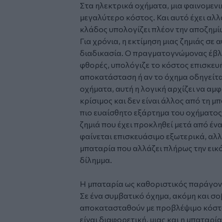
Στα ηλεκτρικά οχήματα, μια φαινομενι
μεγαλύτερο κόστος. Και αυτό έχει αλλ
κλάδος υπολογίζει πλέον την αποζημί
Για χρόνια, η εκτίμηση μιας ζημιάς σε
διαδικασία. Ο πραγματογνώμονας έβλ
φθορές, υπολόγιζε το κόστος επισκευή
αποκατάσταση ή αν το όχημα οδηγείτα
οχήματα, αυτή η λογική αρχίζει να αμφ
κρίσιμος και δεν είναι άλλος από τη μ
πιο ευαίσθητο εξάρτημα του οχήματος, 
ζημιά που έχει προκληθεί μετά από έν
φαίνεται επισκευάσιμο εξωτερικά, αλ
μπαταρία που αλλάζει πλήρως την εικό
δίλημμα.
Η μπαταρία ως καθοριστικός παράγο
Σε ένα συμβατικό όχημα, ακόμη και σ
αποκατασταθούν με προβλέψιμο κόστο
είναι διαφορετική, μιας και η μπαταρί