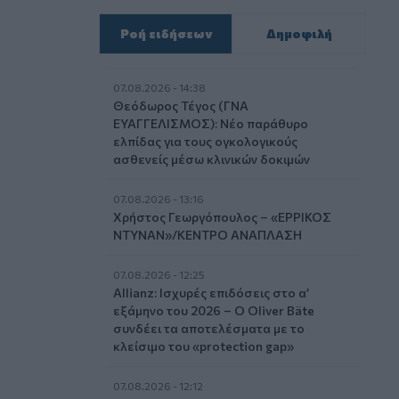
Ροή ειδήσεων
Δημοφιλή
07.08.2026 - 14:38
Θεόδωρος Τέγος (ΓΝΑ
ΕΥΑΓΓΕΛΙΣΜΟΣ): Νέο παράθυρο
ελπίδας για τους ογκολογικούς
ασθενείς μέσω κλινικών δοκιμών
07.08.2026 - 13:16
Χρήστος Γεωργόπουλος – «ΕΡΡΙΚΟΣ
ΝΤΥΝΑΝ»/ΚΕΝΤΡΟ ΑΝΑΠΛΑΣΗ
07.08.2026 - 12:25
Allianz: Ισχυρές επιδόσεις στο α’
εξάμηνο του 2026 – Ο Oliver Bäte
συνδέει τα αποτελέσματα με το
κλείσιμο του «protection gap»
07.08.2026 - 12:12