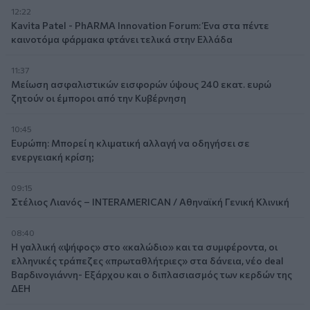
12:22
Kavita Patel - PhARMA Innovation Forum: Ένα στα πέντε
καινοτόμα φάρμακα φτάνει τελικά στην Ελλάδα
11:37
Μείωση ασφαλιστικών εισφορών ύψους 240 εκατ. ευρώ
ζητούν οι έμποροι από την Κυβέρνηση
10:45
Ευρώπη: Μπορεί η κλιματική αλλαγή να οδηγήσει σε
ενεργειακή κρίση;
09:15
Στέλιος Λιανός – INTERAMERICAN / Αθηναϊκή Γενική Κλινική
08:40
Η γαλλική «ψήφος» στο «καλώδιο» και τα συμφέροντα, οι
ελληνικές τράπεζες «πρωταθλήτριες» στα δάνεια, νέο deal
Βαρδινογιάννη- Εξάρχου και ο διπλασιασμός των κερδών της
ΔΕΗ