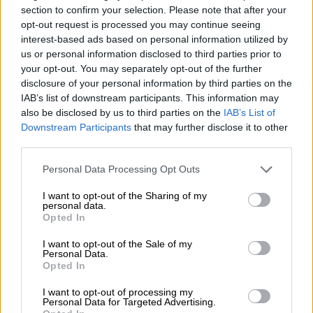
section to confirm your selection. Please note that after your
04.08.2026 - 12:40
opt-out request is processed you may continue seeing
Τράπεζα Κύπρου: Ενισχυμένες κατά 31% οι ασφαλιστικές
interest-based ads based on personal information utilized by
υπηρεσίες - Κέρδη €252 εκατ. (+7%) και ROTE 18.8% στο
us or personal information disclosed to third parties prior to
εξάμηνο
your opt-out. You may separately opt-out of the further
disclosure of your personal information by third parties on the
04.08.2026 - 11:49
IAB’s list of downstream participants. This information may
Σπύρος Γεωργαράς - «ΥΓΕΙΑ» / Ερευνητικό και Θεραπευτικό
also be disclosed by us to third parties on the
IAB’s List of
Ινστιτούτο ΟΦΘΑΛΜΟΣ
Downstream Participants
that may further disclose it to other
third parties.
04.08.2026 - 11:46
Personal Data Processing Opt Outs
10 βασικές συμβουλές για προστασία μετά από πυρκαγιά
I want to opt-out of the Sharing of my
04.08.2026 - 11:26
personal data.
Γιάννης Καντώρος – Όμιλος INTERAMERICAN
Opted In
I want to opt-out of the Sale of my
Personal Data.
ΠΕΡΙΣΣΟΤΕΡΑ
Opted In
I want to opt-out of processing my
Personal Data for Targeted Advertising.