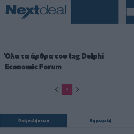
Homepage
Όλα τα άρθρα του tag Delphi
Economic Forum
Σελιδοποίηση
8
Προηγούμενη σελίδα
Next page
Current page
Ροή ειδήσεων
Δημοφιλή