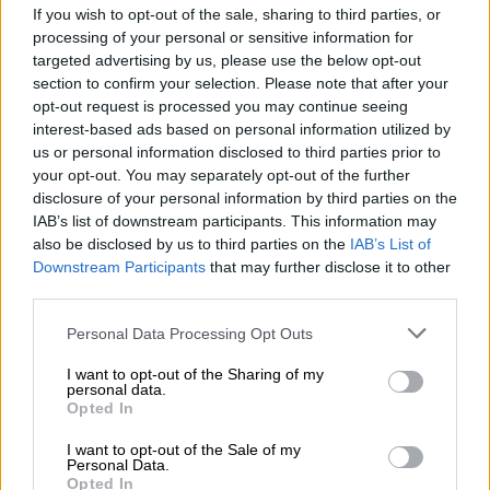
If you wish to opt-out of the sale, sharing to third parties, or
06.08.2026 - 08:40
processing of your personal or sensitive information for
Η γαλλική «ψήφος» στο «καλώδιο» και τα συμφέροντα, οι
targeted advertising by us, please use the below opt-out
ελληνικές τράπεζες «πρωταθλήτριες» στα δάνεια, νέο deal
section to confirm your selection. Please note that after your
Βαρδινογιάννη- Εξάρχου και ο διπλασιασμός των κερδών της
opt-out request is processed you may continue seeing
ΔΕΗ
interest-based ads based on personal information utilized by
us or personal information disclosed to third parties prior to
05.08.2026 - 13:37
your opt-out. You may separately opt-out of the further
Randy Schekman, Νομπελίστας Ιατρικής: «Σε πέντε χρόνια
disclosure of your personal information by third parties on the
μπορεί να έχουμε θεραπεία που αναστέλλει την εξέλιξη του
IAB’s list of downstream participants. This information may
Πάρκινσον»
also be disclosed by us to third parties on the
IAB’s List of
Downstream Participants
that may further disclose it to other
05.08.2026 - 12:33
third parties.
Ε.Ε και παράνομη μετανάστευση: προτάσεις και δράσεις με
παρονομαστή το κοινό συμφέρον
Personal Data Processing Opt Outs
I want to opt-out of the Sharing of my
05.08.2026 - 12:11
personal data.
Αντώνης Βουκλαρής - «ΕΡΡΙΚΟΣ ΝΤΥΝΑΝ»
Opted In
05.08.2026 - 11:30
I want to opt-out of the Sale of my
Personal Data.
Η νέα εποχή στην εκπαίδευση των ασφαλιστικών
Opted In
διαμεσολαβητών