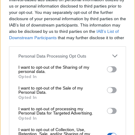
Ροή ειδήσεων
Δημοφιλή
us or personal information disclosed to third parties prior to
your opt-out. You may separately opt-out of the further
disclosure of your personal information by third parties on the
14:38
IAB’s list of downstream participants. This information may
Θεόδωρος Τέγος (ΓΝΑ ΕΥΑΓΓΕΛΙΣΜΟΣ): Νέο παράθυρο
also be disclosed by us to third parties on the
IAB’s List of
ελπίδας για τους ογκολογικούς ασθενείς μέσω κλινικών
Downstream Participants
that may further disclose it to other
δοκιμών
third parties.
13:16
Personal Data Processing Opt Outs
Χρήστος Γεωργόπουλος – «ΕΡΡΙΚΟΣ ΝΤΥΝΑΝ»/ΚΕΝΤΡΟ
ΑΝΑΠΛΑΣΗ
I want to opt-out of the Sharing of my
personal data.
Opted In
12:25
Allianz: Ισχυρές επιδόσεις στο α’ εξάμηνο του 2026 – Ο Oliver
I want to opt-out of the Sale of my
Bäte συνδέει τα αποτελέσματα με το κλείσιμο του
Personal Data.
«protection gap»
Opted In
I want to opt-out of processing my
12:12
Personal Data for Targeted Advertising.
Οι αισθητήρες βλέπουν καλύτερα από τον άνθρωπο. Πάντα;
Opted In
I want to opt-out of Collection, Use,
11:01
Retention, Sale, and/or Sharing of my