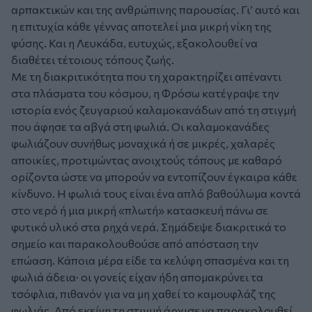
αρπακτικών και της ανθρώπινης παρουσίας. Γι’ αυτό και
η επιτυχία κάθε γέννας αποτελεί μια μικρή νίκη της
φύσης. Και η Λευκάδα, ευτυχώς, εξακολουθεί να
διαθέτει τέτοιους τόπους ζωής.
Με τη διακριτικότητα που τη χαρακτηρίζει απέναντι
στα πλάσματα του κόσμου, η Φρόσω κατέγραψε την
ιστορία ενός ζευγαριού καλαμοκανάδων από τη στιγμή
που άφησε τα αβγά στη φωλιά. Οι καλαμοκανάδες
φωλιάζουν συνήθως μοναχικά ή σε μικρές, χαλαρές
αποικίες, προτιμώντας ανοιχτούς τόπους με καθαρό
ορίζοντα ώστε να μπορούν να εντοπίζουν έγκαιρα κάθε
κίνδυνο. Η φωλιά τους είναι ένα απλό βαθούλωμα κοντά
στο νερό ή μια μικρή «πλωτή» κατασκευή πάνω σε
φυτικό υλικό στα ρηχά νερά. Σημάδεψε διακριτικά το
σημείο και παρακολουθούσε από απόσταση την
επώαση. Κάποια μέρα είδε τα κελύφη σπασμένα και τη
φωλιά άδεια· οι γονείς είχαν ήδη απομακρύνει τα
τσόφλια, πιθανόν για να μη χαθεί το καμουφλάζ της
φωλιάς. Από εκείνη τη στιγμή άρχισε να παρακολουθεί