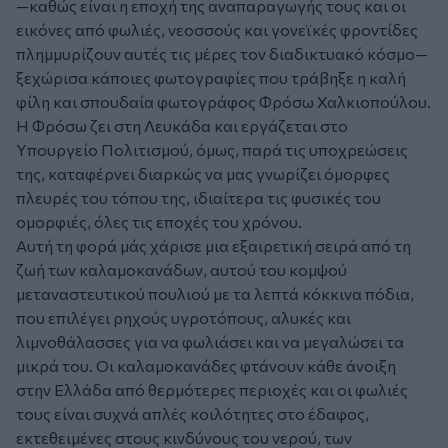
—καθώς είναι η εποχή της αναπαραγωγής τους και οι
εικόνες από φωλιές, νεοσσούς και γονεϊκές φροντίδες
πλημμυρίζουν αυτές τις μέρες τον διαδικτυακό κόσμο—
ξεχώρισα κάποιες φωτογραφίες που τράβηξε η καλή
φίλη και σπουδαία φωτογράφος Φρόσω Χαλκιοπούλου.
Η Φρόσω ζει στη Λευκάδα και εργάζεται στο
Υπουργείο Πολιτισμού, όμως, παρά τις υποχρεώσεις
της, καταφέρνει διαρκώς να μας γνωρίζει όμορφες
πλευρές του τόπου της, ιδιαίτερα τις φυσικές του
ομορφιές, όλες τις εποχές του χρόνου.
Αυτή τη φορά μάς χάρισε μια εξαιρετική σειρά από τη
ζωή των καλαμοκανάδων, αυτού του κομψού
μεταναστευτικού πουλιού με τα λεπτά κόκκινα πόδια,
που επιλέγει ρηχούς υγροτόπους, αλυκές και
λιμνοθάλασσες για να φωλιάσει και να μεγαλώσει τα
μικρά του. Οι καλαμοκανάδες φτάνουν κάθε άνοιξη
στην Ελλάδα από θερμότερες περιοχές και οι φωλιές
τους είναι συχνά απλές κοιλότητες στο έδαφος,
εκτεθειμένες στους κινδύνους του νερού, των