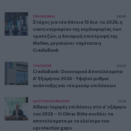
ΟΙΚΟΝΟΜΙΑ
08:45
Στόχος για νέα δάνεια 15 δισ. το 2026, η
«ακτινογραφία» της κερδοφορίας των
τραπεζών, η δυναμική επιστροφή της
Metlen, μεγαλώνει ταχύτατα η
CrediaBank
ΤΡAΠΕΖΕΣ
09:23
CrediaBank: Οικονομικά Αποτελέσματα
A’ Εξαμήνου 2026 - Υψηλοί ρυθμοί
ανάπτυξης και νέα ρεκόρ επιδόσεων
ΙΔΙΩΤΙΚΗ ΑΣΦAΛΙΣΗ
12:25
Allianz: Ισχυρές επιδόσεις στο α’ εξάμηνο
του 2026 – Ο Oliver Bäte συνδέει τα
αποτελέσματα με το κλείσιμο του
«protection gap»