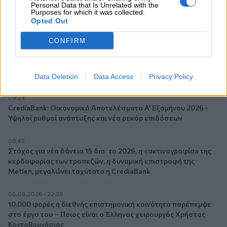
Generali: Αποτελέσματα Α' Εξαμήνου - Εξαιρετική ανάπτυξη
Personal Data that Is Unrelated with the
στα Λειτουργικά και Προσαρμοσμένα Καθαρά Αποτελέσματα
Purposes for which it was collected.
Opted Out
με συμβολή από όλες τις επιχειρηματικές δραστηριότητες
CONFIRM
10:28
Ομαδικά Ασφαλιστικά προϊόντα Επαγγελματικής
Συνταξιοδότησης: Νέο πεδίο ανάπτυξης για ασφαλιστικές και
ασφαλιστές
Data Deletion
Data Access
Privacy Policy
09:23
CrediaBank: Οικονομικά Αποτελέσματα A’ Εξαμήνου 2026 -
Υψηλοί ρυθμοί ανάπτυξης και νέα ρεκόρ επιδόσεων
08:45
Στόχος για νέα δάνεια 15 δισ. το 2026, η «ακτινογραφία» της
κερδοφορίας των τραπεζών, η δυναμική επιστροφή της
Metlen, μεγαλώνει ταχύτατα η CrediaBank
06.08.2026 - 22:39
10.000 φορές η διεθνής επιστημονική κοινότητα παρέπεμψε
στο έργο του – Ποιος είναι ο Έλληνας χειρουργός Χρήστος
Κοντοβουνήσιος