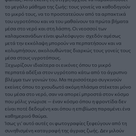
το μεγάλο μάθημα της ζωής: τους γονείς να καθοδηγούν
το μικρό τους, να το προστατεύουν από τα αρπακτικά
του υγροτόπου και να του μαθαίνουν τα πρώτα βήματα
μέσα στο νερό και στη λάσπη. Οι νεοσσοί των
καλαμοκανάδων είναι φωλεόφυγοι· σχεδόν αμέσως
μετά την εκκόλαψη μπορούν να περπατήσουν και να
κολυμπήσουν, ακολουθώντας διαρκώς τους γονείς τους
μέσα στους υγροτόπους.
Ξεχωρίζουν ιδιαίτερα οι εικόνες όπου το μικρό
περπατά αδέξια στον υγρότοπο κάτω από το άγρυπνο
βλέμμα των γονιών του. Μα περισσότερο συγκινούν
εκείνες όπου το χνουδωτό ακόμη πλάσμα στέκεται μόνο
του μέσα στο νερό, σαν να απορεί μπροστά στον κόσμο
που μόλις γνώρισε — έναν κόσμο όπου η φροντίδα δεν
είναι ποτέ δεδομένη και όπου η επιβίωση παραμένει ένα
καθημερινό θαύμα.
Ίσως γι’ αυτό αυτές οι φωτογραφίες ξεφεύγουν από τη
συνηθισμένη καταγραφή της άγριας ζωής. Δεν μιλούν