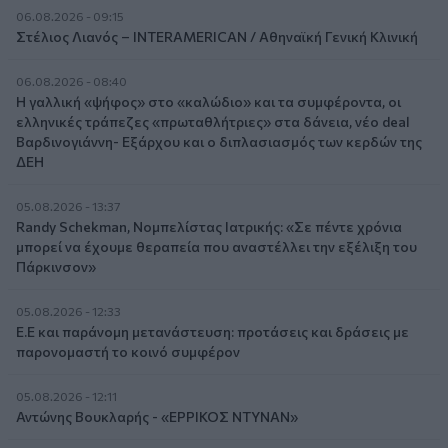
06.08.2026 - 09:15
Στέλιος Λιανός – INTERAMERICAN / Αθηναϊκή Γενική Κλινική
06.08.2026 - 08:40
Η γαλλική «ψήφος» στο «καλώδιο» και τα συμφέροντα, οι
ελληνικές τράπεζες «πρωταθλήτριες» στα δάνεια, νέο deal
Βαρδινογιάννη- Εξάρχου και ο διπλασιασμός των κερδών της
ΔΕΗ
05.08.2026 - 13:37
Randy Schekman, Νομπελίστας Ιατρικής: «Σε πέντε χρόνια
μπορεί να έχουμε θεραπεία που αναστέλλει την εξέλιξη του
Πάρκινσον»
05.08.2026 - 12:33
Ε.Ε και παράνομη μετανάστευση: προτάσεις και δράσεις με
παρονομαστή το κοινό συμφέρον
05.08.2026 - 12:11
Αντώνης Βουκλαρής - «ΕΡΡΙΚΟΣ ΝΤΥΝΑΝ»