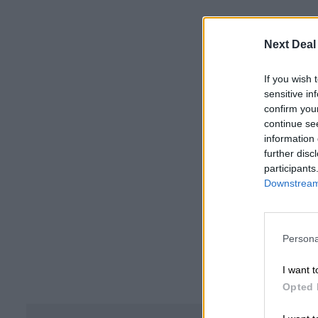
Next Deal
If you wish 
sensitive in
confirm you
continue se
information 
further disc
participants
Downstream 
Persona
I want t
Opted 