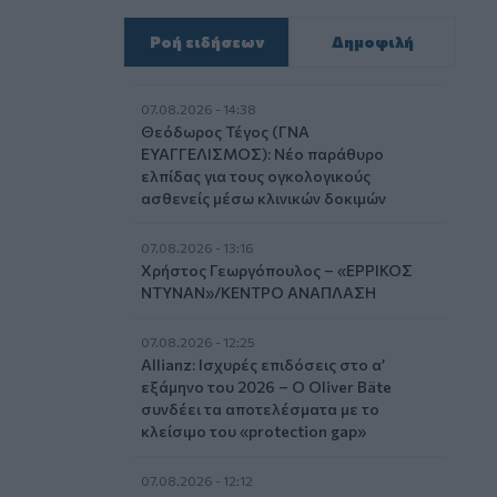
Ροή ειδήσεων
Δημοφιλή
07.08.2026 - 14:38
Θεόδωρος Τέγος (ΓΝΑ
ΕΥΑΓΓΕΛΙΣΜΟΣ): Νέο παράθυρο
ελπίδας για τους ογκολογικούς
ασθενείς μέσω κλινικών δοκιμών
07.08.2026 - 13:16
Χρήστος Γεωργόπουλος – «ΕΡΡΙΚΟΣ
ΝΤΥΝΑΝ»/ΚΕΝΤΡΟ ΑΝΑΠΛΑΣΗ
07.08.2026 - 12:25
Allianz: Ισχυρές επιδόσεις στο α’
εξάμηνο του 2026 – Ο Oliver Bäte
συνδέει τα αποτελέσματα με το
κλείσιμο του «protection gap»
07.08.2026 - 12:12