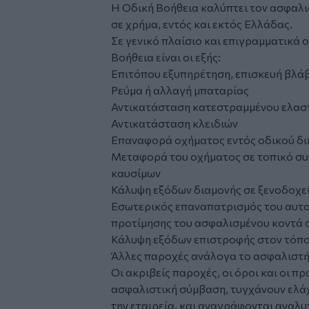
Η Οδική Βοήθεια καλύπτει τον ασφαλισ
σε χρήμα, εντός και εκτός Ελλάδας.
Σε γενικό πλαίσιο και επιγραμματικά 
Βοήθεια είναι οι εξής:
Επιτόπου εξυπηρέτηση, επισκευή βλά
Ρεύμα ή αλλαγή μπαταρίας
Αντικατάσταση κατεστραμμένου ελαστ
Αντικατάσταση κλειδιών
Επαναφορά οχήματος εντός οδικού δι
Μεταφορά του οχήματος σε τοπικό συ
καυσίμων
Κάλυψη εξόδων διαμονής σε ξενοδοχε
Εσωτερικός επαναπατρισμός του αυτο
προτίμησης του ασφαλισμένου κοντά σ
Κάλυψη εξόδων επιστροφής στον τόπο
Άλλες παροχές ανάλογα το ασφαλιστ
Οι ακριβείς παροχές, οι όροι και οι π
ασφαλιστική σύμβαση, τυγχάνουν ελάχ
την εταιρεία, και αναγράφονται αναλυ