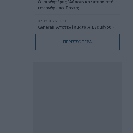
Οι αισθητήρες βλέπουν καλύτερα από
τον άνθρωπο. Πάντα;
07.08.2026 - 11:01
Generali: Αποτελέσματα Α' Εξαμήνου -
Εξαιρετική ανάπτυξη στα Λειτουργικά
και Προσαρμοσμένα Καθαρά
ΠΕΡΙΣΣΟΤΕΡΑ
Αποτελέσματα με συμβολή από όλες
τις επιχειρηματικές δραστηριότητες
07.08.2026 - 10:28
Ομαδικά Ασφαλιστικά προϊόντα
Επαγγελματικής Συνταξιοδότησης: Νέο
πεδίο ανάπτυξης για ασφαλιστικές και
ασφαλιστές
07.08.2026 - 09:23
CrediaBank: Οικονομικά Αποτελέσματα
A’ Εξαμήνου 2026 - Υψηλοί ρυθμοί
ανάπτυξης και νέα ρεκόρ επιδόσεων
07.08.2026 - 08:45