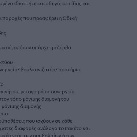
μένο ιδιοκτήτη και οδηγό, σε είδος και
οι παροχές που προσφέρει η Οδική
βης
ικού, εφόσον υπάρχει ρεζέρβα
κτύου
νεργείο/ βουλκανιζατέρ/ πρατήριο
ίο
κινήτου, μεταφορά σε συνεργείο
τον τόπο μόνιμης διαμονή του
 μόνιμης διαμονής
ήριο
ροϋποθέσεις που ισχύουν σε κάθε
ιστες διαφορές ανάλογα το πακέτο και
τικά εντός των συμβολαίων ή των