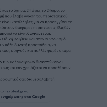
 και το όχημα, 24 ώρες το 24ωρο, το
γμή που έλαβε γνώση του περιστατικού
ς είναι κατάλληλες για να προσεγγίσει το
κύπτουν διάφορες περιπτώσεις βλαβών
πορεί να είναι διαφορετική.
ν Οδική Βοήθεια και στον συντονισμό
υν κάθε δυνατή προσπάθεια, να
ο τους οδηγούς και πολλές φορές ακόμα
ο των καλοκαιρινών διακοπών είναι
 τους και εάν χρειάζεται να προσθέσουν
 προσωπικό σας διαμεσολαβητή.
 το
nextdeal.gr
ως
 ενημέρωσης στο Google