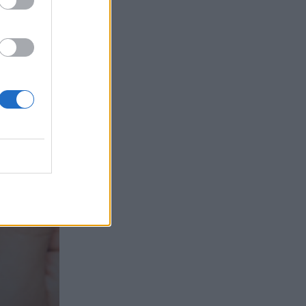
τα συμφέροντα, οι ελληνικές τράπεζες
«πρωταθλήτριες» στα δάνεια, νέο deal
Βαρδινογιάννη- Εξάρχου και ο
διπλασιασμός των κερδών της ΔΕΗ
05.08.2026
Randy Schekman, Νομπελίστας Ιατρικής:
«Σε πέντε χρόνια μπορεί να έχουμε
θεραπεία που αναστέλλει την εξέλιξη
του Πάρκινσον»
05.08.2026
Ε.Ε και παράνομη μετανάστευση:
προτάσεις και δράσεις με παρονομαστή
το κοινό συμφέρον
05.08.2026
Αντώνης Βουκλαρής - «ΕΡΡΙΚΟΣ
ΝΤΥΝΑΝ»
05.08.2026
Η νέα εποχή στην εκπαίδευση των