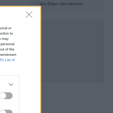
Δεν ξέρω / Δεν απαντώ
06.08.2026
Kavita Patel - PhARMA Innovation
Forum: Ένα στα πέντε καινοτόμα
φάρμακα φτάνει τελικά στην Ελλάδα
sonal or
ection to
06.08.2026
ou may
Μείωση ασφαλιστικών εισφορών
 personal
ύψους 240 εκατ. ευρώ ζητούν οι
έμποροι από την Κυβέρνηση
out of the
 downstream
B’s List of
06.08.2026
Ευρώπη: Μπορεί η κλιματική αλλαγή να
οδηγήσει σε ενεργειακή κρίση;
06.08.2026
Στέλιος Λιανός – INTERAMERICAN /
Αθηναϊκή Γενική Κλινική
06.08.2026
Η γαλλική «ψήφος» στο «καλώδιο» και