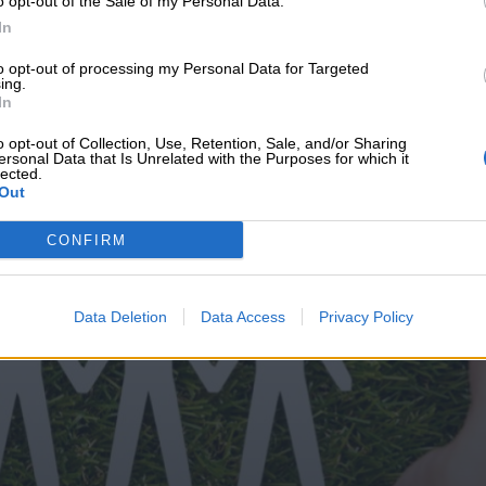
o opt-out of the Sale of my Personal Data.
υνεχής ροή
In
to opt-out of processing my Personal Data for Targeted
ing.
In
o opt-out of Collection, Use, Retention, Sale, and/or Sharing
ersonal Data that Is Unrelated with the Purposes for which it
lected.
Out
CONFIRM
Data Deletion
Data Access
Privacy Policy