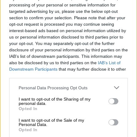
Η γαλλική «ψήφος» στο «καλώδιο» και τα συμφέροντα, οι
processing of your personal or sensitive information for
ελληνικές τράπεζες «πρωταθλήτριες» στα δάνεια, νέο deal
targeted advertising by us, please use the below opt-out
Βαρδινογιάννη- Εξάρχου και ο διπλασιασμός των κερδών της
section to confirm your selection. Please note that after your
ΔΕΗ
opt-out request is processed you may continue seeing
interest-based ads based on personal information utilized by
05.08.2026 - 13:37
us or personal information disclosed to third parties prior to
Randy Schekman, Νομπελίστας Ιατρικής: «Σε πέντε χρόνια
your opt-out. You may separately opt-out of the further
μπορεί να έχουμε θεραπεία που αναστέλλει την εξέλιξη του
disclosure of your personal information by third parties on the
Πάρκινσον»
IAB’s list of downstream participants. This information may
also be disclosed by us to third parties on the
IAB’s List of
05.08.2026 - 12:33
Downstream Participants
that may further disclose it to other
Ε.Ε και παράνομη μετανάστευση: προτάσεις και δράσεις με
third parties.
παρονομαστή το κοινό συμφέρον
Personal Data Processing Opt Outs
05.08.2026 - 12:11
I want to opt-out of the Sharing of my
Αντώνης Βουκλαρής - «ΕΡΡΙΚΟΣ ΝΤΥΝΑΝ»
personal data.
Opted In
05.08.2026 - 11:30
Η νέα εποχή στην εκπαίδευση των ασφαλιστικών
I want to opt-out of the Sale of my
Personal Data.
διαμεσολαβητών
Opted In