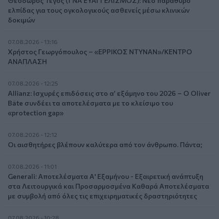
Θεόδωρος Τέγος (ΓΝΑ ΕΥΑΓΓΕΛΙΣΜΟΣ): Νέο παράθυρο
ελπίδας για τους ογκολογικούς ασθενείς μέσω κλινικών
δοκιμών
07.08.2026 - 13:16
Χρήστος Γεωργόπουλος – «ΕΡΡΙΚΟΣ ΝΤΥΝΑΝ»/ΚΕΝΤΡΟ
ΑΝΑΠΛΑΣΗ
07.08.2026 - 12:25
Allianz: Ισχυρές επιδόσεις στο α’ εξάμηνο του 2026 – Ο Oliver
Bäte συνδέει τα αποτελέσματα με το κλείσιμο του
«protection gap»
07.08.2026 - 12:12
Οι αισθητήρες βλέπουν καλύτερα από τον άνθρωπο. Πάντα;
07.08.2026 - 11:01
Generali: Αποτελέσματα Α' Εξαμήνου - Εξαιρετική ανάπτυξη
στα Λειτουργικά και Προσαρμοσμένα Καθαρά Αποτελέσματα
με συμβολή από όλες τις επιχειρηματικές δραστηριότητες
07.08.2026 - 10:28