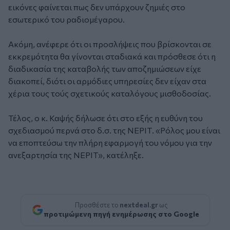
εικόνες φαίνεται πως δεν υπάρχουν ζημιές στο
εσωτερικό του ραδιομέγαρου.
Ακόμη, ανέφερε ότι οι προσλήψεις που βρίσκονται σε
εκκρεμότητα θα γίνονται σταδιακά και πρόσθεσε ότι η
διαδικασία της καταβολής των αποζημιώσεων είχε
διακοπεί, διότι οι αρμόδιες υπηρεσίες δεν είχαν στα
χέρια τους τούς σχετικούς καταλόγους μισθοδοσίας.
Τέλος, ο κ. Καψής δήλωσε ότι στο εξής η ευθύνη του
σχεδιασμού περνά στο δ.σ. της ΝΕΡΙΤ. «Ρόλος μου είναι
να εποπτεύσω την πλήρη εφαρμογή του νόμου για την
ανεξαρτησία της ΝΕΡΙΤ», κατέληξε.
Προσθέστε το
nextdeal.gr
ως
προτιμώμενη πηγή ενημέρωσης στο Google