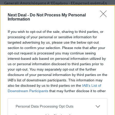
Generali: Αποτελέσματα Α' Εξαμήνου - Εξαιρετική ανάπτυξη
στα Λειτουργικά και Προσαρμοσμένα Καθαρά Αποτελέσματα
με συμβολή από όλες τις επιχειρηματικές δραστηριότητες
Next Deal -
Do Not Process My Personal
Information
10:28
Ομαδικά Ασφαλιστικά προϊόντα Επαγγελματικής
If you wish to opt-out of the sale, sharing to third parties, or
Συνταξιοδότησης: Νέο πεδίο ανάπτυξης για ασφαλιστικές και
processing of your personal or sensitive information for
ασφαλιστές
targeted advertising by us, please use the below opt-out
section to confirm your selection. Please note that after your
09:23
opt-out request is processed you may continue seeing
CrediaBank: Οικονομικά Αποτελέσματα A’ Εξαμήνου 2026 -
interest-based ads based on personal information utilized by
Υψηλοί ρυθμοί ανάπτυξης και νέα ρεκόρ επιδόσεων
us or personal information disclosed to third parties prior to
your opt-out. You may separately opt-out of the further
08:45
disclosure of your personal information by third parties on the
Στόχος για νέα δάνεια 15 δισ. το 2026, η «ακτινογραφία» της
IAB’s list of downstream participants. This information may
κερδοφορίας των τραπεζών, η δυναμική επιστροφή της
also be disclosed by us to third parties on the
IAB’s List of
Metlen, μεγαλώνει ταχύτατα η CrediaBank
Downstream Participants
that may further disclose it to other
third parties.
06.08.2026 - 22:39
10.000 φορές η διεθνής επιστημονική κοινότητα παρέπεμψε
Personal Data Processing Opt Outs
στο έργο του – Ποιος είναι ο Έλληνας χειρουργός Χρήστος