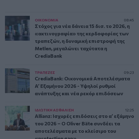
ΟΙΚΟΝΟΜΙΑ
08:45
Στόχος για νέα δάνεια 15 δισ. το 2026, η
«ακτινογραφία» της κερδοφορίας των
τραπεζών, η δυναμική επιστροφή της
Metlen, μεγαλώνει ταχύτατα η
CrediaBank
ΤΡAΠΕΖΕΣ
09:23
CrediaBank: Οικονομικά Αποτελέσματα
A’ Εξαμήνου 2026 - Υψηλοί ρυθμοί
ανάπτυξης και νέα ρεκόρ επιδόσεων
ΙΔΙΩΤΙΚΗ ΑΣΦAΛΙΣΗ
12:25
Allianz: Ισχυρές επιδόσεις στο α’ εξάμηνο
του 2026 – Ο Oliver Bäte συνδέει τα
αποτελέσματα με το κλείσιμο του
«protection gap»