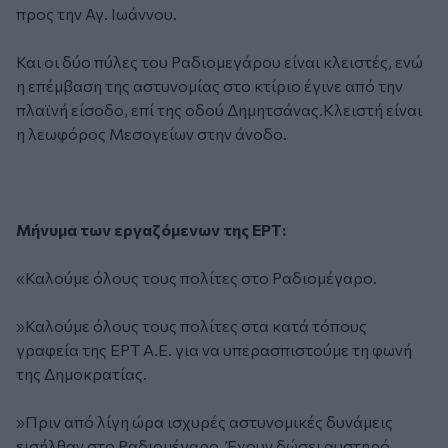
προς την Αγ. Ιωάννου.
Και οι δύο πύλες του Ραδιομεγάρου είναι κλειστές, ενώ
η επέμβαση της αστυνομίας στο κτίριο έγινε από την
πλαϊνή είσοδο, επί της οδού Δημητσάνας.Κλειστή είναι
η λεωφόρος Μεσογείων στην άνοδο.
Μήνυμα των εργαζόμενων της ΕΡΤ:
«Καλούμε όλους τους πολίτες στο Ραδιομέγαρο.
»Καλούμε όλους τους πολίτες στα κατά τόπους
γραφεία της ΕΡΤ Α.Ε. για να υπερασπιστούμε τη φωνή
της Δημοκρατίας.
»Πριν από λίγη ώρα ισχυρές αστυνομικές δυνάμεις
εισήλθαν στο Ραδιομέγαρο. Έχουν δώσει αυστηρό