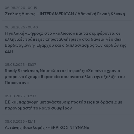
06.08.2026 - 09:15
Στέλιος Λιανός – INTERAMERICAN / Αθηναϊκή Γενική Κλινική
06.08.2026 - 08:40
Η γαλλική «ψήφος» στο «καλώδιο» και τα συμφέροντα, οι
ελληνικές τράπεζες «πρωταθλήτριες» στα δάνεια, νέο deal
Βαρδινογιάννη- Εξάρχου και ο διπλασιασμός των κερδών της
ΔΕΗ
05.08.2026 - 13:37
Randy Schekman, Νομπελίστας Ιατρικής: «Σε πέντε χρόνια
μπορεί να έχουμε θεραπεία που αναστέλλει την εξέλιξη του
Πάρκινσον»
05.08.2026 - 12:33
Ε.Ε και παράνομη μετανάστευση: προτάσεις και δράσεις με
παρονομαστή το κοινό συμφέρον
05.08.2026 - 12:11
Αντώνης Βουκλαρής - «ΕΡΡΙΚΟΣ ΝΤΥΝΑΝ»