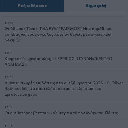
Ροή ειδήσεων
Δημοφιλή
14:38
Θεόδωρος Τέγος (ΓΝΑ ΕΥΑΓΓΕΛΙΣΜΟΣ): Νέο παράθυρο
ελπίδας για τους ογκολογικούς ασθενείς μέσω κλινικών
δοκιμών
13:16
Χρήστος Γεωργόπουλος – «ΕΡΡΙΚΟΣ ΝΤΥΝΑΝ»/ΚΕΝΤΡΟ
ΑΝΑΠΛΑΣΗ
12:25
Allianz: Ισχυρές επιδόσεις στο α’ εξάμηνο του 2026 – Ο Oliver
Bäte συνδέει τα αποτελέσματα με το κλείσιμο του
«protection gap»
12:12
Οι αισθητήρες βλέπουν καλύτερα από τον άνθρωπο. Πάντα;
11:01