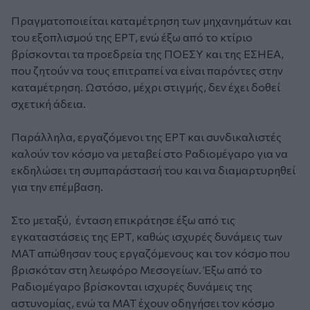
Πραγματοποιείται καταμέτρηση των μηχανημάτων και
του εξοπλισμού της ΕΡΤ, ενώ έξω από το κτίριο
βρίσκονται τα προεδρεία της ΠΟΕΣΥ και της ΕΣΗΕΑ,
που ζητούν να τους επιτραπεί να είναι παρόντες στην
καταμέτρηση. Ωστόσο, μέχρι στιγμής, δεν έχει δοθεί
σχετική άδεια.
Παράλληλα, εργαζόμενοι της ΕΡΤ και συνδικαλιστές
καλούν τον κόσμο να μεταβεί στο Ραδιομέγαρο για να
εκδηλώσει τη συμπαράστασή του και να διαμαρτυρηθεί
για την επέμβαση.
Στο μεταξύ, ένταση επικράτησε έξω από τις
εγκαταστάσεις της ΕΡΤ, καθώς ισχυρές δυνάμεις των
ΜΑΤ απώθησαν τους εργαζόμενους και τον κόσμο που
βρισκόταν στη λεωφόρο Μεσογείων. Έξω από το
Ραδιομέγαρο βρίσκονται ισχυρές δυνάμεις της
αστυνομίας, ενώ τα ΜΑΤ έχουν οδηγήσει τον κόσμο