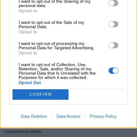
Κοντοβουνήσιος
I want to opt-out of the Sharing of my
personal data.
Opted In
06.08.2026 - 14:55
Μιχάλης Τάτσης, Insurance & Healthcare Analyst, διευθυντής
I want to opt-out of the Sale of my
Personal Data.
Επιχειρηματικής Ανάπτυξης Ομίλου HHG
Opted In
06.08.2026 - 13:30
I want to opt-out of processing my
Όταν η επόμενη μέρα είναι στάχτη, τι θα πει ο Ασφαλιστικός
Personal Data for Targeted Advertising.
Opted In
Διαμεσολαβητής στον πελάτη κλάδου υγείας;
I want to opt-out of Collection, Use,
06.08.2026 - 12:22
Retention, Sale, and/or Sharing of my
Kavita Patel - PhARMA Innovation Forum: Ένα στα πέντε
Personal Data that Is Unrelated with the
Purposes for which it was collected.
καινοτόμα φάρμακα φτάνει τελικά στην Ελλάδα
Opted Out
06.08.2026 - 11:37
CONFIRM
Μείωση ασφαλιστικών εισφορών ύψους 240 εκατ. ευρώ
ζητούν οι έμποροι από την Κυβέρνηση
Data Deletion
Data Access
Privacy Policy
06.08.2026 - 10:45
Ευρώπη: Μπορεί η κλιματική αλλαγή να οδηγήσει σε
ενεργειακή κρίση;