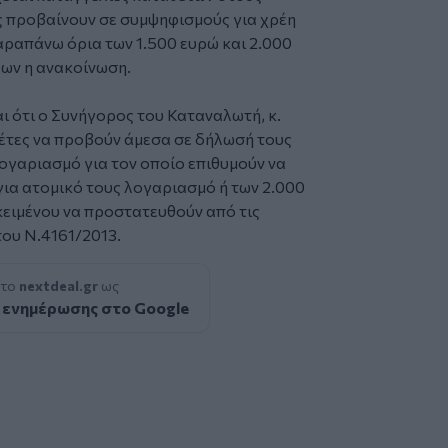
ς προβαίνουν σε συμψηφισμούς για χρέη
αραπάνω όρια των 1.500 ευρώ και 2.000
λων η ανακοίνωση.
ι ότι ο Συνήγορος του Καταναλωτή, κ.
έτες να προβούν άμεσα σε δήλωσή τους
ογαριασμό για τον οποίο επιθυμούν να
για ατομικό τους λογαριασμό ή των 2.000
κειμένου να προστατευθούν από τις
του Ν.4161/2013.
 το
nextdeal.gr
ως
 ενημέρωσης στο Google