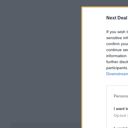
Next Deal
If you wish 
sensitive in
confirm you
continue se
information 
further disc
participants
Downstream 
Persona
I want t
Opted 