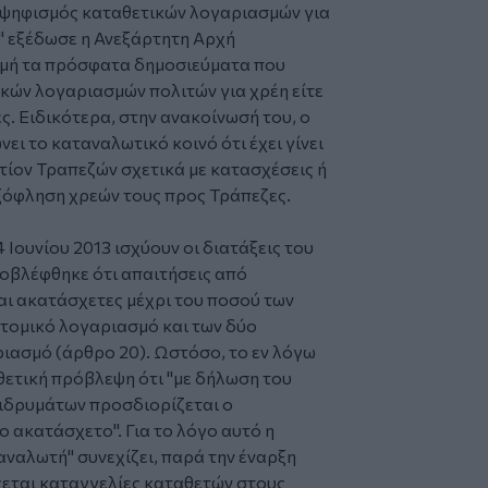
μψηφισμός καταθετικών λογαριασμών για
" εξέδωσε η Ανεξάρτητη Αρχή
ρμή τα πρόσφατα δημοσιεύματα που
κών λογαριασμών πολιτών για χρέη είτε
ς. Ειδικότερα, στην ανακοίνωσή του, ο
ι το καταναλωτικό κοινό ότι έχει γίνει
ίον Τραπεζών σχετικά με κατασχέσεις ή
ξόφληση χρεών τους προς Τράπεζες.
 Ιουνίου 2013 ισχύουν οι διατάξεις του
ροβλέφθηκε ότι απαιτήσεις από
αι ακατάσχετες μέχρι του ποσού των
ατομικό λογαριασμό και των δύο
ριασμό (άρθρο 20). Ωστόσο, το εν λόγω
ετική πρόβλεψη ότι ''με δήλωση του
 ιδρυμάτων προσδιορίζεται ο
ο ακατάσχετο''. Για το λόγο αυτό η
ναλωτή'' συνεχίζει, παρά την έναρξη
χεται καταγγελίες καταθετών στους