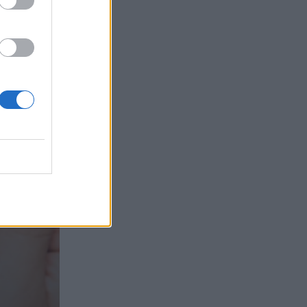
τα συμφέροντα, οι ελληνικές τράπεζες
«πρωταθλήτριες» στα δάνεια, νέο deal
Βαρδινογιάννη- Εξάρχου και ο
διπλασιασμός των κερδών της ΔΕΗ
05.08.2026 - 13:37
Randy Schekman, Νομπελίστας Ιατρικής:
«Σε πέντε χρόνια μπορεί να έχουμε
θεραπεία που αναστέλλει την εξέλιξη
του Πάρκινσον»
05.08.2026 - 12:33
Ε.Ε και παράνομη μετανάστευση:
προτάσεις και δράσεις με παρονομαστή
το κοινό συμφέρον
05.08.2026 - 12:11
Αντώνης Βουκλαρής - «ΕΡΡΙΚΟΣ
ΝΤΥΝΑΝ»
05.08.2026 - 11:30
Η νέα εποχή στην εκπαίδευση των