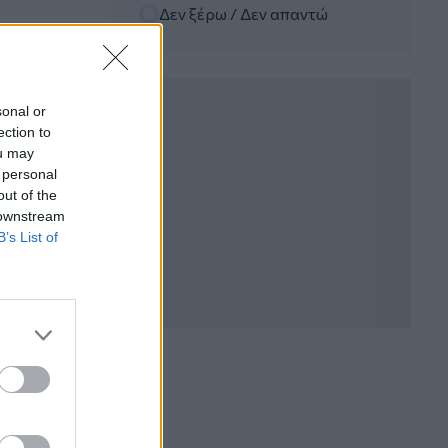
Δεν ξέρω / Δεν απαντώ
06.08.2026 - 12:22
Kavita Patel - PhARMA Innovation
Forum: Ένα στα πέντε καινοτόμα
φάρμακα φτάνει τελικά στην Ελλάδα
sonal or
ection to
06.08.2026 - 11:37
ou may
Μείωση ασφαλιστικών εισφορών
 personal
ύψους 240 εκατ. ευρώ ζητούν οι
έμποροι από την Κυβέρνηση
out of the
 downstream
B’s List of
06.08.2026 - 10:45
Ευρώπη: Μπορεί η κλιματική αλλαγή να
οδηγήσει σε ενεργειακή κρίση;
06.08.2026 - 09:15
Στέλιος Λιανός – INTERAMERICAN /
Αθηναϊκή Γενική Κλινική
06.08.2026 - 08:40
Η γαλλική «ψήφος» στο «καλώδιο» και