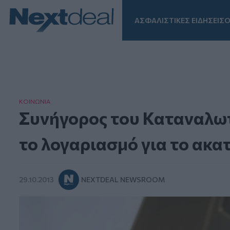
ΑΣΦΑΛΙΣΤΙΚΕΣ ΕΙΔΗΣΕΙΣ
Ο
Facebook
Instagram
LinkedIn
TikTok
X
Homepage
ΚΟΙΝΩΝΙΑ
Συνήγορος του Καταναλωτ
το λογαριασμό για το ακα
29.10.2013
NEXTDEAL NEWSROOM