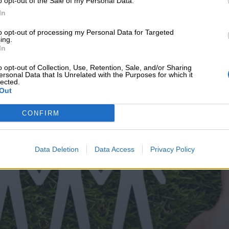
o opt-out of the Sale of my Personal Data.
υνεχής ροή
In
to opt-out of processing my Personal Data for Targeted
ing.
In
o opt-out of Collection, Use, Retention, Sale, and/or Sharing
ersonal Data that Is Unrelated with the Purposes for which it
lected.
Out
CONFIRM
Data Deletion
Data Access
Privacy Policy