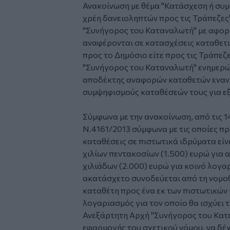
Ανακοίνωση με θέμα "Κατάσχεση ή συ
χρέη δανειοληπτών προς τις Τράπεζες
"Συνήγορος του Καταναλωτή" με αφο
αναφέρονται σε κατασχέσεις καταθετι
προς το Δημόσιο είτε προς τις Τράπεζε
"Συνήγορος του Καταναλωτή" ενημερώνε
αποδέκτης αναφορών καταθετών εναντ
συμψηφισμούς καταθέσεών τους για ε
Σύμφωνα με την ανακοίνωση, από τις 14
Ν.4161/2013 σύμφωνα με τις οποίες π
καταθέσεις σε πιστωτικά ιδρύματα είν
χιλίων πεντακοσίων (1.500) ευρώ για 
χιλιάδων (2.000) ευρώ για κοινό λογα
ακατάσχετο συνοδεύεται από τη νομοθ
καταθέτη προς ένα εκ των πιστωτικών
λογαριασμός για τον οποίο θα ισχύει τ
Ανεξάρτητη Αρχή ''Συνήγορος του Κατα
εφαρμογής του σχετικού νόμου, να δέ