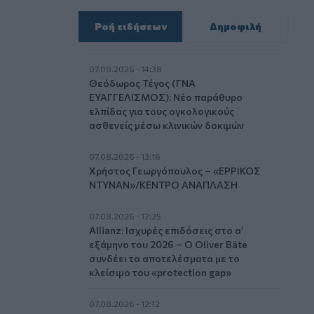
Ροή ειδήσεων
Δημοφιλή
07.08.2026 - 14:38
Θεόδωρος Τέγος (ΓΝΑ
ΕΥΑΓΓΕΛΙΣΜΟΣ): Νέο παράθυρο
ελπίδας για τους ογκολογικούς
ασθενείς μέσω κλινικών δοκιμών
07.08.2026 - 13:16
Χρήστος Γεωργόπουλος – «ΕΡΡΙΚΟΣ
ΝΤΥΝΑΝ»/ΚΕΝΤΡΟ ΑΝΑΠΛΑΣΗ
07.08.2026 - 12:25
Allianz: Ισχυρές επιδόσεις στο α’
εξάμηνο του 2026 – Ο Oliver Bäte
συνδέει τα αποτελέσματα με το
κλείσιμο του «protection gap»
07.08.2026 - 12:12