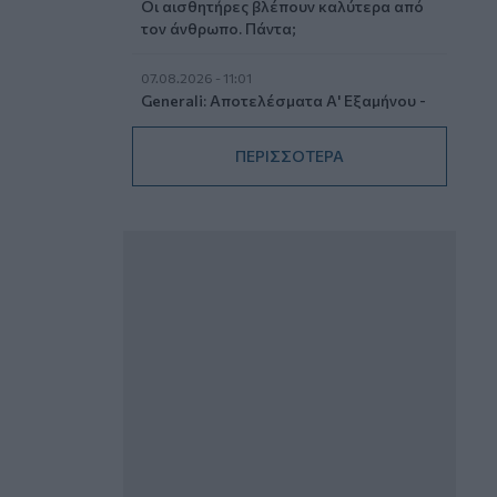
Οι αισθητήρες βλέπουν καλύτερα από
τον άνθρωπο. Πάντα;
07.08.2026 - 11:01
Generali: Αποτελέσματα Α' Εξαμήνου -
Εξαιρετική ανάπτυξη στα Λειτουργικά
και Προσαρμοσμένα Καθαρά
ΠΕΡΙΣΣΟΤΕΡΑ
Αποτελέσματα με συμβολή από όλες
τις επιχειρηματικές δραστηριότητες
07.08.2026 - 10:28
Ομαδικά Ασφαλιστικά προϊόντα
Επαγγελματικής Συνταξιοδότησης: Νέο
πεδίο ανάπτυξης για ασφαλιστικές και
ασφαλιστές
07.08.2026 - 09:23
CrediaBank: Οικονομικά Αποτελέσματα
A’ Εξαμήνου 2026 - Υψηλοί ρυθμοί
ανάπτυξης και νέα ρεκόρ επιδόσεων
07.08.2026 - 08:45