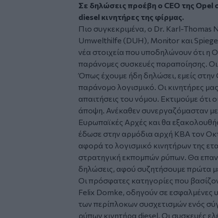
Σε δηλώσεις προέβη ο CEO της Opel σ
diesel κινητήρες της φίρμας.
Πιο συγκεκριμένα, ο Dr. Karl-Thomas
Umwelthilfe (DUH), Monitor και Spieg
νέα στοιχεία που υποδηλώνουν ότι η 
παράνομες συσκευές παραποίησης. Οι ι
Όπως έχουμε ήδη δηλώσει, εμείς στην
παράνομο λογισμικό. Οι κινητήρες μας 
απαιτήσεις του νόμου. Εκτιμούμε ότι 
άποψη. Ανέκαθεν συνεργαζόμασταν με δ
Ευρωπαϊκές Αρχές και θα εξακολουθήσ
έδωσε στην αρμόδια αρχή KBA τον Οκτώ
αφορά το λογισμικό κινητήρων της ετα
στρατηγική εκπομπών ρύπων. Θα επαν
δηλώσεις, αφού συζητήσουμε πρώτα με
Οι πρόσφατες κατηγορίες που βασίζον
Felix Domke, οδηγούν σε εσφαλμένες 
των περίπλοκων συσχετισμών ενός σ
ρύπων κινητήρα diesel. Οι συσκευές ε