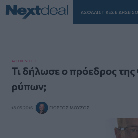
ΑΣΦΑΛΙΣΤΙΚΕΣ ΕΙΔΗΣΕΙΣ
Ο
Facebook
Instagram
LinkedIn
TikTok
X
Homepage
ΑΥΤΟΚΙΝΗΤΟ
Τι δήλωσε ο πρόεδρος της 
ρύπων;
18.05.2016
ΓΙΏΡΓΟΣ ΜΟΎΖΟΣ