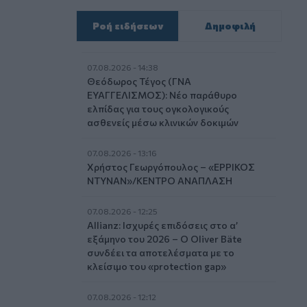
Ροή ειδήσεων
Δημοφιλή
07.08.2026 - 14:38
Θεόδωρος Τέγος (ΓΝΑ
ΕΥΑΓΓΕΛΙΣΜΟΣ): Νέο παράθυρο
ελπίδας για τους ογκολογικούς
ασθενείς μέσω κλινικών δοκιμών
07.08.2026 - 13:16
Χρήστος Γεωργόπουλος – «ΕΡΡΙΚΟΣ
ΝΤΥΝΑΝ»/ΚΕΝΤΡΟ ΑΝΑΠΛΑΣΗ
07.08.2026 - 12:25
Allianz: Ισχυρές επιδόσεις στο α’
εξάμηνο του 2026 – Ο Oliver Bäte
συνδέει τα αποτελέσματα με το
κλείσιμο του «protection gap»
07.08.2026 - 12:12