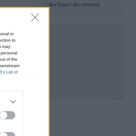
Δεν ξέρω / Δεν απαντώ
06.08.2026 - 12:22
Kavita Patel - PhARMA Innovation
Forum: Ένα στα πέντε καινοτόμα
φάρμακα φτάνει τελικά στην Ελλάδα
sonal or
ection to
06.08.2026 - 11:37
ou may
Μείωση ασφαλιστικών εισφορών
 personal
ύψους 240 εκατ. ευρώ ζητούν οι
έμποροι από την Κυβέρνηση
out of the
 downstream
B’s List of
06.08.2026 - 10:45
Ευρώπη: Μπορεί η κλιματική αλλαγή να
οδηγήσει σε ενεργειακή κρίση;
06.08.2026 - 09:15
Στέλιος Λιανός – INTERAMERICAN /
Αθηναϊκή Γενική Κλινική
06.08.2026 - 08:40
Η γαλλική «ψήφος» στο «καλώδιο» και