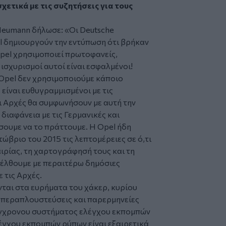
χετικά με τις συζητήσεις για τους
 Neumann δήλωσε: «Οι Deutsche
el δημιουργούν την εντύπωση ότι βρήκαν
Opel χρησιμοποιεί πρωτοφανείς,
σχυρισμοί αυτοί είναι εσφαλμένοι!
 Opel δεν χρησιμοποιούμε κάποιο
είναι ευθυγραμμισμένοι με τις
οι Aρχές θα συμφωνήσουν με αυτή την
ιαφάνεια με τις Γερμανικές και
ουμε να το πράττουμε. Η Opel ήδη
βριο του 2015 τις λεπτομέρειες σε ό,τι
ιρίας, τη χαρτογράφησή τους και τη
έλθουμε με περαιτέρω δημόσιες
 τις Αρχές.
ται στα ευρήματα του χάκερ, κυρίου
υπεραπλουστεύσεις και παρερμηνείες
ύγχρονου συστήματος ελέγχου εκπομπών
λέγχου εκπομπών ρύπων είναι εξαιρετικά