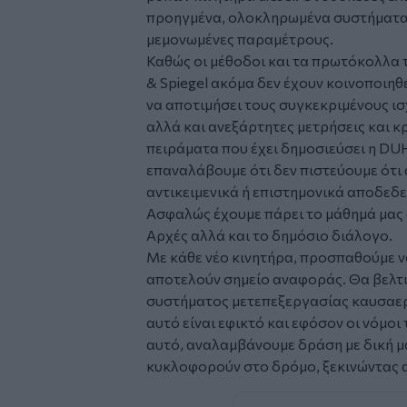
προηγμένα, ολοκληρωμένα συστήματα κ
μεμονωμένες παραμέτρους.
Καθώς οι μέθοδοι και τα πρωτόκολλα
& Spiegel ακόμα δεν έχουν κοινοποιηθεί
να αποτιμήσει τους συγκεκριμένους ισ
αλλά και ανεξάρτητες μετρήσεις και κ
πειράματα που έχει δημοσιεύσει η DU
επαναλάβουμε ότι δεν πιστεύουμε ότι 
αντικειμενικά ή επιστημονικά αποδεδε
Ασφαλώς έχουμε πάρει το μάθημά μας 
Αρχές αλλά και το δημόσιο διάλογο.
Με κάθε νέο κινητήρα, προσπαθούμε 
αποτελούν σημείο αναφοράς. Θα βελτ
συστήματος μετεπεξεργασίας καυσαερί
αυτό είναι εφικτό και εφόσον οι νόμοι
αυτό, αναλαμβάνουμε δράση με δική μ
κυκλοφορούν στο δρόμο, ξεκινώντας α