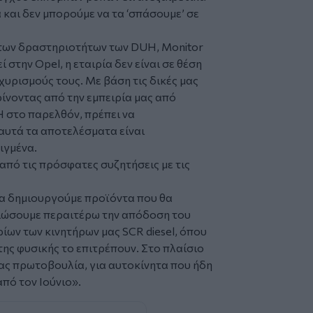
αι δεν μπορούμε να τα ‘σπάσουμε’ σε
 των δραστηριοτήτων των DUH, Monitor
 στην Opel, η εταιρία δεν είναι σε θέση
χυρισμούς τους. Με βάση τις δικές μας
ρίνοντας από την εμπειρία μας από
H στο παρελθόν, πρέπει να
αυτά τα αποτελέσματα είναι
ιγμένα.
από τις πρόσφατες συζητήσεις με τις
να δημιουργούμε προϊόντα που θα
ιώσουμε περαιτέρω την απόδοση του
ων των κινητήρων μας SCR diesel, όπου
 της φυσικής το επιτρέπουν. Στο πλαίσιο
ας πρωτοβουλία, για αυτοκίνητα που ήδη
πό τον Ιούνιο».