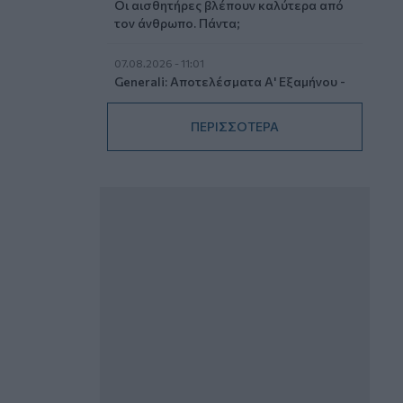
Οι αισθητήρες βλέπουν καλύτερα από
τον άνθρωπο. Πάντα;
07.08.2026 - 11:01
Generali: Αποτελέσματα Α' Εξαμήνου -
Εξαιρετική ανάπτυξη στα Λειτουργικά
και Προσαρμοσμένα Καθαρά
ΠΕΡΙΣΣΟΤΕΡΑ
Αποτελέσματα με συμβολή από όλες
τις επιχειρηματικές δραστηριότητες
07.08.2026 - 10:28
Ομαδικά Ασφαλιστικά προϊόντα
Επαγγελματικής Συνταξιοδότησης: Νέο
πεδίο ανάπτυξης για ασφαλιστικές και
ασφαλιστές
07.08.2026 - 09:23
CrediaBank: Οικονομικά Αποτελέσματα
A’ Εξαμήνου 2026 - Υψηλοί ρυθμοί
ανάπτυξης και νέα ρεκόρ επιδόσεων
07.08.2026 - 08:45