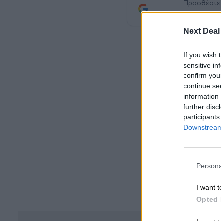
Προσθέστε
προτιμώμενη πηγή
Next Deal
If you wish 
sensitive in
confirm you
continue se
information 
further disc
participants
Downstream 
Persona
I want t
Opted 