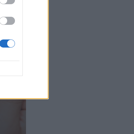
τα συμφέροντα, οι ελληνικές τράπεζες
«πρωταθλήτριες» στα δάνεια, νέο deal
Βαρδινογιάννη- Εξάρχου και ο
διπλασιασμός των κερδών της ΔΕΗ
05.08.2026 - 13:37
Randy Schekman, Νομπελίστας Ιατρικής:
«Σε πέντε χρόνια μπορεί να έχουμε
θεραπεία που αναστέλλει την εξέλιξη
του Πάρκινσον»
05.08.2026 - 12:33
Ε.Ε και παράνομη μετανάστευση:
προτάσεις και δράσεις με παρονομαστή
το κοινό συμφέρον
05.08.2026 - 12:11
Αντώνης Βουκλαρής - «ΕΡΡΙΚΟΣ
ΝΤΥΝΑΝ»
05.08.2026 - 11:30
Η νέα εποχή στην εκπαίδευση των