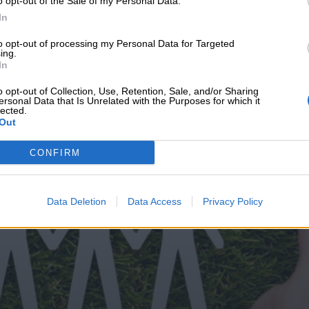
o opt-out of the Sale of my Personal Data.
υνεχής ροή
In
to opt-out of processing my Personal Data for Targeted
ing.
In
o opt-out of Collection, Use, Retention, Sale, and/or Sharing
ersonal Data that Is Unrelated with the Purposes for which it
lected.
Out
CONFIRM
Data Deletion
Data Access
Privacy Policy