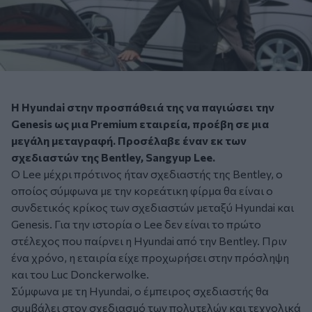
H Hyundai στην προσπάθειά της να παγιώσει την
Genesis ως μια Premium εταιρεία, προέβη σε μια
μεγάλη μεταγραφή. Προσέλαβε έναν εκ των
σχεδιαστών της Bentley, Sangyup Lee.
Ο Lee μέχρι πρότινος ήταν σχεδιαστής της Bentley, ο
οποίος σύμφωνα με την κορεάτικη φίρμα θα είναι ο
συνδετικός κρίκος των σχεδιαστών μεταξύ Hyundai και
Genesis. Για την ιστορία ο Lee δεν είναι το πρώτο
στέλεχος που παίρνει η Hyundai από την Bentley. Πριν
ένα χρόνο, η εταιρία είχε προχωρήσει στην πρόσληψη
και του Luc Donckerwolke.
Σύμφωνα με τη Hyundai, ο έμπειρος σχεδιαστής θα
συμβάλει στον σχεδιασμό των πολυτελών και τεχνολικά