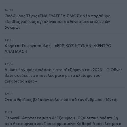
14:38
Θεόδωρος Τέγος (ΓΝΑ ΕΥΑΓΓΕΛΙΣΜΟΣ): Νέο παράθυρο
ελπίδας για τους ογκολογικούς ασθενείς μέσω κλινικών
δοκιμών
13:16
Χρήστος Γεωργόπουλος – «ΕΡΡΙΚΟΣ ΝΤΥΝΑΝ»/ΚΕΝΤΡΟ
ΑΝΑΠΛΑΣΗ
12:25
Allianz: Ισχυρές επιδόσεις στο α’ εξάμηνο του 2026 – Ο Oliver
Bäte συνδέει τα αποτελέσματα με το κλείσιμο του
«protection gap»
12:12
Οι αισθητήρες βλέπουν καλύτερα από τον άνθρωπο. Πάντα;
11:01
Generali: Αποτελέσματα Α' Εξαμήνου - Εξαιρετική ανάπτυξη
στα Λειτουργικά και Προσαρμοσμένα Καθαρά Αποτελέσματα