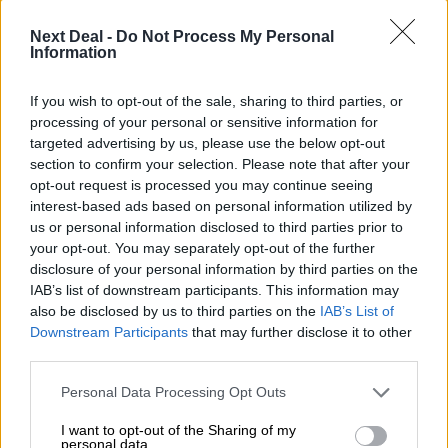
Στέλιος Λιανός – INTERAMERICAN / Αθηναϊκή Γενική Κλινική
Next Deal -
Do Not Process My Personal
06.08.2026 - 08:40
Information
Η γαλλική «ψήφος» στο «καλώδιο» και τα συμφέροντα, οι
ελληνικές τράπεζες «πρωταθλήτριες» στα δάνεια, νέο deal
If you wish to opt-out of the sale, sharing to third parties, or
Βαρδινογιάννη- Εξάρχου και ο διπλασιασμός των κερδών της
processing of your personal or sensitive information for
ΔΕΗ
targeted advertising by us, please use the below opt-out
section to confirm your selection. Please note that after your
05.08.2026 - 13:37
opt-out request is processed you may continue seeing
Randy Schekman, Νομπελίστας Ιατρικής: «Σε πέντε χρόνια
interest-based ads based on personal information utilized by
μπορεί να έχουμε θεραπεία που αναστέλλει την εξέλιξη του
us or personal information disclosed to third parties prior to
Πάρκινσον»
your opt-out. You may separately opt-out of the further
disclosure of your personal information by third parties on the
05.08.2026 - 12:33
IAB’s list of downstream participants. This information may
Ε.Ε και παράνομη μετανάστευση: προτάσεις και δράσεις με
also be disclosed by us to third parties on the
IAB’s List of
παρονομαστή το κοινό συμφέρον
Downstream Participants
that may further disclose it to other
third parties.
05.08.2026 - 12:11
Αντώνης Βουκλαρής - «ΕΡΡΙΚΟΣ ΝΤΥΝΑΝ»
Personal Data Processing Opt Outs
05.08.2026 - 11:30
I want to opt-out of the Sharing of my
personal data.
Η νέα εποχή στην εκπαίδευση των ασφαλιστικών