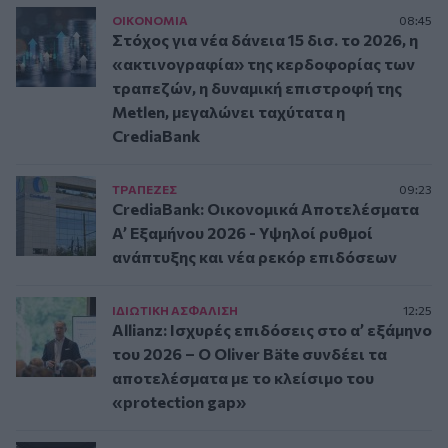
ΟΙΚΟΝΟΜΙΑ
08:45
Στόχος για νέα δάνεια 15 δισ. το 2026, η
«ακτινογραφία» της κερδοφορίας των
τραπεζών, η δυναμική επιστροφή της
Metlen, μεγαλώνει ταχύτατα η
CrediaBank
ΤΡAΠΕΖΕΣ
09:23
CrediaBank: Οικονομικά Αποτελέσματα
A’ Εξαμήνου 2026 - Υψηλοί ρυθμοί
ανάπτυξης και νέα ρεκόρ επιδόσεων
ΙΔΙΩΤΙΚΗ ΑΣΦAΛΙΣΗ
12:25
Allianz: Ισχυρές επιδόσεις στο α’ εξάμηνο
του 2026 – Ο Oliver Bäte συνδέει τα
αποτελέσματα με το κλείσιμο του
«protection gap»