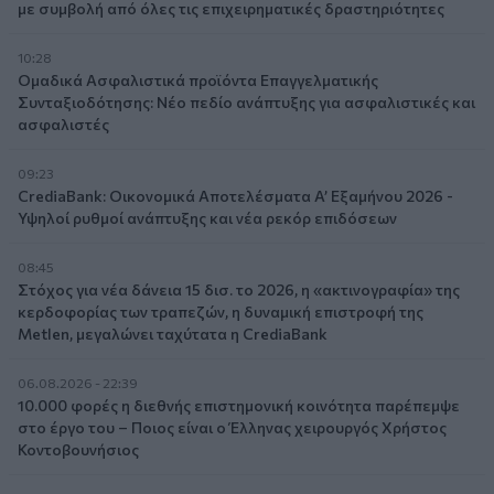
με συμβολή από όλες τις επιχειρηματικές δραστηριότητες
10:28
Ομαδικά Ασφαλιστικά προϊόντα Επαγγελματικής
Συνταξιοδότησης: Νέο πεδίο ανάπτυξης για ασφαλιστικές και
ασφαλιστές
09:23
CrediaBank: Οικονομικά Αποτελέσματα A’ Εξαμήνου 2026 -
Υψηλοί ρυθμοί ανάπτυξης και νέα ρεκόρ επιδόσεων
08:45
Στόχος για νέα δάνεια 15 δισ. το 2026, η «ακτινογραφία» της
κερδοφορίας των τραπεζών, η δυναμική επιστροφή της
Metlen, μεγαλώνει ταχύτατα η CrediaBank
06.08.2026 - 22:39
10.000 φορές η διεθνής επιστημονική κοινότητα παρέπεμψε
στο έργο του – Ποιος είναι ο Έλληνας χειρουργός Χρήστος
Κοντοβουνήσιος