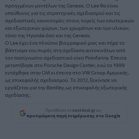
προηγμένων μοντέλων της Genesis. Ο Lee θα είναι
υπεύθυνος για τις στρατηγικές σχεδιασμού και τις
σχεδιαστικές καινοτομίες στους τομείς των εσωτερικών
και εξωτερικών χώρων, των χρωμάτων και των υλικών,
τόσο της Hyundai όσο και της Genesis.
Ο Lee έχει ένα πλούσιο βιογραφικό μιας και πήρε το
βάπτισμα του πυρός στη σχεδίαση αυτοκινήτων από
τον πασίγνωστο σχεδιαστικό οίκο Pininfarina. Έπειτα
μεταπήδησε στο Porsche Design Center, ενώ το 1999
εντάχθηκε στην GM κι έπειτα στο VW Group Αμερικής,
ως επικεφαλής σχεδιασμού. Το 2012, ξεκίνησε να
εργάζεται για την Bentley, ως επικεφαλής εξωτερικής
σχεδίασης.
Προσθέστε το
nextdeal.gr
ως
προτιμώμενη πηγή ενημέρωσης στο Google