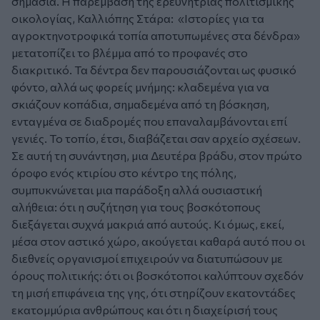
σημασία. Η παρέμβαση της ερευνήτριας πολιτισμικής
οικολογίας, Καλλιόπης Στάρα: «Ιστορίες για τα
αγροκτηνοτροφικά τοπία αποτυπωμένες στα δένδρα»
μετατοπίζει το βλέμμα από το προφανές στο
διακριτικό. Τα δέντρα δεν παρουσιάζονται ως φυσικό
φόντο, αλλά ως φορείς μνήμης: κλαδεμένα για να
σκιάζουν κοπάδια, σημαδεμένα από τη βόσκηση,
ενταγμένα σε διαδρομές που επαναλαμβάνονται επί
γενιές. Το τοπίο, έτσι, διαβάζεται σαν αρχείο σχέσεων.
Σε αυτή τη συνάντηση, μια Δευτέρα βράδυ, στον πρώτο
όροφο ενός κτιρίου στο κέντρο της πόλης,
συμπυκνώνεται μια παράδοξη αλλά ουσιαστική
αλήθεια: ότι η συζήτηση για τους βοσκότοπους
διεξάγεται συχνά μακριά από αυτούς. Κι όμως, εκεί,
μέσα στον αστικό χώρο, ακούγεται καθαρά αυτό που οι
διεθνείς οργανισμοί επιχειρούν να διατυπώσουν με
όρους πολιτικής: ότι οι βοσκότοποι καλύπτουν σχεδόν
τη μισή επιφάνεια της γης, ότι στηρίζουν εκατοντάδες
εκατομμύρια ανθρώπους και ότι η διαχείρισή τους