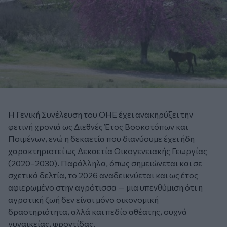
Η Γενική Συνέλευση του ΟΗΕ έχει ανακηρύξει την
φετινή χρονιά ως Διεθνές Έτος Βοσκοτόπων και
Ποιμένων, ενώ η δεκαετία που διανύουμε έχει ήδη
χαρακτηριστεί ως Δεκαετία Οικογενειακής Γεωργίας
(2020–2030). Παράλληλα, όπως σημειώνεται και σε
σχετικά δελτία, το 2026 αναδεικνύεται και ως έτος
αφιερωμένο στην αγρότισσα — μια υπενθύμιση ότι η
αγροτική ζωή δεν είναι μόνο οικονομική
δραστηριότητα, αλλά και πεδίο αθέατης, συχνά
γυναικείας, φροντίδας.