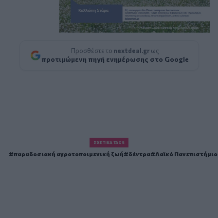
Προσθέστε το
nextdeal.gr
ως
προτιμώμενη πηγή ενημέρωσης στο Google
ΣΧΕΤΙΚΆ TAGS
παραδοσιακή αγροτοποιμενική ζωή
δέντρα
Λαϊκό Πανεπιστήμιο