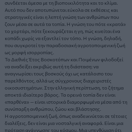
συνδέεται άμεσα με τη βιοποικιλότητα και το κλίμα.
Αυτό που δεν αποτυπώνεται εύκολα σε εκθέσεις και
στρατηγικές είναι η λεπτή γνώση των ανθρώπων που
ζουν μέσα σε αυτά τα τοπία. Η γνώση του πότε «κρατά»
το χορτάρι, πότε ξεκουράζεται η γη, πώς κινείται ένα
κοπάδι χωρίς να εξαντλεί τον τόπο. Η γνώση, δηλαδή,
που συγκροτεί την παραδοσιακή αγροτοποιμενική ζωή
ως μορφή ισορροπίας.
Το Διεθνές Έτος Βοσκοτόπων και Ποιμένων φιλοδοξεί
να αναδείξει ακριβώς αυτή τη διάσταση: να
αναγνωρίσει τους βοσκούς όχι ως κατάλοιπο του
παρελθόντος, αλλά ως σύγχρονους διαχειριστές
οικοσυστημάτων. Στην ελληνική περίπτωση, το ζήτημα
αποκτά ιδιαίτερο βάρος. Τα ορεινά τοπία δεν είναι
«παρθένα» — είναι ιστορικά διαμορφωμένα μέσα από τη
συνύπαρξη ανθρώπου, ζώου και βλάστησης.
Η αγροτοποιμενική ζωή, όπως αναδεικνύεται σε τέτοιες
διαλέξεις, δεν είναι μια νοσταλγική αναφορά. Είναι μια
πρόταση ανάγνωσης του κόσμου. Μια υπενθύμιση ότι