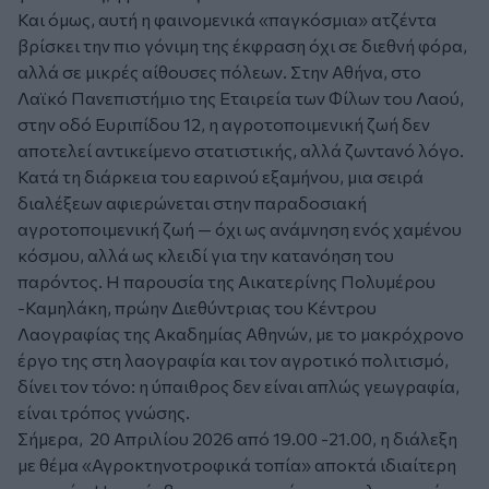
Και όμως, αυτή η φαινομενικά «παγκόσμια» ατζέντα
βρίσκει την πιο γόνιμη της έκφραση όχι σε διεθνή φόρα,
αλλά σε μικρές αίθουσες πόλεων. Στην Αθήνα, στο
Λαϊκό Πανεπιστήμιο της Εταιρεία των Φίλων του Λαού,
στην οδό Ευριπίδου 12, η αγροτοποιμενική ζωή δεν
αποτελεί αντικείμενο στατιστικής, αλλά ζωντανό λόγο.
Κατά τη διάρκεια του εαρινού εξαμήνου, μια σειρά
διαλέξεων αφιερώνεται στην παραδοσιακή
αγροτοποιμενική ζωή — όχι ως ανάμνηση ενός χαμένου
κόσμου, αλλά ως κλειδί για την κατανόηση του
παρόντος. Η παρουσία της Αικατερίνης Πολυμέρου
-Καμηλάκη, πρώην Διεθύντριας του Κέντρου
Λαογραφίας της Ακαδημίας Αθηνών, με το μακρόχρονο
έργο της στη λαογραφία και τον αγροτικό πολιτισμό,
δίνει τον τόνο: η ύπαιθρος δεν είναι απλώς γεωγραφία,
είναι τρόπος γνώσης.
Σήμερα, 20 Απριλίου 2026 από 19.00 -21.00, η διάλεξη
με θέμα «Αγροκτηνοτροφικά τοπία» αποκτά ιδιαίτερη