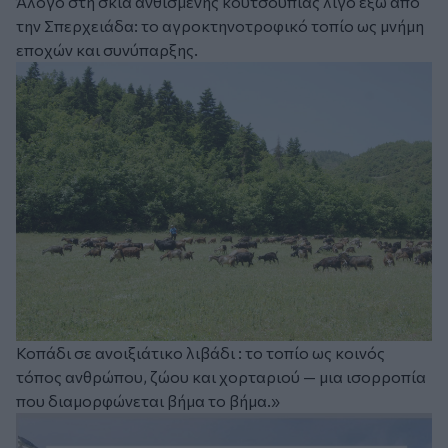
Άλογο στη σκιά ανθισμένης κουτσουπιάς λίγο έξω από
την Σπερχειάδα: το αγροκτηνοτροφικό τοπίο ως μνήμη
εποχών και συνύπαρξης.
Κοπάδι σε ανοιξιάτικο λιβάδι : το τοπίο ως κοινός
τόπος ανθρώπου, ζώου και χορταριού — μια ισορροπία
που διαμορφώνεται βήμα το βήμα.»