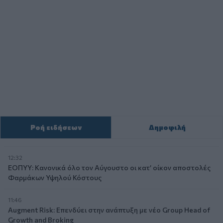
Ροή ειδήσεων
Δημοφιλή
12:32
ΕΟΠΥΥ: Κανονικά όλο τον Αύγουστο οι κατ’ οίκον αποστολές
Φαρμάκων Υψηλού Κόστους
11:46
Augment Risk: Επενδύει στην ανάπτυξη με νέο Group Head of
Growth and Broking