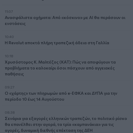
11:07
Ανασφάλιστα οχήματα: Από «κόσκινο» με AI θα περάσουν οι
ενστάσεις
10:40
Η Revolut αποκτά πλήρη τραπεζική άδεια στη Γαλλία
10:18
Χρυσόστομος Κ. Μαλτέζος (ΚΑΤ): Πώς να αποφύγουν τα
προβλήματα το καλοκαίρι όσοι πάσχουν από αγγειακές
παθήσεις
09:27
Ο «χάρτης» των πληρωμών από e-ΕΦΚΑ και ΔΥΠΑ για την
περίοδο 10 έως 14 Αυγούστου
08:38
Σενάρια για εξαγορές ελληνικών τραπεζών, το πολιτικό ρίσκο
θα επανέλθει στην αγορά, τα τρία «καμπανάκια» για τις
αγορές, δυναμική διεθνής επέκταση της ΔΕΗ