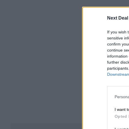
Next Deal
If you wish 
sensitive in
confirm you
continue se
information 
further disc
participants
Downstream 
Persona
I want t
Opted 