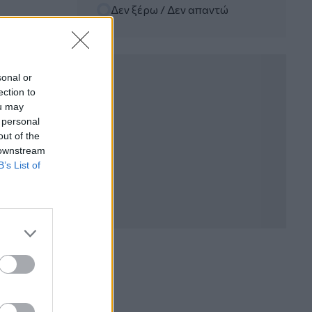
Δεν ξέρω / Δεν απαντώ
06.08.2026 - 12:22
Kavita Patel - PhARMA Innovation
Forum: Ένα στα πέντε καινοτόμα
φάρμακα φτάνει τελικά στην Ελλάδα
sonal or
ection to
06.08.2026 - 11:37
ou may
Μείωση ασφαλιστικών εισφορών
 personal
ύψους 240 εκατ. ευρώ ζητούν οι
έμποροι από την Κυβέρνηση
out of the
 downstream
B’s List of
06.08.2026 - 10:45
Ευρώπη: Μπορεί η κλιματική αλλαγή να
οδηγήσει σε ενεργειακή κρίση;
06.08.2026 - 09:15
Στέλιος Λιανός – INTERAMERICAN /
Αθηναϊκή Γενική Κλινική
06.08.2026 - 08:40
Η γαλλική «ψήφος» στο «καλώδιο» και