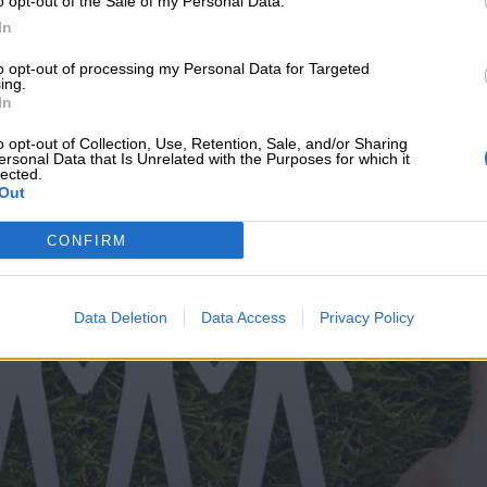
o opt-out of the Sale of my Personal Data.
υνεχής ροή
In
to opt-out of processing my Personal Data for Targeted
ing.
In
o opt-out of Collection, Use, Retention, Sale, and/or Sharing
ersonal Data that Is Unrelated with the Purposes for which it
lected.
Out
CONFIRM
Data Deletion
Data Access
Privacy Policy