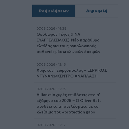
Ροή ειδήσεων
Δημοφιλή
07.08.2026 - 14:38
Θεόδωρος Τέγος (ΓΝΑ
ΕΥΑΓΓΕΛΙΣΜΟΣ): Νέο παράθυρο
ελπίδας για τους ογκολογικούς
ασθενείς μέσω κλινικών δοκιμών
07.08.2026 - 13:16
Χρήστος Γεωργόπουλος – «ΕΡΡΙΚΟΣ
ΝΤΥΝΑΝ»/ΚΕΝΤΡΟ ΑΝΑΠΛΑΣΗ
07.08.2026 - 12:25
Allianz: Ισχυρές επιδόσεις στο α’
εξάμηνο του 2026 – Ο Oliver Bäte
συνδέει τα αποτελέσματα με το
κλείσιμο του «protection gap»
07.08.2026 - 12:12