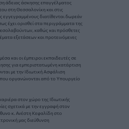
ση άδειας άσκησης επαγγέλματος
ου στη Θεσσαλονίκη και στις
ς εγγεγραμμένους διατίθενται δωρεάν
πως έχει ορισθεί στα περιγράμματα της
μεσολαβούντων, καθώς και πρόσθετες
θέματα εξετάσεων και προτεινόμενες
μέσα και οι έμπειροι εκπαιδευτές σε
κησης για εμπεριστατωμένη κατάρτιση
ται με την Ιδιωτική Ασφάλιση
ς που οργανώνονται από το Υπουργείο
καριέρα στον χώρο της Ιδιωτικής
ίες σχετικά με την εγγραφή στον
θυνο κ. Ανέστη Κεφαλίδη στο
τρονική μας διεύθυνση