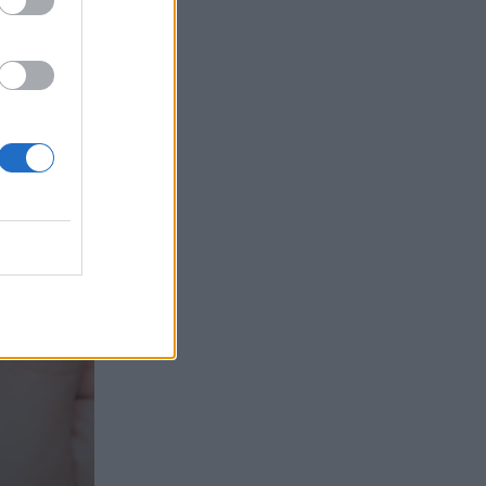
τα συμφέροντα, οι ελληνικές τράπεζες
«πρωταθλήτριες» στα δάνεια, νέο deal
Βαρδινογιάννη- Εξάρχου και ο
διπλασιασμός των κερδών της ΔΕΗ
05.08.2026 - 13:37
Randy Schekman, Νομπελίστας Ιατρικής:
«Σε πέντε χρόνια μπορεί να έχουμε
θεραπεία που αναστέλλει την εξέλιξη
του Πάρκινσον»
05.08.2026 - 12:33
Ε.Ε και παράνομη μετανάστευση:
προτάσεις και δράσεις με παρονομαστή
το κοινό συμφέρον
05.08.2026 - 12:11
Αντώνης Βουκλαρής - «ΕΡΡΙΚΟΣ
ΝΤΥΝΑΝ»
05.08.2026 - 11:30
Η νέα εποχή στην εκπαίδευση των