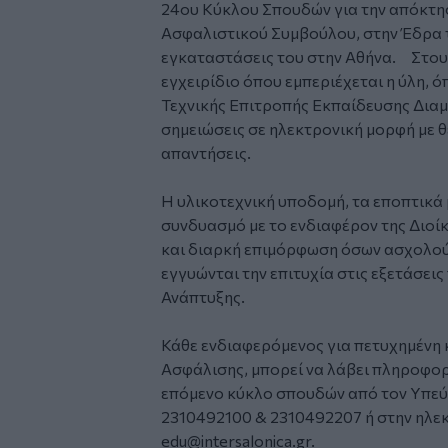
24ου Κύκλου Σπουδών για την απόκτη
Ασφαλιστικού Συμβούλου, στην Έδρα τ
εγκαταστάσεις του στην Αθήνα. Στου
εγχειρίδιο όπου εμπεριέχεται η ύλη, ό
Τεχνικής Επιτροπής Εκπαίδευσης Δια
σημειώσεις σε ηλεκτρονική μορφή με 
απαντήσεις.
Η υλικοτεχνική υποδομή, τα εποπτικά 
συνδυασμό με το ενδιαφέρον της Διοί
και διαρκή επιμόρφωση όσων ασχολούν
εγγυώνται την επιτυχία στις εξετάσει
Ανάπτυξης.
Κάθε ενδιαφερόμενος για πετυχημένη 
Ασφάλισης, μπορεί να λάβει πληροφορ
επόμενο κύκλο σπουδών από τον Υπεύ
2310492100 & 2310492207 ή στην ηλεκ
edu@intersalonica.gr
.