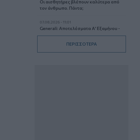
Οι αισθητήρες βλέπουν καλύτερα από
τον άνθρωπο. Πάντα;
07.08.2026 - 11:01
Generali: Αποτελέσματα Α' Εξαμήνου -
Εξαιρετική ανάπτυξη στα Λειτουργικά
και Προσαρμοσμένα Καθαρά
ΠΕΡΙΣΣΟΤΕΡΑ
Αποτελέσματα με συμβολή από όλες
τις επιχειρηματικές δραστηριότητες
07.08.2026 - 10:28
Ομαδικά Ασφαλιστικά προϊόντα
Επαγγελματικής Συνταξιοδότησης: Νέο
πεδίο ανάπτυξης για ασφαλιστικές και
ασφαλιστές
07.08.2026 - 09:23
CrediaBank: Οικονομικά Αποτελέσματα
A’ Εξαμήνου 2026 - Υψηλοί ρυθμοί
ανάπτυξης και νέα ρεκόρ επιδόσεων
07.08.2026 - 08:45