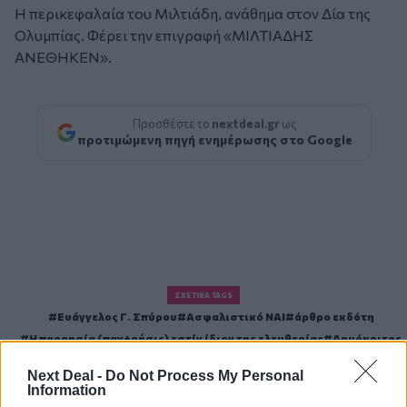
Η περικεφαλαία του Μιλτιάδη, ανάθημα στον Δία της
Ολυμπίας. Φέρει την επιγραφή «ΜΙΛΤΙΑΔΗΣ
ΑΝΕΘΗΚΕΝ».
Προσθέστε το
nextdeal.gr
ως
προτιμώμενη πηγή ενημέρωσης στο Google
ΣΧΕΤΙΚΆ TAGS
Ευάγγελος Γ. Σπύρου
Ασφαλιστικό ΝΑΙ
άρθρο εκδότη
Η παρρησία (παν+ρήσις) εστίν ίδιον της ελευθερίας
Δημόκριτος
Next Deal -
Do Not Process My Personal
Information