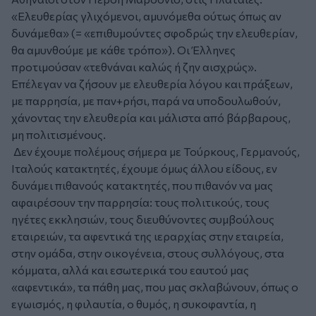
«Ελευθερίας γλιχόμενοι, αμυνόμεθα ούτως όπως αν
δυνάμεθα» (= «επιθυμούντες σφοδρώς την ελευθερίαν,
θα αμυνθούμε με κάθε τρόπο»). Οι Έλληνες
προτιμούσαν «τεθνάναι καλώς ή ζην αισχρώς».
Επέλεγαν να ζήσουν με ελευθερία λόγου και πράξεων,
με παρρησία, με παν+ρήσι, παρά να υποδουλωθούν,
χάνοντας την ελευθερία και μάλιστα από βάρβαρους,
μη πολιτισμένους.
Δεν έχουμε πολέμους σήμερα με Τούρκους, Γερμανούς,
Ιταλούς κατακτητές, έχουμε όμως άλλου είδους, εν
δυνάμει πιθανούς κατακτητές, που πιθανόν να μας
αφαιρέσουν την παρρησία: τους πολιτικούς, τους
ηγέτες εκκλησιών, τους διευθύνοντες συμβούλους
εταιρειών, τα αφεντικά της ιεραρχίας στην εταιρεία,
στην ομάδα, στην οικογένεια, στους συλλόγους, στα
κόμματα, αλλά και εσωτερικά του εαυτού μας
«αφεντικά», τα πάθη μας, που μας σκλαβώνουν, όπως ο
εγωισμός, η φιλαυτία, ο θυμός, η συκοφαντία, η