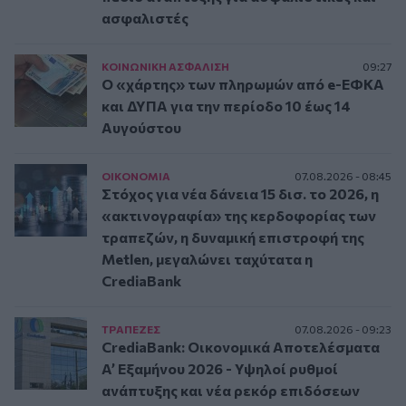
ασφαλιστές
ΚΟΙΝΩΝΙΚΗ ΑΣΦAΛΙΣΗ
09:27
Ο «χάρτης» των πληρωμών από e-ΕΦΚΑ
και ΔΥΠΑ για την περίοδο 10 έως 14
Αυγούστου
ΟΙΚΟΝΟΜΙΑ
07.08.2026 - 08:45
Στόχος για νέα δάνεια 15 δισ. το 2026, η
«ακτινογραφία» της κερδοφορίας των
τραπεζών, η δυναμική επιστροφή της
Metlen, μεγαλώνει ταχύτατα η
CrediaBank
ΤΡAΠΕΖΕΣ
07.08.2026 - 09:23
CrediaBank: Οικονομικά Αποτελέσματα
A’ Εξαμήνου 2026 - Υψηλοί ρυθμοί
ανάπτυξης και νέα ρεκόρ επιδόσεων