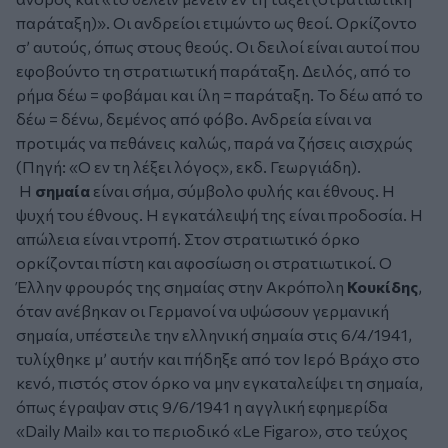
παράταξη)». Οι ανδρείοι ετιμώντο ως θεοί. Ορκίζοντο
σ’ αυτούς, όπως στους θεούς. Οι δειλοί είναι αυτοί που
εφοβούντο τη στρατιωτική παράταξη. Δειλός, από το
ρήμα δέω = φοβάμαι και ίλη = παράταξη. Το δέω από το
δέω = δένω, δεμένος από φόβο. Ανδρεία είναι να
προτιμάς να πεθάνεις καλώς, παρά να ζήσεις αισχρώς
(Πηγή: «Ο εν τη λέξει λόγος», εκδ. Γεωργιάδη).
Η
σημαία
είναι σήμα, σύμβολο φυλής και έθνους. Η
ψυχή του έθνους. Η εγκατάλειψή της είναι προδοσία. Η
απώλεια είναι ντροπή. Στον στρατιωτικό όρκο
ορκίζονται πίστη και αφοσίωση οι στρατιωτικοί. Ο
Έλλην φρουρός της σημαίας στην Ακρόπολη
Κουκίδης
,
όταν ανέβηκαν οι Γερμανοί να υψώσουν γερμανική
σημαία, υπέστειλε την ελληνική σημαία στις 6/4/1941,
τυλίχθηκε μ’ αυτήν και πήδηξε από τον Ιερό Βράχο στο
κενό, πιστός στον όρκο να μην εγκαταλείψει τη σημαία,
όπως έγραψαν στις 9/6/1941 η αγγλική εφημερίδα
«Daily Mail» και το περιοδικό «Le Figaro», στο τεύχος