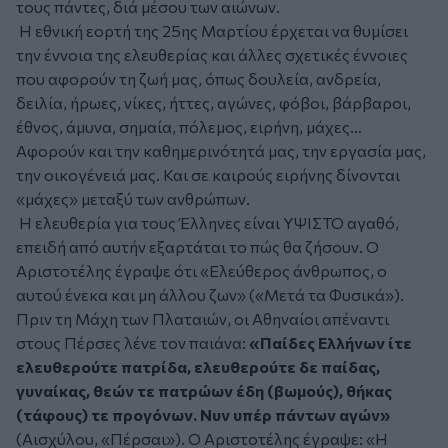
τους πάντες, διά μέσου των αιώνων.
Η εθνική εορτή της 25ης Μαρτίου έρχεται να θυμίσει
την έννοια της ελευθερίας και άλλες σχετικές έννοιες
που αφορούν τη ζωή μας, όπως δουλεία, ανδρεία,
δειλία, ήρωες, νίκες, ήττες, αγώνες, φόβοι, βάρβαροι,
έθνος, άμυνα, σημαία, πόλεμος, ειρήνη, μάχες…
Αφορούν και την καθημερινότητά μας, την εργασία μας,
την οικογένειά μας. Και σε καιρούς ειρήνης δίνονται
«μάχες» μεταξύ των ανθρώπων.
Η ελευθερία για τους Έλληνες είναι ΥΨΙΣΤΟ αγαθό,
επειδή από αυτήν εξαρτάται το πώς θα ζήσουν. Ο
Αριστοτέλης έγραψε ότι «Ελεύθερος άνθρωπος, ο
αυτού ένεκα και μη άλλου ζων» («Μετά τα Φυσικά»).
Πριν τη Μάχη των Πλαταιών, οι Αθηναίοι απέναντι
στους Πέρσες λένε τον παιάνα:
«Παίδες Ελλήνων ίτε
ελευθερούτε πατρίδα, ελευθερούτε δε παίδας,
γυναίκας, θεών τε πατρώων έδη (βωμούς), θήκας
(τάφους) τε προγόνων. Νυν υπέρ πάντων αγών»
(Αισχύλου, «Πέρσαι»). Ο Αριστοτέλης έγραψε: «Η