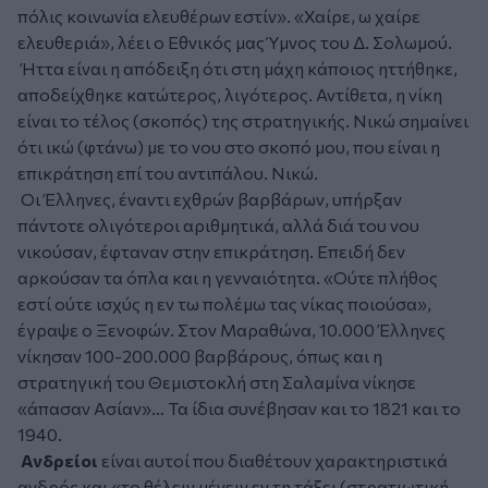
πόλις κοινωνία ελευθέρων εστίν». «Χαίρε, ω χαίρε
ελευθεριά», λέει ο Εθνικός μας Ύμνος του Δ. Σολωμού.
Ήττα είναι η απόδειξη ότι στη μάχη κάποιος ηττήθηκε,
αποδείχθηκε κατώτερος, λιγότερος. Αντίθετα, η νίκη
είναι το τέλος (σκοπός) της στρατηγικής. Νικώ σημαίνει
ότι ικώ (φτάνω) με το νου στο σκοπό μου, που είναι η
επικράτηση επί του αντιπάλου. Νικώ.
Οι Έλληνες, έναντι εχθρών βαρβάρων, υπήρξαν
πάντοτε ολιγότεροι αριθμητικά, αλλά διά του νου
νικούσαν, έφταναν στην επικράτηση. Επειδή δεν
αρκούσαν τα όπλα και η γενναιότητα. «Ούτε πλήθος
εστί ούτε ισχύς η εν τω πολέμω τας νίκας ποιούσα»,
έγραψε ο Ξενοφών. Στον Μαραθώνα, 10.000 Έλληνες
νίκησαν 100-200.000 βαρβάρους, όπως και η
στρατηγική του Θεμιστοκλή στη Σαλαμίνα νίκησε
«άπασαν Ασίαν»… Τα ίδια συνέβησαν και το 1821 και το
1940.
Ανδρείοι
είναι αυτοί που διαθέτουν χαρακτηριστικά
ανδρός και «το θέλειν μένειν εν τη τάξει (στρατιωτική