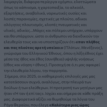
λαιμαργία, διάφορα περίεργα «χόμπι», ελαττώματα
όπως το κάπνισμα, η χαρτοπαιξία, το αλκοόλ,
εξαρτήσεις, αναβολικά, ναρκωτικές ουσίες και
λοιπές παρανομίες, σχετικές με πλούτο, αδικαι
ολόγητος πλουτισμός, κλοπές πνευματικές και
υλικές, αδικίες...Μάχες και πόλεμοι υπήρχαν, υπάρχουν
και θα υπάρχουν, ώστε οι άνθρωποι να διεκδικούν την
ελευθερία τους και να υποστηρίζουν ότι
«παν πλήθος
και πας πλούτος αρετή υπείκει»
(Πλάτων, Μενέξενος),
γνώρισμα του Ελληνικού Έθνους, όπου η λέξη έθνος έχει
μέσα της ήθος και έθος (συνήθεια) υψηλής νοήσεως
(έθος και νόηση = έθνος). Προσοχή σε ό,τι μας αφαιρεί
την ελευθερία λόγου, την παρρησία.
Σήμερα, στο 2025, οι καθημερινές επιλογές μας μας
κατατάσσουν συχνά, αναλόγως, στην πλευρά των
δούλων ή των ελεύθερων. Η προτροπή των μητέρων μας
ήταν «Ή ταν ή επί τας». Ισχύει και σήμερα σε κάθε πράξη
μας. Διαφορετικά αξίζει να θυμηθούμε τα λόγια του
Ρήγα Φεραίου, που έλεγε
«Καλύτερα μιας ώρας