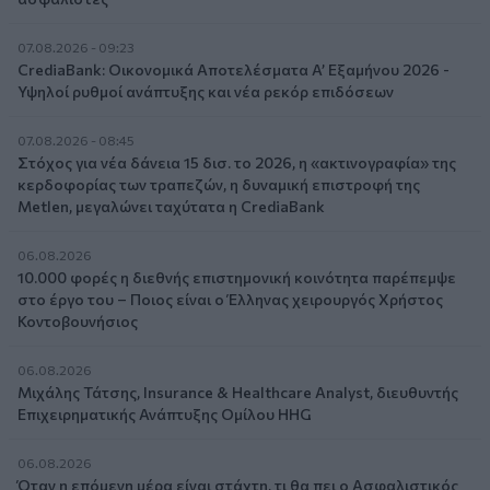
07.08.2026 - 09:23
CrediaBank: Οικονομικά Αποτελέσματα A’ Εξαμήνου 2026 -
Υψηλοί ρυθμοί ανάπτυξης και νέα ρεκόρ επιδόσεων
07.08.2026 - 08:45
Στόχος για νέα δάνεια 15 δισ. το 2026, η «ακτινογραφία» της
κερδοφορίας των τραπεζών, η δυναμική επιστροφή της
Metlen, μεγαλώνει ταχύτατα η CrediaBank
06.08.2026
10.000 φορές η διεθνής επιστημονική κοινότητα παρέπεμψε
στο έργο του – Ποιος είναι ο Έλληνας χειρουργός Χρήστος
Κοντοβουνήσιος
06.08.2026
Μιχάλης Τάτσης, Insurance & Healthcare Analyst, διευθυντής
Επιχειρηματικής Ανάπτυξης Ομίλου HHG
06.08.2026
Όταν η επόμενη μέρα είναι στάχτη, τι θα πει ο Ασφαλιστικός