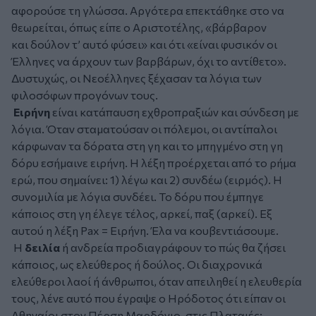
αφορούσε τη γλώσσα. Αργότερα επεκτάθηκε στο να
θεωρείται, όπως είπε ο Αριστοτέλης, «βάρβαρον
και δούλον τ’ αυτό φύσει» και ότι «είναι φυσικόν οι
Έλληνες να άρχουν των βαρβάρων, όχι το αντίθετο».
Δυστυχώς, οι Νεοέλληνες ξέχασαν τα λόγια των
φιλοσόφων προγόνων τους.
Ειρήνη
είναι κατάπαυση εχθροπραξιών και σύνδεση με
λόγια. Όταν σταματούσαν οι πόλεμοι, οι αντίπαλοι
κάρφωναν τα δόρατα στη γη και το μπηγμένο στη γη
δόρυ εσήμαινε ειρήνη. Η λέξη προέρχεται από το ρήμα
ερώ, που σημαίνει: 1) λέγω και 2) συνδέω (ειρμός). Η
συνομιλία με λόγια συνδέει. Το δόρυ που έμπηγε
κάποιος στη γη έλεγε τέλος, αρκεί, παξ (αρκεί). Εξ
αυτού η λέξη Pax = Ειρήνη. Έλα να κουβεντιάσουμε.
Η
δειλία
ή ανδρεία προδιαγράφουν το πώς θα ζήσει
κάποιος, ως ελεύθερος ή δούλος. Οι διαχρονικά
ελεύθεροι λαοί ή άνθρωποι, όταν απειληθεί η ελευθερία
τους, λένε αυτό που έγραψε ο Ηρόδοτος ότι είπαν οι
Αθηναίοι στον Πέρση Μαρδόνιο, στις Πλαταιές: