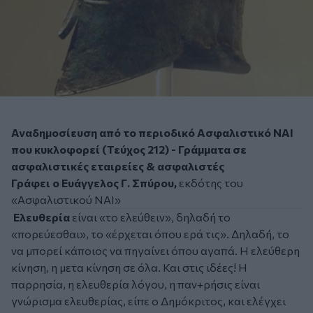
Αναδημοσίευση από το περιοδικό Ασφαλιστικό ΝΑΙ
που κυκλοφορεί (Τεύχος 212) - Γράμματα σε
ασφαλιστικές εταιρείες & ασφαλιστές
Γράφει ο Ευάγγελος Γ. Σπύρου,
εκδότης του
«Ασφαλιστικού ΝΑΙ»
Ελευθερία
είναι «το ελεύθειν», δηλαδή το
«πορεύεσθαι», το «έρχεται όπου ερά τις». Δηλαδή, το
να μπορεί κάποιος να πηγαίνει όπου αγαπά. Η ελεύθερη
κίνηση, η μετα κίνηση σε όλα. Και στις ιδέες! Η
παρρησία, η ελευθερία λόγου, η παν+ρήσις είναι
γνώρισμα ελευθερίας, είπε ο Δημόκριτος, και ελέγχει