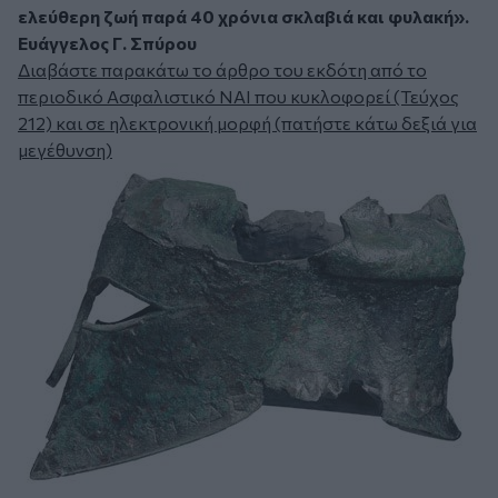
ελεύθερη ζωή παρά 40 χρόνια σκλαβιά και φυλακή».
Ευάγγελος Γ. Σπύρου
Διαβάστε παρακάτω το άρθρο του εκδότη από το
περιοδικό Ασφαλιστικό ΝΑΙ που κυκλοφορεί (Τεύχος
212) και σε ηλεκτρονική μορφή (πατήστε κάτω δεξιά για
μεγέθυνση)