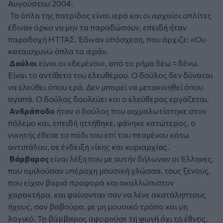
Αυγούστου 2004.
Τα όπλα της πατρίδος είναι ιερά και οι αρχαίοι οπλίτες
έδιναν όρκο να μην τα παραδώσουν, επειδή ήταν
παραδοχή ΗΤΤΑΣ. Έδιναν υπόσχεση, που άρχιζε: «Ου
καταισχυνώ όπλα τα ιερά».
Δούλοι
είναι οι «δεμένοι», από το ρήμα δέω = δένω.
Είναι το αντίθετο του ελευθέρου. Ο δούλος δεν δύναται
να ελεύθει όπου ερά. Δεν μπορεί να μετακινηθεί όπου
αγαπά. Ο δούλος δουλεύει και ο ελεύθερος εργάζεται.
Ανδράποδο
ήταν ο δούλος που αιχμαλωτίστηκε στον
πόλεμο και, επειδή ηττήθηκε, φάνηκε κατώτερος, ο
νικητής έθεσε το πόδι του επί του πεσμένου κάτω
αντιπάλου, σε ένδειξη νίκης και κυριαρχίας.
Βάρβαρος
είναι λέξη που με αυτήν δήλωναν οι Έλληνες,
που ομιλούσαν υπέροχη μουσική γλώσσα, τους ξένους,
που είχαν βαριά προφορά και ακαλλώπιστον
χαρακτήρα, και φαίνονταν σαν να λένε ακατάληπτους
ήχους, σαν βαβούρα, με μη μουσικό τρόπο και μη
λογικό. Το βάρβαρος αφορούσε τη φωνή όχι το έθνος,