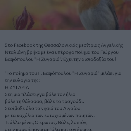
Στο Facebook της Θεσσαλονικιάς μεσίτριας Αγγελικής
Νταλιάνη βρήκαμε ένα υπέροχο ποίημα του Γιώργου
Βαφόπουλου "Η Ζυγαριά". Έχει την αισιοδοξία του!
"Το ποίημα του Γ. Βαφόπουλου "Η Ζυγαριά" μιλάει για
την ευλογία της:
Η ΖΥΓΑΡΙΑ
Στη μια πλάστιγγα βάλε τον ήλιο
βάλε τη θάλασσα, βάλε το τραγούδι.
Στοίβαξε όλα τα νησιά του Αιγαίου,
με τα κοχύλια των ευτυχισμένων ποιητών.
Τι άλλο μένει; Ο έρωτας. Βάλε, λοιπόν,
στην κορφή,πάνω απ' όλα και τον έρωτα.