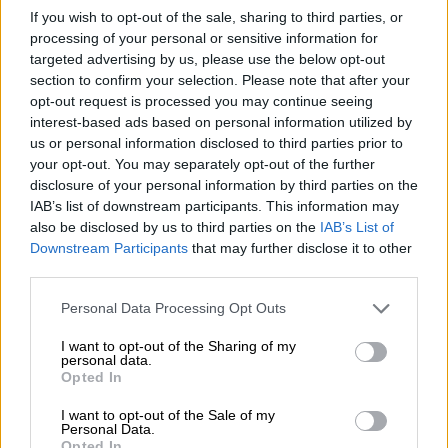
05.08.2026 - 13:37
If you wish to opt-out of the sale, sharing to third parties, or
Randy Schekman, Νομπελίστας Ιατρικής: «Σε πέντε χρόνια
processing of your personal or sensitive information for
μπορεί να έχουμε θεραπεία που αναστέλλει την εξέλιξη του
targeted advertising by us, please use the below opt-out
Πάρκινσον»
section to confirm your selection. Please note that after your
opt-out request is processed you may continue seeing
05.08.2026 - 12:33
interest-based ads based on personal information utilized by
Ε.Ε και παράνομη μετανάστευση: προτάσεις και δράσεις με
us or personal information disclosed to third parties prior to
παρονομαστή το κοινό συμφέρον
your opt-out. You may separately opt-out of the further
disclosure of your personal information by third parties on the
05.08.2026 - 12:11
IAB’s list of downstream participants. This information may
Αντώνης Βουκλαρής - «ΕΡΡΙΚΟΣ ΝΤΥΝΑΝ»
also be disclosed by us to third parties on the
IAB’s List of
Downstream Participants
that may further disclose it to other
05.08.2026 - 11:30
third parties.
Η νέα εποχή στην εκπαίδευση των ασφαλιστικών
διαμεσολαβητών
Personal Data Processing Opt Outs
I want to opt-out of the Sharing of my
personal data.
ΠΕΡΙΣΣΟΤΕΡΑ
Opted In
I want to opt-out of the Sale of my
Personal Data.
Opted In