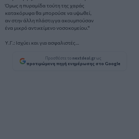
Όμως η πυραμίδα τούτη της χαράς
κατακόρυφα θα μπορούσε να υψωθεί,
αν στην άλλη πλάστιγγα ακουμπούσαν
ένα μικρό αντικείμενο νοσοκομείου."
Υ.Γ.: Ισχύει και για ασφαλιστές...
Προσθέστε το
nextdeal.gr
ως
προτιμώμενη πηγή ενημέρωσης στο Google