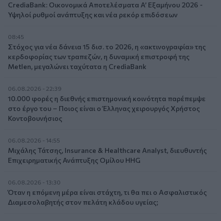
CrediaBank: Οικονομικά Αποτελέσματα A’ Εξαμήνου 2026 -
Υψηλοί ρυθμοί ανάπτυξης και νέα ρεκόρ επιδόσεων
08:45
Στόχος για νέα δάνεια 15 δισ. το 2026, η «ακτινογραφία» της
κερδοφορίας των τραπεζών, η δυναμική επιστροφή της
Metlen, μεγαλώνει ταχύτατα η CrediaBank
06.08.2026 - 22:39
10.000 φορές η διεθνής επιστημονική κοινότητα παρέπεμψε
στο έργο του – Ποιος είναι ο Έλληνας χειρουργός Χρήστος
Κοντοβουνήσιος
06.08.2026 - 14:55
Μιχάλης Τάτσης, Insurance & Healthcare Analyst, διευθυντής
Επιχειρηματικής Ανάπτυξης Ομίλου HHG
06.08.2026 - 13:30
Όταν η επόμενη μέρα είναι στάχτη, τι θα πει ο Ασφαλιστικός
Διαμεσολαβητής στον πελάτη κλάδου υγείας;