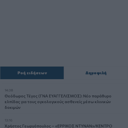
Ροή ειδήσεων
Δημοφιλή
14:38
Θεόδωρος Τέγος (ΓΝΑ ΕΥΑΓΓΕΛΙΣΜΟΣ): Νέο παράθυρο
ελπίδας για τους ογκολογικούς ασθενείς μέσω κλινικών
δοκιμών
13:16
Χρήστος Γεωργόπουλος – «ΕΡΡΙΚΟΣ ΝΤΥΝΑΝ»/ΚΕΝΤΡΟ