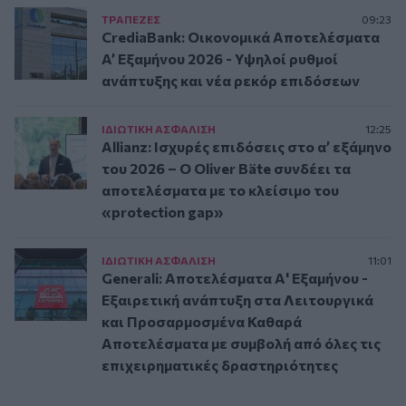
ΤΡAΠΕΖΕΣ
09:23
CrediaBank: Οικονομικά Αποτελέσματα
A’ Εξαμήνου 2026 - Υψηλοί ρυθμοί
ανάπτυξης και νέα ρεκόρ επιδόσεων
ΙΔΙΩΤΙΚΗ ΑΣΦAΛΙΣΗ
12:25
Allianz: Ισχυρές επιδόσεις στο α’ εξάμηνο
του 2026 – Ο Oliver Bäte συνδέει τα
αποτελέσματα με το κλείσιμο του
«protection gap»
ΙΔΙΩΤΙΚΗ ΑΣΦAΛΙΣΗ
11:01
Generali: Αποτελέσματα Α' Εξαμήνου -
Εξαιρετική ανάπτυξη στα Λειτουργικά
και Προσαρμοσμένα Καθαρά
Αποτελέσματα με συμβολή από όλες τις
επιχειρηματικές δραστηριότητες