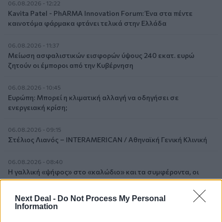
06.08.2026 - 12:22
Kavita Patel - PhARMA Innovation Forum: Ένα στα πέντε
καινοτόμα φάρμακα φτάνει τελικά στην Ελλάδα
06.08.2026 - 11:37
Μείωση ασφαλιστικών εισφορών ύψους 240 εκατ. ευρώ
ζητούν οι έμποροι από την Κυβέρνηση
06.08.2026 - 10:45
Ευρώπη: Μπορεί η κλιματική αλλαγή να οδηγήσει σε
ενεργειακή κρίση;
06.08.2026 - 09:15
Στέλιος Λιανός – INTERAMERICAN / Αθηναϊκή Γενική Κλινική
06.08.2026 - 08:40
Η γαλλική «ψήφος» στο «καλώδιο» και τα συμφέροντα, οι
ελληνικές τράπεζες «πρωταθλήτριες» στα δάνεια, νέο deal
Βαρδινογιάννη- Εξάρχου και ο διπλασιασμός των κερδών της
Next Deal -
Do Not Process My Personal
ΔΕΗ
Information