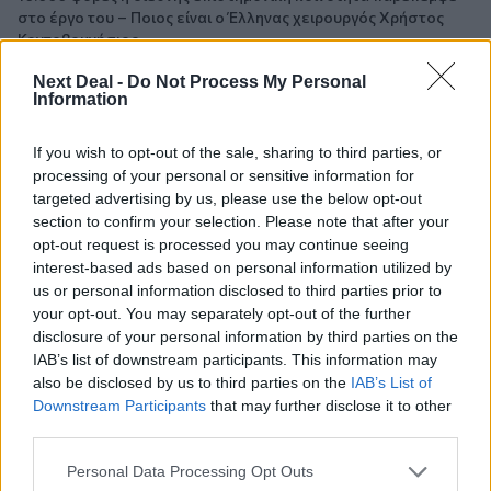
στο έργο του – Ποιος είναι ο Έλληνας χειρουργός Χρήστος
Κοντοβουνήσιος
Next Deal -
Do Not Process My Personal
06.08.2026 - 14:55
Information
Μιχάλης Τάτσης, Insurance & Healthcare Analyst, διευθυντής
Επιχειρηματικής Ανάπτυξης Ομίλου HHG
If you wish to opt-out of the sale, sharing to third parties, or
processing of your personal or sensitive information for
06.08.2026 - 13:30
targeted advertising by us, please use the below opt-out
Όταν η επόμενη μέρα είναι στάχτη, τι θα πει ο Ασφαλιστικός
section to confirm your selection. Please note that after your
Διαμεσολαβητής στον πελάτη κλάδου υγείας;
opt-out request is processed you may continue seeing
interest-based ads based on personal information utilized by
06.08.2026 - 12:22
us or personal information disclosed to third parties prior to
Kavita Patel - PhARMA Innovation Forum: Ένα στα πέντε
your opt-out. You may separately opt-out of the further
καινοτόμα φάρμακα φτάνει τελικά στην Ελλάδα
disclosure of your personal information by third parties on the
IAB’s list of downstream participants. This information may
06.08.2026 - 11:37
also be disclosed by us to third parties on the
IAB’s List of
Μείωση ασφαλιστικών εισφορών ύψους 240 εκατ. ευρώ
Downstream Participants
that may further disclose it to other
ζητούν οι έμποροι από την Κυβέρνηση
third parties.
06.08.2026 - 10:45
Personal Data Processing Opt Outs
Ευρώπη: Μπορεί η κλιματική αλλαγή να οδηγήσει σε