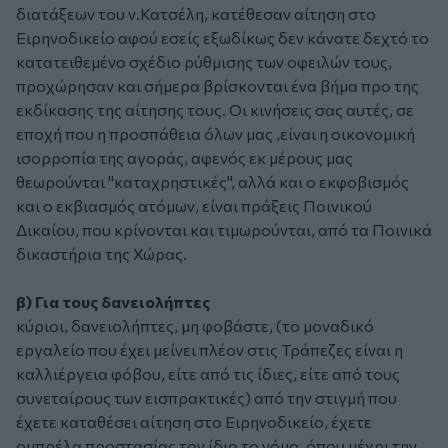
διατάξεων του ν.Κατσέλη, κατέθεσαν αίτηση στο
Ειρηνοδικείο αφού εσείς εξωδίκως δεν κάνατε δεχτό το
κατατειθεμένο σχέδιο ρύθμισης των οφειλών τους,
προχώρησαν και σήμερα βρίσκονται ένα βήμα προ της
εκδίκασης της αίτησης τους. Οι κινήσεις σας αυτές, σε
εποχή που η προσπάθεια όλων μας ,είναι η οικονομική
ισορροπία της αγοράς, αφενός εκ μέρους μας
θεωρούνται "καταχρηστικές", αλλά και ο εκφοβισμός
και ο εκβιασμός ατόμων, είναι πράξεις Ποινικού
Δικαίου, που κρίνονται και τιμωρούνται, από τα Ποινικά
δικαστήρια της Χώρας.
β) Για τους δανειολήπτες
κύριοι, δανειολήπτες, μη φοβάστε, (το μοναδικό
εργαλείο που έχει μείνει πλέον στις Τράπεζες είναι η
καλλιέργεια φόβου, είτε από τις ίδιες, είτε από τους
συνεταίρους των εισπρακτικές) από την στιγμή που
έχετε καταθέσει αίτηση στο Ειρηνοδικείο, έχετε
ομπρέλα προστασίας τον ίδιο το νόμο, όπου μέχρι την