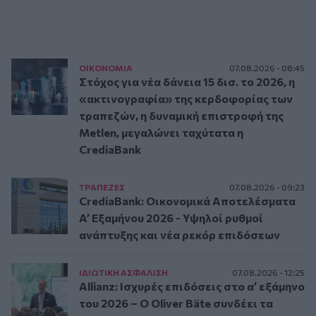
ΟΙΚΟΝΟΜΙΑ
07.08.2026 - 08:45
Στόχος για νέα δάνεια 15 δισ. το 2026, η
«ακτινογραφία» της κερδοφορίας των
τραπεζών, η δυναμική επιστροφή της
Metlen, μεγαλώνει ταχύτατα η
CrediaBank
ΤΡAΠΕΖΕΣ
07.08.2026 - 09:23
CrediaBank: Οικονομικά Αποτελέσματα
A’ Εξαμήνου 2026 - Υψηλοί ρυθμοί
ανάπτυξης και νέα ρεκόρ επιδόσεων
ΙΔΙΩΤΙΚΗ ΑΣΦAΛΙΣΗ
07.08.2026 - 12:25
Allianz: Ισχυρές επιδόσεις στο α’ εξάμηνο
του 2026 – Ο Oliver Bäte συνδέει τα