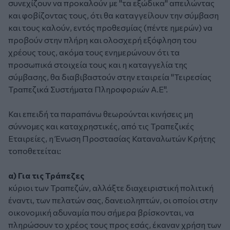
συνεχίζουν να προκαλούν με "τα εξώδικα" απειλώντας
και φοβίζοντας τους, ότι θα καταγγείλουν την σύμβαση
και τους καλούν, εντός προθεσμίας (πέντε ημερών) να
προβούν στην πλήρη και ολοσχερή εξόφληση του
χρέους τους, ακόμα τους ενημερώνουν ότι τα
προσωπικά στοιχεία τους και η καταγγελία της
σύμβασης, θα διαβιβαστούν στην εταιρεία "Τειρεσίας
Τραπεζικά Συστήματα Πληροφοριών Α.Ε".
Και επειδή τα παραπάνω θεωρούνται κινήσεις μη
σύννομες και καταχρηστικές, από τις Τραπεζικές
Εταιρείες, η Ένωση Προστασίας Καταναλωτών Κρήτης
τοποθετείται:
α) Για τις Τράπεζες
κύριοι των Τραπεζών, αλλάξτε διαχειριστική πολιτική
έναντι, των πελατών σας, δανειοληπτών, οι οποίοι στην
οικονομική αδυναμία που σήμερα βρίσκονται, να
πληρώσουν το χρέος τους προς εσάς, έκαναν χρήση των