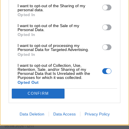
ενεργειακή κρίση;
I want to opt-out of the Sharing of my
personal data.
Opted In
06.08.2026 - 09:15
Στέλιος Λιανός – INTERAMERICAN / Αθηναϊκή Γενική Κλινική
I want to opt-out of the Sale of my
Personal Data.
Opted In
06.08.2026 - 08:40
Η γαλλική «ψήφος» στο «καλώδιο» και τα συμφέροντα, οι
I want to opt-out of processing my
ελληνικές τράπεζες «πρωταθλήτριες» στα δάνεια, νέο deal
Personal Data for Targeted Advertising.
Βαρδινογιάννη- Εξάρχου και ο διπλασιασμός των κερδών της
Opted In
ΔΕΗ
I want to opt-out of Collection, Use,
Retention, Sale, and/or Sharing of my
05.08.2026 - 13:37
Personal Data that Is Unrelated with the
Randy Schekman, Νομπελίστας Ιατρικής: «Σε πέντε χρόνια
Purposes for which it was collected.
Opted Out
μπορεί να έχουμε θεραπεία που αναστέλλει την εξέλιξη του
Πάρκινσον»
CONFIRM
05.08.2026 - 12:33
Ε.Ε και παράνομη μετανάστευση: προτάσεις και δράσεις με
παρονομαστή το κοινό συμφέρον
Data Deletion
Data Access
Privacy Policy
05.08.2026 - 12:11