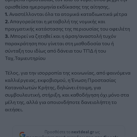
ορισθείσα ημερομηνία εκδίκασης της αίτησης,
1.
Αναστέλλονται όλα τα ατομικά καταδιωκτικά μέτρα
2.
Απαγορεύεται η μεταβολή της νομικής και
πραγματικής κατάστασης της περιουσίας του οφειλέτη
3.
Μπορεί να ζητηθεί και η άρση/αναστολή τυχόν
παρακράτηση που γίνεται στη μισθοδοσία του ή
σύνταξη του ιδίως από δάνεια του ΤΠΔ ή του
Ταχ.Ταμιευτηρίου
Τέλος, για την ισορροπία της κοινωνίας, από φαινόμενα
καλλιέργειας, εκφοβισμού, η Ένωση Προστασίας
Καταναλωτών Κρήτης, δηλώνει έτοιμη, για
συμβουλευτική, στήριξη, και καθοδήγηση όχι μόνο στα
μέλη της, αλλά για οποιονδήποτε δανειολήπτη το
αιτήσει.
Προσθέστε το
nextdeal.gr
ως