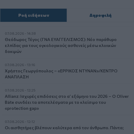
Ροή ειδήσεων
Δημοφιλή
07.08.2026 - 14:38
Θεόδωρος Τέγος (ΓΝΑ ΕΥΑΓΓΕΛΙΣΜΟΣ): Νέο παράθυρο
ελπίδας για τους ογκολογικούς ασθενείς μέσω κλινικών
δοκιμών
07.08.2026 - 13:16
Χρήστος Γεωργόπουλος – «ΕΡΡΙΚΟΣ ΝΤΥΝΑΝ»/ΚΕΝΤΡΟ
ΑΝΑΠΛΑΣΗ
07.08.2026 - 12:25
Allianz: Ισχυρές επιδόσεις στο α’ εξάμηνο του 2026 – Ο Oliver
Bäte συνδέει τα αποτελέσματα με το κλείσιμο του
«protection gap»
07.08.2026 - 12:12
Οι αισθητήρες βλέπουν καλύτερα από τον άνθρωπο. Πάντα;