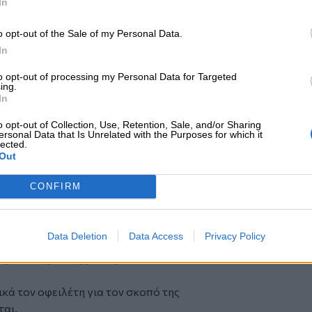
In
ρινή βάση, για την ίδια οφειλή.
κές εταιρείες για την ίδια οφειλή.
o opt-out of the Sale of my Personal Data.
 εργασίας, ή να ενημερώνουν τρίτους
In
καλεί κάθε δεύτερη μέρα (μόνο τις
to opt-out of processing my Personal Data for Targeted
ing.
 μέχρι τις 8 το βράδυ.
In
βίας, η προσβλητική συμπεριφορά και
o opt-out of Collection, Use, Retention, Sale, and/or Sharing
ersonal Data that Is Unrelated with the Purposes for which it
lected.
Out
αταγγελιών και επειδή γνωρίζει ότι
ουν από τα όρια της νομιμότητας, έχει
CONFIRM
ιο λειτουργίας τους.
ς είναι υποχρεωμένες να καταγράφουν
Data Deletion
Data Access
Privacy Policy
ενο της επικοινωνίας προκειμένου να
περίπτωση καταγγελίας.
ά τον οφειλέτη για τον σκοπό της
ται.