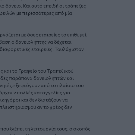
διο δάνειο. Και αυτό επειδή οι τράπεζες
φειλών με περισσότερες από μία
γάζεται με όσες εταιρείες το επιθυμεί,
μβαση ο δανειολήπτης να δέχεται
διαφορετικές εταιρείες. Τουλάχιστον
ς και το Γραφείο του Τραπεζικού
άδες παράπονα δανειοληπτών και
νητές» ξεφεύγουν από το πλαίσιο του
άρχουν πολλές καταγγελίες για
ικηγόροι και δεν διατάζουν να
πλειστηριασμού αν το χρέος δεν
ου διέπει τη λειτουργία τους, ο σκοπός