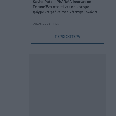
Kavita Patel - PhARMA Innovation
Forum: Ένα στα πέντε καινοτόμα
φάρμακα φτάνει τελικά στην Ελλάδα
06.08.2026 - 11:37
Μείωση ασφαλιστικών εισφορών
ύψους 240 εκατ. ευρώ ζητούν οι
ΠΕΡΙΣΣΟΤΕΡΑ
έμποροι από την Κυβέρνηση
06.08.2026 - 10:45
Ευρώπη: Μπορεί η κλιματική αλλαγή να
οδηγήσει σε ενεργειακή κρίση;
06.08.2026 - 09:15
Στέλιος Λιανός – INTERAMERICAN /
Αθηναϊκή Γενική Κλινική
06.08.2026 - 08:40
Η γαλλική «ψήφος» στο «καλώδιο» και
τα συμφέροντα, οι ελληνικές τράπεζες
«πρωταθλήτριες» στα δάνεια, νέο deal
Βαρδινογιάννη- Εξάρχου και ο