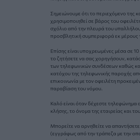
Σημειώνουμε ότι το περιεχόμενο της 
χρησιμοποιηθεί σε βάρος του οφειλέτ
σχόλιο από την πλευρά του υπαλλήλου
προσβλητική συμπεριφορά εκ μέρους τ
Επίσης είναι υποχρεωμένες μέσα σε 10
το ζητήσετε να σας χορηγήσουν, κατά
των τηλεφωνικών συνδέσεων καθώς και
κατόχου της τηλεφωνικής παροχής απ
επικοινωνία με τον οφειλέτη προκειμέ
παραβίαση του νόμου.
Καλό είναι όταν δέχεστε τηλεφώνημα α
κλήσης, το όνομα της εταιρείας και τ
Μπορείτε να αρνηθείτε να απαντήσετε,
(εγγράφως από την τράπεζα με την οπο