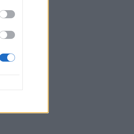
Sachs, η ισχυρή πιστωτική επέκταση
των ελληνικών τραπεζών, το «πάρτι»
στις αγορές, οι «κρυμμένες» αξίες της
ΓΕΚ ΤΕΡΝΑ
05.08.2026 - 08:37
Ιωάννης Μπολέτης – ΩΝΑΣΕΙΟ
04.08.2026 - 15:33
ERGO Hellas: Μέτρα στήριξης για τους
πληγέντες ασφαλισμένους της από τις
πυρκαγιές
04.08.2026 - 12:40
Τράπεζα Κύπρου: Ενισχυμένες κατά
31% οι ασφαλιστικές υπηρεσίες -
Κέρδη €252 εκατ. (+7%) και ROTE
18.8% στο εξάμηνο