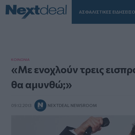
ΑΣΦΑΛΙΣΤΙΚΕΣ ΕΙΔΗΣΕΙΣ
Ο
Facebook
Instagram
LinkedIn
TikTok
X
Homepage
ΚΟΙΝΩΝΙΑ
«Με ενοχλούν τρεις εισπρα
θα αμυνθώ;»
09.12.2013
NEXTDEAL NEWSROOM