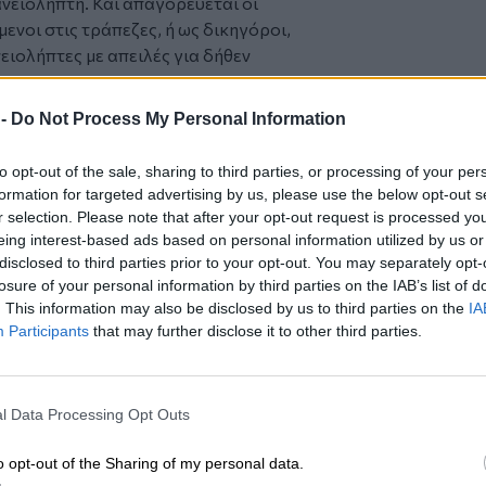
ανειολήπτη. Και απαγορεύεται οι
ενοι στις τράπεζες, ή ως δικηγόροι,
ιολήπτες με απειλές για δήθεν
 -
Do Not Process My Personal Information
α ανάλογες κλήσεις δέχονται και
από τη λήξη τα συμβόλαια που είχαν με
to opt-out of the sale, sharing to third parties, or processing of your per
 κλπ, είτε επειδή δεν τους
formation for targeted advertising by us, please use the below opt-out s
ηνότερο πακέτο. Οι εταιρείες αυτές
r selection. Please note that after your opt-out request is processed y
 και για τους μήνες που δεν πρόσφεραν
eing interest-based ads based on personal information utilized by us or
disclosed to third parties prior to your opt-out. You may separately opt-
losure of your personal information by third parties on the IAB’s list of
. This information may also be disclosed by us to third parties on the
IA
πρέπει να γνωρίζετε τα εξής:
Participants
that may further disclose it to other third parties.
ή εταιρεία, χωρίς τη δική σας
άπεζα στην οποία έχετε το δάνειο ή την
ερώσει με επιστολή της για την εταιρεία
l Data Processing Opt Outs
ς καλεί για την οφειλή σας.
κατάθεση σας, δηλαδή ότι συναινείτε να
o opt-out of the Sharing of my personal data.
ιρεία.