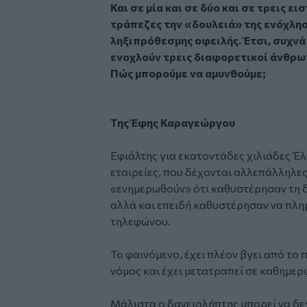
Και σε μία και σε δύο και σε τρεις ε
τράπεζες την «δουλειά» της ενόχληση
ληξιπρόθεσμης οφειλής. Έτσι, συχν
ενοχλούν τρεις διαφορετικοί άνθρωπ
Πώς μπορούμε να αμυνθούμε;
Της Έφης Καραγεώργου
Εφιάλτης για εκατοντάδες χιλιάδες Έλλ
εταιρείες, που δέχονται αλλεπάλληλες
«ενημερωθούν» ότι καθυστέρησαν τη δ
αλλά και επειδή καθυστέρησαν να πλη
τηλεφώνου.
Το φαινόμενo, έχει πλέον βγει από το 
νόμος και έχει μετατραπεί σε καθημερι
Μάλιστα ο δανειολήπτης μπορεί να δεχ