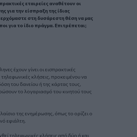
ισπρακτικές εταιρείες αναθέτουν οι
ς για την είσπραξη της ίδιας
ά ερχόμαστε στη δυσάρεστη θέση να μας
οι για το ίδιο πράγμα. Επιτρέπεται;
ηνες έχουν γίνει οι εισπρακτικές
 τηλεφωνικές κλήσεις, προκειμένου να
όση του δανείου ή της κάρτας τους,
ρώσουν το λογαριασμό του κινητού τους
πλαίσιο της ενημέρωσης, όπως το ορίζει ο
νό εφιάλτη.
θεί τηλεφωνικές κλήσεις από δύο ή και