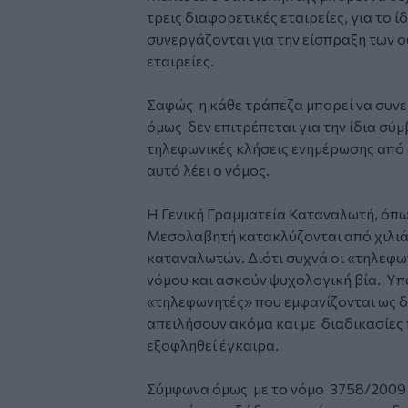
τρεις διαφορετικές εταιρείες, για το ί
συνεργάζονται για την είσπραξη των ο
εταιρείες.
Σαφώς η κάθε τράπεζα μπορεί να συνερ
όμως δεν επιτρέπεται για την ίδια σύ
τηλεφωνικές κλήσεις ενημέρωσης από 
αυτό λέει ο νόμος.
Η Γενική Γραμματεία Καταναλωτή, όπω
Μεσολαβητή κατακλύζονται από χιλι
καταναλωτών. Διότι συχνά οι «τηλεφω
νόμου και ασκούν ψυχολογική βία. Υπ
«τηλεφωνητές» που εμφανίζονται ως δ
απειλήσουν ακόμα και με διαδικασίες 
εξοφληθεί έγκαιρα.
Σύμφωνα όμως με το νόμο 3758/2009 π