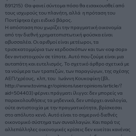
891215
) Θα φανεί σύντομα πόσο θα εισακουσθεί από
τους ισχυρούς του πλανήτη, αλλά η πρόταση του
Ποντίφηκα έχει ειδικό βάρος.
Η απόσταση που χωρίζει την πραγματική οικονομία
από την διεθνή χρηματοπιστωτική φούσκα είναι
αβυσσαλέα. Οι αριθμοί είναι μετέωροι, τα
τρισεκατομμύρια των κερδοσκόπων και των «οφ σορ»
δεν αντιστοιχούν σε τίποτε. Αυτό που ζούμε είναι μια
αυταπάτη και ευτελισμός. Το σχετικό άρθρο σχετικά με
τα νούμερα των τραπεζών, των παραγώγων, της σχέσης
ΑΕΠ/χρέους, κλπ, του Ιωάννη Κουκοφίκη (βλ.
http://www.tovima.gr/opinions/useropinions/article/?
aid=504403
) φέρνει πράγματι ίλιγγο: δεν μπορείς να
παρακολουθήσεις τα μηδενικά, δεν υπάρχει αναλογία,
ούτε αντιστοιχία με την πραγματικότητα, βρίσκεσαι
στο απόλυτο κενό. Αυτό είναι το σημερινό διεθνές
οικονομικό σύστημα των συναλλαγών. Και παρά τις
αλλεπάλληλες οικονομικές κρίσεις δεν κινείται κανένας