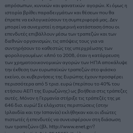
απρόσωπων, κυνικών και φανατικών αγορών. Κι όμως η
ιστορία βρίθει παραδειγμάτων και θέσεων που θα
έπρεπε να εκλογικεύσουν τη συμπεριφορά μας. Δεν
μπορεί να συνεχιστεί η σημερινή κατάσταση όπου οι
επενδυτές επιβάλλουν μέσω των τραπεζών και των
διεθνών οργανισμών, τις απόψεις τους για να
συντηρήσουν το καθεστώς της υπερχρέωσης των
φορολογουμέων: «Από το 2008, όταν η κατάρρευση
των χρηματοοικονομικών αγορών των ΗΠΑ αποκάλυψε
την έκθεση των ευρωπαϊκών τραπεζών στο φιάσκο
εκείνο, οι κυβερνήσεις της Ευρώπης έχουν προσφέρει
περισσότερα από 5 τρισ. ευρώ (περίπου το 40% του
ετήσιου ΑΕΠ της Ευρωζώνης) ως βοήθεια στις τράπεζες
αυτές. Μόνον η Γερμανία στήριξε τις τράπεζές της με
646 δισ. ευρώ! Σε ελάχιστες περιπτώσεις (στην
Ιρλανδία και την Ισπανία) εκλήθηκαν και οι ιδιώτες
πιστωτές ή επενδυτές να συνεισφέρουν στη διάσωση
των τραπεζών» (βλ.
http://www.enet.gr/?