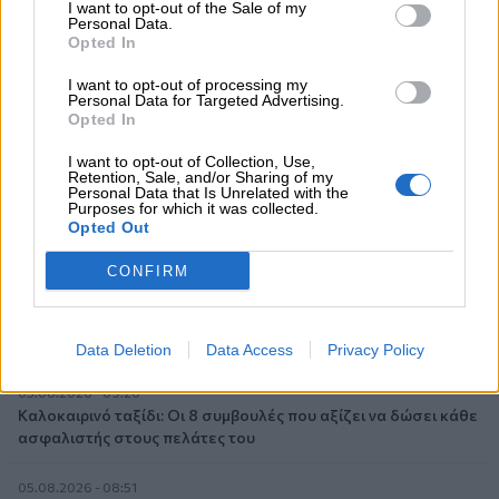
I want to opt-out of the Sale of my
Personal Data.
05.08.2026 - 11:30
Opted In
Η νέα εποχή στην εκπαίδευση των ασφαλιστικών
διαμεσολαβητών
I want to opt-out of processing my
Personal Data for Targeted Advertising.
Opted In
05.08.2026 - 10:50
Ξεκινούν οι αιτήσεις στο vouchers.gov.gr για το Πρόγραμμα
I want to opt-out of Collection, Use,
«Τουρισμός για όλους 2026-2027»
Retention, Sale, and/or Sharing of my
Personal Data that Is Unrelated with the
Purposes for which it was collected.
05.08.2026 - 10:19
Opted Out
WWF: Περισσότερα από 180.000 στρέμματα καμένων
δασικών εκτάσεων στην Ελλάδα σε λίγες μόλις μέρες
CONFIRM
05.08.2026 - 09:45
Η Ελλάδα που αντιστέκεται και επιμένει να μην ασφαλίζεται!
Data Deletion
Data Access
Privacy Policy
05.08.2026 - 09:20
Καλοκαιρινό ταξίδι: Οι 8 συμβουλές που αξίζει να δώσει κάθε
ασφαλιστής στους πελάτες του
05.08.2026 - 08:51