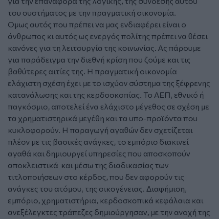
για την επαναφορά της λογικής, της σύνδεσης αυτού
του συστήματος με την πραγματική οικονομία.
Ομως αυτός που πρέπει να μας ενδιαφέρει είναι ο
άνθρωπος κι αυτός ως ενεργός πολίτης πρέπει να θέσει
κανόνες για τη λειτουργία της κοινωνίας. Ας πάρουμε
για παράδειγμα την διεθνή κρίση που ζούμε και τις
βαθύτερες αιτίες της. Η πραγματική οικονομία
ελάχιστη σχέση έχει με το ισχύον σύστημα της ξέφρενης
κατανάλωσης και της κερδοσκοπίας. Το ΑΕΠ, εθνικό ή
παγκόσμιο, αποτελεί ένα ελάχιστο μέγεθος σε σχέση με
τα χρηματιστηρικά μεγέθη και τα υπο-προϊόντα που
κυκλοφορούν. Η παραγωγή αγαθών δεν σχετίζεται
πλέον με τις βασικές ανάγκες, το εμπόριο διακινεί
αγαθά και δημιουργεί υπηρεσίες που αποσκοπούν
αποκλειστικά και μέσω της διαδικασίας των
τιτλοποιήσεων στο κέρδος, που δεν αφορούν τις
ανάγκες του ατόμου, της οικογένειας. Διαφήμιση,
εμπόριο, χρηματιστήρια, κερδοσκοπικά κεφάλαια και
ανεξέλεγκτες τράπεζες δημιούργησαν, με την ανοχή της