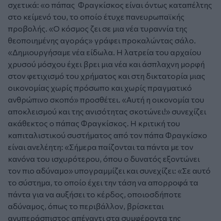
σχετικά: «ο πάπας Φραγκίσκος είναι όντως καταπέλτης
στο κείμενό του, το οποίο έτυχε πανευρωπαϊκής
προβολής. «Ο κόσμος ζει σε μια νέα τυραννία της
θεοποιημένης αγοράς» γράφει προκαλώντας σάλο.
«Δημιουργήσαμε νέα είδωλα. Η λατρεία του αρχαίου
χρυσού μόσχου έχει βρει μια νέα και άσπλαχνη μορφή
στον φετιχισμό του χρήματος και στη δικτατορία μιας
οικονομίας χωρίς πρόσωπο και χωρίς πραγματικό
ανθρώπινο σκοπό» προσθέτει. «Αυτή η οικονομία του
αποκλεισμού και της ανισότητας σκοτώνει!» συνεχίζει
ακάθεκτος ο πάπας Φραγκίσκος. Η κριτική του
καπιταλιστικού συστήματος από τον πάπα Φραγκίσκο
είναι ανελέητη: «Σήμερα παίζονται τα πάντα με τον
κανόνα του ισχυρότερου, όπου ο δυνατός εξοντώνει
τον πιο αδύναμο» υπογραμμίζει και συνεχίζει: «Σε αυτό
το σύστημα, το οποίο έχει την τάση να απορροφά τα
πάντα για να αυξήσει το κέρδος, οποιοσδήποτε
αδύναμος, όπως το περιβάλλον, βρίσκεται
ανυπεράσπιστος απέναντι στα συμφέροντα της