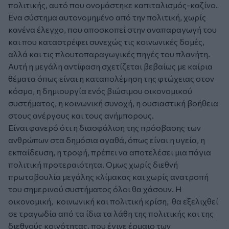
πολιτικής, αυτό που ονομάστηκε καπιταλισμός-καζίνο.
Ενα σύστημα αυτονομημένο από την πολιτική, χωρίς
κανένα έλεγχο, που αποσκοπεί στην αναπαραγωγή του
και που καταστρέφει συνεχώς τις κοινωνικές δομές,
αλλά και τις πλουτοπαραγωγικές πηγές του πλανήτη.
Αυτή η μεγάλη αντίφαση σχετίζεται βεβαίως με καίρια
θέματα όπως είναι η καταπολέμηση της φτώχειας στον
κόσμο, η δημιουργία ενός βιώσιμου οικονομικού
συστήματος, η κοινωνική συνοχή, η ουσιαστική βοήθεια
στους ανέργους και τους ανήμπορους.
Είναι φανερό ότι η διασφάλιση της πρόσβασης των
ανθρώπων στα δημόσια αγαθά, όπως είναι η υγεία, η
εκπαίδευση, η τροφή, πρέπει να αποτελέσει μια πάγια
πολιτική προτεραιότητα. Ομως χωρίς διεθνή
πρωτοβουλία μεγάλης κλίμακας και χωρίς ανατροπή
του σημερινού συστήματος όλοι θα χάσουν. Η
οικονομική, κοινωνική και πολιτική κρίση, θα εξελιχθεί
σε τραγωδία από τα ίδια τα λάθη της πολιτικής και της
διεθνούς κοινότητας, που έγινε έρμαιο των