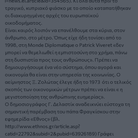
i=news.el.article&id=354565
). Κι όλα αυτά πριν το
τραγικό, κυπριακό φιάσκο με το οποίο καταπατήθηκαν
οι διακυρηγμένες αρχές του ευρωπαϊκού
οικοδομήματος.
Είναι καιρός λοιπόν να επανέλθουμε στα κύρια, στον
άνθρωπο, στο μέτρο. Όπως είχε ήδη τονίσει από το
1998, στη Monde Diplomatique ο Patrick Viveret «δεν
μπορεί να θεμελιωθεί η εμπιστοσύνη στο χρήμα, πάνω
στη δυσπιστία προς τους ανθρώπους». Πρέπει να
δημιουργήσουμε ένα νέο σύστημα, όπου αγορά και
οικονομία θα είναι στην υπηρεσία της κοινωνίας. Ο
αείμνηστος Ξ. Ζολώτας έλεγε ήδη το 1973 ότι ο τελικός
σκοπός των οικονομικών μέτρων πρέπει να είναι « η
μεγιστοποίηση της ανθρώπινης ευημερίας».
Ο δημοσιογράφος Γ. Δελαστίκ αναδεικνύει εύστοχα τη
σημαντική παρέμβαση του πάπα Φραγκίσκου στην
εφημερίδα «Εθνος» (βλ.
http://www.ethnos.gr/article.asp?
catid=22792&subid=2&pubid=63926189
) Γράφει