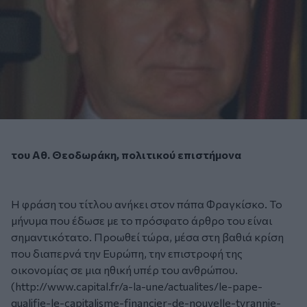
του Αθ. Θεοδωράκη, πολιτικού επιστήμονα
Η φράση του τίτλου ανήκει στον πάπα Φραγκίσκο. Το
μήνυμα που έδωσε με το πρόσφατο άρθρο του είναι
σημαντικότατο. Προωθεί τώρα, μέσα στη βαθιά κρίση
που διαπερνά την Ευρώπη, την επιστροφή της
οικονομίας σε μια ηθική υπέρ του ανθρώπου.
(
http://www.capital.fr/a-la-une/actualites/le-pape-
qualifie-le-capitalisme-financier-de-nouvelle-tyrannie-