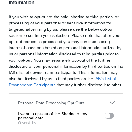
Information
09:15
Στέλιος Λιανός – INTERAMERICAN / Αθηναϊκή Γενική Κλινική
If you wish to opt-out of the sale, sharing to third parties, or
processing of your personal or sensitive information for
targeted advertising by us, please use the below opt-out
08:40
section to confirm your selection. Please note that after your
Η γαλλική «ψήφος» στο «καλώδιο» και τα συμφέροντα, οι
ελληνικές τράπεζες «πρωταθλήτριες» στα δάνεια, νέο deal
opt-out request is processed you may continue seeing
Βαρδινογιάννη- Εξάρχου και ο διπλασιασμός των κερδών της
interest-based ads based on personal information utilized by
ΔΕΗ
us or personal information disclosed to third parties prior to
your opt-out. You may separately opt-out of the further
disclosure of your personal information by third parties on the
05.08.2026 - 13:37
Randy Schekman, Νομπελίστας Ιατρικής: «Σε πέντε χρόνια
IAB’s list of downstream participants. This information may
μπορεί να έχουμε θεραπεία που αναστέλλει την εξέλιξη του
also be disclosed by us to third parties on the
IAB’s List of
Πάρκινσον»
Downstream Participants
that may further disclose it to other
third parties.
05.08.2026 - 12:33
Personal Data Processing Opt Outs
Ε.Ε και παράνομη μετανάστευση: προτάσεις και δράσεις με
παρονομαστή το κοινό συμφέρον
I want to opt-out of the Sharing of my
personal data.
05.08.2026 - 12:11
Opted In
Αντώνης Βουκλαρής - «ΕΡΡΙΚΟΣ ΝΤΥΝΑΝ»