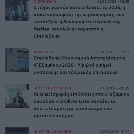
ΟΙΚΟΝΟΜΙΑ
07.08.2026 - 08:45
Στόχος για νέα δάνεια 15 δισ. το 2026, η
«ακτινογραφία» της κερδοφορίας των
τραπεζών, η δυναμική επιστροφή της
Metlen, μεγαλώνει ταχύτατα η
CrediaBank
ΤΡAΠΕΖΕΣ
07.08.2026 - 09:23
CrediaBank: Οικονομικά Αποτελέσματα
A’ Εξαμήνου 2026 - Υψηλοί ρυθμοί
ανάπτυξης και νέα ρεκόρ επιδόσεων
ΙΔΙΩΤΙΚΗ ΑΣΦAΛΙΣΗ
07.08.2026 - 12:25
Allianz: Ισχυρές επιδόσεις στο α’ εξάμηνο
του 2026 – Ο Oliver Bäte συνδέει τα
αποτελέσματα με το κλείσιμο του
«protection gap»
ΙΔΙΩΤΙΚΗ ΑΣΦAΛΙΣΗ
07.08.2026 - 11:01