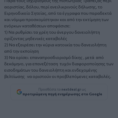
Παρά τους ισχυρισμούς της πιστώτριας Τράπεζας περί
αοριστίας, δόλου, περί ανειλικρινούς δήλωσης, το
Ειρηνοδικείο Σητείας, από τα έγγραφα που παραδεκτά
και νόμιμα προσκομίστηκαν και από την εκτίμηση των
ενόρκων καταθέσεων αποφάσισε:
1) Να ρυθμίσει τα χρέη του άνεργου δανειολήπτη
ορίζοντας μηδενικές καταβολές
2) Να εξαιρέσει την κύρια κατοικία του δανειολήπτη
από την εκποίηση
3) Να ορίσει επαναπροσδιορισμό δίκης , μετά από
δεκάμηνο, για επανεξέταση τυχόν διαφοροποίησης των
εισοδημάτων του δανειολήπτη και ενδεχομένης
βελτίωσης να οριστούν οι προβλεπόμενες καταβολές.
Προσθέστε το
nextdeal.gr
ως
προτιμώμενη πηγή ενημέρωσης στο Google