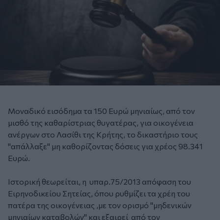
Μοναδικό εισόδημα τα 150 Ευρώ μηνιαίως, από τον
μισθό της καθαρίστριας θυγατέρας, για οικογένεια
ανέργων στο Λασίθι της Κρήτης, το δικαστήριο τους
"απάλλαξε" μη καθορίζοντας δόσεις για χρέος 98.341
Ευρώ.
Ιστορική θεωρείται, η υπαρ.75/2013 απόφαση του
Ειρηνοδικείου Σητείας, όπου ρυθμίζει τα χρέη του
πατέρα της οικογένειας ,με τον ορισμό "μηδενικών
μηνιαίων καταβολών" και εξαιρεί από τον