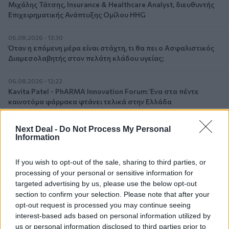
Μιχάλης Τάτσης, Insurance & Healthcare Analyst, διευθυντής
Επιχειρηματικής Ανάπτυξης Ομίλου HHG
06.08.2026 - 13:30
Όταν η επόμενη μέρα είναι στάχτη, τι θα πει ο Ασφαλιστικός
Διαμεσολαβητής στον πελάτη κλάδου υγείας;
06.08.2026 - 12:22
Kavita Patel - PhARMA Innovation Forum: Ένα στα πέντε
καινοτόμα φάρμακα φτάνει τελικά στην Ελλάδα
06.08.2026 - 11:37
Next Deal -
Do Not Process My Personal
Μείωση ασφαλιστικών εισφορών ύψους 240 εκατ. ευρώ
Information
ζητούν οι έμποροι από την Κυβέρνηση
If you wish to opt-out of the sale, sharing to third parties, or
06.08.2026 - 10:45
processing of your personal or sensitive information for
Ευρώπη: Μπορεί η κλιματική αλλαγή να οδηγήσει σε
targeted advertising by us, please use the below opt-out
ενεργειακή κρίση;
section to confirm your selection. Please note that after your
opt-out request is processed you may continue seeing
06.08.2026 - 09:15
interest-based ads based on personal information utilized by
Στέλιος Λιανός – INTERAMERICAN / Αθηναϊκή Γενική Κλινική
us or personal information disclosed to third parties prior to