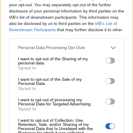
your opt-out. You may separately opt-out of the further
06.08.2026 - 08:40
disclosure of your personal information by third parties on the
Η γαλλική «ψήφος» στο «καλώδιο» και τα συμφέροντα, οι
IAB’s list of downstream participants. This information may
ελληνικές τράπεζες «πρωταθλήτριες» στα δάνεια, νέο deal
also be disclosed by us to third parties on the
IAB’s List of
Βαρδινογιάννη- Εξάρχου και ο διπλασιασμός των κερδών της
Downstream Participants
that may further disclose it to other
ΔΕΗ
third parties.
05.08.2026
Personal Data Processing Opt Outs
Randy Schekman, Νομπελίστας Ιατρικής: «Σε πέντε χρόνια
μπορεί να έχουμε θεραπεία που αναστέλλει την εξέλιξη του
I want to opt-out of the Sharing of my
personal data.
Πάρκινσον»
Opted In
05.08.2026
I want to opt-out of the Sale of my
Ε.Ε και παράνομη μετανάστευση: προτάσεις και δράσεις με
Personal Data.
Opted In
παρονομαστή το κοινό συμφέρον
I want to opt-out of processing my
05.08.2026
Personal Data for Targeted Advertising.
Αντώνης Βουκλαρής - «ΕΡΡΙΚΟΣ ΝΤΥΝΑΝ»
Opted In
I want to opt-out of Collection, Use,
05.08.2026
Retention, Sale, and/or Sharing of my
Η νέα εποχή στην εκπαίδευση των ασφαλιστικών
Personal Data that Is Unrelated with the
Purposes for which it was collected.