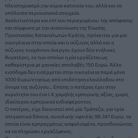
πλειστηριασμό,την κύρια κατοικία του, αλλά και τα
υπόλοιπα περιουσιακά στοιχεία.
Αναλυτικότερα και επί του περιεχομένου της απόφασης
και σύμφωνα με την ανακοίνωση της Ένωσης
Προστασίας Καταναλωτών Κρήτης, πρόκειται για μια
οικογένεια στην οποία και ο σύζυγος αλλά και η
σύζυγος τυγχάνουν άνεργοι, έχουν δύο ενήλικες
θυγατέρες, εκ των οποίων η μία εργάζεται ως
καθαρίστρια με μηνιαίες απολαβές 150 Ευρώ. Άλλο
εισόδημα δεν εισέρχεται στην οικογένεια παρά μόνο
1000 Ευρώ/ετησίως από επιδότηση ελαιόλαδου στο
όνομα της συζύγου... Επίσης ο πατέρας έχει στην
κυριότητα του ένα Ι.Χ χαμηλής εμπορικής αξίας, χωρίς
ιδιαίτερου εμπορικού ενδιαφέροντος
Ο πατέρας, είχε δανειστεί από μία Τράπεζα, για τρία
στεγαστικά δάνεια, συνολικής οφειλής 98.341 Ευρώ, τα
οποία είναι εμπραγμάτως ασφαλισμένα, προσδοκώντας
να τα πληρώσει εργαζόμενος.