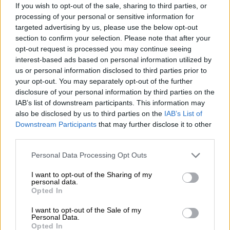
If you wish to opt-out of the sale, sharing to third parties, or
Randy Schekman, Νομπελίστας Ιατρικής: «Σε πέντε χρόνια
μπορεί να έχουμε θεραπεία που αναστέλλει την εξέλιξη του
processing of your personal or sensitive information for
Πάρκινσον»
targeted advertising by us, please use the below opt-out
section to confirm your selection. Please note that after your
opt-out request is processed you may continue seeing
05.08.2026 - 12:33
interest-based ads based on personal information utilized by
Ε.Ε και παράνομη μετανάστευση: προτάσεις και δράσεις με
παρονομαστή το κοινό συμφέρον
us or personal information disclosed to third parties prior to
your opt-out. You may separately opt-out of the further
disclosure of your personal information by third parties on the
05.08.2026 - 12:11
IAB’s list of downstream participants. This information may
Αντώνης Βουκλαρής - «ΕΡΡΙΚΟΣ ΝΤΥΝΑΝ»
also be disclosed by us to third parties on the
IAB’s List of
Downstream Participants
that may further disclose it to other
05.08.2026 - 11:30
third parties.
Η νέα εποχή στην εκπαίδευση των ασφαλιστικών
διαμεσολαβητών
Personal Data Processing Opt Outs
I want to opt-out of the Sharing of my
ΠΕΡΙΣΣΟΤΕΡΑ
personal data.
Opted In
I want to opt-out of the Sale of my
Personal Data.
Opted In