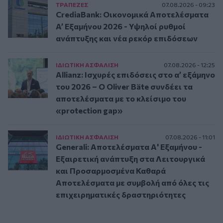
ΤΡAΠΕΖΕΣ
07.08.2026 - 09:23
CrediaBank: Οικονομικά Αποτελέσματα
A’ Εξαμήνου 2026 - Υψηλοί ρυθμοί
ανάπτυξης και νέα ρεκόρ επιδόσεων
ΙΔΙΩΤΙΚΗ ΑΣΦAΛΙΣΗ
07.08.2026 - 12:25
Allianz: Ισχυρές επιδόσεις στο α’ εξάμηνο
του 2026 – Ο Oliver Bäte συνδέει τα
αποτελέσματα με το κλείσιμο του
«protection gap»
ΙΔΙΩΤΙΚΗ ΑΣΦAΛΙΣΗ
07.08.2026 - 11:01
Generali: Αποτελέσματα Α' Εξαμήνου -
Εξαιρετική ανάπτυξη στα Λειτουργικά
και Προσαρμοσμένα Καθαρά
Αποτελέσματα με συμβολή από όλες τις
επιχειρηματικές δραστηριότητες