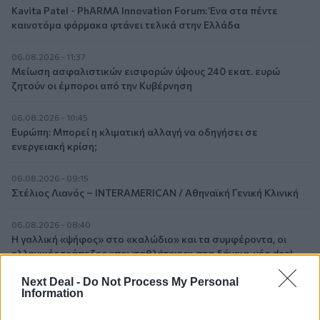
Kavita Patel - PhARMA Innovation Forum: Ένα στα πέντε
καινοτόμα φάρμακα φτάνει τελικά στην Ελλάδα
06.08.2026 - 11:37
Μείωση ασφαλιστικών εισφορών ύψους 240 εκατ. ευρώ
ζητούν οι έμποροι από την Κυβέρνηση
06.08.2026 - 10:45
Ευρώπη: Μπορεί η κλιματική αλλαγή να οδηγήσει σε
ενεργειακή κρίση;
06.08.2026 - 09:15
Στέλιος Λιανός – INTERAMERICAN / Αθηναϊκή Γενική Κλινική
06.08.2026 - 08:40
Η γαλλική «ψήφος» στο «καλώδιο» και τα συμφέροντα, οι
ελληνικές τράπεζες «πρωταθλήτριες» στα δάνεια, νέο deal
Βαρδινογιάννη- Εξάρχου και ο διπλασιασμός των κερδών της
Next Deal -
Do Not Process My Personal
ΔΕΗ
Information
05.08.2026 - 13:37