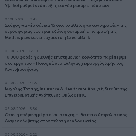
Υψηλοί ρυθμοί ανάπτυξης και νέα ρεκόρ επιδόσεων
07.08.2026 - 08:45
Στόχος για νέα δάνεια 15 δισ. το 2026, η «ακτινογραφία» της
κερδοφορίας των τραπεζών, η δυναμική επιστροφή της
Metlen, μεγαλώνει ταχύτατα η CrediaBank
06.08.2026 - 22:39
10.000 φορές η διεθνής επιστημονική κοινότητα παρέπεμψε
στο έργο του – Ποιος είναι ο Έλληνας χειρουργός Χρήστος
Κοντοβουνήσιος
06.08.2026 - 14:55
Μιχάλης Τάτσης, Insurance & Healthcare Analyst, διευθυντής
Επιχειρηματικής Ανάπτυξης Ομίλου HHG
06.08.2026 - 13:30
Όταν η επόμενη μέρα είναι στάχτη, τι θα πει ο Ασφαλιστικός
Διαμεσολαβητής στον πελάτη κλάδου υγείας;
06.08.2026 - 12:22