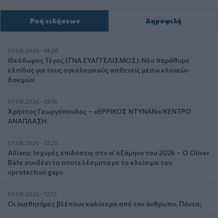
Ροή ειδήσεων
Δημοφιλή
07.08.2026 - 14:38
Θεόδωρος Τέγος (ΓΝΑ ΕΥΑΓΓΕΛΙΣΜΟΣ): Νέο παράθυρο
ελπίδας για τους ογκολογικούς ασθενείς μέσω κλινικών
δοκιμών
07.08.2026 - 13:16
Χρήστος Γεωργόπουλος – «ΕΡΡΙΚΟΣ ΝΤΥΝΑΝ»/ΚΕΝΤΡΟ
ΑΝΑΠΛΑΣΗ
07.08.2026 - 12:25
Allianz: Ισχυρές επιδόσεις στο α’ εξάμηνο του 2026 – Ο Oliver
Bäte συνδέει τα αποτελέσματα με το κλείσιμο του
«protection gap»
07.08.2026 - 12:12
Οι αισθητήρες βλέπουν καλύτερα από τον άνθρωπο. Πάντα;