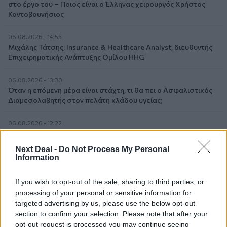
στο έργο του – Ποιος είναι ο Έλληνας χειρουργός Χρήστος
Κοντοβουνήσιος
06.08.2026 - 14:55
Μιχάλης Τάτσης, Insurance & Healthcare Analyst, διευθυντής
Επιχειρηματικής Ανάπτυξης Ομίλου HHG
06.08.2026 - 13:30
Όταν η επόμενη μέρα είναι στάχτη, τι θα πει ο Ασφαλιστικός
Διαμεσολαβητής στον πελάτη κλάδου υγείας;
06.08.2026 - 12:22
Kavita Patel - PhARMA Innovation Forum: Ένα στα πέντε
καινοτόμα φάρμακα φτάνει τελικά στην Ελλάδα
Next Deal -
Do Not Process My Personal
Information
06.08.2026 - 11:37
Μείωση ασφαλιστικών εισφορών ύψους 240 εκατ. ευρώ
If you wish to opt-out of the sale, sharing to third parties, or
ζητούν οι έμποροι από την Κυβέρνηση
processing of your personal or sensitive information for
targeted advertising by us, please use the below opt-out
06.08.2026 - 10:45
section to confirm your selection. Please note that after your
Ευρώπη: Μπορεί η κλιματική αλλαγή να οδηγήσει σε
opt-out request is processed you may continue seeing