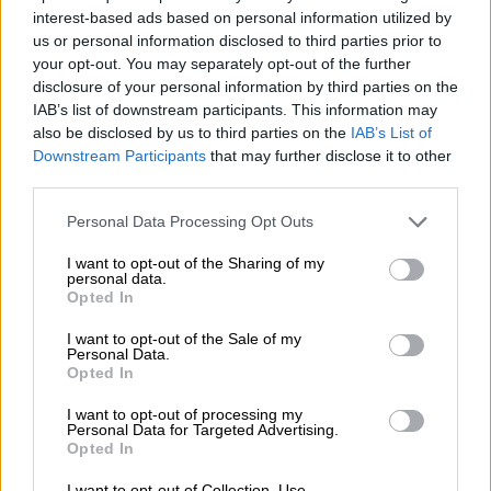
ενεργειακή κρίση;
interest-based ads based on personal information utilized by
us or personal information disclosed to third parties prior to
06.08.2026 - 09:15
your opt-out. You may separately opt-out of the further
Στέλιος Λιανός – INTERAMERICAN / Αθηναϊκή Γενική Κλινική
disclosure of your personal information by third parties on the
IAB’s list of downstream participants. This information may
06.08.2026 - 08:40
also be disclosed by us to third parties on the
IAB’s List of
Η γαλλική «ψήφος» στο «καλώδιο» και τα συμφέροντα, οι
Downstream Participants
that may further disclose it to other
ελληνικές τράπεζες «πρωταθλήτριες» στα δάνεια, νέο deal
third parties.
Βαρδινογιάννη- Εξάρχου και ο διπλασιασμός των κερδών της
ΔΕΗ
Personal Data Processing Opt Outs
I want to opt-out of the Sharing of my
05.08.2026
personal data.
Randy Schekman, Νομπελίστας Ιατρικής: «Σε πέντε χρόνια
Opted In
μπορεί να έχουμε θεραπεία που αναστέλλει την εξέλιξη του
Πάρκινσον»
I want to opt-out of the Sale of my
Personal Data.
Opted In
05.08.2026
Ε.Ε και παράνομη μετανάστευση: προτάσεις και δράσεις με
I want to opt-out of processing my
παρονομαστή το κοινό συμφέρον
Personal Data for Targeted Advertising.
Opted In
05.08.2026
I want to opt-out of Collection, Use,