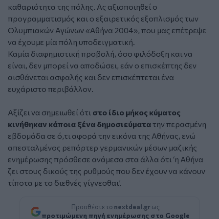
καθαριότητα της πόλης. Ας αξιοποιηθεί ο
προγραμματισμός και ο εξαιρετικός εξοπλισμός των
Ολυμπιακών Αγώνων «Αθήνα 2004», που μας επέτρεψε
να έχουμε μία πόλη υποδειγματική.
Καμία διαφημιστική προβολή, όσο φιλόδοξη και να
είναι, δεν μπορεί να αποδώσει, εάν ο επισκέπτης δεν
αισθάνεται ασφαλής και δεν επισκέπτεται ένα
ευχάριστο περιβάλλον.
Αξίζει να σημειωθεί ότι
στο ίδιο μήκος κύματος
κινήθηκαν κάποια ξένα δημοσιεύματα
την περασμένη
εβδομάδα σε ό,τι αφορά την εικόνα της Αθήνας, ενώ
απεσταλμένος ρεπόρτερ γερμανικών μέσων μαζικής
ενημέρωσης πρόσθεσε ανάμεσα στα άλλα ότι ‘η Αθήνα
ζει στους δικούς της ρυθμούς που δεν έχουν να κάνουν
τίποτα με το διεθνές γίγνεσθαι’.
Προσθέστε το
nextdeal.gr
ως
προτιμώμενη πηγή ενημέρωσης στο Google