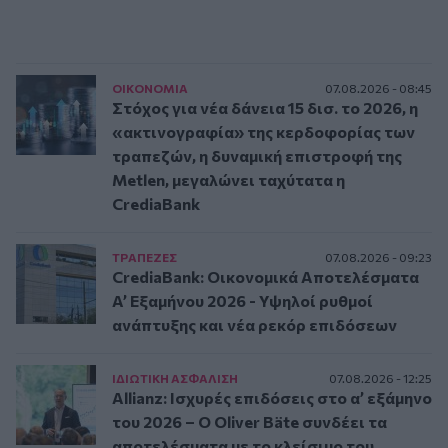
ΟΙΚΟΝΟΜΙΑ
07.08.2026 - 08:45
Στόχος για νέα δάνεια 15 δισ. το 2026, η
«ακτινογραφία» της κερδοφορίας των
τραπεζών, η δυναμική επιστροφή της
Metlen, μεγαλώνει ταχύτατα η
CrediaBank
ΤΡAΠΕΖΕΣ
07.08.2026 - 09:23
CrediaBank: Οικονομικά Αποτελέσματα
A’ Εξαμήνου 2026 - Υψηλοί ρυθμοί
ανάπτυξης και νέα ρεκόρ επιδόσεων
ΙΔΙΩΤΙΚΗ ΑΣΦAΛΙΣΗ
07.08.2026 - 12:25
Allianz: Ισχυρές επιδόσεις στο α’ εξάμηνο
του 2026 – Ο Oliver Bäte συνδέει τα
αποτελέσματα με το κλείσιμο του