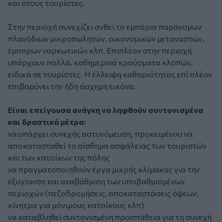
και στους τουρίστες.
Στην περιοχή συνεχίζει ανθεί το εμπόριο παράνομων
πλανόδιων μικροπωλητών, οικονομικών μεταναστών,
έμπορων ναρκωτικών κλπ. Επιπλέον στην περιοχή
υπάρχουν πολλά, καθημερινά κρούσματα κλοπών,
ειδικά σε τουρίστες. Η έλλειψη καθαριότητας επί πλέον
επιβαρύνει την ήδη άσχημη εικόνα.
Είναι επείγουσα ανάγκη να ληφθούν συντονισμένα
και δραστικά μέτρα:
να υπάρχει συνεχής αστυνόμευση, προκειμένου να
αποκατασταθεί το αίσθημα ασφάλειας των τουριστών
και των κατοίκων της πόλης
να πραγματοποιηθούν έργα μικρής κλίμακας για την
εξυγίανση και αναβάθμιση των υποβαθμισμένων
περιοχών (πεζοδρομήσεις, αποκαταστάσεις όψεων,
κίνητρα για μόνιμους κατοίκους κλπ)
να καταβληθεί συντονισμένη προσπάθεια για τη συνεχή