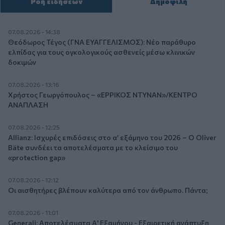
Ροή ειδήσεων
Δημοφιλή
07.08.2026 - 14:38
Θεόδωρος Τέγος (ΓΝΑ ΕΥΑΓΓΕΛΙΣΜΟΣ): Νέο παράθυρο
ελπίδας για τους ογκολογικούς ασθενείς μέσω κλινικών
δοκιμών
07.08.2026 - 13:16
Χρήστος Γεωργόπουλος – «ΕΡΡΙΚΟΣ ΝΤΥΝΑΝ»/ΚΕΝΤΡΟ
ΑΝΑΠΛΑΣΗ
07.08.2026 - 12:25
Allianz: Ισχυρές επιδόσεις στο α’ εξάμηνο του 2026 – Ο Oliver
Bäte συνδέει τα αποτελέσματα με το κλείσιμο του
«protection gap»
07.08.2026 - 12:12
Οι αισθητήρες βλέπουν καλύτερα από τον άνθρωπο. Πάντα;
07.08.2026 - 11:01
Generali: Αποτελέσματα Α' Εξαμήνου - Εξαιρετική ανάπτυξη