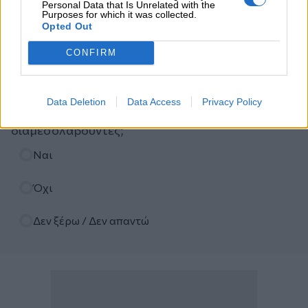
Personal Data that Is Unrelated with the
Purposes for which it was collected.
Opted Out
Ψηφοφορία
CONFIRM
Πιστεύετε ότι τα ασφαλιστικά σωματεία ΠΣΑΣ-
ΕΣΑΠΕ (ΠΣΣΑΣ)-ΣΕΜΑ-ΠΟΑΔ, διεκδικούν με
αποτελεσματικότητα καλές συμβάσεις με τις
Data Deletion
Data Access
Privacy Policy
ασφαλιστικές εταιρείες για τους
διαμεσολαβούντες;
Επιλογές
Ναι
Όχι
Δεν ξέρω / Δεν απαντώ