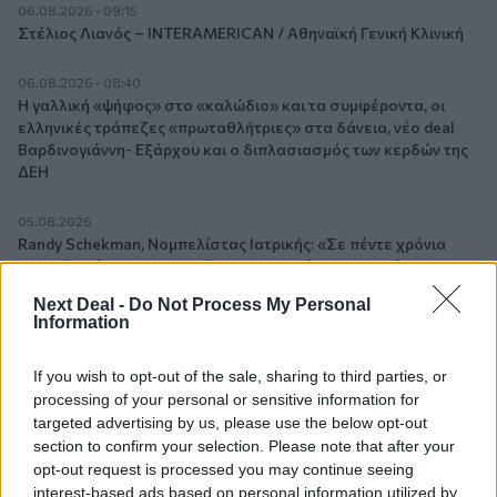
06.08.2026 - 09:15
Στέλιος Λιανός – INTERAMERICAN / Αθηναϊκή Γενική Κλινική
06.08.2026 - 08:40
Η γαλλική «ψήφος» στο «καλώδιο» και τα συμφέροντα, οι
ελληνικές τράπεζες «πρωταθλήτριες» στα δάνεια, νέο deal
Βαρδινογιάννη- Εξάρχου και ο διπλασιασμός των κερδών της
ΔΕΗ
05.08.2026
Randy Schekman, Νομπελίστας Ιατρικής: «Σε πέντε χρόνια
μπορεί να έχουμε θεραπεία που αναστέλλει την εξέλιξη του
Πάρκινσον»
Next Deal -
Do Not Process My Personal
Information
05.08.2026
Ε.Ε και παράνομη μετανάστευση: προτάσεις και δράσεις με
If you wish to opt-out of the sale, sharing to third parties, or
παρονομαστή το κοινό συμφέρον
processing of your personal or sensitive information for
targeted advertising by us, please use the below opt-out
05.08.2026
section to confirm your selection. Please note that after your
Αντώνης Βουκλαρής - «ΕΡΡΙΚΟΣ ΝΤΥΝΑΝ»
opt-out request is processed you may continue seeing
interest-based ads based on personal information utilized by