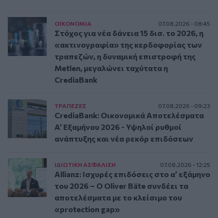
ΟΙΚΟΝΟΜΙΑ
07.08.2026 - 08:45
Στόχος για νέα δάνεια 15 δισ. το 2026, η
«ακτινογραφία» της κερδοφορίας των
τραπεζών, η δυναμική επιστροφή της
Metlen, μεγαλώνει ταχύτατα η
CrediaBank
ΤΡAΠΕΖΕΣ
07.08.2026 - 09:23
CrediaBank: Οικονομικά Αποτελέσματα
A’ Εξαμήνου 2026 - Υψηλοί ρυθμοί
ανάπτυξης και νέα ρεκόρ επιδόσεων
ΙΔΙΩΤΙΚΗ ΑΣΦAΛΙΣΗ
07.08.2026 - 12:25
Allianz: Ισχυρές επιδόσεις στο α’ εξάμηνο
του 2026 – Ο Oliver Bäte συνδέει τα
αποτελέσματα με το κλείσιμο του
«protection gap»