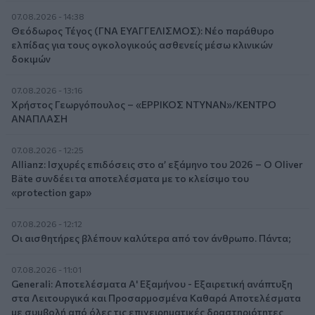
07.08.2026 - 14:38
Θεόδωρος Τέγος (ΓΝΑ ΕΥΑΓΓΕΛΙΣΜΟΣ): Νέο παράθυρο
ελπίδας για τους ογκολογικούς ασθενείς μέσω κλινικών
δοκιμών
07.08.2026 - 13:16
Χρήστος Γεωργόπουλος – «ΕΡΡΙΚΟΣ ΝΤΥΝΑΝ»/ΚΕΝΤΡΟ
ΑΝΑΠΛΑΣΗ
07.08.2026 - 12:25
Allianz: Ισχυρές επιδόσεις στο α’ εξάμηνο του 2026 – Ο Oliver
Bäte συνδέει τα αποτελέσματα με το κλείσιμο του
«protection gap»
07.08.2026 - 12:12
Οι αισθητήρες βλέπουν καλύτερα από τον άνθρωπο. Πάντα;
07.08.2026 - 11:01
Generali: Αποτελέσματα Α' Εξαμήνου - Εξαιρετική ανάπτυξη
στα Λειτουργικά και Προσαρμοσμένα Καθαρά Αποτελέσματα
με συμβολή από όλες τις επιχειρηματικές δραστηριότητες