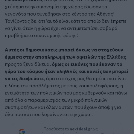
χτύπημα στην οικονομία της χώρας έδωσαν τα
γεγονότα που συνέβησαν στο κέντρο της Αθήνας’.
Τονίζοντας δε, ότι ‘αυτό είναι κάτι το οποίο δεν έπρεπε
να γίνει όταν η χώρα έχει να αντιμετωπίσει σοβαρά
προβλήματα οικονομικής φύσης’.
Αυτές οι δημοσιεύσεις μπορεί όντως να στοχεύουν
έμμεσα στην αποπληρωμή των οφειλών της Ελλάδας
προς τα ξένα δίκτυα,
όμως οι εικόνες που έκαναν το
γύρο του κόσμου ήταν αληθινές και κανείς δεν μπορεί
να τις διαψεύσει
, άρα ο στόχος μας θα πρέπει να είναι
η λύση του προβλήματος με τους κουκουλοφόρους, η
εντιμότητα των πολιτικών που μας κυβερνούν και πάνω
από όλα ο παραμερισμός των μικρό πολιτικών
σκοπιμοτήτων και όλων αυτών που έχουν άποψη για
όλα που και που λυμαίνονται την χώρα..
Προσθέστε το
nextdeal.gr
ως