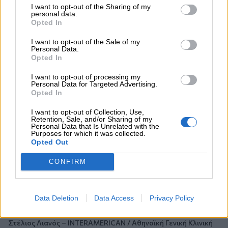
Μιχάλης Τάτσης, Insurance & Healthcare Analyst, διευθυντής
I want to opt-out of the Sharing of my
personal data.
Επιχειρηματικής Ανάπτυξης Ομίλου HHG
Opted In
06.08.2026
I want to opt-out of the Sale of my
Personal Data.
Όταν η επόμενη μέρα είναι στάχτη, τι θα πει ο Ασφαλιστικός
Opted In
Διαμεσολαβητής στον πελάτη κλάδου υγείας;
I want to opt-out of processing my
06.08.2026
Personal Data for Targeted Advertising.
Opted In
Kavita Patel - PhARMA Innovation Forum: Ένα στα πέντε
καινοτόμα φάρμακα φτάνει τελικά στην Ελλάδα
I want to opt-out of Collection, Use,
Retention, Sale, and/or Sharing of my
Personal Data that Is Unrelated with the
06.08.2026
Purposes for which it was collected.
Μείωση ασφαλιστικών εισφορών ύψους 240 εκατ. ευρώ
Opted Out
ζητούν οι έμποροι από την Κυβέρνηση
CONFIRM
06.08.2026
Ευρώπη: Μπορεί η κλιματική αλλαγή να οδηγήσει σε
ενεργειακή κρίση;
Data Deletion
Data Access
Privacy Policy
06.08.2026
Στέλιος Λιανός – INTERAMERICAN / Αθηναϊκή Γενική Κλινική