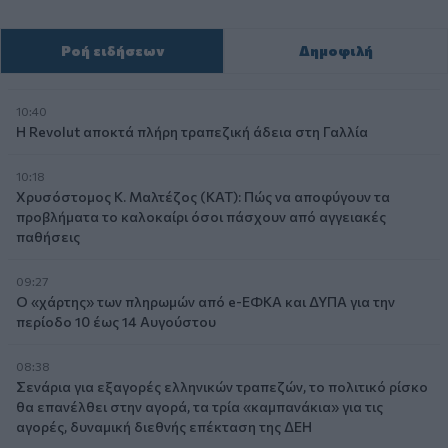
Ροή ειδήσεων
Δημοφιλή
10:40
Η Revolut αποκτά πλήρη τραπεζική άδεια στη Γαλλία
10:18
Χρυσόστομος Κ. Μαλτέζος (ΚΑΤ): Πώς να αποφύγουν τα
προβλήματα το καλοκαίρι όσοι πάσχουν από αγγειακές
παθήσεις
09:27
Ο «χάρτης» των πληρωμών από e-ΕΦΚΑ και ΔΥΠΑ για την
περίοδο 10 έως 14 Αυγούστου
08:38
Σενάρια για εξαγορές ελληνικών τραπεζών, το πολιτικό ρίσκο
θα επανέλθει στην αγορά, τα τρία «καμπανάκια» για τις
αγορές, δυναμική διεθνής επέκταση της ΔΕΗ