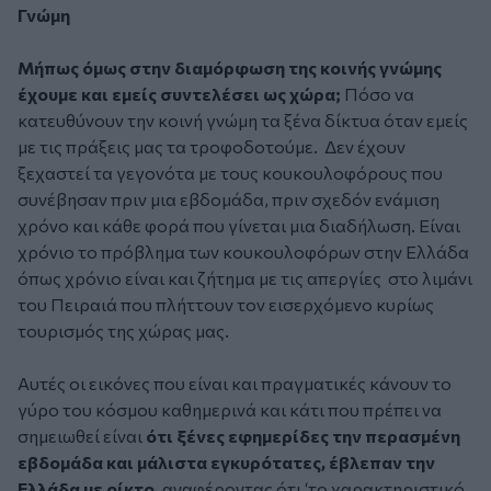
Γνώμη
Μήπως όμως στην διαμόρφωση της κοινής γνώμης
έχουμε και εμείς συντελέσει ως χώρα;
Πόσο να
κατευθύνουν την κοινή γνώμη τα ξένα δίκτυα όταν εμείς
με τις πράξεις μας τα τροφοδοτούμε. Δεν έχουν
ξεχαστεί τα γεγονότα με τους κουκουλοφόρους που
συνέβησαν πριν μια εβδομάδα, πριν σχεδόν ενάμιση
χρόνο και κάθε φορά που γίνεται μια διαδήλωση. Είναι
χρόνιο το πρόβλημα των κουκουλοφόρων στην Ελλάδα
όπως χρόνιο είναι και ζήτημα με τις απεργίες στο λιμάνι
του Πειραιά που πλήττουν τον εισερχόμενο κυρίως
τουρισμός της χώρας μας.
Αυτές οι εικόνες που είναι και πραγματικές κάνουν το
γύρο του κόσμου καθημερινά και κάτι που πρέπει να
σημειωθεί είναι
ότι ξένες εφημερίδες την περασμένη
εβδομάδα και μάλιστα εγκυρότατες, έβλεπαν την
Ελλάδα με οίκτο
, αναφέροντας ότι ‘το χαρακτηριστικό