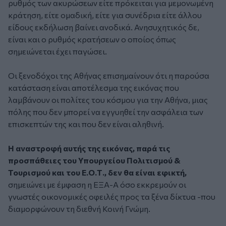
ρυθμός των ακυρώσεων είτε πρόκειται για μεμονωμένη
κράτηση, είτε ομαδική, είτε για συνέδρια είτε άλλου
είδους εκδήλωση βαίνει ανοδικά. Ανησυχητικός δε,
είναι και ο ρυθμός κρατήσεων ο οποίος όπως
σημειώνεται έχει παγώσει.
Οι ξενοδόχοι της Αθήνας επισημαίνουν ότι η παρούσα
κατάσταση είναι αποτέλεσμα της εικόνας που
λαμβάνουν οι πολίτες του κόσμου για την Αθήνα, μιας
πόλης που δεν μπορεί να εγγυηθεί την ασφάλεια των
επισκεπτών της και που δεν είναι αληθινή.
Η αναστροφή αυτής της εικόνας, παρά τις
προσπάθειες του Υπουργείου Πολιτισμού &
Τουρισμού και του Ε.Ο.Τ., δεν θα είναι εφικτή,
σημειώνει με έμφαση η ΕΞΑ-Α όσο εκκρεμούν οι
γνωστές οικονομικές οφειλές προς τα ξένα δίκτυα -που
διαμορφώνουν τη διεθνή Κοινή Γνώμη.