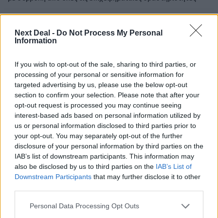
07.08.2026 - 10:28
Ομαδικά Ασφαλιστικά προϊόντα Επαγγελματικής
Next Deal -
Do Not Process My Personal
Συνταξιοδότησης: Νέο πεδίο ανάπτυξης για ασφαλιστικές και
Information
ασφαλιστές
If you wish to opt-out of the sale, sharing to third parties, or
07.08.2026 - 09:23
processing of your personal or sensitive information for
CrediaBank: Οικονομικά Αποτελέσματα A’ Εξαμήνου 2026 -
targeted advertising by us, please use the below opt-out
Υψηλοί ρυθμοί ανάπτυξης και νέα ρεκόρ επιδόσεων
section to confirm your selection. Please note that after your
opt-out request is processed you may continue seeing
07.08.2026 - 08:45
interest-based ads based on personal information utilized by
Στόχος για νέα δάνεια 15 δισ. το 2026, η «ακτινογραφία» της
us or personal information disclosed to third parties prior to
κερδοφορίας των τραπεζών, η δυναμική επιστροφή της
your opt-out. You may separately opt-out of the further
Metlen, μεγαλώνει ταχύτατα η CrediaBank
disclosure of your personal information by third parties on the
IAB’s list of downstream participants. This information may
06.08.2026
also be disclosed by us to third parties on the
IAB’s List of
10.000 φορές η διεθνής επιστημονική κοινότητα παρέπεμψε
Downstream Participants
that may further disclose it to other
στο έργο του – Ποιος είναι ο Έλληνας χειρουργός Χρήστος
third parties.
Κοντοβουνήσιος
Personal Data Processing Opt Outs
06.08.2026