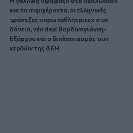
Η γαλλική «ψήφος» στο «καλώδιο»
και τα συμφέροντα, οι ελληνικές
τράπεζες «πρωταθλήτριες» στα
δάνεια, νέο deal Βαρδινογιάννη-
Εξάρχου και ο διπλασιασμός των
κερδών της ΔΕΗ