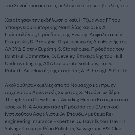
του Συνδέσμου και στις μελλοντικές πρωτοβουλίες του.
Χαιρέτησαν την εκδήλωση ο καθ. Ι. Τζωάννος ΓΓ του
Υπουργείου Εμπορικής Ναυτιλίας και οι κκ Δ.
Παλαιολόγος, Πρόεδρος της Ένωσης Ασφαλιστικών
Εταιρειών, B. Bretagna, Περιφερειακός Διευθυντής του
ΛΛΟΥΔ’Σ στην Ευρώπη, S. Stonehouse, Πρόεδρος του
Joint Hull Commttee, D. Develey, Επικεφαλής του Hull
Underwriting της AXA Corporate Solutions, και S.
Roberts Διευθυντής της εταιρείας A. Bilbrough & Co Ltd.
Ακολούθησαν ομιλίες από το Ναύαρχο και πρώην
Αρχηγό του Λιμενικούς Σώματος Χ. Ντούνη με θέμα
Thoughts on Crew Issues-Avoiding Human Error, και από
τους κκ Ν. Α Αδαμαντιάδη Πρόεδρο του Ελληνικού
Ινστιτούτου Ασφαλιστικών Σπουδών με θέμα Re-
engineering Insurance Expertise, G. Tsavrilis του Tsavrilis
Salvage Group με θέμα Pollution, Salvage and P&I Clubs