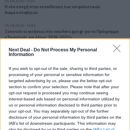
05.08.2026 - 11:30
Η νέα εποχή στην εκπαίδευση των ασφαλιστικών
διαμεσολαβητών
05.08.2026 - 10:50
Ξεκινούν οι αιτήσεις στο vouchers.gov.gr για το Πρόγραμμα
«Τουρισμός για όλους 2026-2027»
Next Deal -
Do Not Process My Personal
05.08.2026 - 10:19
Information
WWF: Περισσότερα από 180.000 στρέμματα καμένων
δασικών εκτάσεων στην Ελλάδα σε λίγες μόλις μέρες
If you wish to opt-out of the sale, sharing to third parties, or
processing of your personal or sensitive information for
05.08.2026 - 09:45
Η Ελλάδα που αντιστέκεται και επιμένει να μην ασφαλίζεται!
targeted advertising by us, please use the below opt-out
section to confirm your selection. Please note that after your
opt-out request is processed you may continue seeing
05.08.2026 - 09:20
interest-based ads based on personal information utilized by
Καλοκαιρινό ταξίδι: Οι 8 συμβουλές που αξίζει να δώσει κάθε
us or personal information disclosed to third parties prior to
ασφαλιστής στους πελάτες του
your opt-out. You may separately opt-out of the further
disclosure of your personal information by third parties on the
05.08.2026 - 08:51
IAB’s list of downstream participants. This information may
Το εκλογικό «καμπανάκι» της Goldman Sachs, η ισχυρή
also be disclosed by us to third parties on the
IAB’s List of
πιστωτική επέκταση των ελληνικών τραπεζών, το «πάρτι»