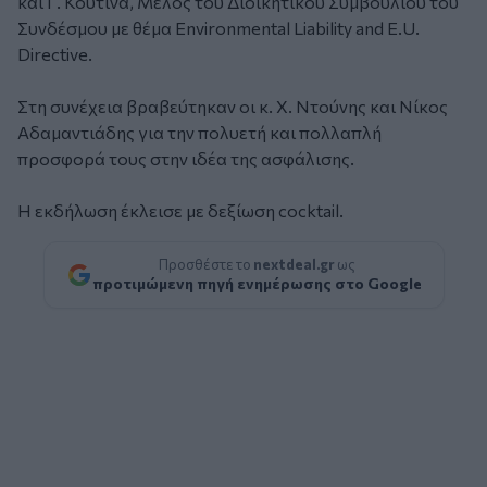
και Γ. Κουτίνα, Μέλος του Διοικητικού Συμβουλίου του
Συνδέσμου με θέμα Environmental Liability and E.U.
Directive.
Στη συνέχεια βραβεύτηκαν οι κ. Χ. Ντούνης και Νίκος
Αδαμαντιάδης για την πολυετή και πολλαπλή
προσφορά τους στην ιδέα της ασφάλισης.
Η εκδήλωση έκλεισε με δεξίωση cocktail.
Προσθέστε το
nextdeal.gr
ως
προτιμώμενη πηγή ενημέρωσης στο Google