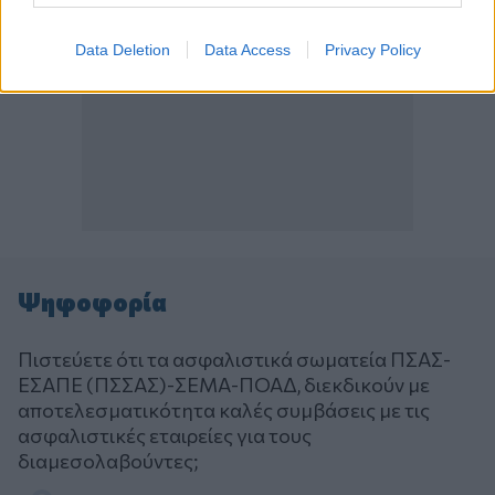
Data Deletion
Data Access
Privacy Policy
Ψηφοφορία
Πιστεύετε ότι τα ασφαλιστικά σωματεία ΠΣΑΣ-
ΕΣΑΠΕ (ΠΣΣΑΣ)-ΣΕΜΑ-ΠΟΑΔ, διεκδικούν με
αποτελεσματικότητα καλές συμβάσεις με τις
ασφαλιστικές εταιρείες για τους
διαμεσολαβούντες;
Επιλογές