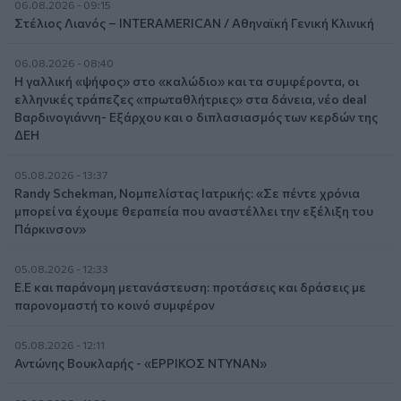
06.08.2026 - 09:15
Στέλιος Λιανός – INTERAMERICAN / Αθηναϊκή Γενική Κλινική
06.08.2026 - 08:40
Η γαλλική «ψήφος» στο «καλώδιο» και τα συμφέροντα, οι
ελληνικές τράπεζες «πρωταθλήτριες» στα δάνεια, νέο deal
Βαρδινογιάννη- Εξάρχου και ο διπλασιασμός των κερδών της
ΔΕΗ
05.08.2026 - 13:37
Randy Schekman, Νομπελίστας Ιατρικής: «Σε πέντε χρόνια
μπορεί να έχουμε θεραπεία που αναστέλλει την εξέλιξη του
Πάρκινσον»
05.08.2026 - 12:33
Ε.Ε και παράνομη μετανάστευση: προτάσεις και δράσεις με
παρονομαστή το κοινό συμφέρον
05.08.2026 - 12:11
Αντώνης Βουκλαρής - «ΕΡΡΙΚΟΣ ΝΤΥΝΑΝ»