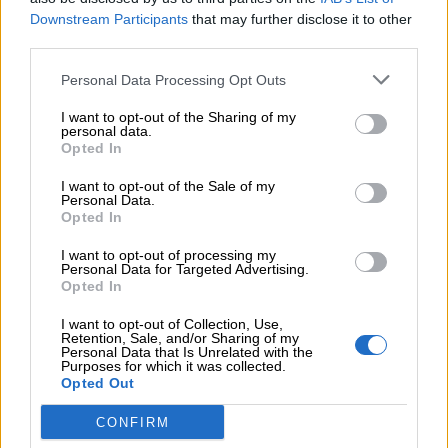
Downstream Participants
that may further disclose it to other
στις αγορές, οι «κρυμμένες» αξίες της ΓΕΚ ΤΕΡΝΑ
third parties.
05.08.2026 - 08:37
Personal Data Processing Opt Outs
Ιωάννης Μπολέτης – ΩΝΑΣΕΙΟ
I want to opt-out of the Sharing of my
04.08.2026 - 15:33
personal data.
Opted In
ERGO Hellas: Μέτρα στήριξης για τους πληγέντες
ασφαλισμένους της από τις πυρκαγιές
I want to opt-out of the Sale of my
Personal Data.
04.08.2026 - 12:40
Opted In
Τράπεζα Κύπρου: Ενισχυμένες κατά 31% οι ασφαλιστικές
υπηρεσίες - Κέρδη €252 εκατ. (+7%) και ROTE 18.8% στο
I want to opt-out of processing my
Personal Data for Targeted Advertising.
εξάμηνο
Opted In
I want to opt-out of Collection, Use,
Retention, Sale, and/or Sharing of my
ΠΕΡΙΣΣΟΤΕΡΑ
Personal Data that Is Unrelated with the
Purposes for which it was collected.
Opted Out
CONFIRM