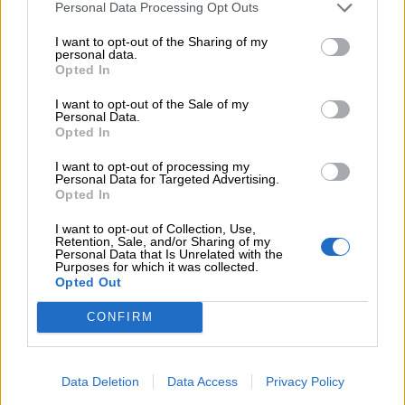
Personal Data Processing Opt Outs
κερδοφορίας των τραπεζών, η δυναμική επιστροφή της
Metlen, μεγαλώνει ταχύτατα η CrediaBank
I want to opt-out of the Sharing of my
personal data.
06.08.2026 - 22:39
Opted In
10.000 φορές η διεθνής επιστημονική κοινότητα παρέπεμψε
στο έργο του – Ποιος είναι ο Έλληνας χειρουργός Χρήστος
I want to opt-out of the Sale of my
Personal Data.
Κοντοβουνήσιος
Opted In
06.08.2026 - 14:55
I want to opt-out of processing my
Personal Data for Targeted Advertising.
Μιχάλης Τάτσης, Insurance & Healthcare Analyst, διευθυντής
Opted In
Επιχειρηματικής Ανάπτυξης Ομίλου HHG
I want to opt-out of Collection, Use,
06.08.2026 - 13:30
Retention, Sale, and/or Sharing of my
Personal Data that Is Unrelated with the
Όταν η επόμενη μέρα είναι στάχτη, τι θα πει ο Ασφαλιστικός
Purposes for which it was collected.
Διαμεσολαβητής στον πελάτη κλάδου υγείας;
Opted Out
06.08.2026 - 12:22
CONFIRM
Kavita Patel - PhARMA Innovation Forum: Ένα στα πέντε
καινοτόμα φάρμακα φτάνει τελικά στην Ελλάδα
Data Deletion
Data Access
Privacy Policy
06.08.2026 - 11:37