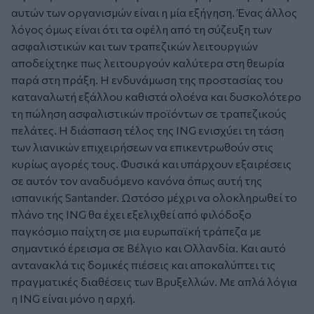
αυτών των οργανισμών είναι η μία εξήγηση. Ένας άλλος
λόγος όμως είναι ότι τα οφέλη από τη σύζευξη των
ασφαλιστικών και των τραπεζικών λειτουργιών
αποδείχτηκε πως λειτουργούν καλύτερα στη θεωρία
παρά στη πράξη. Η ενδυνάμωση της προστασίας του
καταναλωτή εξάλλου καθιστά ολοένα και δυσκολότερο
τη πώληση ασφαλιστικών προϊόντων σε τραπεζικούς
πελάτες. Η διάσπαση τέλος της ING ενισχύει τη τάση
των λιανικών επιχειρήσεων να επικεντρωθούν στις
κυρίως αγορές τους. Φυσικά και υπάρχουν εξαιρέσεις
σε αυτόν τον αναδυόμενο κανόνα όπως αυτή της
ισπανικής Santander. Ωστόσο μέχρι να ολοκληρωθεί το
πλάνο της ING θα έχει εξελιχθεί από φιλόδοξο
παγκόσμιο παίχτη σε μια ευρωπαϊκή τράπεζα με
σημαντικό έρεισμα σε Βέλγιο και Ολλανδία. Και αυτό
αντανακλά τις δομικές πιέσεις και αποκαλύπτει τις
πραγματικές διαθέσεις των Βρυξελλών. Με απλά λόγια
η ING είναι μόνο η αρχή.