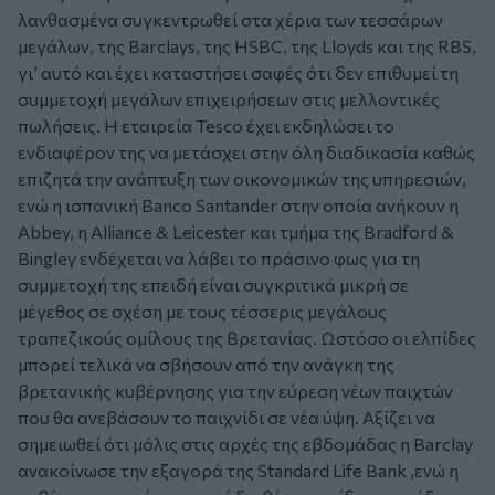
λανθασμένα συγκεντρωθεί στα χέρια των τεσσάρων
μεγάλων, της Barclays, της HSBC, της Lloyds και της RBS,
γι’ αυτό και έχει καταστήσει σαφές ότι δεν επιθυμεί τη
συμμετοχή μεγάλων επιχειρήσεων στις μελλοντικές
πωλήσεις. Η εταιρεία Tesco έχει εκδηλώσει το
ενδιαφέρον της να μετάσχει στην όλη διαδικασία καθώς
επιζητά την ανάπτυξη των οικονομικών της υπηρεσιών,
ενώ η ισπανική Banco Santander στην οποία ανήκουν η
Abbey, η Alliance & Leicester και τμήμα της Bradford &
Bingley ενδέχεται να λάβει το πράσινο φως για τη
συμμετοχή της επειδή είναι συγκριτικά μικρή σε
μέγεθος σε σχέση με τους τέσσερις μεγάλους
τραπεζικούς ομίλους της Βρετανίας. Ωστόσο οι ελπίδες
μπορεί τελικά να σβήσουν από την ανάγκη της
βρετανικής κυβέρνησης για την εύρεση νέων παιχτών
που θα ανεβάσουν το παιχνίδι σε νέα ύψη. Αξίζει να
σημειωθεί ότι μόλις στις αρχές της εβδομάδας η Barclay
ανακοίνωσε την εξαγορά της Standard Life Bank ,ενώ η