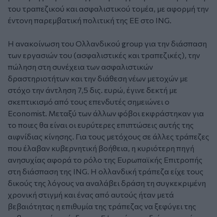
του τραπεζικού και ασφαλιστικού τομέα, με αφορμή την
έντονη παρεμβατική πολιτική της ΕΕ στο ING.
Η ανακοίνωση του Ολλανδικού group για την διάσπαση
των εργασιών του (ασφαλιστικές και τραπεζικές), την
πώληση στη συνέχεια των ασφαλιστικών
δραστηριοτήτων και την διάθεση νέων μετοχών με
στόχο την άντληση 7,5 δις. ευρώ, έγινε δεκτή με
σκεπτικισμό από τους επενδυτές σημειώνει ο
Economist. Μεταξύ των άλλων φόβοι εκφράστηκαν για
το ποιες θα είναι οι ευρύτερες επιπτώσεις αυτής της
αιφνίδιας κίνησης. Για τους μετόχους σε άλλες τράπεζες
που έλαβαν κυβερνητική βοήθεια, η κυριότερη πηγή
ανησυχίας αφορά το ρόλο της Ευρωπαϊκής Επιτροπής
στη διάσπαση της ING. Η ολλανδική τράπεζα είχε τους
δικούς της λόγους να αναλάβει δράση τη συγκεκριμένη
χρονική στιγμή και ένας από αυτούς ήταν μετά
βεβαιότητας η επιθυμία της τράπεζας να ξεφύγει της