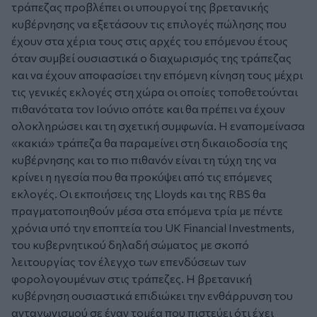
τράπεζας προβλέπει οι υπουργοί της βρετανικής
κυβέρνησης να εξετάσουν τις επιλογές πώλησης που
έχουν στα χέρια τους στις αρχές του επόμενου έτους
όταν συμβεί ουσιαστικά ο διαχωρισμός της τράπεζας
και να έχουν αποφασίσει την επόμενη κίνηση τους μέχρι
τις γενικές εκλογές στη χώρα οι οποίες τοποθετούνται
πιθανότατα τον Ιούνιο οπότε και θα πρέπει να έχουν
ολοκληρώσει και τη σχετική συμφωνία. Η εναπομείνασα
«κακιά» τράπεζα θα παραμείνει στη δικαιοδοσία της
κυβέρνησης και το πιο πιθανόν είναι τη τύχη της να
κρίνει η ηγεσία που θα προκύψει από τις επόμενες
εκλογές. Οι εκποιήσεις της Lloyds και της RBS θα
πραγματοποιηθούν μέσα στα επόμενα τρία με πέντε
χρόνια υπό την εποπτεία του UK Financial Investments,
του κυβερνητικού δηλαδή σώματος με σκοπό
λειτουργίας τον έλεγχο των επενδύσεων των
φορολογουμένων στις τράπεζες. Η βρετανική
κυβέρνηση ουσιαστικά επιδιώκει την ενθάρρυνση του
ανταγωνισμού σε έναν τομέα που πιστεύει ότι έχει