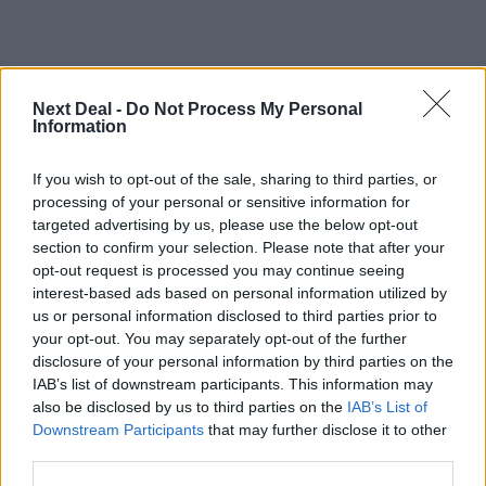
Next Deal -
Do Not Process My Personal
Information
If you wish to opt-out of the sale, sharing to third parties, or
Ροή ειδήσεων
Δημοφιλή
processing of your personal or sensitive information for
targeted advertising by us, please use the below opt-out
section to confirm your selection. Please note that after your
10:28
Ομαδικά Ασφαλιστικά προϊόντα Επαγγελματικής
opt-out request is processed you may continue seeing
Συνταξιοδότησης: Νέο πεδίο ανάπτυξης για ασφαλιστικές και
interest-based ads based on personal information utilized by
ασφαλιστές
us or personal information disclosed to third parties prior to
your opt-out. You may separately opt-out of the further
disclosure of your personal information by third parties on the
09:23
CrediaBank: Οικονομικά Αποτελέσματα A’ Εξαμήνου 2026 -
IAB’s list of downstream participants. This information may
Υψηλοί ρυθμοί ανάπτυξης και νέα ρεκόρ επιδόσεων
also be disclosed by us to third parties on the
IAB’s List of
Downstream Participants
that may further disclose it to other
third parties.
08:45
Στόχος για νέα δάνεια 15 δισ. το 2026, η «ακτινογραφία» της