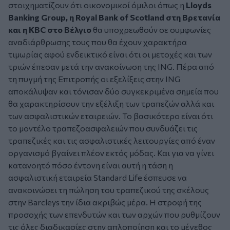
στοιχηματίζουν ότι οικονομικοί όμιλοι όπως η
Lloyds
Banking Group, η Royal Bank of Scotland στη Βρετανία
και η KBC στο Βέλγιο
θα υποχρεωθούν σε συμφωνίες
αναδιάρθρωσης τους που θα έχουν χαρακτήρα
τιμωρίας αφού ενδεικτικό είναι ότι οι μετοχές και των
τριών έπεσαν μετά την ανακοίνωση της ING. Πέρα από
τη πυγμή της Επιτροπής οι εξελίξεις στην ING
αποκάλυψαν και τόνισαν δύο συγκεκριμένα σημεία που
θα χαρακτηρίσουν την εξέλιξη των τραπεζών αλλά και
των ασφαλιστικών εταιρειών. Το βασικότερο είναι ότι
το μοντέλο τραπεζοασφαλειών που συνδυάζει τις
τραπεζικές και τις ασφαλιστικές λειτουργίες από έναν
οργανισμό βγαίνει πλέον εκτός μόδας. Και για να γίνει
κατανοητό πόσο έντονη είναι αυτή η τάση η
ασφαλιστική εταιρεία Standard Life έσπευσε να
ανακοινώσει τη πώληση του τραπεζικού της σκέλους
στην Barcleys την ίδια ακριβώς μέρα. Η στροφή της
προσοχής των επενδυτών και των αρχών που ρυθμίζουν
τις όλες διαδικασίες στην απλοποίηση και το μέγεθος