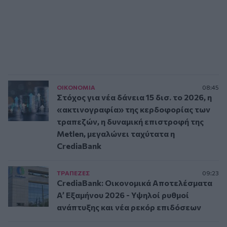
ΟΙΚΟΝΟΜΙΑ
08:45
Στόχος για νέα δάνεια 15 δισ. το 2026, η
«ακτινογραφία» της κερδοφορίας των
τραπεζών, η δυναμική επιστροφή της
Metlen, μεγαλώνει ταχύτατα η
CrediaBank
ΤΡAΠΕΖΕΣ
09:23
CrediaBank: Οικονομικά Αποτελέσματα
A’ Εξαμήνου 2026 - Υψηλοί ρυθμοί
ανάπτυξης και νέα ρεκόρ επιδόσεων