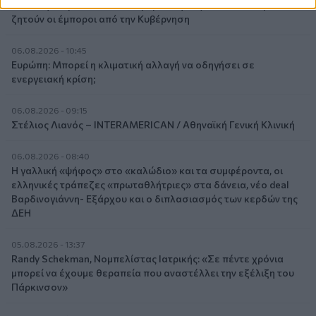
Μείωση ασφαλιστικών εισφορών ύψους 240 εκατ. ευρώ
ζητούν οι έμποροι από την Κυβέρνηση
06.08.2026 - 10:45
Ευρώπη: Μπορεί η κλιματική αλλαγή να οδηγήσει σε
ενεργειακή κρίση;
06.08.2026 - 09:15
Στέλιος Λιανός – INTERAMERICAN / Αθηναϊκή Γενική Κλινική
06.08.2026 - 08:40
Η γαλλική «ψήφος» στο «καλώδιο» και τα συμφέροντα, οι
ελληνικές τράπεζες «πρωταθλήτριες» στα δάνεια, νέο deal
Βαρδινογιάννη- Εξάρχου και ο διπλασιασμός των κερδών της
ΔΕΗ
05.08.2026 - 13:37
Randy Schekman, Νομπελίστας Ιατρικής: «Σε πέντε χρόνια
μπορεί να έχουμε θεραπεία που αναστέλλει την εξέλιξη του
Πάρκινσον»