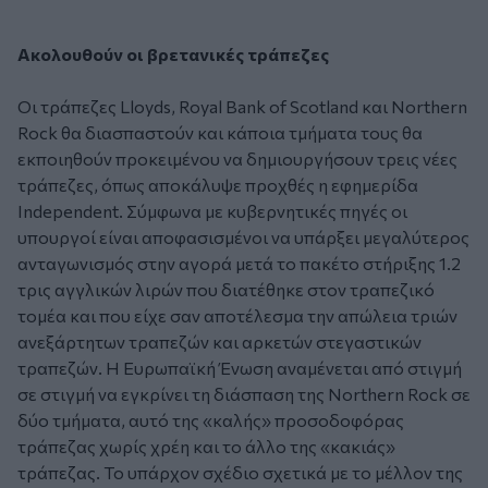
Ακολουθούν οι βρετανικές τράπεζες
Οι τράπεζες Lloyds, Royal Bank of Scotland και Northern
Rock θα διασπαστούν και κάποια τμήματα τους θα
εκποιηθούν προκειμένου να δημιουργήσουν τρεις νέες
τράπεζες, όπως αποκάλυψε προχθές η εφημερίδα
Independent. Σύμφωνα με κυβερνητικές πηγές οι
υπουργοί είναι αποφασισμένοι να υπάρξει μεγαλύτερος
ανταγωνισμός στην αγορά μετά το πακέτο στήριξης 1.2
τρις αγγλικών λιρών που διατέθηκε στον τραπεζικό
τομέα και που είχε σαν αποτέλεσμα την απώλεια τριών
ανεξάρτητων τραπεζών και αρκετών στεγαστικών
τραπεζών. Η Ευρωπαϊκή Ένωση αναμένεται από στιγμή
σε στιγμή να εγκρίνει τη διάσπαση της Northern Rock σε
δύο τμήματα, αυτό της «καλής» προσοδοφόρας
τράπεζας χωρίς χρέη και το άλλο της «κακιάς»
τράπεζας. Το υπάρχον σχέδιο σχετικά με το μέλλον της