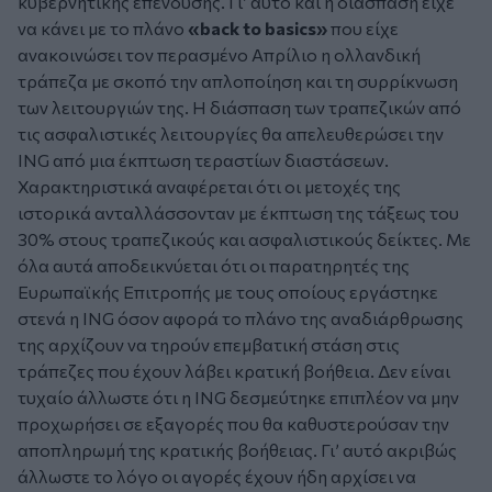
κυβερνητικής επένδυσης. Γι’ αυτό και η διάσπαση είχε
να κάνει με το πλάνο
«back to basics»
που είχε
ανακοινώσει τον περασμένο Απρίλιο η ολλανδική
τράπεζα με σκοπό την απλοποίηση και τη συρρίκνωση
των λειτουργιών της. Η διάσπαση των τραπεζικών από
τις ασφαλιστικές λειτουργίες θα απελευθερώσει την
ING από μια έκπτωση τεραστίων διαστάσεων.
Χαρακτηριστικά αναφέρεται ότι οι μετοχές της
ιστορικά ανταλλάσσονταν με έκπτωση της τάξεως του
30% στους τραπεζικούς και ασφαλιστικούς δείκτες. Με
όλα αυτά αποδεικνύεται ότι οι παρατηρητές της
Ευρωπαϊκής Επιτροπής με τους οποίους εργάστηκε
στενά η ING όσον αφορά το πλάνο της αναδιάρθρωσης
της αρχίζουν να τηρούν επεμβατική στάση στις
τράπεζες που έχουν λάβει κρατική βοήθεια. Δεν είναι
τυχαίο άλλωστε ότι η ING δεσμεύτηκε επιπλέον να μην
προχωρήσει σε εξαγορές που θα καθυστερούσαν την
αποπληρωμή της κρατικής βοήθειας. Γι’ αυτό ακριβώς
άλλωστε το λόγο οι αγορές έχουν ήδη αρχίσει να