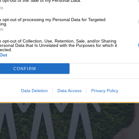
o opt-out of the Sale of my Personal Data.
υνεχής ροή
In
to opt-out of processing my Personal Data for Targeted
ing.
In
o opt-out of Collection, Use, Retention, Sale, and/or Sharing
ersonal Data that Is Unrelated with the Purposes for which it
lected.
Out
CONFIRM
Data Deletion
Data Access
Privacy Policy