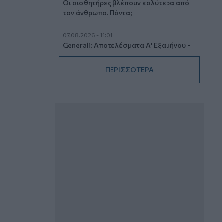
Οι αισθητήρες βλέπουν καλύτερα από
τον άνθρωπο. Πάντα;
07.08.2026 - 11:01
Generali: Αποτελέσματα Α' Εξαμήνου -
Εξαιρετική ανάπτυξη στα Λειτουργικά
και Προσαρμοσμένα Καθαρά
ΠΕΡΙΣΣΟΤΕΡΑ
Αποτελέσματα με συμβολή από όλες
τις επιχειρηματικές δραστηριότητες
07.08.2026 - 10:28
Ομαδικά Ασφαλιστικά προϊόντα
Επαγγελματικής Συνταξιοδότησης: Νέο
πεδίο ανάπτυξης για ασφαλιστικές και
ασφαλιστές
07.08.2026 - 09:23
CrediaBank: Οικονομικά Αποτελέσματα
A’ Εξαμήνου 2026 - Υψηλοί ρυθμοί
ανάπτυξης και νέα ρεκόρ επιδόσεων
07.08.2026 - 08:45