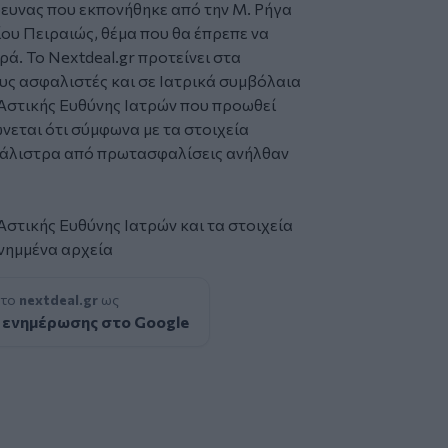
ρευνας που εκπονήθηκε από την Μ. Ρήγα
υ Πειραιώς, θέμα που θα έπρεπε να
ά. Το Nextdeal.gr προτείνει στα
υς ασφαλιστές και σε Ιατρικά συμβόλαια
στικής Ευθύνης Ιατρών που προωθεί
νεται ότι σύμφωνα με τα στοιχεία
φάλιστρα από πρωτασφαλίσεις ανήλθαν
στικής Ευθύνης Ιατρών και τα στοιχεία
νημμένα αρχεία
 το
nextdeal.gr
ως
 ενημέρωσης στο Google