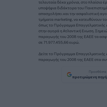
τελευταία δέκα χρόνια, στο πλαίσιο έ
υποψήφια διδάκτορα του Πανεπιστημίο
απασχολήσει και την ασφαλιστική αγορ
τμήματα marketing, να κατευθύνουν το
όπως το Πρόγραμμα Επαγγελματικής Α
στην αγορά η Ατλαντική Ενωση. Σημειώ
παραγωγής του 2008 της ΕΑΕΕ τα ασ
σε 71.977.455,66 ευρώ.
Δείτε το Πρόγραμμα Επαγγελματικής Α
παραγωγής του 2008 της ΕΑΕΕ στα συ
Προσθέστε
προτιμώμενη πηγή