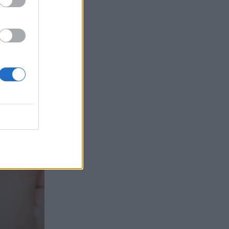
τα συμφέροντα, οι ελληνικές τράπεζες
«πρωταθλήτριες» στα δάνεια, νέο deal
Βαρδινογιάννη- Εξάρχου και ο
διπλασιασμός των κερδών της ΔΕΗ
05.08.2026
Randy Schekman, Νομπελίστας Ιατρικής:
«Σε πέντε χρόνια μπορεί να έχουμε
θεραπεία που αναστέλλει την εξέλιξη
του Πάρκινσον»
05.08.2026
Ε.Ε και παράνομη μετανάστευση:
προτάσεις και δράσεις με παρονομαστή
το κοινό συμφέρον
05.08.2026
Αντώνης Βουκλαρής - «ΕΡΡΙΚΟΣ
ΝΤΥΝΑΝ»
05.08.2026
Η νέα εποχή στην εκπαίδευση των