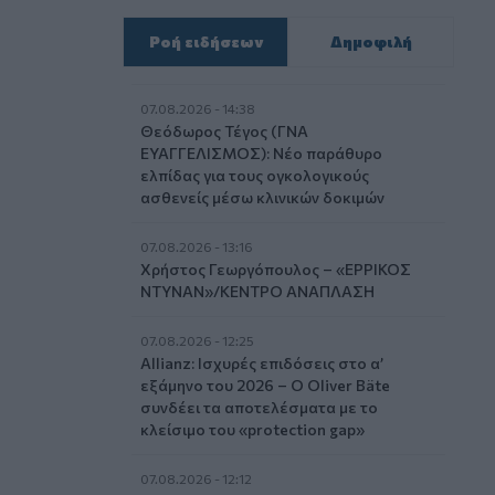
Ροή ειδήσεων
Δημοφιλή
07.08.2026 - 14:38
Θεόδωρος Τέγος (ΓΝΑ
ΕΥΑΓΓΕΛΙΣΜΟΣ): Νέο παράθυρο
ελπίδας για τους ογκολογικούς
ασθενείς μέσω κλινικών δοκιμών
07.08.2026 - 13:16
Χρήστος Γεωργόπουλος – «ΕΡΡΙΚΟΣ
ΝΤΥΝΑΝ»/ΚΕΝΤΡΟ ΑΝΑΠΛΑΣΗ
07.08.2026 - 12:25
Allianz: Ισχυρές επιδόσεις στο α’
εξάμηνο του 2026 – Ο Oliver Bäte
συνδέει τα αποτελέσματα με το
κλείσιμο του «protection gap»
07.08.2026 - 12:12