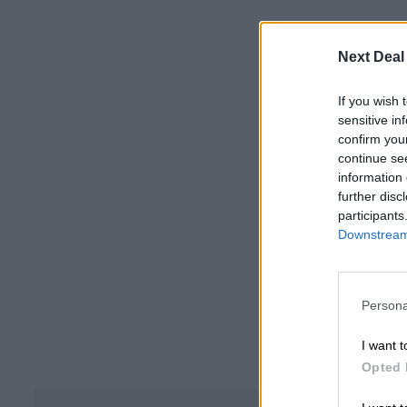
Next Deal
If you wish 
sensitive in
confirm you
continue se
information 
further disc
participants
Downstream 
Persona
I want t
Opted 