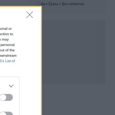
Δεν ξέρω / Δεν απαντώ
06.08.2026 - 12:22
Kavita Patel - PhARMA Innovation
Forum: Ένα στα πέντε καινοτόμα
φάρμακα φτάνει τελικά στην Ελλάδα
sonal or
ection to
06.08.2026 - 11:37
ou may
Μείωση ασφαλιστικών εισφορών
 personal
ύψους 240 εκατ. ευρώ ζητούν οι
έμποροι από την Κυβέρνηση
out of the
 downstream
B’s List of
06.08.2026 - 10:45
Ευρώπη: Μπορεί η κλιματική αλλαγή να
οδηγήσει σε ενεργειακή κρίση;
06.08.2026 - 09:15
Στέλιος Λιανός – INTERAMERICAN /
Αθηναϊκή Γενική Κλινική
06.08.2026 - 08:40
Η γαλλική «ψήφος» στο «καλώδιο» και